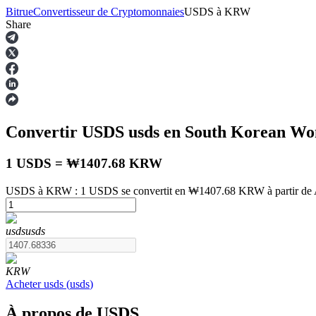
Bitrue
Convertisseur de Cryptomonnaies
USDS
à
KRW
Share
Contrats à terme
Convertir USDS
usds
en South Korean W
1 USDS = ₩1407.68 KRW
USDS à KRW : 1 USDS se convertit en ₩1407.68 KRW à partir de 
Futures USDT
usds
usds
Futures utilisant l'USDT comme garantie
KRW
Acheter
usds
(
usds
)
À propos de USDS