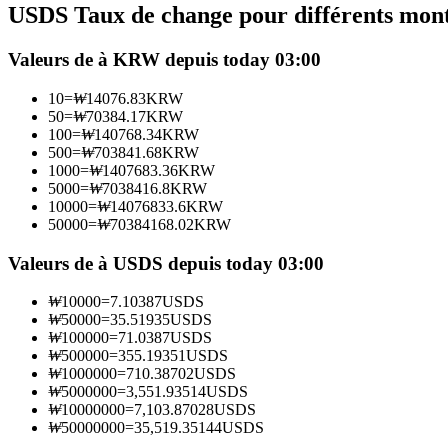
USDS Taux de change pour différents mon
Futures utilisant l'USDC comme garantie
Valeurs de à KRW depuis today 03:00
10
=
₩
14076.83
KRW
50
=
₩
70384.17
KRW
100
=
₩
140768.34
KRW
500
=
₩
703841.68
KRW
1000
=
₩
1407683.36
KRW
5000
=
₩
7038416.8
KRW
10000
=
₩
14076833.6
KRW
50000
=
₩
70384168.02
KRW
Copie de Trading
Rejoignez les meilleurs traders
Valeurs de à USDS depuis today 03:00
₩
10000
=
7.10387
USDS
₩
50000
=
35.51935
USDS
₩
100000
=
71.0387
USDS
₩
500000
=
355.19351
USDS
₩
1000000
=
710.38702
USDS
₩
5000000
=
3,551.93514
USDS
₩
10000000
=
7,103.87028
USDS
₩
50000000
=
35,519.35144
USDS