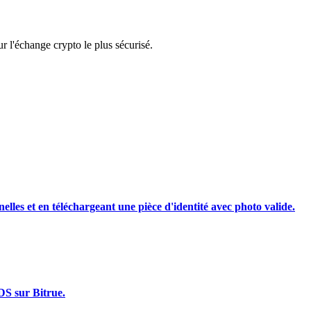
rading
 l'échange crypto le plus sécurisé.
les, etc.
nelles et en téléchargeant une pièce d'identité avec photo valide.
DS sur Bitrue.