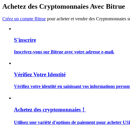
Devenez un trader de copie
Achetez des Cryptomonnaies Avec Bitrue
Profitez du partage des bénéfices et des commissions de copy t
Créez un compte Bitrue
pour acheter et vendre des Cryptomonnaies sur
S'inscrire
Inscrivez-vous sur Bitrue avec votre adresse e-mail.
Information
Vérifiez Votre Identité
Analyse de mégadonnées, y compris des informations commercia
Vérifiez votre identité en saisissant vos informations person
Achetez des cryptomonnaies！
Utilisez une variété d'options de paiement pour acheter US