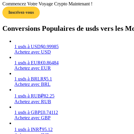
Commencez Votre Voyage Crypto Maintenant !
Inscrivez-vous
Guide
Guide de démarrage des contrats à terme
Conversions Populaires de usds vers les M
1
usds
à
USD
$
0.99985
Achetez avec USD
1
usds
à
EUR
€
0.86484
Achetez avec EUR
1
usds
à
BRL
R$
5.1
Achetez avec BRL
Stratégies de trading
Apprenez à rester rentable
1
usds
à
RUB
₽
82.25
Achetez avec RUB
1
usds
à
GBP
£
0.74112
Achetez avec GBP
1
usds
à
INR
₹
95.12