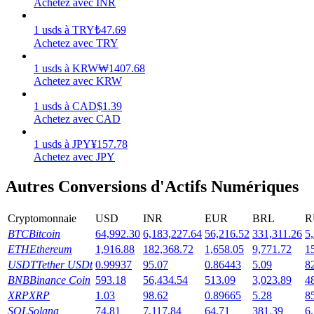
Achetez avec INR
Gagner
1
usds
à
TRY
₺
47.69
Achetez avec TRY
1
usds
à
KRW
₩
1407.68
Achetez avec KRW
1
usds
à
CAD
$
1.39
Achetez avec CAD
1
usds
à
JPY
¥
157.78
Achetez avec JPY
Cochon de puissance
Autres Conversions d'Actifs Numériques
Gagnez quotidiennement des récompenses compétitives
Cryptomonnaie
USD
INR
EUR
BRL
R
BTC
Bitcoin
64,992.30
6,183,227.64
56,216.52
331,311.26
5
ETH
Ethereum
1,916.88
182,368.72
1,658.05
9,771.72
1
USDT
Tether USDt
0.99937
95.07
0.86443
5.09
8
BNB
Binance Coin
593.18
56,434.54
513.09
3,023.89
4
XRP
XRP
1.03
98.62
0.89665
5.28
8
SOL
Solana
74.81
7,117.84
64.71
381.39
6