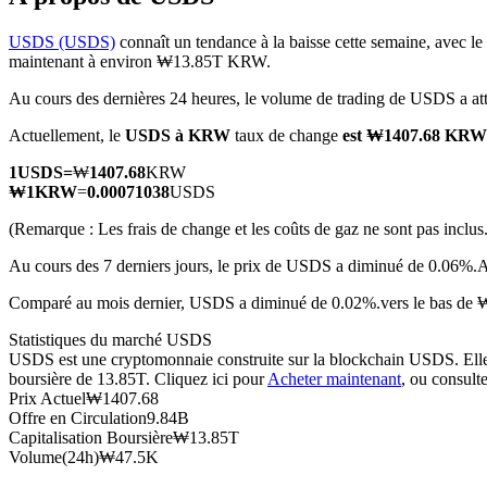
USDS (USDS)
connaît un tendance à la baisse cette semaine, avec le
maintenant à environ ₩13.85T KRW.
Au cours des dernières 24 heures, le volume de trading de USDS a
Futures COIN-M
Actuellement, le
USDS à KRW
taux de change
est ₩1407.68 KRW
Contrats à terme sur crypto-monnaie
1
USDS
=
₩
1407.68
KRW
₩
1
KRW
=
0.00071038
USDS
TradFi
(Remarque : Les frais de change et les coûts de gaz ne sont pas inclus.
Produits dérivés sur actions, forex, métaux précieux et matières
Au cours des 7 derniers jours, le prix de USDS a diminué de 0.06%.
A
Comparé au mois dernier, USDS a diminué de 0.02%.vers le bas de
Statistiques du marché USDS
USDS est une cryptomonnaie construite sur la blockchain USDS. Elle a 
boursière de 13.85T. Cliquez ici pour
Acheter maintenant
, ou consult
Prix Actuel
₩
1407.68
Offre en Circulation
9.84B
Capitalisation Boursière
₩
13.85T
Volume(24h)
₩
47.5K
Futures USDC