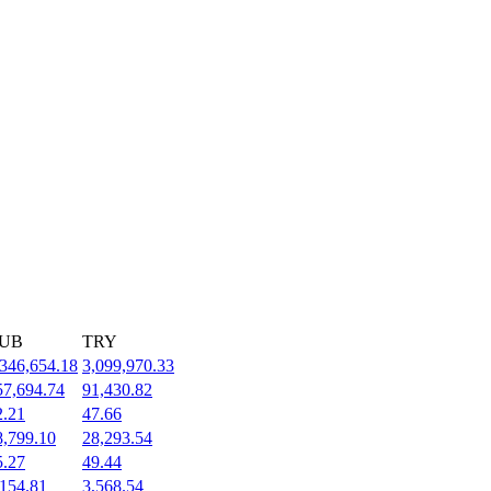
UB
TRY
,346,654.18
3,099,970.33
57,694.74
91,430.82
2.21
47.66
8,799.10
28,293.54
5.27
49.44
,154.81
3,568.54