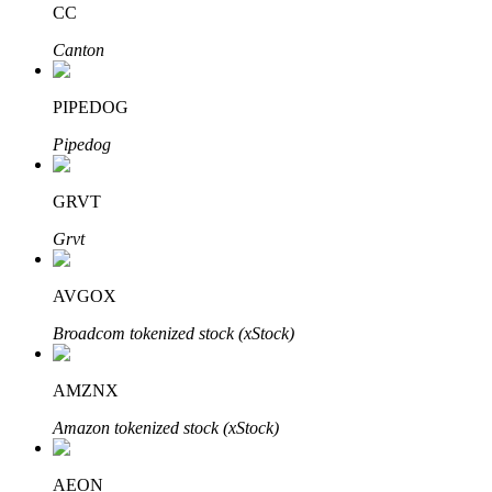
CC
Canton
Blocages BTR
Des investissements exclusifs pour les détenteurs de BTR
PIPEDOG
Pipedog
GRVT
Grvt
AVGOX
Prêts
Broadcom tokenized stock (xStock)
Service d'emprunt adossé à des cryptomonnaies
AMZNX
Amazon tokenized stock (xStock)
AEON