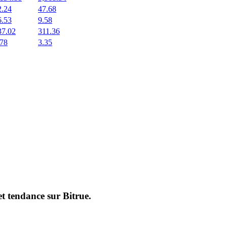
2.24
47.68
6.53
9.58
37.02
311.36
.78
3.35
et tendance sur
Bitrue
.