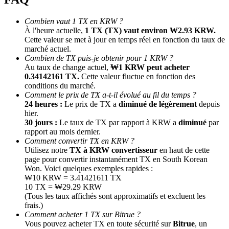
Combien vaut 1 TX en KRW ?
À l'heure actuelle,
1 TX (TX) vaut environ ₩2.93 KRW.
Cette valeur se met à jour en temps réel en fonction du taux de
marché actuel.
Combien de TX puis-je obtenir pour 1 KRW ?
Au taux de change actuel,
₩1 KRW peut acheter
0.34142161 TX.
Cette valeur fluctue en fonction des
conditions du marché.
Comment le prix de TX a-t-il évolué au fil du temps ?
Parrainage
24 heures :
Le prix de TX a
diminué de légèrement
depuis
Invitez un ami pour recevoir des récompenses en espèces
hier.
30 jours :
Le taux de TX par rapport à KRW a
diminué
par
Deposit CASHCAT & Win
rapport au mois dernier.
Comment convertir TX en KRW ?
Utilisez notre
TX à KRW convertisseur
en haut de cette
page pour convertir instantanément TX en South Korean
Won. Voici quelques exemples rapides :
₩10 KRW = 3.41421611 TX
10 TX = ₩29.29 KRW
(Tous les taux affichés sont approximatifs et excluent les
frais.)
Comment acheter 1 TX sur Bitrue ?
Vous pouvez acheter TX en toute sécurité sur
Bitrue
, un