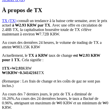
À propos de TX
TX (TX)
connaît un tendance à la baisse cette semaine, avec le prix
actuel
à ₩2.93 KRW par TX
. Avec une offre en circulation de
Futures COIN-M
2.48B TX, la capitalisation boursière totale de TX s'élève
maintenant à environ ₩7.72B KRW.
Contrats à terme sur crypto-monnaie
Au cours des dernières 24 heures, le volume de trading de TX a
atteint ₩903.15K KRW
TradFi
Actuellement, le
TX à KRW
taux de change
est ₩2.93 KRW
pour 1 TX
. Cela signifie :
Produits dérivés sur actions, forex, métaux précieux et matières
premières
1
TX
=
₩
2.93
KRW
₩
1
KRW
=
0.34142161
TX
(Remarque : Les frais de change et les coûts de gaz ne sont pas
inclus.)
Au cours des 7 derniers jours, le prix de TX a diminué de
16.26%.
Au cours des 24 dernières heures, le taux a fluctué de
0.96%, atteignant un maximum de ₩0 KRW et un minimum de ₩0
KRW.