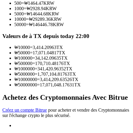
500
=
₩
1464.47
KRW
1000
=
₩
2928.94
KRW
5000
=
₩
14644.68
KRW
Devenez un trader de copie
10000
=
₩
29289.36
KRW
50000
=
₩
146446.78
KRW
Profitez du partage des bénéfices et des commissions de copy
trading
Valeurs de à TX depuis today 22:00
₩
10000
=
3,414.20963
TX
₩
50000
=
17,071.04817
TX
₩
100000
=
34,142.09635
TX
₩
500000
=
170,710.48176
TX
₩
1000000
=
341,420.96352
TX
₩
5000000
=
1,707,104.81763
TX
₩
10000000
=
3,414,209.63526
TX
₩
50000000
=
17,071,048.17631
TX
Information
Achetez des Cryptomonnaies Avec Bitrue
Analyse de mégadonnées, y compris des informations
commerciales, etc.
Créez un compte Bitrue
pour acheter et vendre des Cryptomonnaies
sur l'échange crypto le plus sécurisé.