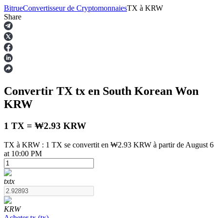
Bitrue
Convertisseur de Cryptomonnaies
TX
à
KRW
Share
Contrats à terme
Convertir TX
tx
en South Korean Won
KRW
1 TX = ₩2.93 KRW
TX à KRW : 1 TX se convertit en ₩2.93 KRW à partir de August 6
at 10:00 PM
Futures USDT
Futures utilisant l'USDT comme garantie
tx
tx
KRW
Acheter
tx
(
tx
)