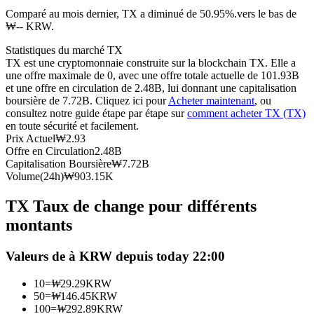
Comparé au mois dernier, TX a diminué de 50.95%.vers le bas de
Futures USDC
₩-- KRW.
Futures utilisant l'USDC comme garantie
Statistiques du marché TX
TX est une cryptomonnaie construite sur la blockchain TX. Elle a
une offre maximale de 0, avec une offre totale actuelle de 101.93B
et une offre en circulation de 2.48B, lui donnant une capitalisation
boursière de 7.72B. Cliquez ici pour
Acheter maintenant
, ou
consultez notre guide étape par étape sur
comment acheter TX (TX)
en toute sécurité et facilement.
Prix Actuel
₩
2.93
Offre en Circulation
2.48B
Capitalisation Boursière
₩
7.72B
Volume(24h)
₩
903.15K
Copie de Trading
TX Taux de change pour différents
Rejoignez les meilleurs traders
montants
Valeurs de à KRW depuis today 22:00
10
=
₩
29.29
KRW
50
=
₩
146.45
KRW
100
=
₩
292.89
KRW