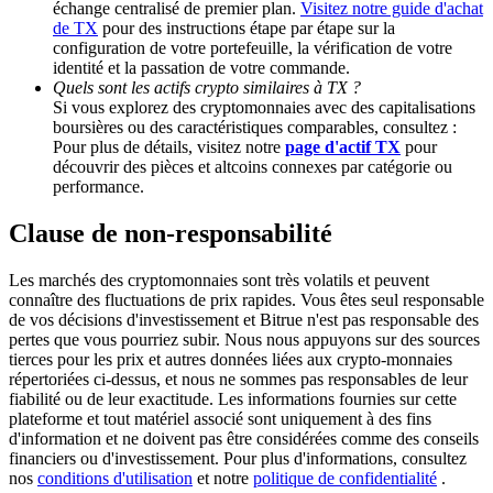
échange centralisé de premier plan.
Visitez notre guide d'achat
de TX
pour des instructions étape par étape sur la
configuration de votre portefeuille, la vérification de votre
Deposit CASHCAT & Win
identité et la passation de votre commande.
Quels sont les actifs crypto similaires à TX ?
Share 500000 CASHCAT prize pool
Si vous explorez des cryptomonnaies avec des capitalisations
boursières ou des caractéristiques comparables, consultez :
Pour plus de détails, visitez notre
page d'actif TX
pour
découvrir des pièces et altcoins connexes par catégorie ou
Exclusive for BitMart Users
performance.
Register & Trade to Win 500,000 USDT
Clause de non-responsabilité
Les marchés des cryptomonnaies sont très volatils et peuvent
connaître des fluctuations de prix rapides. Vous êtes seul responsable
Precious Metals Trading Carnival
de vos décisions d'investissement et Bitrue n'est pas responsable des
pertes que vous pourriez subir. Nous nous appuyons sur des sources
Trade Gold & Silver · 33,333 USDT Bonus
tierces pour les prix et autres données liées aux crypto-monnaies
répertoriées ci-dessus, et nous ne sommes pas responsables de leur
fiabilité ou de leur exactitude. Les informations fournies sur cette
plateforme et tout matériel associé sont uniquement à des fins
d'information et ne doivent pas être considérées comme des conseils
USDT New User Exclusive 10% APR
financiers ou d'investissement. Pour plus d'informations, consultez
nos
conditions d'utilisation
et notre
politique de confidentialité
.
USDT Flexible Staking | Daily Rewards