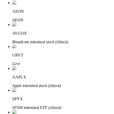
AEON
AEON
AVGOX
Investissement automobile
Broadcom tokenized stock (xStock)
Obtenez des bénéfices à long terme et des intérêts flexibles
GRVT
Grvt
AAPLX
Apple tokenized stock (xStock)
SPYX
Apprenez le Staking
SP500 tokenized ETF (xStock)
Découvrez comment gagner un revenu passif