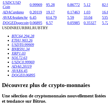
USDC
USD
0.99969
95.28
0.86772
5.12
82.
Coin
ADA
Cardano
0.20119
19.17
0.17463
1.03
16.
AVAX
Avalanche
6.45
614.79
5.59
33.04
535
DOGE
Dogecoin
0.06895
6.57
0.05985
0.35327
5.7
USD
INR
EUR
BRL
RUB
TRY
Blocages BTR
BTC
64,294.28
ETH
1,903.26
Des investissements exclusifs pour les détenteurs de BTR
USDT
0.99909
BNB
591.34
XRP
1.03
SOL
72.63
USDC
0.99969
ADA
0.20119
AVAX
6.45
DOGE
0.06895
Découvrez plus de crypto-monnaies
Prêts
Une sélection de cryptomonnaies nouvellement listées
Service d'emprunt adossé à des cryptomonnaies
et tendance sur
Bitrue
.