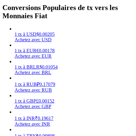
Conversions Populaires de tx vers les
Monnaies Fiat
Gagner
1
tx
à
USD
$
0.00205
Achetez avec USD
1
tx
à
EUR
€
0.00178
Achetez avec EUR
1
tx
à
BRL
R$
0.01054
Achetez avec BRL
1
tx
à
RUB
₽
0.17079
Achetez avec RUB
Cochon de puissance
1
tx
à
GBP
£
0.00152
Achetez avec GBP
Gagnez quotidiennement des récompenses compétitives
1
tx
à
INR
₹
0.19617
Achetez avec INR
1
tx
à
TRY
₺
0.09808