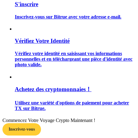
S'inscrire
Inscrivez-vous sur Bitrue avec votre adresse e-mail.
Guide
Vérifiez Votre Identité
Guide de démarrage des contrats à terme
Vérifiez votre identité en saisissant vos informations
personnelles et en téléchargeant une pièce d'identité avec
photo valide.
Achetez des cryptomonnaies！
Utilisez une variété d'options de paiement pour acheter
TX sur Bitrue.
Stratégies de trading
Apprenez à rester rentable
Commencez Votre Voyage Crypto Maintenant !
Inscrivez-vous