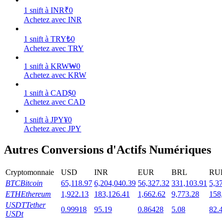
1
snift
à
INR
₹
0
Achetez avec INR
1
snift
à
TRY
₺
0
Achetez avec TRY
Jalonnement
1
snift
à
KRW
₩
0
Des rendements élevés et un accès instantané
Achetez avec KRW
1
snift
à
CAD
$
0
Achetez avec CAD
1
snift
à
JPY
¥
0
Achetez avec JPY
Autres Conversions d'Actifs Numériques
Launchpool
Cryptomonnaie
USD
INR
EUR
BRL
RU
BTC
Bitcoin
65,118.97
6,204,040.39
56,327.32
331,103.91
5,3
Staking flexible pour gagner des jetons populaires
ETH
Ethereum
1,922.13
183,126.41
1,662.62
9,773.28
158
USDT
Tether
0.99918
95.19
0.86428
5.08
82.
USDt