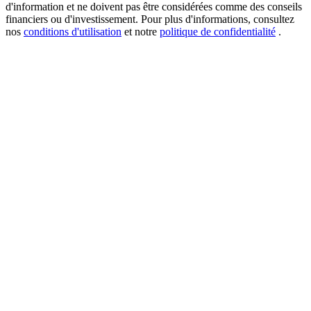
d'information et ne doivent pas être considérées comme des conseils
financiers ou d'investissement. Pour plus d'informations, consultez
nos
conditions d'utilisation
et notre
politique de confidentialité
.
USDT New User Exclusive 10% APR
USDT Flexible Staking | Daily Rewards
BTC New User Exclusive: 6.5% APR
BTC Flexible Staking | Daily Rewards
Plus d'événements