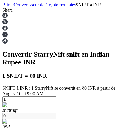
Bitrue
Convertisseur de Cryptomonnaies
SNIFT
à
INR
Share
Contrats à terme
Convertir StarryNift
snift
en Indian
Rupee
INR
1 SNIFT = ₹0 INR
SNIFT à INR : 1 StarryNift se convertit en ₹0 INR à partir de
Futures USDT
August 10 at 9:00 AM
Futures utilisant l'USDT comme garantie
snift
snift
INR