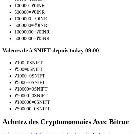
100000
=
₹
0
INR
500000
=
₹
0
INR
Devenez un trader de copie
1000000
=
₹
0
INR
5000000
=
₹
0
INR
Profitez du partage des bénéfices et des commissions de copy
trading
10000000
=
₹
0
INR
50000000
=
₹
0
INR
Valeurs de à SNIFT depuis today 09:00
₹
100
=
0
SNIFT
₹
500
=
0
SNIFT
₹
1000
=
0
SNIFT
₹
5000
=
0
SNIFT
₹
10000
=
0
SNIFT
Information
₹
50000
=
0
SNIFT
Analyse de mégadonnées, y compris des informations
₹
100000
=
0
SNIFT
commerciales, etc.
₹
500000
=
0
SNIFT
Achetez des Cryptomonnaies Avec Bitrue