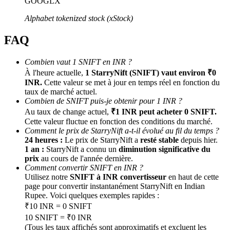
GOOGLX
Alphabet tokenized stock (xStock)
FAQ
Combien vaut 1 SNIFT en INR ?
À l'heure actuelle,
1 StarryNift (SNIFT) vaut environ ₹0
INR.
Cette valeur se met à jour en temps réel en fonction du
taux de marché actuel.
Parrainage
Combien de SNIFT puis-je obtenir pour 1 INR ?
Au taux de change actuel,
₹1 INR peut acheter 0 SNIFT.
Invitez un ami pour recevoir des récompenses en espèces
Cette valeur fluctue en fonction des conditions du marché.
BTC Welcome Rewards
Comment le prix de StarryNift a-t-il évolué au fil du temps ?
24 heures :
Le prix de StarryNift a
resté stable
depuis hier.
1 an :
StarryNift a connu un
diminution significative du
prix
au cours de l'année dernière.
Comment convertir SNIFT en INR ?
Utilisez notre
SNIFT à INR convertisseur
en haut de cette
page pour convertir instantanément StarryNift en Indian
Rupee. Voici quelques exemples rapides :
₹10 INR = 0 SNIFT
10 SNIFT = ₹0 INR
(Tous les taux affichés sont approximatifs et excluent les