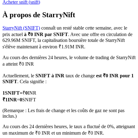
Acheter
snift
(
snift
)
À propos de StarryNift
StarryNift (SNIFT)
connaît un resté stable cette semaine, avec le
Futures COIN-M
prix actuel
à ₹0 INR par SNIFT
. Avec une offre en circulation de
629.96M SNIFT, la capitalisation boursière totale de StarryNift
Contrats à terme sur crypto-monnaie
s'élève maintenant à environ ₹1.91M INR.
Au cours des dernières 24 heures, le volume de trading de StarryNift
a atteint ₹0 INR
TradFi
Actuellement, le
SNIFT à INR
taux de change
est ₹0 INR pour 1
Produits dérivés sur actions, forex, métaux précieux et matières
SNIFT
. Cela signifie :
premières
1
SNIFT
=
₹
0
INR
₹
1
INR
=
0
SNIFT
(Remarque : Les frais de change et les coûts de gaz ne sont pas
inclus.)
Au cours des 24 dernières heures, le taux a fluctué de 0%, atteignant
un maximum de ₹0 INR et un minimum de ₹0 INR.