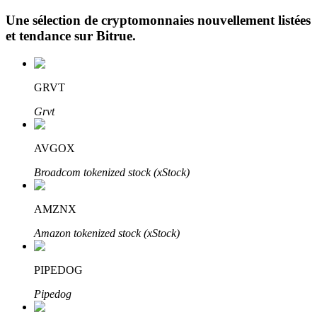
Une sélection de cryptomonnaies nouvellement listées
et tendance sur
Bitrue
.
GRVT
Grvt
Investissement automobile
Obtenez des bénéfices à long terme et des intérêts flexibles
AVGOX
Broadcom tokenized stock (xStock)
AMZNX
Amazon tokenized stock (xStock)
PIPEDOG
Apprenez le Staking
Pipedog
Découvrez comment gagner un revenu passif