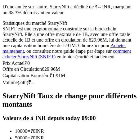
D'une année sur l'autre, StarryNift a décliné de ₹-- INR, marquant
Futures USDC
un 98.3% décroissant en valeur.
Futures utilisant l'USDC comme garantie
Statistiques du marché StarryNift
SNIFT est une cryptomonnaie construite sur la blockchain
StarryNift. Elle a une offre maximale de 1B, avec une offre totale
actuelle de 1B et une offre en circulation de 629.96M, lui donnant
une capitalisation boursière de 1.91M. Cliquez ici pour
Acheter
maintenant
, ou consultez notre guide étape par étape sur
comment
acheter StarryNift (SNIFT)
en toute sécurité et facilement.
Prix Actuel
₹
0
Offre en Circulation
629.96M
Capitalisation Boursière
₹
1.91M
Copie de Trading
Volume(24h)
₹
--
Rejoignez les meilleurs traders
StarryNift Taux de change pour différents
montants
Valeurs de à INR depuis today 09:00
10000
=
₹
0
INR
50000
=
₹
0
INR