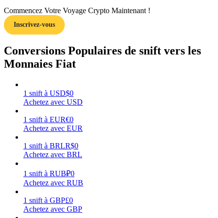
Commencez Votre Voyage Crypto Maintenant !
Inscrivez-vous
Conversions Populaires de snift vers les
Gagner
Monnaies Fiat
1
snift
à
USD
$
0
Achetez avec USD
1
snift
à
EUR
€
0
Achetez avec EUR
1
snift
à
BRL
R$
0
Achetez avec BRL
Cochon de puissance
Gagnez quotidiennement des récompenses compétitives
1
snift
à
RUB
₽
0
Achetez avec RUB
1
snift
à
GBP
£
0
Achetez avec GBP