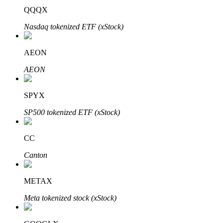
QQQX
Bitrue
AI
Nasdaq tokenized ETF (xStock)
AEON
AEON
Partenaires Bitrue
SPYX
SP500 tokenized ETF (xStock)
CC
Canton
METAX
Affiliés Bitrue
Meta tokenized stock (xStock)
Jusqu'à 65 % de commissions !