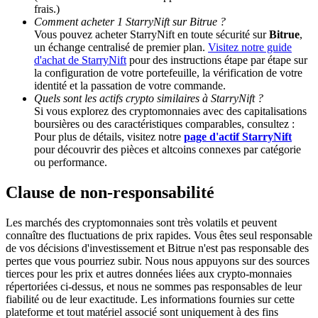
frais.)
Comment acheter 1 StarryNift sur Bitrue ?
BTC Welcome Rewards
Vous pouvez acheter StarryNift en toute sécurité sur
Bitrue
,
un échange centralisé de premier plan.
Visitez notre guide
Deposit & Trade BTC to Share 25000 USDT prize pool!
d'achat de StarryNift
pour des instructions étape par étape sur
la configuration de votre portefeuille, la vérification de votre
identité et la passation de votre commande.
Quels sont les actifs crypto similaires à StarryNift ?
Si vous explorez des cryptomonnaies avec des capitalisations
Deposit CASHCAT & Win
boursières ou des caractéristiques comparables, consultez :
Pour plus de détails, visitez notre
page d'actif StarryNift
Share 500000 CASHCAT prize pool
pour découvrir des pièces et altcoins connexes par catégorie
ou performance.
Clause de non-responsabilité
Exclusive for BitMart Users
Les marchés des cryptomonnaies sont très volatils et peuvent
Register & Trade to Win 500,000 USDT
connaître des fluctuations de prix rapides. Vous êtes seul responsable
de vos décisions d'investissement et Bitrue n'est pas responsable des
pertes que vous pourriez subir. Nous nous appuyons sur des sources
tierces pour les prix et autres données liées aux crypto-monnaies
répertoriées ci-dessus, et nous ne sommes pas responsables de leur
Precious Metals Trading Carnival
fiabilité ou de leur exactitude. Les informations fournies sur cette
plateforme et tout matériel associé sont uniquement à des fins
Trade Gold & Silver · 33,333 USDT Bonus