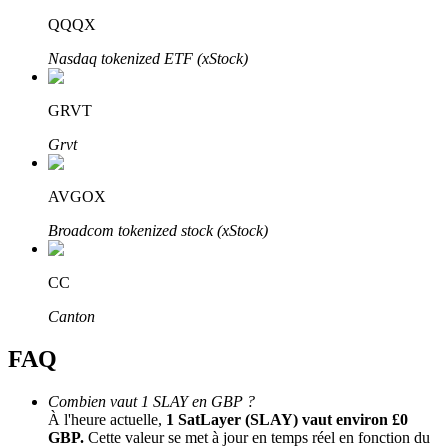
Bitrue
AI
QQQX
Nasdaq tokenized ETF (xStock)
GRVT
Grvt
Partenaires Bitrue
AVGOX
Broadcom tokenized stock (xStock)
CC
Canton
FAQ
Affiliés Bitrue
Combien vaut 1 SLAY en GBP ?
À l'heure actuelle,
1 SatLayer (SLAY) vaut environ £0
Jusqu'à 65 % de commissions !
GBP.
Cette valeur se met à jour en temps réel en fonction du