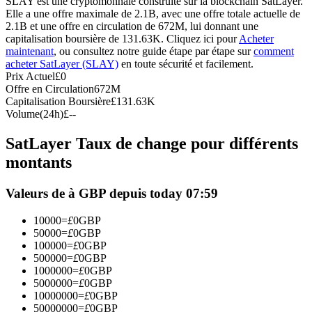
SLAY est une cryptomonnaie construite sur la blockchain SatLayer.
Elle a une offre maximale de 2.1B, avec une offre totale actuelle de
Futures USDC
2.1B et une offre en circulation de 672M, lui donnant une
capitalisation boursière de 131.63K. Cliquez ici pour
Acheter
Futures utilisant l'USDC comme garantie
maintenant
, ou consultez notre guide étape par étape sur
comment
acheter SatLayer (SLAY)
en toute sécurité et facilement.
Prix Actuel
£
0
Offre en Circulation
672M
Capitalisation Boursière
£
131.63K
Volume(24h)
£
--
SatLayer Taux de change pour différents
montants
Copie de Trading
Valeurs de à GBP depuis today 07:59
Rejoignez les meilleurs traders
10000
=
£
0
GBP
50000
=
£
0
GBP
100000
=
£
0
GBP
500000
=
£
0
GBP
1000000
=
£
0
GBP
5000000
=
£
0
GBP
10000000
=
£
0
GBP
50000000
=
£
0
GBP