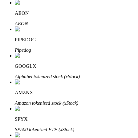
AEON
AEON
PIPEDOG
Pipedog
Investissement automobile
Obtenez des bénéfices à long terme et des intérêts flexibles
GOOGLX
Alphabet tokenized stock (xStock)
AMZNX
Amazon tokenized stock (xStock)
SPYX
Apprenez le Staking
SP500 tokenized ETF (xStock)
Découvrez comment gagner un revenu passif