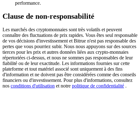
performance.
BTC Welcome Rewards
Clause de non-responsabilité
Deposit & Trade BTC to Share 25000 USDT prize pool!
Les marchés des cryptomonnaies sont très volatils et peuvent
connaître des fluctuations de prix rapides. Vous êtes seul responsable
de vos décisions d'investissement et Bitrue n'est pas responsable des
pertes que vous pourriez subir. Nous nous appuyons sur des sources
Deposit CASHCAT & Win
tierces pour les prix et autres données liées aux crypto-monnaies
répertoriées ci-dessus, et nous ne sommes pas responsables de leur
Share 500000 CASHCAT prize pool
fiabilité ou de leur exactitude. Les informations fournies sur cette
plateforme et tout matériel associé sont uniquement à des fins
d'information et ne doivent pas être considérées comme des conseils
financiers ou d'investissement. Pour plus d'informations, consultez
nos
conditions d'utilisation
et notre
politique de confidentialité
.
Exclusive for BitMart Users
Register & Trade to Win 500,000 USDT
Precious Metals Trading Carnival
Trade Gold & Silver · 33,333 USDT Bonus