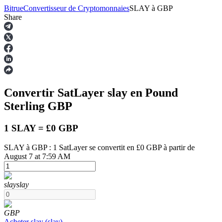
Bitrue
Convertisseur de Cryptomonnaies
SLAY
à
GBP
Share
Contrats à terme
Convertir SatLayer
slay
en Pound
Sterling
GBP
1 SLAY = £0 GBP
SLAY à GBP : 1 SatLayer se convertit en £0 GBP à partir de
August 7 at 7:59 AM
Futures USDT
Futures utilisant l'USDT comme garantie
slay
slay
GBP
Acheter
slay
(
slay
)