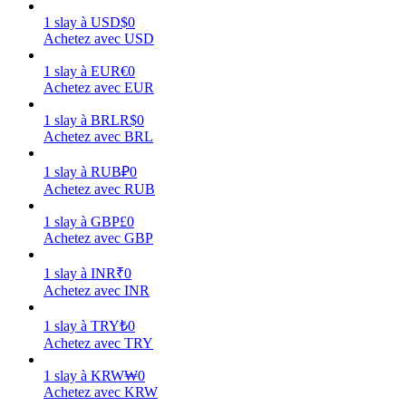
1
slay
à
USD
$
0
Achetez avec USD
1
slay
à
EUR
€
0
Achetez avec EUR
Gagner
1
slay
à
BRL
R$
0
Achetez avec BRL
1
slay
à
RUB
₽
0
Achetez avec RUB
1
slay
à
GBP
£
0
Achetez avec GBP
1
slay
à
INR
₹
0
Cochon de puissance
Achetez avec INR
Gagnez quotidiennement des récompenses compétitives
1
slay
à
TRY
₺
0
Achetez avec TRY
1
slay
à
KRW
₩
0
Achetez avec KRW