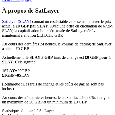
À propos de SatLayer
SatLayer (SLAY)
connaît un resté stable cette semaine, avec le prix
actuel
à £0 GBP par SLAY
. Avec une offre en circulation de 672M
Futures COIN-M
SLAY, la capitalisation boursière totale de SatLayer s'élève
maintenant à environ £131.63K GBP.
Contrats à terme sur crypto-monnaie
Au cours des dernières 24 heures, le volume de trading de SatLayer
a atteint £0 GBP
TradFi
Actuellement, le
SLAY à GBP
taux de change
est £0 GBP pour 1
SLAY
. Cela signifie :
Produits dérivés sur actions, forex, métaux précieux et matières
premières
1
SLAY
=
£
0
GBP
£
1
GBP
=
0
SLAY
(Remarque : Les frais de change et les coûts de gaz ne sont pas
inclus.)
Au cours des 24 dernières heures, le taux a fluctué de 0%, atteignant
un maximum de £0 GBP et un minimum de £0 GBP.
Statistiques du marché SatLayer