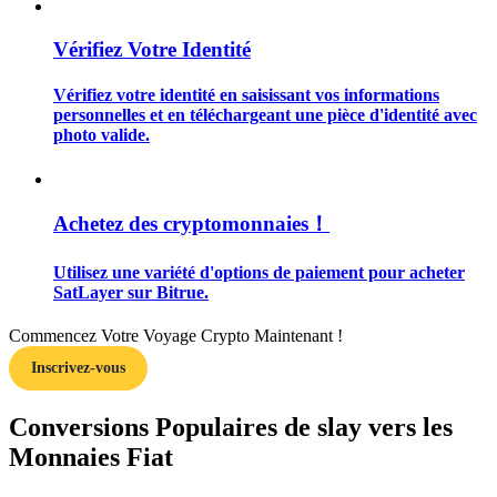
Vérifiez Votre Identité
Vérifiez votre identité en saisissant vos informations
personnelles et en téléchargeant une pièce d'identité avec
Guide
photo valide.
Guide de démarrage des contrats à terme
Achetez des cryptomonnaies！
Utilisez une variété d'options de paiement pour acheter
SatLayer sur Bitrue.
Commencez Votre Voyage Crypto Maintenant !
Inscrivez-vous
Stratégies de trading
Conversions Populaires de slay vers les
Apprenez à rester rentable
Monnaies Fiat