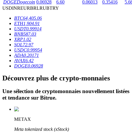
DOGE
Dogecoin
0.06928
6.60
0.06013
0.35416
5.6
USD
INR
EUR
BRL
RUB
TRY
BTC
64,405.06
ETH
1,904.91
USDT
0.99914
BNB
587.03
XRP
1.02
Blocages BTR
SOL
72.97
USDC
0.99954
Des investissements exclusifs pour les détenteurs de BTR
ADA
0.20171
AVAX
6.42
DOGE
0.06928
Découvrez plus de crypto-monnaies
Une sélection de cryptomonnaies nouvellement listées
et tendance sur
Bitrue
.
Prêts
METAX
Service d'emprunt adossé à des cryptomonnaies
Meta tokenized stock (xStock)