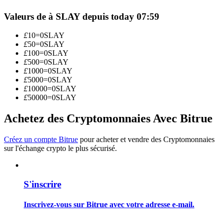
Valeurs de à SLAY depuis today 07:59
Devenez un trader de copie
£
10
=
0
SLAY
Profitez du partage des bénéfices et des commissions de copy
£
50
=
0
SLAY
trading
£
100
=
0
SLAY
£
500
=
0
SLAY
£
1000
=
0
SLAY
£
5000
=
0
SLAY
£
10000
=
0
SLAY
£
50000
=
0
SLAY
Achetez des Cryptomonnaies Avec Bitrue
Créez un compte Bitrue
pour acheter et vendre des Cryptomonnaies
sur l'échange crypto le plus sécurisé.
Information
Analyse de mégadonnées, y compris des informations
commerciales, etc.
S'inscrire
Inscrivez-vous sur Bitrue avec votre adresse e-mail.