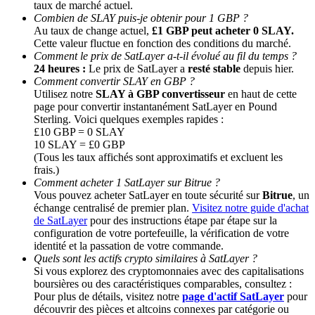
taux de marché actuel.
Combien de SLAY puis-je obtenir pour 1 GBP ?
Au taux de change actuel,
£1 GBP peut acheter 0 SLAY.
Cette valeur fluctue en fonction des conditions du marché.
Comment le prix de SatLayer a-t-il évolué au fil du temps ?
24 heures :
Le prix de SatLayer a
resté stable
depuis hier.
Comment convertir SLAY en GBP ?
Utilisez notre
SLAY à GBP convertisseur
en haut de cette
page pour convertir instantanément SatLayer en Pound
Sterling. Voici quelques exemples rapides :
Parrainage
£10 GBP = 0 SLAY
10 SLAY = £0 GBP
Invitez un ami pour recevoir des récompenses en espèces
(Tous les taux affichés sont approximatifs et excluent les
frais.)
BTC Welcome Rewards
Comment acheter 1 SatLayer sur Bitrue ?
Vous pouvez acheter SatLayer en toute sécurité sur
Bitrue
, un
échange centralisé de premier plan.
Visitez notre guide d'achat
de SatLayer
pour des instructions étape par étape sur la
configuration de votre portefeuille, la vérification de votre
identité et la passation de votre commande.
Quels sont les actifs crypto similaires à SatLayer ?
Si vous explorez des cryptomonnaies avec des capitalisations
boursières ou des caractéristiques comparables, consultez :
Pour plus de détails, visitez notre
page d'actif SatLayer
pour
découvrir des pièces et altcoins connexes par catégorie ou