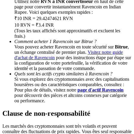
Utilisez notre
RVN à INR convertisseur
en haut de cette
page pour convertir instantanément Ravencoin en Indian
Rupee. Voici quelques exemples rapides :
BTC Welcome Rewards
₹10 INR = 29.42474621 RVN
Deposit & Trade BTC to Share 25000 USDT prize pool!
10 RVN = ₹3.4 INR
(Tous les taux affichés sont approximatifs et excluent les
frais.)
Comment acheter 1 Ravencoin sur Bitrue ?
Vous pouvez acheter Ravencoin en toute sécurité sur
Bitrue
,
Deposit CASHCAT & Win
un échange centralisé de premier plan.
Visitez notre guide
d'achat de Ravencoin
pour des instructions étape par étape sur
Share 500000 CASHCAT prize pool
la configuration de votre portefeuille, la vérification de votre
identité et la passation de votre commande.
Quels sont les actifs crypto similaires à Ravencoin ?
Si vous explorez des cryptomonnaies avec des capitalisations
boursières ou des caractéristiques comparables, consultez :
Exclusive for BitMart Users
Pour plus de détails, visitez notre
page d'actif Ravencoin
pour découvrir des pièces et altcoins connexes par catégorie
Register & Trade to Win 500,000 USDT
ou performance.
Clause de non-responsabilité
Precious Metals Trading Carnival
Les marchés des cryptomonnaies sont très volatils et peuvent
connaître des fluctuations de prix rapides. Vous êtes seul responsable
Trade Gold & Silver · 33,333 USDT Bonus