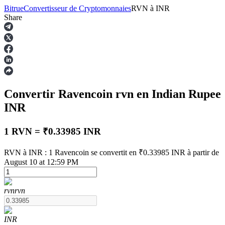
Bitrue
Convertisseur de Cryptomonnaies
RVN
à
INR
Share
Contrats à terme
Convertir Ravencoin
rvn
en Indian Rupee
INR
1 RVN = ₹0.33985 INR
RVN à INR : 1 Ravencoin se convertit en ₹0.33985 INR à partir de
Futures USDT
August 10 at 12:59 PM
Futures utilisant l'USDT comme garantie
rvn
rvn
INR