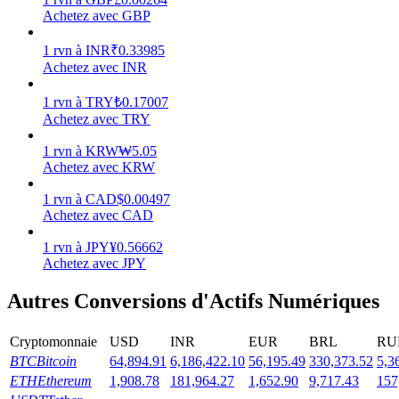
Achetez avec GBP
1
rvn
à
INR
₹
0.33985
Achetez avec INR
Jalonnement
1
rvn
à
TRY
₺
0.17007
Achetez avec TRY
Des rendements élevés et un accès instantané
1
rvn
à
KRW
₩
5.05
Achetez avec KRW
1
rvn
à
CAD
$
0.00497
Achetez avec CAD
1
rvn
à
JPY
¥
0.56662
Achetez avec JPY
Autres Conversions d'Actifs Numériques
Launchpool
Staking flexible pour gagner des jetons populaires
Cryptomonnaie
USD
INR
EUR
BRL
RU
BTC
Bitcoin
64,894.91
6,186,422.10
56,195.49
330,373.52
5,3
ETH
Ethereum
1,908.78
181,964.27
1,652.90
9,717.43
157