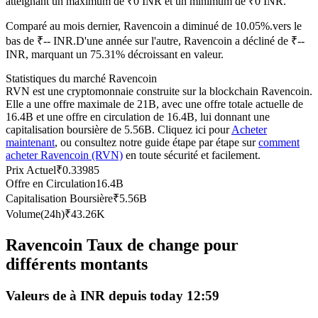
atteignant un maximum de ₹0 INR et un minimum de ₹0 INR.
Futures USDC
Comparé au mois dernier, Ravencoin a diminué de 10.05%.vers le
Futures utilisant l'USDC comme garantie
bas de ₹-- INR.
D'une année sur l'autre, Ravencoin a décliné de ₹--
INR, marquant un 75.31% décroissant en valeur.
Statistiques du marché Ravencoin
RVN est une cryptomonnaie construite sur la blockchain Ravencoin.
Elle a une offre maximale de 21B, avec une offre totale actuelle de
16.4B et une offre en circulation de 16.4B, lui donnant une
capitalisation boursière de 5.56B. Cliquez ici pour
Acheter
maintenant
, ou consultez notre guide étape par étape sur
comment
acheter Ravencoin (RVN)
en toute sécurité et facilement.
Prix Actuel
₹
0.33985
Offre en Circulation
16.4B
Copie de Trading
Capitalisation Boursière
₹
5.56B
Rejoignez les meilleurs traders
Volume(24h)
₹
43.26K
Ravencoin Taux de change pour
différents montants
Valeurs de à INR depuis today 12:59