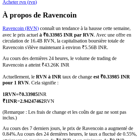
Acheter
rvn
(
rvn
)
À propos de Ravencoin
Ravencoin (RVN)
connaît un tendance à la hausse cette semaine,
Futures COIN-M
avec le prix actuel
à ₹0.33985 INR par RVN
. Avec une offre en
circulation de 16.4B RVN, la capitalisation boursière totale de
Contrats à terme sur crypto-monnaie
Ravencoin s'élève maintenant à environ ₹5.56B INR.
Au cours des dernières 24 heures, le volume de trading de
Ravencoin a atteint ₹43.26K INR
TradFi
Actuellement, le
RVN à INR
taux de change
est ₹0.33985 INR
Produits dérivés sur actions, forex, métaux précieux et matières
pour 1 RVN
. Cela signifie :
premières
1
RVN
=
₹
0.33985
INR
₹
1
INR
=
2.94247462
RVN
(Remarque : Les frais de change et les coûts de gaz ne sont pas
inclus.)
Au cours des 7 derniers jours, le prix de Ravencoin a augmenté de
0.84%.
Au cours des 24 dernières heures, le taux a fluctué de 0.55%,