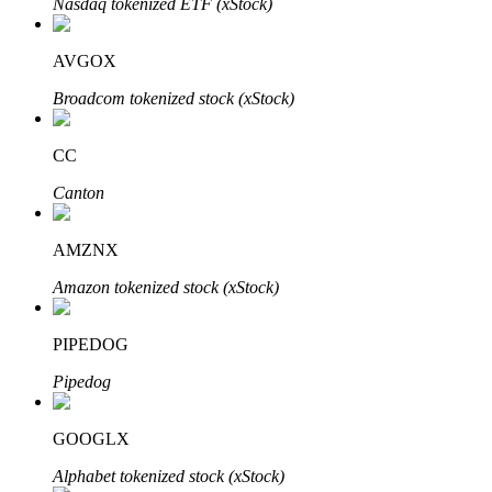
Nasdaq tokenized ETF (xStock)
Bitrue
AI
AVGOX
Broadcom tokenized stock (xStock)
CC
Canton
Partenaires Bitrue
AMZNX
Amazon tokenized stock (xStock)
PIPEDOG
Pipedog
Affiliés Bitrue
GOOGLX
Jusqu'à 65 % de commissions !
Alphabet tokenized stock (xStock)