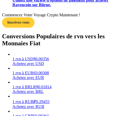
Utilisez une variété d'options de paiement pour acheter
Ravencoin sur Bitrue.
Commencez Votre Voyage Crypto Maintenant !
Inscrivez-vous
Gagner
Conversions Populaires de rvn vers les
Monnaies Fiat
1
rvn
à
USD
$
0.00356
Achetez avec USD
1
rvn
à
EUR
€
0.00308
Achetez avec EUR
Cochon de puissance
1
rvn
à
BRL
R$
0.01814
Gagnez quotidiennement des récompenses compétitives
Achetez avec BRL
1
rvn
à
RUB
₽
0.29455
Achetez avec RUB
1
rvn
à
GBP
£
0.00264