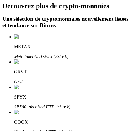
Découvrez plus de crypto-monnaies
Une sélection de cryptomonnaies nouvellement listées
et tendance sur
Bitrue
.
METAX
Investissement automobile
Meta tokenized stock (xStock)
Obtenez des bénéfices à long terme et des intérêts flexibles
GRVT
Grvt
SPYX
SP500 tokenized ETF (xStock)
Apprenez le Staking
QQQX
Découvrez comment gagner un revenu passif