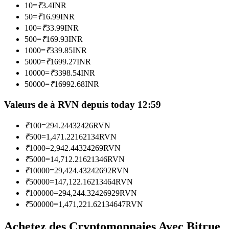
10
=
₹
3.4
INR
50
=
₹
16.99
INR
Devenez un trader de copie
100
=
₹
33.99
INR
500
=
₹
169.93
INR
Profitez du partage des bénéfices et des commissions de copy
1000
=
₹
339.85
INR
trading
5000
=
₹
1699.27
INR
10000
=
₹
3398.54
INR
50000
=
₹
16992.68
INR
Valeurs de à RVN depuis today 12:59
₹
100
=
294.24432426
RVN
₹
500
=
1,471.22162134
RVN
₹
1000
=
2,942.44324269
RVN
Information
₹
5000
=
14,712.21621346
RVN
₹
10000
=
29,424.43242692
RVN
Analyse de mégadonnées, y compris des informations
₹
50000
=
147,122.16213464
RVN
commerciales, etc.
₹
100000
=
294,244.32426929
RVN
₹
500000
=
1,471,221.62134647
RVN
Achetez des Cryptomonnaies Avec Bitrue