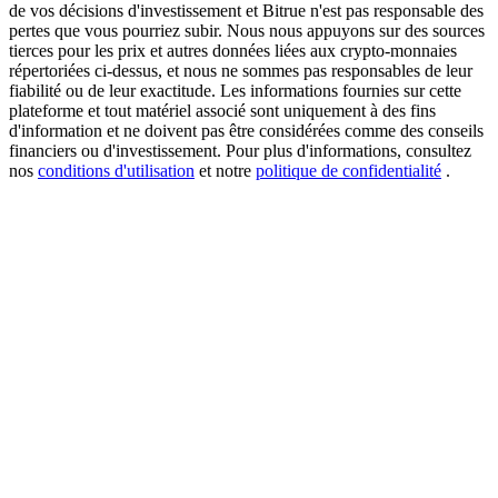
de vos décisions d'investissement et Bitrue n'est pas responsable des
pertes que vous pourriez subir. Nous nous appuyons sur des sources
tierces pour les prix et autres données liées aux crypto-monnaies
répertoriées ci-dessus, et nous ne sommes pas responsables de leur
USDT New User Exclusive 10% APR
fiabilité ou de leur exactitude. Les informations fournies sur cette
plateforme et tout matériel associé sont uniquement à des fins
USDT Flexible Staking | Daily Rewards
d'information et ne doivent pas être considérées comme des conseils
financiers ou d'investissement. Pour plus d'informations, consultez
nos
conditions d'utilisation
et notre
politique de confidentialité
.
BTC New User Exclusive: 6.5% APR
BTC Flexible Staking | Daily Rewards
Plus d'événements