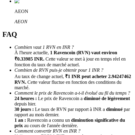
AEON
AEON
FAQ
Combien vaut 1 RVN en INR ?
À l'heure actuelle,
1 Ravencoin (RVN) vaut environ
Parrainage
₹0.33985 INR.
Cette valeur se met à jour en temps réel en
fonction du taux de marché actuel.
Invitez un ami pour recevoir des récompenses en espèces
Combien de RVN puis-je obtenir pour 1 INR ?
Au taux de change actuel,
₹1 INR peut acheter 2.94247462
BTC Welcome Rewards
RVN.
Cette valeur fluctue en fonction des conditions du
marché.
Comment le prix de Ravencoin a-t-il évolué au fil du temps ?
24 heures :
Le prix de Ravencoin a
diminué de légèrement
depuis hier.
30 jours :
Le taux de RVN par rapport à INR a
diminué
par
rapport au mois dernier.
1 an :
Ravencoin a connu un
diminution significative du
prix
au cours de l'année dernière.
Comment convertir RVN en INR ?