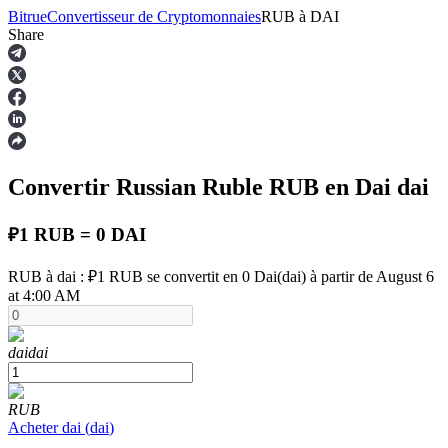
Bitrue
Convertisseur de Cryptomonnaies
RUB
à
DAI
Share
Contrats à terme
Convertir Russian Ruble
RUB
en Dai
dai
₽1 RUB = 0 DAI
RUB à dai : ₽1 RUB se convertit en 0 Dai(dai) à partir de August 6
at 4:00 AM
Futures USDT
dai
dai
Futures utilisant l'USDT comme garantie
RUB
Acheter
dai
(
dai
)