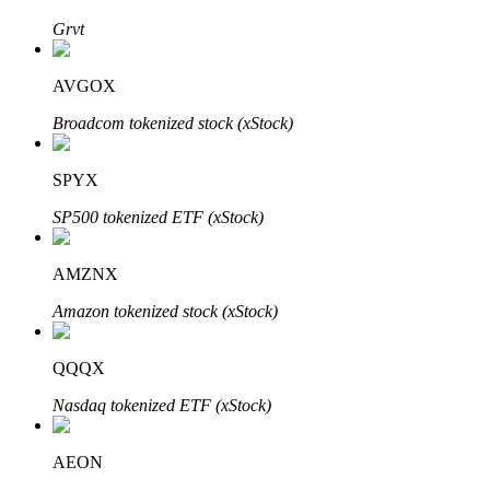
Bitrue
AI
Grvt
AVGOX
Broadcom tokenized stock (xStock)
SPYX
Partenaires Bitrue
SP500 tokenized ETF (xStock)
AMZNX
Amazon tokenized stock (xStock)
QQQX
Nasdaq tokenized ETF (xStock)
Affiliés Bitrue
AEON
Jusqu'à 65 % de commissions !