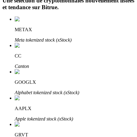
Une sélection de cryptomonnaies nouvellement listées
et tendance sur
Bitrue
.
METAX
Meta tokenized stock (xStock)
Investissement automobile
CC
Obtenez des bénéfices à long terme et des intérêts flexibles
Canton
GOOGLX
Alphabet tokenized stock (xStock)
AAPLX
Apple tokenized stock (xStock)
Apprenez le Staking
Découvrez comment gagner un revenu passif
GRVT