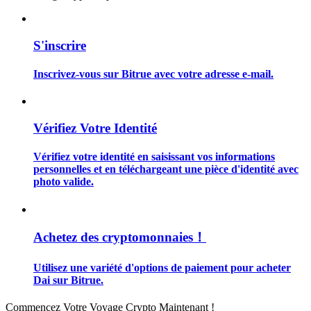
S'inscrire
Inscrivez-vous sur Bitrue avec votre adresse e-mail.
Guide
Guide de démarrage des contrats à terme
Vérifiez Votre Identité
Vérifiez votre identité en saisissant vos informations
personnelles et en téléchargeant une pièce d'identité avec
photo valide.
Achetez des cryptomonnaies！
Stratégies de trading
Utilisez une variété d'options de paiement pour acheter
Apprenez à rester rentable
Dai sur Bitrue.
Commencez Votre Voyage Crypto Maintenant !