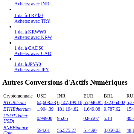
Achetez avec INR
1
dai
à
TRY
₺
0
Achetez avec TRY
1
dai
à
KRW
₩
0
Jalonnement
Achetez avec KRW
Des rendements élevés et un accès instantané
1
dai
à
CAD
$
0
Achetez avec CAD
1
dai
à
JPY
¥
0
Achetez avec JPY
Autres Conversions d'Actifs Numériques
Cryptomonnaie
USD
INR
EUR
BRL
RU
BTC
Bitcoin
64,608.23
6,147,199.16
55,946.85
332,054.02
5,2
Launchpool
ETH
Ethereum
1,904.39
181,194.82
1,649.08
9,787.62
154
Staking flexible pour gagner des jetons populaires
USDT
Tether
0.99900
95.05
0.86507
5.13
80.
USDt
BNB
Binance
594.61
56,575.27
514.90
3,056.03
48,
Coin