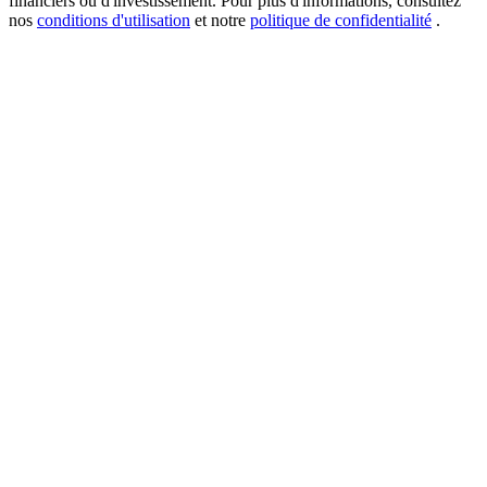
financiers ou d'investissement. Pour plus d'informations, consultez
nos
conditions d'utilisation
et notre
politique de confidentialité
.
New Listing Futures Fest
Trade New Futures, Win 200,000 USDT
Crypto World Cup 2026: Grand Finale
77,777+3k Rewards
Plus d'événements