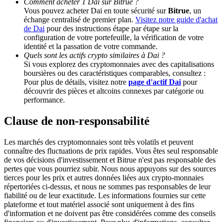
Comment acheter 1 Dai sur Bitrue ?
Vous pouvez acheter Dai en toute sécurité sur
Bitrue
, un
échange centralisé de premier plan.
Visitez notre guide d'achat
Deposit CASHCAT & Win
de Dai
pour des instructions étape par étape sur la
configuration de votre portefeuille, la vérification de votre
Share 500000 CASHCAT prize pool
identité et la passation de votre commande.
Quels sont les actifs crypto similaires à Dai ?
Si vous explorez des cryptomonnaies avec des capitalisations
boursières ou des caractéristiques comparables, consultez :
Pour plus de détails, visitez notre
page d'actif Dai
pour
Exclusive for BitMart Users
découvrir des pièces et altcoins connexes par catégorie ou
Register & Trade to Win 500,000 USDT
performance.
Clause de non-responsabilité
Precious Metals Trading Carnival
Les marchés des cryptomonnaies sont très volatils et peuvent
connaître des fluctuations de prix rapides. Vous êtes seul responsable
Trade Gold & Silver · 33,333 USDT Bonus
de vos décisions d'investissement et Bitrue n'est pas responsable des
pertes que vous pourriez subir. Nous nous appuyons sur des sources
tierces pour les prix et autres données liées aux crypto-monnaies
répertoriées ci-dessus, et nous ne sommes pas responsables de leur
fiabilité ou de leur exactitude. Les informations fournies sur cette
USDT New User Exclusive 10% APR
plateforme et tout matériel associé sont uniquement à des fins
d'information et ne doivent pas être considérées comme des conseils
USDT Flexible Staking | Daily Rewards