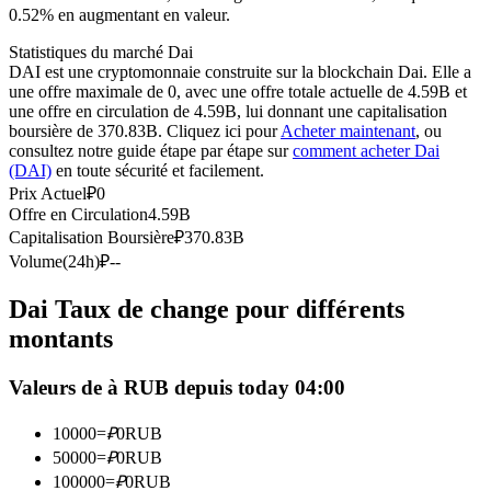
0.52% en augmentant en valeur.
Futures USDC
Statistiques du marché Dai
Futures utilisant l'USDC comme garantie
DAI est une cryptomonnaie construite sur la blockchain Dai. Elle a
une offre maximale de 0, avec une offre totale actuelle de 4.59B et
une offre en circulation de 4.59B, lui donnant une capitalisation
boursière de 370.83B. Cliquez ici pour
Acheter maintenant
, ou
consultez notre guide étape par étape sur
comment acheter Dai
(DAI)
en toute sécurité et facilement.
Prix Actuel
₽
0
Offre en Circulation
4.59B
Capitalisation Boursière
₽
370.83B
Volume(24h)
₽
--
Copie de Trading
Dai Taux de change pour différents
Rejoignez les meilleurs traders
montants
Valeurs de à RUB depuis today 04:00
10000
=
₽
0
RUB
50000
=
₽
0
RUB
100000
=
₽
0
RUB