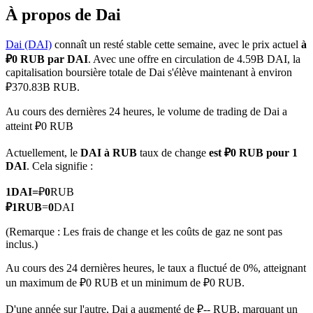
À propos de Dai
Dai (DAI)
connaît un resté stable cette semaine, avec le prix actuel
à
₽0 RUB par DAI
. Avec une offre en circulation de 4.59B DAI, la
capitalisation boursière totale de Dai s'élève maintenant à environ
Futures COIN-M
₽370.83B RUB.
Contrats à terme sur crypto-monnaie
Au cours des dernières 24 heures, le volume de trading de Dai a
atteint ₽0 RUB
TradFi
Actuellement, le
DAI à RUB
taux de change
est ₽0 RUB pour 1
DAI
. Cela signifie :
Produits dérivés sur actions, forex, métaux précieux et matières
premières
1
DAI
=
₽
0
RUB
₽
1
RUB
=
0
DAI
(Remarque : Les frais de change et les coûts de gaz ne sont pas
inclus.)
Au cours des 24 dernières heures, le taux a fluctué de 0%, atteignant
un maximum de ₽0 RUB et un minimum de ₽0 RUB.
D'une année sur l'autre, Dai a augmenté de ₽-- RUB, marquant un