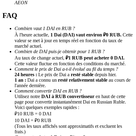
AEON
FAQ
Combien vaut 1 DAI en RUB ?
À l'heure actuelle,
1 Dai (DAI) vaut environ ₽0 RUB.
Cette
valeur se met à jour en temps réel en fonction du taux de
marché actuel.
Combien de DAI puis-je obtenir pour 1 RUB ?
Parrainage
Au taux de change actuel,
₽1 RUB peut acheter 0 DAI.
Cette valeur fluctue en fonction des conditions du marché.
Invitez un ami pour recevoir des récompenses en espèces
Comment le prix de Dai a-t-il évolué au fil du temps ?
24 heures :
Le prix de Dai a
resté stable
depuis hier.
Deposit CASHCAT & Win
1 an :
Dai a connu un
resté relativement stable
au cours de
l'année dernière.
Comment convertir DAI en RUB ?
Utilisez notre
DAI à RUB convertisseur
en haut de cette
page pour convertir instantanément Dai en Russian Ruble.
Voici quelques exemples rapides :
₽10 RUB = 0 DAI
10 DAI = ₽0 RUB
(Tous les taux affichés sont approximatifs et excluent les
frais.)