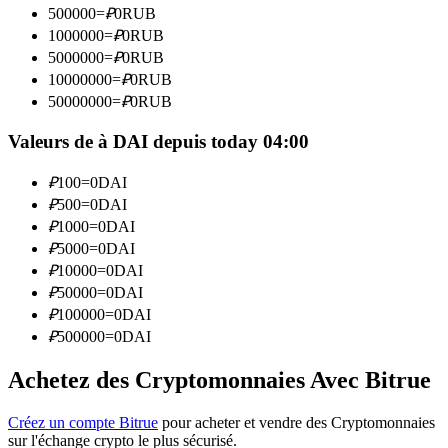
500000
=
₽
0
RUB
1000000
=
₽
0
RUB
Devenez un trader de copie
5000000
=
₽
0
RUB
10000000
=
₽
0
RUB
Profitez du partage des bénéfices et des commissions de copy
50000000
=
₽
0
RUB
trading
Valeurs de à DAI depuis today 04:00
₽
100
=
0
DAI
₽
500
=
0
DAI
₽
1000
=
0
DAI
₽
5000
=
0
DAI
₽
10000
=
0
DAI
₽
50000
=
0
DAI
Information
₽
100000
=
0
DAI
₽
500000
=
0
DAI
Analyse de mégadonnées, y compris des informations
commerciales, etc.
Achetez des Cryptomonnaies Avec Bitrue
Créez un compte Bitrue
pour acheter et vendre des Cryptomonnaies
sur l'échange crypto le plus sécurisé.