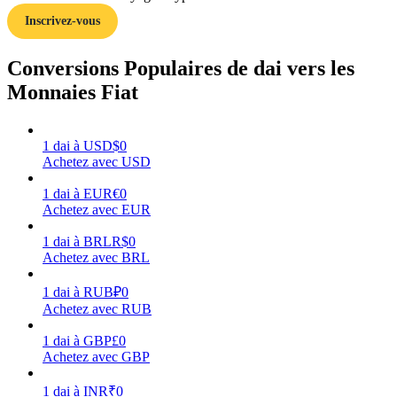
Inscrivez-vous
Conversions Populaires de dai vers les
Monnaies Fiat
Gagner
1
dai
à
USD
$
0
Achetez avec USD
1
dai
à
EUR
€
0
Achetez avec EUR
1
dai
à
BRL
R$
0
Achetez avec BRL
Cochon de puissance
1
dai
à
RUB
₽
0
Achetez avec RUB
Gagnez quotidiennement des récompenses compétitives
1
dai
à
GBP
£
0
Achetez avec GBP
1
dai
à
INR
₹
0