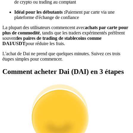
de crypto ou trading au comptant
Idéal pour les débutants :
Paiement par carte via une
Devenez un trader de copie
plateforme d'échange de confiance
Profitez du partage des bénéfices et des commissions de copy
La plupart des utilisateurs commencent avec
achats par carte pour
trading
plus de commodité
, tandis que les traders expérimentés préfèrent
souvent
les paires de trading de stablecoins comme
DAI/USDT
pour réduire les frais.
L'achat de Dai ne prend que quelques minutes. Suivez ces trois
étapes simples pour commencer.
Comment acheter Dai (DAI) en 3 étapes
Information
Analyse de mégadonnées, y compris des informations
commerciales, etc.