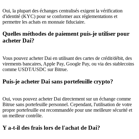
Oui, la plupart des échanges centralisés exigent la vérification
Deposit CASHCAT & Win
d'identité (KYC) pour se conformer aux réglementations et
permettre les achats en monnaie fiduciaire.
Share 500000 CASHCAT prize pool
Quelles méthodes de paiement puis-je utiliser pour
acheter Dai?
Exclusive for BitMart Users
Vous pouvez acheter Dai en utilisant des cartes de crédit/débit, des
Register & Trade to Win 500,000 USDT
virements bancaires, Apple Pay, Google Pay, ou via des stablecoins
comme USDT/USDC sur Bitrue.
Puis-je acheter Dai sans portefeuille crypto?
Precious Metals Trading Carnival
Oui, vous pouvez acheter Dai directement sur un échange comme
Trade Gold & Silver · 33,333 USDT Bonus
Bitrue sans portefeuille personnel. Cependant, l'utilisation de votre
propre portefeuille est recommandée pour une meilleure sécurité et
un meilleur contrôle.
USDT New User Exclusive 10% APR
Y a-t-il des frais lors de l'achat de Dai?
USDT Flexible Staking | Daily Rewards