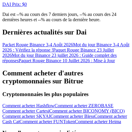
DAI
Prix
: $
0
Gagnez des prix et des récompenses exclusives
Dai est --% au cours des 7 derniers jours, --% au cours des 24
Se connecter
S'inscrire
dernières heures et --% au cours de la dernière heure.
Dernières actualités sur Dai
Packet Rouge Binance 3-4 Août 2026
Mot du jour Binance 3-4 Août
2026 : Vérifiez la réponse !
Paquet Rouge Binance 23 Juillet
2026
Mot du jour Binance 23 juillet 2026 : Guide complet des
réponses
Paquet Rouge Binance 10 Juillet 2026 : Mise à Jour
Comment acheter d'autres
Se connecter
S'inscrire
cryptomonnaies sur Bitrue
Cryptomonnaies les plus populaires
Comment acheter Hashflow
Comment acheter ZEROBASE
Comment acheter Cartesi
Comment acheter BICONOMY (BICO)
Comment acheter SKYAI
Comment acheter Bless
Comment acheter
Cash Cat
Comment acheter FUNToken
Comment acheter Heima
Centre de
récompenses