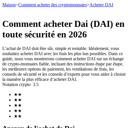
Maison
>
Comment acheter des cryptomonnaies
>
Acheter DAI
Comment acheter Dai (DAI) en
toute sécurité en 2026
Contrats à terme
L’achat de DAI doit être sûr, simple et rentable. Idéalement, vous
souhaitez acheter DAI avec les frais les plus bas possibles. Dans ce
guide, nous vous montrerons comment acheter DAI sur un échange
de crypto-monnaies fiable, incluant des instructions étape par étape,
les meilleures options de paiement, les ventilations de frais, les
conseils de sécurité et les conseils d’experts pour vous aider à choisir
la manière la plus efficace d’acheter DAI.
Notation crypto
3.5
Futures USDT
★
★
★
★
Futures utilisant l'USDT comme garantie
★
★
★
★
★
★