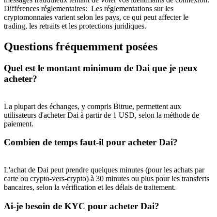
Différences réglementaires
:
Les réglementations sur les
cryptomonnaies varient selon les pays, ce qui peut affecter le
trading, les retraits et les protections juridiques.
Questions fréquemment posées
Quel est le montant minimum de Dai que je peux
acheter?
Parrainage
La plupart des échanges, y compris Bitrue, permettent aux
Invitez un ami pour recevoir des récompenses en espèces
utilisateurs d'acheter Dai à partir de 1 USD, selon la méthode de
Deposit CASHCAT & Win
paiement.
Combien de temps faut-il pour acheter Dai?
L'achat de Dai peut prendre quelques minutes (pour les achats par
carte ou crypto-vers-crypto) à 30 minutes ou plus pour les transferts
bancaires, selon la vérification et les délais de traitement.
Ai-je besoin de KYC pour acheter Dai?