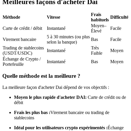
Meilleures façons d'acheter Dai
Futures USDC
Frais
Futures utilisant l'USDC comme garantie
Méthode
Vitesse
Difficulté
habituels
Moyen–
Carte de crédit / débit
Instantané
Facile
Élevé
5 à 30 minutes (ou plus
Virement bancaire
Bas
Facile
selon la banque)
Trading de stablecoins
Très
Instantané
Moyen
(USDT/USDC)
Faible
Échange de Crypto /
Instantané
Bas
Moyen
Portefeuille
Quelle méthode est la meilleure ?
Copie de Trading
Rejoignez les meilleurs traders
La meilleure façon d'acheter Dai dépend de vos objectifs :
Moyen le plus rapide d'acheter DAI:
Carte de crédit ou de
débit
Frais les plus bas :
Virement bancaire ou trading de
stablecoins
Idéal pour les utilisateurs crypto expérimentés :
Échange