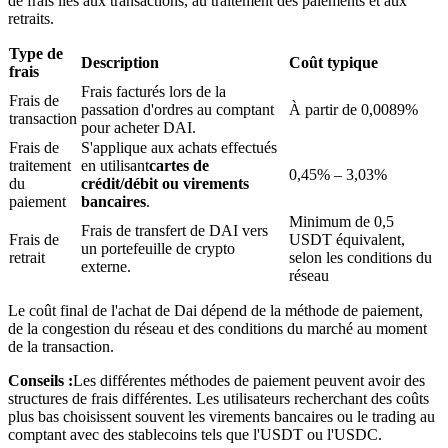
de frais liés aux transactions, au traitement des paiements et aux
retraits.
Type de
Description
Coût typique
frais
Frais facturés lors de la
Frais de
passation d'ordres au comptant
À partir de 0,0089%
transaction
pour acheter DAI.
Blocages BTR
Frais de
S'applique aux achats effectués
traitement
en utilisant
cartes de
Des investissements exclusifs pour les détenteurs de BTR
0,45% – 3,03%
du
crédit/débit ou virements
paiement
bancaires
.
Minimum de 0,5
Frais de transfert de DAI vers
Frais de
USDT équivalent,
un portefeuille de crypto
retrait
selon les conditions du
externe.
réseau
Le coût final de l'achat de Dai dépend de la méthode de paiement,
de la congestion du réseau et des conditions du marché au moment
de la transaction.
Prêts
Conseils :
Les différentes méthodes de paiement peuvent avoir des
structures de frais différentes. Les utilisateurs recherchant des coûts
Service d'emprunt adossé à des cryptomonnaies
plus bas choisissent souvent les virements bancaires ou le trading au
comptant avec des stablecoins tels que l'USDT ou l'USDC.