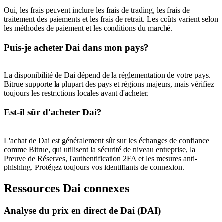
Oui, les frais peuvent inclure les frais de trading, les frais de
traitement des paiements et les frais de retrait. Les coûts varient selon
les méthodes de paiement et les conditions du marché.
New Listing Futures Fest
Puis-je acheter Dai dans mon pays?
Trade New Futures, Win 200,000 USDT
La disponibilité de Dai dépend de la réglementation de votre pays.
Bitrue supporte la plupart des pays et régions majeurs, mais vérifiez
toujours les restrictions locales avant d'acheter.
Crypto World Cup 2026: Grand Finale
Est-il sûr d'acheter Dai?
77,777+3k Rewards
L'achat de Dai est généralement sûr sur les échanges de confiance
comme Bitrue, qui utilisent la sécurité de niveau entreprise, la
Preuve de Réserves, l'authentification 2FA et les mesures anti-
phishing. Protégez toujours vos identifiants de connexion.
Ressources Dai connexes
Analyse du prix en direct de Dai (DAI)
Plus d'événements