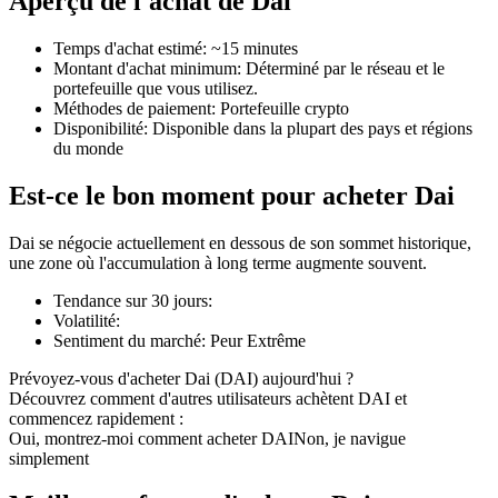
Aperçu de l'achat de Dai
Temps d'achat estimé
:
~15 minutes
Montant d'achat minimum
:
Déterminé par le réseau et le
portefeuille que vous utilisez.
Méthodes de paiement
:
Portefeuille crypto
Futures COIN-M
Disponibilité
:
Disponible dans la plupart des pays et régions
du monde
Contrats à terme sur crypto-monnaie
Est-ce le bon moment pour acheter Dai
TradFi
Dai se négocie actuellement en dessous de son sommet historique,
une zone où l'accumulation à long terme augmente souvent.
Produits dérivés sur actions, forex, métaux précieux et matières
premières
Tendance sur 30 jours
:
Volatilité
:
Sentiment du marché
:
Peur Extrême
Prévoyez-vous d'acheter Dai (DAI) aujourd'hui ?
Découvrez comment d'autres utilisateurs achètent DAI et
commencez rapidement :
Oui, montrez-moi comment acheter DAI
Non, je navigue
simplement