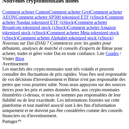
Nouvelles cryptomonnaies listées
Comment acheter Canton
Comment acheter Grvt
Comment acheter
AEON
Comment acheter SP500 tokenized ETF (xStock)
Comment
acheter Nasdaq tokenized ETF (xStock)
Comment acheter
Broadcom tokenized stock (xStock)
Comment acheter Amazon
tokenized stock (xStock)
Comment acheter Meta tokenized stock
(xStock)
Comment acheter Alphabet tokenized stock (xStock)
Nouveau sur Dai (DAI) ?
Commencez avec les
guides pour
Télécharger
débutants, analyses de marché et conseils d'experts
de Bitrue pour
acheter, trader et gérer votre Dai en toute confiance. Lire
Guides
/
l'application Bitrue
Visiter
Blog
Avertissement
Les marchés des crypto-monnaies sont très volatils et peuvent
connaître des fluctuations de prix rapides. Vous êtes seul responsable
de vos décisions d'investissement et Bitrue n'est pas responsable des
pertes que vous pourriez subir. Nous nous appuyons sur des sources
tierces pour les prix et autres données liées. aux crypto-monnaies
énumérées ci-dessus, et nous ne sommes pas responsables de leur
Français
fiabilité ou de leur exactitude. Les informations fournies sur cette
plateforme et tout matériel associé sont à des fins d'information
uniquement et ne doivent pas être considérées comme des conseils
financiers ou d'investissement.
Partager