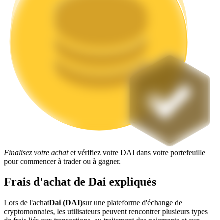
Jalonnement
Des rendements élevés et un accès instantané
Finalisez votre achat
et vérifiez votre DAI dans votre portefeuille
pour commencer à trader ou à gagner.
Launchpool
Frais d'achat de Dai expliqués
Staking flexible pour gagner des jetons populaires
Lors de l'achat
Dai (DAI)
sur une plateforme d'échange de
cryptomonnaies, les utilisateurs peuvent rencontrer plusieurs types