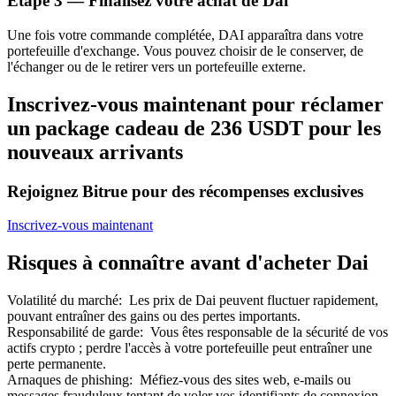
Étape
3 —
Finalisez votre achat de Dai
Bitrue
AI
Une fois votre commande complétée, DAI apparaîtra dans votre
portefeuille d'exchange. Vous pouvez choisir de le conserver, de
l'échanger ou de le retirer vers un portefeuille externe.
Inscrivez-vous maintenant pour réclamer
un package cadeau de 236 USDT pour les
nouveaux arrivants
Partenaires Bitrue
Rejoignez Bitrue pour des récompenses exclusives
Inscrivez-vous maintenant
Risques à connaître avant d'acheter Dai
Volatilité du marché
:
Les prix de Dai peuvent fluctuer rapidement,
pouvant entraîner des gains ou des pertes importants.
Responsabilité de garde
:
Vous êtes responsable de la sécurité de vos
actifs crypto ; perdre l'accès à votre portefeuille peut entraîner une
Affiliés Bitrue
perte permanente.
Jusqu'à 65 % de commissions !
Arnaques de phishing
:
Méfiez-vous des sites web, e-mails ou
messages frauduleux tentant de voler vos identifiants de connexion.