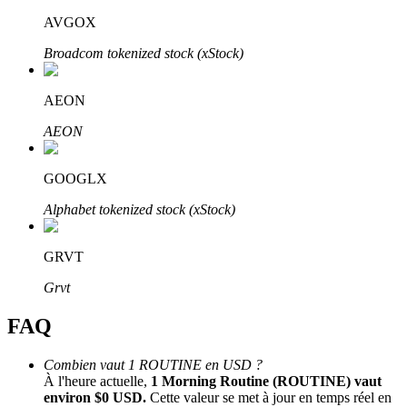
Bitrue
AI
AVGOX
Broadcom tokenized stock (xStock)
AEON
AEON
Partenaires Bitrue
GOOGLX
Alphabet tokenized stock (xStock)
GRVT
Grvt
FAQ
Affiliés Bitrue
Combien vaut 1 ROUTINE en USD ?
À l'heure actuelle,
1 Morning Routine (ROUTINE) vaut
Jusqu'à 65 % de commissions !
environ $0 USD.
Cette valeur se met à jour en temps réel en