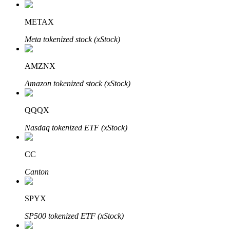
METAX
Meta tokenized stock (xStock)
AMZNX
Amazon tokenized stock (xStock)
Investissement automobile
Obtenez des bénéfices à long terme et des intérêts flexibles
QQQX
Nasdaq tokenized ETF (xStock)
CC
Canton
SPYX
Apprenez le Staking
SP500 tokenized ETF (xStock)
Découvrez comment gagner un revenu passif