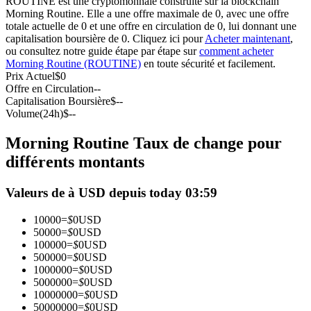
ROUTINE est une cryptomonnaie construite sur la blockchain
Morning Routine. Elle a une offre maximale de 0, avec une offre
Futures USDC
totale actuelle de 0 et une offre en circulation de 0, lui donnant une
capitalisation boursière de 0. Cliquez ici pour
Acheter maintenant
,
Futures utilisant l'USDC comme garantie
ou consultez notre guide étape par étape sur
comment acheter
Morning Routine (ROUTINE)
en toute sécurité et facilement.
Prix Actuel
$
0
Offre en Circulation
--
Capitalisation Boursière
$
--
Volume(24h)
$
--
Morning Routine Taux de change pour
différents montants
Copie de Trading
Valeurs de à USD depuis today 03:59
Rejoignez les meilleurs traders
10000
=
$
0
USD
50000
=
$
0
USD
100000
=
$
0
USD
500000
=
$
0
USD
1000000
=
$
0
USD
5000000
=
$
0
USD
10000000
=
$
0
USD
50000000
=
$
0
USD