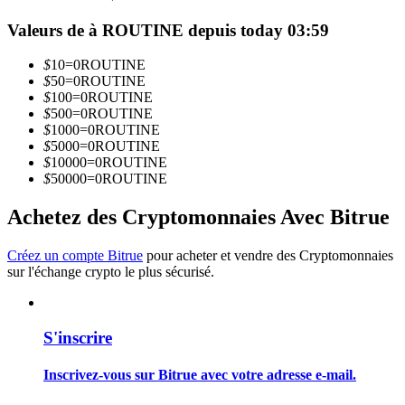
Valeurs de à ROUTINE depuis today 03:59
Devenez un trader de copie
$
10
=
0
ROUTINE
Profitez du partage des bénéfices et des commissions de copy
$
50
=
0
ROUTINE
trading
$
100
=
0
ROUTINE
$
500
=
0
ROUTINE
$
1000
=
0
ROUTINE
$
5000
=
0
ROUTINE
$
10000
=
0
ROUTINE
$
50000
=
0
ROUTINE
Achetez des Cryptomonnaies Avec Bitrue
Créez un compte Bitrue
pour acheter et vendre des Cryptomonnaies
sur l'échange crypto le plus sécurisé.
Information
Analyse de mégadonnées, y compris des informations
commerciales, etc.
S'inscrire
Inscrivez-vous sur Bitrue avec votre adresse e-mail.