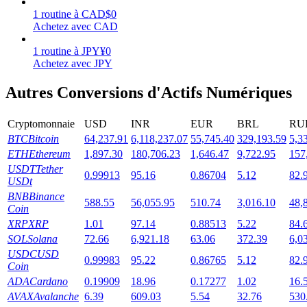
1
routine
à
CAD
$
0
Achetez avec CAD
1
routine
à
JPY
¥
0
Achetez avec JPY
Jalonnement
Autres Conversions d'Actifs Numériques
Des rendements élevés et un accès instantané
Cryptomonnaie
USD
INR
EUR
BRL
RU
BTC
Bitcoin
64,237.91
6,118,237.07
55,745.40
329,193.59
5,3
ETH
Ethereum
1,897.30
180,706.23
1,646.47
9,722.95
157
USDT
Tether
0.99913
95.16
0.86704
5.12
82.
USDt
BNB
Binance
588.55
56,055.95
510.74
3,016.10
48,
Coin
XRP
XRP
1.01
97.14
0.88513
5.22
84.
Launchpool
SOL
Solana
72.66
6,921.18
63.06
372.39
6,0
USDC
USD
0.99983
95.22
0.86765
5.12
82.
Staking flexible pour gagner des jetons populaires
Coin
ADA
Cardano
0.19909
18.96
0.17277
1.02
16.
AVAX
Avalanche
6.39
609.03
5.54
32.76
530