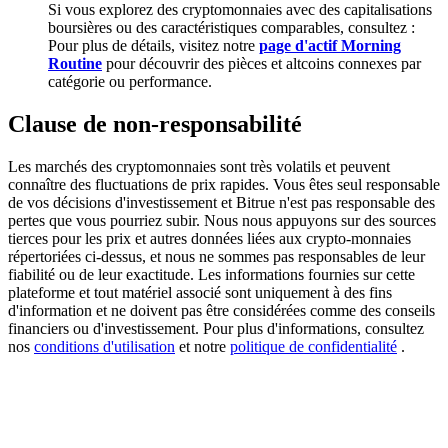
Si vous explorez des cryptomonnaies avec des capitalisations
boursières ou des caractéristiques comparables, consultez :
Pour plus de détails, visitez notre
page d'actif Morning
Deposit CASHCAT & Win
Routine
pour découvrir des pièces et altcoins connexes par
Share 500000 CASHCAT prize pool
catégorie ou performance.
Clause de non-responsabilité
Exclusive for BitMart Users
Les marchés des cryptomonnaies sont très volatils et peuvent
connaître des fluctuations de prix rapides. Vous êtes seul responsable
Register & Trade to Win 500,000 USDT
de vos décisions d'investissement et Bitrue n'est pas responsable des
pertes que vous pourriez subir. Nous nous appuyons sur des sources
tierces pour les prix et autres données liées aux crypto-monnaies
répertoriées ci-dessus, et nous ne sommes pas responsables de leur
fiabilité ou de leur exactitude. Les informations fournies sur cette
Precious Metals Trading Carnival
plateforme et tout matériel associé sont uniquement à des fins
d'information et ne doivent pas être considérées comme des conseils
Trade Gold & Silver · 33,333 USDT Bonus
financiers ou d'investissement. Pour plus d'informations, consultez
nos
conditions d'utilisation
et notre
politique de confidentialité
.
USDT New User Exclusive 10% APR
USDT Flexible Staking | Daily Rewards