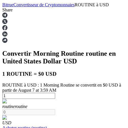
Bitrue
Convertisseur de Cryptomonnaies
ROUTINE
à
USD
Share
Contrats à terme
Convertir Morning Routine
routine
en
United States Dollar
USD
1 ROUTINE = $0 USD
ROUTINE à USD : 1 Morning Routine se convertit en $0 USD à
partir de August 7 at 3:59 AM
Futures USDT
Futures utilisant l'USDT comme garantie
routine
routine
USD
Acheter
routine
(
routine
)