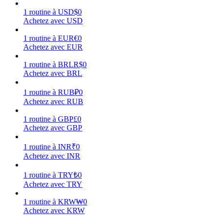
1
routine
à
USD
$
0
Achetez avec USD
1
routine
à
EUR
€
0
Achetez avec EUR
Gagner
1
routine
à
BRL
R$
0
Achetez avec BRL
1
routine
à
RUB
₽
0
Achetez avec RUB
1
routine
à
GBP
£
0
Achetez avec GBP
1
routine
à
INR
₹
0
Cochon de puissance
Achetez avec INR
Gagnez quotidiennement des récompenses compétitives
1
routine
à
TRY
₺
0
Achetez avec TRY
1
routine
à
KRW
₩
0
Achetez avec KRW