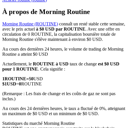
À propos de Morning Routine
Morning Routine (ROUTINE)
connaît un resté stable cette semaine,
avec le prix actuel
à $0 USD par ROUTINE
. Avec une offre en
Futures COIN-M
circulation de 0 ROUTINE, la capitalisation boursière totale de
Morning Routine s'élève maintenant à environ $0 USD.
Contrats à terme sur crypto-monnaie
Au cours des dernières 24 heures, le volume de trading de Morning
Routine a atteint $0 USD
TradFi
Actuellement, le
ROUTINE à USD
taux de change
est $0 USD
pour 1 ROUTINE
. Cela signifie :
Produits dérivés sur actions, forex, métaux précieux et matières
premières
1
ROUTINE
=
$
0
USD
$
1
USD
=
0
ROUTINE
(Remarque : Les frais de change et les coûts de gaz ne sont pas
inclus.)
Au cours des 24 dernières heures, le taux a fluctué de 0%, atteignant
un maximum de $0 USD et un minimum de $0 USD.
Statistiques du marché Morning Routine