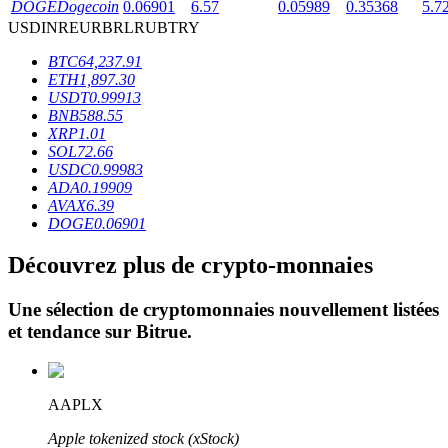
DOGE
Dogecoin
0.06901
6.57
0.05989
0.35368
5.7
USD
INR
EUR
BRL
RUB
TRY
BTC
64,237.91
ETH
1,897.30
USDT
0.99913
BNB
588.55
XRP
1.01
Blocages BTR
SOL
72.66
USDC
0.99983
Des investissements exclusifs pour les détenteurs de BTR
ADA
0.19909
AVAX
6.39
DOGE
0.06901
Découvrez plus de crypto-monnaies
Une sélection de cryptomonnaies nouvellement listées
et tendance sur
Bitrue
.
Prêts
AAPLX
Service d'emprunt adossé à des cryptomonnaies
Apple tokenized stock (xStock)