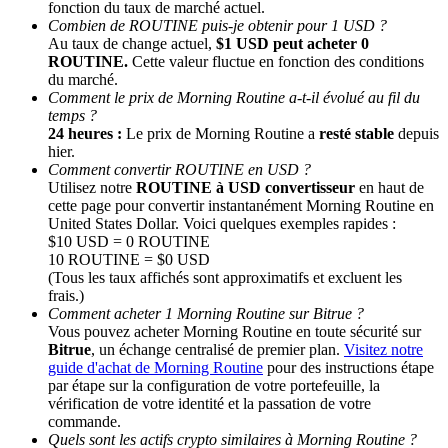
fonction du taux de marché actuel.
Combien de ROUTINE puis-je obtenir pour 1 USD ?
Au taux de change actuel,
$1 USD peut acheter 0
ROUTINE.
Cette valeur fluctue en fonction des conditions
du marché.
Comment le prix de Morning Routine a-t-il évolué au fil du
temps ?
24 heures :
Le prix de Morning Routine a
resté stable
depuis
hier.
Comment convertir ROUTINE en USD ?
Parrainage
Utilisez notre
ROUTINE à USD convertisseur
en haut de
cette page pour convertir instantanément Morning Routine en
Invitez un ami pour recevoir des récompenses en espèces
United States Dollar. Voici quelques exemples rapides :
$10 USD = 0 ROUTINE
Deposit CASHCAT & Win
10 ROUTINE = $0 USD
(Tous les taux affichés sont approximatifs et excluent les
frais.)
Comment acheter 1 Morning Routine sur Bitrue ?
Vous pouvez acheter Morning Routine en toute sécurité sur
Bitrue
, un échange centralisé de premier plan.
Visitez notre
guide d'achat de Morning Routine
pour des instructions étape
par étape sur la configuration de votre portefeuille, la
vérification de votre identité et la passation de votre
commande.
Quels sont les actifs crypto similaires à Morning Routine ?