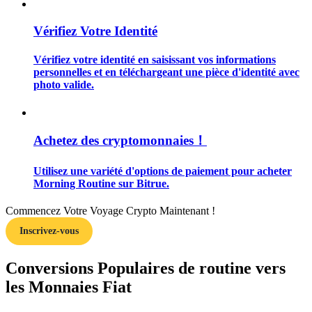
Vérifiez Votre Identité
Vérifiez votre identité en saisissant vos informations
personnelles et en téléchargeant une pièce d'identité avec
Guide
photo valide.
Guide de démarrage des contrats à terme
Achetez des cryptomonnaies！
Utilisez une variété d'options de paiement pour acheter
Morning Routine sur Bitrue.
Commencez Votre Voyage Crypto Maintenant !
Inscrivez-vous
Stratégies de trading
Conversions Populaires de routine vers
Apprenez à rester rentable
les Monnaies Fiat