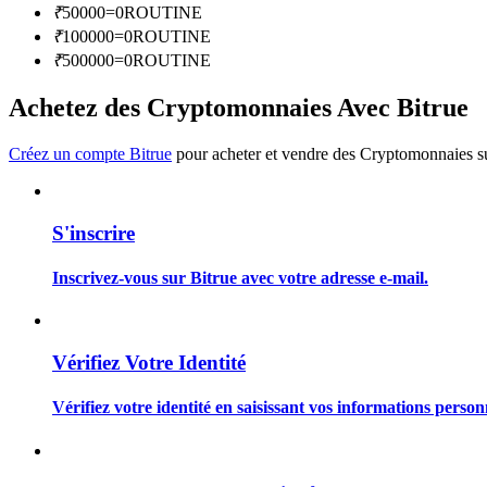
₹
50000
=
0
ROUTINE
Devenez un trader de copie
₹
100000
=
0
ROUTINE
Profitez du partage des bénéfices et des commissions de copy t
₹
500000
=
0
ROUTINE
Achetez des Cryptomonnaies Avec Bitrue
Créez un compte Bitrue
pour acheter et vendre des Cryptomonnaies sur
S'inscrire
Information
Inscrivez-vous sur Bitrue avec votre adresse e-mail.
Analyse de mégadonnées, y compris des informations commercia
Vérifiez Votre Identité
Vérifiez votre identité en saisissant vos informations person