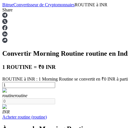
Bitrue
Convertisseur de Cryptomonnaies
ROUTINE
à
INR
Share
Contrats à terme
Convertir Morning Routine
routine
en Ind
1 ROUTINE = ₹0 INR
ROUTINE à INR : 1 Morning Routine se convertit en ₹0 INR à parti
Futures USDT
routine
routine
Futures utilisant l'USDT comme garantie
INR
Acheter
routine
(
routine
)