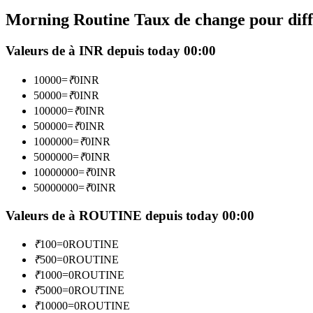
Futures utilisant l'USDC comme garantie
Morning Routine Taux de change pour diff
Valeurs de à INR depuis today 00:00
10000
=
₹
0
INR
50000
=
₹
0
INR
100000
=
₹
0
INR
500000
=
₹
0
INR
1000000
=
₹
0
INR
5000000
=
₹
0
INR
Copie de Trading
10000000
=
₹
0
INR
Rejoignez les meilleurs traders
50000000
=
₹
0
INR
Valeurs de à ROUTINE depuis today 00:00
₹
100
=
0
ROUTINE
₹
500
=
0
ROUTINE
₹
1000
=
0
ROUTINE
₹
5000
=
0
ROUTINE
₹
10000
=
0
ROUTINE