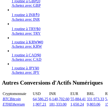
1
routine
à
GBP
£
0
Achetez avec GBP
Gagner
1
routine
à
INR
₹
0
Achetez avec INR
1
routine
à
TRY
₺
0
Achetez avec TRY
1
routine
à
KRW
₩
0
Achetez avec KRW
1
routine
à
CAD
$
0
Cochon de puissance
Achetez avec CAD
Gagnez quotidiennement des récompenses compétitives
1
routine
à
JPY
¥
0
Achetez avec JPY
Autres Conversions d'Actifs Numériques
Cryptomonnaie
USD
INR
EUR
BRL
R
BTC
Bitcoin
64,586.25
6,140,702.60
55,884.41
331,973.33
5
ETH
Ethereum
1,907.21
181,333.00
1,650.24
9,803.06
1