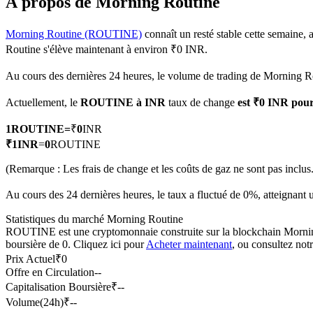
À propos de Morning Routine
Morning Routine (ROUTINE)
connaît un resté stable cette semaine, 
Routine s'élève maintenant à environ ₹0 INR.
Futures COIN-M
Au cours des dernières 24 heures, le volume de trading de Morning R
Contrats à terme sur crypto-monnaie
Actuellement, le
ROUTINE à INR
taux de change
est ₹0 INR po
1
ROUTINE
=
₹
0
INR
TradFi
₹
1
INR
=
0
ROUTINE
Produits dérivés sur actions, forex, métaux précieux et matières
(Remarque : Les frais de change et les coûts de gaz ne sont pas inclus.
Au cours des 24 dernières heures, le taux a fluctué de 0%, atteign
Statistiques du marché Morning Routine
ROUTINE est une cryptomonnaie construite sur la blockchain Morning Ro
boursière de 0. Cliquez ici pour
Acheter maintenant
, ou consultez not
Prix Actuel
₹
0
Offre en Circulation
--
Capitalisation Boursière
₹
--
Volume(24h)
₹
--
Futures USDC