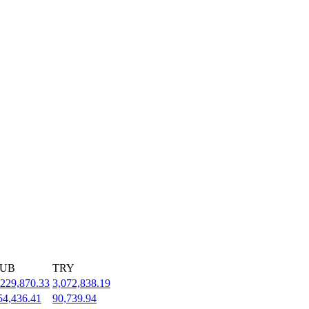
UB
TRY
,229,870.33
3,072,838.19
54,436.41
90,739.94