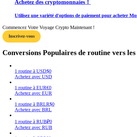
Achetez des cryptomonnaies！
Guide
Utilisez une variété d'options de paiement pour acheter Mo
Guide de démarrage des contrats à terme
Commencez Votre Voyage Crypto Maintenant !
Inscrivez-vous
Conversions Populaires de routine vers le
1
routine
à
USD
$
0
Achetez avec USD
Stratégies de trading
1
routine
à
EUR
€
0
Achetez avec EUR
Apprenez à rester rentable
1
routine
à
BRL
R$
0
Achetez avec BRL
1
routine
à
RUB
₽
0
Achetez avec RUB