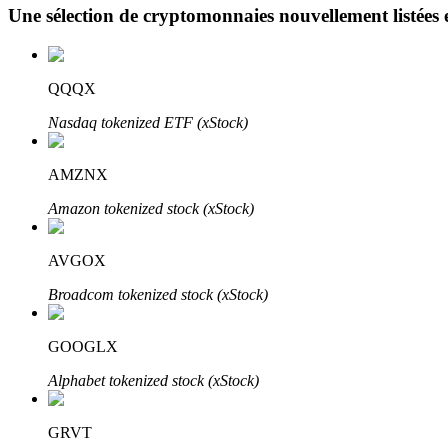
Une sélection de cryptomonnaies nouvellement listées 
Blocages BTR
QQQX
Des investissements exclusifs pour les détenteurs de BTR
Nasdaq tokenized ETF (xStock)
AMZNX
Amazon tokenized stock (xStock)
AVGOX
Broadcom tokenized stock (xStock)
Prêts
Service d'emprunt adossé à des cryptomonnaies
GOOGLX
Alphabet tokenized stock (xStock)
GRVT