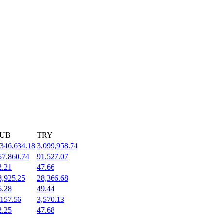
UB
TRY
,346,634.18
3,099,958.74
57,860.74
91,527.07
2.21
47.66
8,925.25
28,366.68
5.28
49.44
,157.56
3,570.13
2.25
47.68