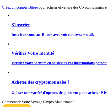
Devenez un trader de copie
Créez un compte Bitrue
pour acheter et vendre des Cryptomonnaies sur
Profitez du partage des bénéfices et des commissions de copy t
S'inscrire
Inscrivez-vous sur Bitrue avec votre adresse e-mail.
Vérifiez Votre Identité
Information
Vérifiez votre identité en saisissant vos informations person
Analyse de mégadonnées, y compris des informations commercia
Achetez des cryptomonnaies！
Utilisez une variété d'options de paiement pour acheter Ri
Commencez Votre Voyage Crypto Maintenant !