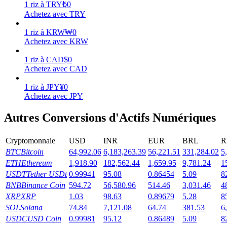
1
riz
à
TRY
₺
0
Achetez avec TRY
Gagner
1
riz
à
KRW
₩
0
Achetez avec KRW
1
riz
à
CAD
$
0
Achetez avec CAD
1
riz
à
JPY
¥
0
Achetez avec JPY
Autres Conversions d'Actifs Numériques
Cochon de puissance
Cryptomonnaie
USD
INR
EUR
BRL
R
Gagnez quotidiennement des récompenses compétitives
BTC
Bitcoin
64,992.06
6,183,263.39
56,221.51
331,284.02
5
ETH
Ethereum
1,918.90
182,562.44
1,659.95
9,781.24
1
USDT
Tether USDt
0.99941
95.08
0.86454
5.09
8
BNB
Binance Coin
594.72
56,580.96
514.46
3,031.46
4
XRP
XRP
1.03
98.63
0.89679
5.28
8
SOL
Solana
74.84
7,121.08
64.74
381.53
6
USDC
USD Coin
0.99981
95.12
0.86489
5.09
8