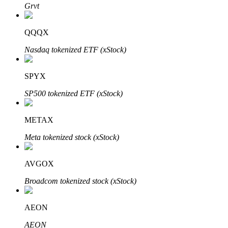
Grvt
Blocages BTR
QQQX
Des investissements exclusifs pour les détenteurs de BTR
Nasdaq tokenized ETF (xStock)
SPYX
SP500 tokenized ETF (xStock)
METAX
Meta tokenized stock (xStock)
Prêts
AVGOX
Service d'emprunt adossé à des cryptomonnaies
Broadcom tokenized stock (xStock)
AEON
AEON