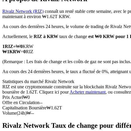
Rivalz Network (RIZ)
connaît un resté stable cette semaine, avec le p
maintenant à environ ₩1.62T KRW.
Au cours des dernières 24 heures, le volume de trading de Rivalz N
Futures COIN-M
Actuellement, le
RIZ à KRW
taux de change
est ₩0 KRW pour 1
Contrats à terme sur crypto-monnaie
1
RIZ
=
₩
0
KRW
₩
1
KRW
=
0
RIZ
TradFi
(Remarque : Les frais de change et les coûts de gaz ne sont pas inclus.
Produits dérivés sur actions, forex, métaux précieux et matières
Au cours des 24 dernières heures, le taux a fluctué de 0%, atte
Statistiques du marché Rivalz Network
RIZ est une cryptomonnaie construite sur la blockchain Rivalz Network.
boursière de 1.62T. Cliquez ici pour
Acheter maintenant
, ou consulte
Prix Actuel
₩
0
Offre en Circulation
--
Capitalisation Boursière
₩
1.62T
Volume(24h)
₩
--
Rivalz Network Taux de change pour diffé
Futures USDC