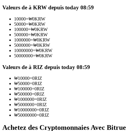
Futures utilisant l'USDC comme garantie
Valeurs de à KRW depuis today 08:59
10000
=
₩
0
KRW
50000
=
₩
0
KRW
100000
=
₩
0
KRW
500000
=
₩
0
KRW
1000000
=
₩
0
KRW
5000000
=
₩
0
KRW
10000000
=
₩
0
KRW
50000000
=
₩
0
KRW
Copie de Trading
Valeurs de à RIZ depuis today 08:59
Rejoignez les meilleurs traders
₩
10000
=
0
RIZ
₩
50000
=
0
RIZ
₩
100000
=
0
RIZ
₩
500000
=
0
RIZ
₩
1000000
=
0
RIZ
₩
5000000
=
0
RIZ
₩
10000000
=
0
RIZ
₩
50000000
=
0
RIZ
Achetez des Cryptomonnaies Avec Bitrue