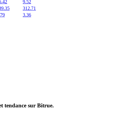
6.42
9.52
39.35
312.71
.79
3.36
et tendance sur
Bitrue
.