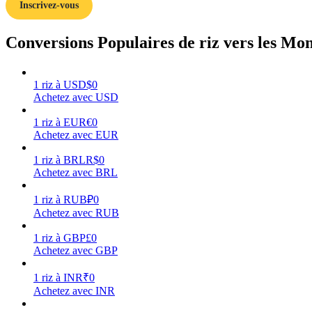
Inscrivez-vous
Guide
Conversions Populaires de riz vers les Mon
Guide de démarrage des contrats à terme
1
riz
à
USD
$
0
Achetez avec USD
1
riz
à
EUR
€
0
Achetez avec EUR
1
riz
à
BRL
R$
0
Achetez avec BRL
Stratégies de trading
1
riz
à
RUB
₽
0
Achetez avec RUB
Apprenez à rester rentable
1
riz
à
GBP
£
0
Achetez avec GBP
1
riz
à
INR
₹
0
Achetez avec INR