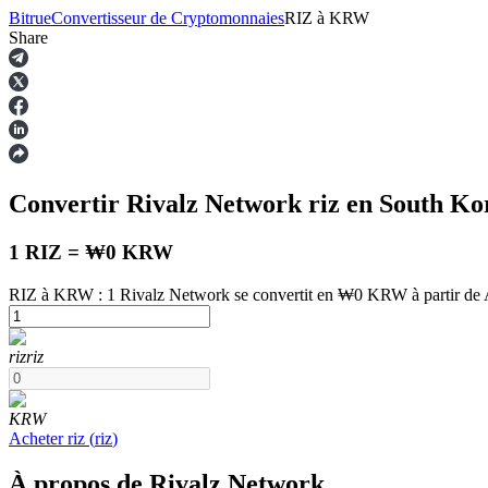
Bitrue
Convertisseur de Cryptomonnaies
RIZ
à
KRW
Share
Contrats à terme
Convertir Rivalz Network
riz
en South K
1 RIZ = ₩0 KRW
RIZ à KRW : 1 Rivalz Network se convertit en ₩0 KRW à partir de 
Futures USDT
riz
riz
Futures utilisant l'USDT comme garantie
KRW
Acheter
riz
(
riz
)
À propos de Rivalz Network