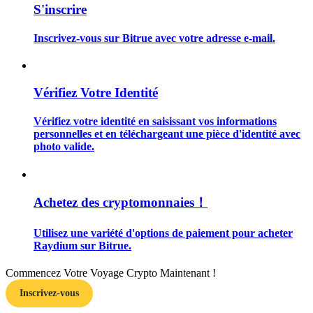
S'inscrire
Inscrivez-vous sur Bitrue avec votre adresse e-mail.
Guide
Vérifiez Votre Identité
Guide de démarrage des contrats à terme
Vérifiez votre identité en saisissant vos informations
personnelles et en téléchargeant une pièce d'identité avec
photo valide.
Achetez des cryptomonnaies！
Utilisez une variété d'options de paiement pour acheter
Raydium sur Bitrue.
Stratégies de trading
Apprenez à rester rentable
Commencez Votre Voyage Crypto Maintenant !
Inscrivez-vous