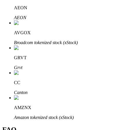
Bitrue
AI
AEON
AEON
AVGOX
Broadcom tokenized stock (xStock)
Partenaires Bitrue
GRVT
Grvt
CC
Canton
AMZNX
Affiliés Bitrue
Amazon tokenized stock (xStock)
Jusqu'à 65 % de commissions !
FAQ