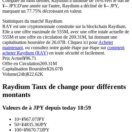
Comparé au mois dernier, Raydium a diminué de 16%.vers le bas de
¥-- JPY.
D'une année sur l'autre, Raydium a décliné de ¥-- JPY,
Futures USDC
marquant un 77.75% décroissant en valeur.
Futures utilisant l'USDC comme garantie
Statistiques du marché Raydium
RAY est une cryptomonnaie construite sur la blockchain Raydium.
Elle a une offre maximale de 555M, avec une offre totale actuelle de
555M et une offre en circulation de 269.31M, lui donnant une
capitalisation boursière de 26.07B. Cliquez ici pour
Acheter
maintenant
, ou consultez notre guide étape par étape sur
comment
acheter Raydium (RAY)
en toute sécurité et facilement.
Prix Actuel
¥
96.71
Offre en Circulation
269.31M
Capitalisation Boursière
¥
26.07B
Volume(24h)
¥
22.62K
Copie de Trading
Raydium Taux de change pour différents
Rejoignez les meilleurs traders
montants
Valeurs de à JPY depuis today 18:59
10
=
¥
967.07
JPY
50
=
¥
4835.36
JPY
100
=
¥
9670.73
JPY