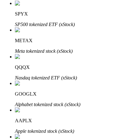
SPYX
SP500 tokenized ETF (xStock)
METAX
Investissement automobile
Meta tokenized stock (xStock)
Obtenez des bénéfices à long terme et des intérêts flexibles
QQQX
Nasdaq tokenized ETF (xStock)
GOOGLX
Alphabet tokenized stock (xStock)
AAPLX
Apprenez le Staking
Apple tokenized stock (xStock)
Découvrez comment gagner un revenu passif