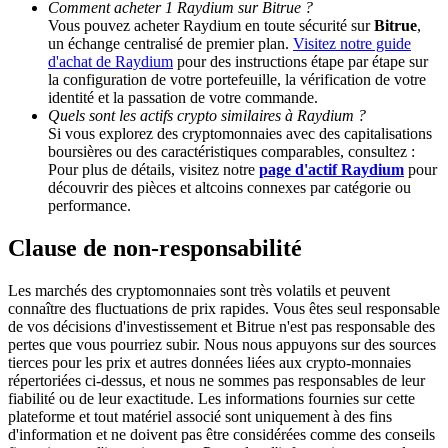
Comment acheter 1 Raydium sur Bitrue ?
Vous pouvez acheter Raydium en toute sécurité sur
Bitrue
,
un échange centralisé de premier plan.
Visitez notre guide
Deposit CASHCAT & Win
d'achat de Raydium
pour des instructions étape par étape sur
la configuration de votre portefeuille, la vérification de votre
Share 500000 CASHCAT prize pool
identité et la passation de votre commande.
Quels sont les actifs crypto similaires à Raydium ?
Si vous explorez des cryptomonnaies avec des capitalisations
boursières ou des caractéristiques comparables, consultez :
Exclusive for BitMart Users
Pour plus de détails, visitez notre
page d'actif Raydium
pour
découvrir des pièces et altcoins connexes par catégorie ou
Register & Trade to Win 500,000 USDT
performance.
Clause de non-responsabilité
Precious Metals Trading Carnival
Les marchés des cryptomonnaies sont très volatils et peuvent
connaître des fluctuations de prix rapides. Vous êtes seul responsable
Trade Gold & Silver · 33,333 USDT Bonus
de vos décisions d'investissement et Bitrue n'est pas responsable des
pertes que vous pourriez subir. Nous nous appuyons sur des sources
tierces pour les prix et autres données liées aux crypto-monnaies
répertoriées ci-dessus, et nous ne sommes pas responsables de leur
fiabilité ou de leur exactitude. Les informations fournies sur cette
USDT New User Exclusive 10% APR
plateforme et tout matériel associé sont uniquement à des fins
d'information et ne doivent pas être considérées comme des conseils
USDT Flexible Staking | Daily Rewards