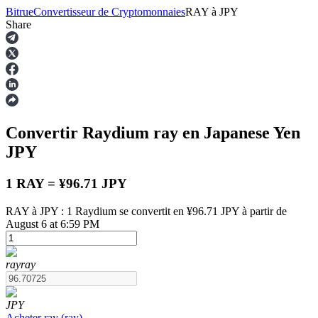
Bitrue
Convertisseur de Cryptomonnaies
RAY
à
JPY
Share
Contrats à terme
Convertir Raydium
ray
en Japanese Yen
JPY
1 RAY = ¥96.71 JPY
RAY à JPY : 1 Raydium se convertit en ¥96.71 JPY à partir de
August 6 at 6:59 PM
Futures USDT
Futures utilisant l'USDT comme garantie
ray
ray
JPY
Acheter
ray
(
ray
)