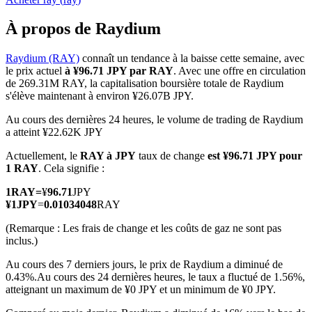
À propos de Raydium
Raydium (RAY)
connaît un tendance à la baisse cette semaine, avec
le prix actuel
à ¥96.71 JPY par RAY
. Avec une offre en circulation
Futures COIN-M
de 269.31M RAY, la capitalisation boursière totale de Raydium
s'élève maintenant à environ ¥26.07B JPY.
Contrats à terme sur crypto-monnaie
Au cours des dernières 24 heures, le volume de trading de Raydium
a atteint ¥22.62K JPY
TradFi
Actuellement, le
RAY à JPY
taux de change
est ¥96.71 JPY pour
1 RAY
. Cela signifie :
Produits dérivés sur actions, forex, métaux précieux et matières
premières
1
RAY
=
¥
96.71
JPY
¥
1
JPY
=
0.01034048
RAY
(Remarque : Les frais de change et les coûts de gaz ne sont pas
inclus.)
Au cours des 7 derniers jours, le prix de Raydium a diminué de
0.43%.
Au cours des 24 dernières heures, le taux a fluctué de 1.56%,
atteignant un maximum de ¥0 JPY et un minimum de ¥0 JPY.