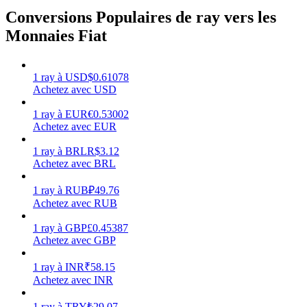
Conversions Populaires de ray vers les
Monnaies Fiat
Gagner
1
ray
à
USD
$
0.61078
Achetez avec USD
1
ray
à
EUR
€
0.53002
Achetez avec EUR
1
ray
à
BRL
R$
3.12
Achetez avec BRL
1
ray
à
RUB
₽
49.76
Achetez avec RUB
Cochon de puissance
1
ray
à
GBP
£
0.45387
Achetez avec GBP
Gagnez quotidiennement des récompenses compétitives
1
ray
à
INR
₹
58.15
Achetez avec INR
1
ray
à
TRY
₺
29.07