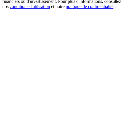
financiers ou d'investissement. Pour plus d'informations, consultez
nos
conditions d'utilisation
et notre
politique de confidentialité
.
New Listing Futures Fest
Trade New Futures, Win 200,000 USDT
Crypto World Cup 2026: Grand Finale
77,777+3k Rewards
Plus d'événements