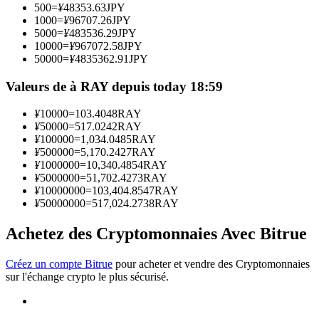
500
=
¥
48353.63
JPY
1000
=
¥
96707.26
JPY
5000
=
¥
483536.29
JPY
Devenez un trader de copie
10000
=
¥
967072.58
JPY
50000
=
¥
4835362.91
JPY
Profitez du partage des bénéfices et des commissions de copy
trading
Valeurs de à RAY depuis today 18:59
¥
10000
=
103.4048
RAY
¥
50000
=
517.0242
RAY
¥
100000
=
1,034.0485
RAY
¥
500000
=
5,170.2427
RAY
¥
1000000
=
10,340.4854
RAY
¥
5000000
=
51,702.4273
RAY
¥
10000000
=
103,404.8547
RAY
¥
50000000
=
517,024.2738
RAY
Information
Achetez des Cryptomonnaies Avec Bitrue
Analyse de mégadonnées, y compris des informations
commerciales, etc.
Créez un compte Bitrue
pour acheter et vendre des Cryptomonnaies
sur l'échange crypto le plus sécurisé.