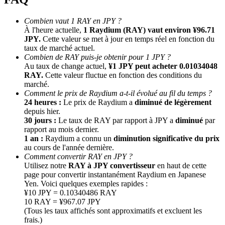
Combien vaut 1 RAY en JPY ?
À l'heure actuelle,
1 Raydium (RAY) vaut environ ¥96.71
JPY.
Cette valeur se met à jour en temps réel en fonction du
taux de marché actuel.
Combien de RAY puis-je obtenir pour 1 JPY ?
Au taux de change actuel,
¥1 JPY peut acheter 0.01034048
RAY.
Cette valeur fluctue en fonction des conditions du
marché.
Comment le prix de Raydium a-t-il évolué au fil du temps ?
Parrainage
24 heures :
Le prix de Raydium a
diminué de légèrement
Invitez un ami pour recevoir des récompenses en espèces
depuis hier.
30 jours :
Le taux de RAY par rapport à JPY a
diminué
par
Deposit CASHCAT & Win
rapport au mois dernier.
1 an :
Raydium a connu un
diminution significative du prix
au cours de l'année dernière.
Comment convertir RAY en JPY ?
Utilisez notre
RAY à JPY convertisseur
en haut de cette
page pour convertir instantanément Raydium en Japanese
Yen. Voici quelques exemples rapides :
¥10 JPY = 0.10340486 RAY
10 RAY = ¥967.07 JPY
(Tous les taux affichés sont approximatifs et excluent les
frais.)