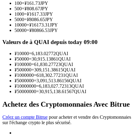
100
=
¥
161.73
JPY
500
=
¥
808.67
JPY
1000
=
¥
1617.33
JPY
Devenez un trader de copie
5000
=
¥
8086.65
JPY
10000
=
¥
16173.31
JPY
Profitez du partage des bénéfices et des commissions de copy
50000
=
¥
80866.53
JPY
trading
Valeurs de à QUAI depuis today 09:00
¥
10000
=
6,183.02772
QUAI
¥
50000
=
30,915.13861
QUAI
¥
100000
=
61,830.27723
QUAI
¥
500000
=
309,151.38615
QUAI
¥
1000000
=
618,302.77231
QUAI
¥
5000000
=
3,091,513.86156
QUAI
¥
10000000
=
6,183,027.72313
QUAI
¥
50000000
=
30,915,138.61567
QUAI
Information
Analyse de mégadonnées, y compris des informations
Achetez des Cryptomonnaies Avec Bitrue
commerciales, etc.
Créez un compte Bitrue
pour acheter et vendre des Cryptomonnaies
sur l'échange crypto le plus sécurisé.