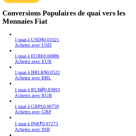
Conversions Populaires de quai vers les
Monnaies Fiat
Gagner
1
quai
à
USD
$
0.01021
Achetez avec USD
1
quai
à
EUR
€
0.00886
Achetez avec EUR
1
quai
à
BRL
R$
0.0522
Achetez avec BRL
1
quai
à
RUB
₽
0.83893
Achetez avec RUB
Cochon de puissance
1
quai
à
GBP
£
0.00759
Gagnez quotidiennement des récompenses compétitives
Achetez avec GBP
1
quai
à
INR
₹
0.97273
Achetez avec INR