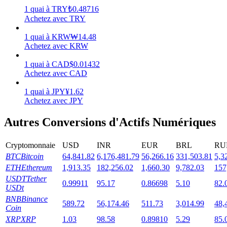
1
quai
à
TRY
₺
0.48716
Achetez avec TRY
1
quai
à
KRW
₩
14.48
Achetez avec KRW
Jalonnement
1
quai
à
CAD
$
0.01432
Des rendements élevés et un accès instantané
Achetez avec CAD
1
quai
à
JPY
¥
1.62
Achetez avec JPY
Autres Conversions d'Actifs Numériques
Cryptomonnaie
USD
INR
EUR
BRL
RU
BTC
Bitcoin
64,841.82
6,176,481.79
56,266.16
331,503.81
5,3
ETH
Ethereum
1,913.35
182,256.02
1,660.30
9,782.03
157
Launchpool
USDT
Tether
0.99911
95.17
0.86698
5.10
82.
USDt
Staking flexible pour gagner des jetons populaires
BNB
Binance
589.72
56,174.46
511.73
3,014.99
48,
Coin
XRP
XRP
1.03
98.58
0.89810
5.29
85.