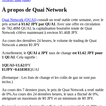
À propos de Quai Network
Quai Network (QUAI)
connaît un resté stable cette semaine, avec le
prix actuel
à ¥1.62 JPY par QUAI
. Avec une offre en circulation
Futures COIN-M
de 782.48M QUAI, la capitalisation boursière totale de Quai
Network s'élève maintenant à environ ¥1.46B JPY.
Contrats à terme sur crypto-monnaie
Au cours des dernières 24 heures, le volume de trading de Quai
Network a atteint ¥0 JPY
TradFi
Actuellement, le
QUAI à JPY
taux de change
est ¥1.62 JPY pour
1 QUAI
. Cela signifie :
Produits dérivés sur actions, forex, métaux précieux et matières
premières
1
QUAI
=
¥
1.62
JPY
¥
1
JPY
=
0.618303
QUAI
(Remarque : Les frais de change et les coûts de gaz ne sont pas
inclus.)
Au cours des 7 derniers jours, le prix de Quai Network a resté stable
de 0%.
Au cours des 24 dernières heures, le taux a fluctué de 0%,
atteignant un maximum de ¥0 JPY et un minimum de ¥0 JPY.