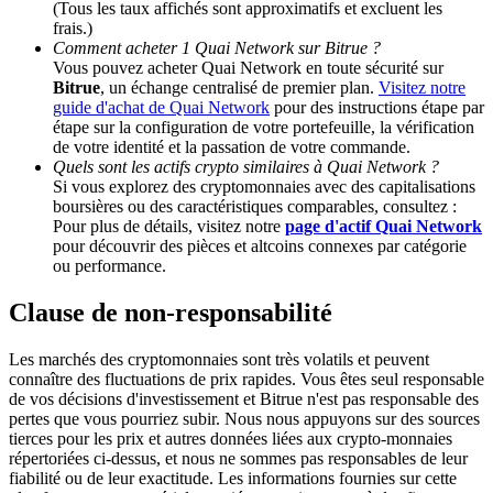
(Tous les taux affichés sont approximatifs et excluent les
frais.)
Comment acheter 1 Quai Network sur Bitrue ?
BTC Welcome Rewards
Vous pouvez acheter Quai Network en toute sécurité sur
Bitrue
, un échange centralisé de premier plan.
Visitez notre
Deposit & Trade BTC to Share 25000 USDT prize pool!
guide d'achat de Quai Network
pour des instructions étape par
étape sur la configuration de votre portefeuille, la vérification
de votre identité et la passation de votre commande.
Quels sont les actifs crypto similaires à Quai Network ?
Deposit CASHCAT & Win
Si vous explorez des cryptomonnaies avec des capitalisations
boursières ou des caractéristiques comparables, consultez :
Share 500000 CASHCAT prize pool
Pour plus de détails, visitez notre
page d'actif Quai Network
pour découvrir des pièces et altcoins connexes par catégorie
ou performance.
Clause de non-responsabilité
Exclusive for BitMart Users
Register & Trade to Win 500,000 USDT
Les marchés des cryptomonnaies sont très volatils et peuvent
connaître des fluctuations de prix rapides. Vous êtes seul responsable
de vos décisions d'investissement et Bitrue n'est pas responsable des
pertes que vous pourriez subir. Nous nous appuyons sur des sources
tierces pour les prix et autres données liées aux crypto-monnaies
Precious Metals Trading Carnival
répertoriées ci-dessus, et nous ne sommes pas responsables de leur
fiabilité ou de leur exactitude. Les informations fournies sur cette
Trade Gold & Silver · 33,333 USDT Bonus