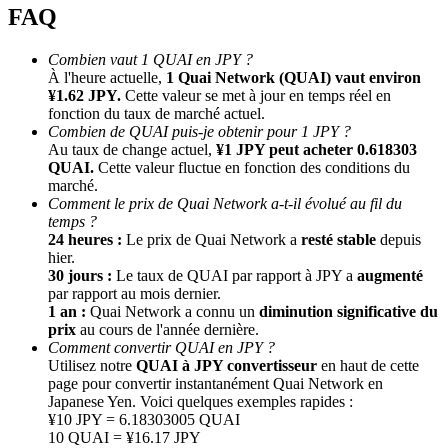
FAQ
Combien vaut 1 QUAI en JPY ?
À l'heure actuelle,
1 Quai Network (QUAI) vaut environ
¥1.62 JPY.
Cette valeur se met à jour en temps réel en
fonction du taux de marché actuel.
Combien de QUAI puis-je obtenir pour 1 JPY ?
Au taux de change actuel,
¥1 JPY peut acheter 0.618303
QUAI.
Cette valeur fluctue en fonction des conditions du
marché.
Parrainage
Comment le prix de Quai Network a-t-il évolué au fil du
Invitez un ami pour recevoir des récompenses en espèces
temps ?
24 heures :
Le prix de Quai Network a
resté stable
depuis
BTC Welcome Rewards
hier.
30 jours :
Le taux de QUAI par rapport à JPY a
augmenté
par rapport au mois dernier.
1 an :
Quai Network a connu un
diminution significative du
prix
au cours de l'année dernière.
Comment convertir QUAI en JPY ?
Utilisez notre
QUAI à JPY convertisseur
en haut de cette
page pour convertir instantanément Quai Network en
Japanese Yen. Voici quelques exemples rapides :
¥10 JPY = 6.18303005 QUAI
10 QUAI = ¥16.17 JPY