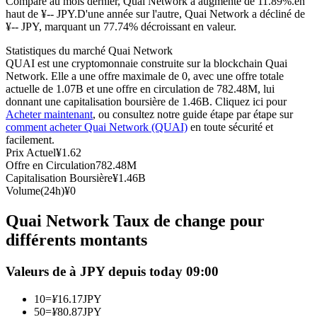
Comparé au mois dernier, Quai Network a augmenté de 11.89%.en
haut de ¥-- JPY.
D'une année sur l'autre, Quai Network a décliné de
Futures USDC
¥-- JPY, marquant un 77.74% décroissant en valeur.
Futures utilisant l'USDC comme garantie
Statistiques du marché Quai Network
QUAI est une cryptomonnaie construite sur la blockchain Quai
Network. Elle a une offre maximale de 0, avec une offre totale
actuelle de 1.07B et une offre en circulation de 782.48M, lui
donnant une capitalisation boursière de 1.46B. Cliquez ici pour
Acheter maintenant
, ou consultez notre guide étape par étape sur
comment acheter Quai Network (QUAI)
en toute sécurité et
facilement.
Prix Actuel
¥
1.62
Offre en Circulation
782.48M
Capitalisation Boursière
¥
1.46B
Copie de Trading
Volume(24h)
¥
0
Rejoignez les meilleurs traders
Quai Network Taux de change pour
différents montants
Valeurs de à JPY depuis today 09:00
10
=
¥
16.17
JPY
50
=
¥
80.87
JPY