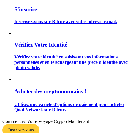
S'inscrire
Inscrivez-vous sur Bitrue avec votre adresse e-mail.
Guide
Vérifiez Votre Identité
Guide de démarrage des contrats à terme
Vérifiez votre identité en saisissant vos informations
personnelles et en téléchargeant une pièce d'identité avec
photo valide.
Achetez des cryptomonnaies！
Utilisez une variété d'options de paiement pour acheter
Stratégies de trading
Quai Network sur Bitrue.
Apprenez à rester rentable
Commencez Votre Voyage Crypto Maintenant !
Inscrivez-vous