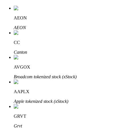
AEON
AEON
CC
Investissement automobile
Canton
Obtenez des bénéfices à long terme et des intérêts flexibles
AVGOX
Broadcom tokenized stock (xStock)
AAPLX
Apple tokenized stock (xStock)
Apprenez le Staking
GRVT
Découvrez comment gagner un revenu passif
Grvt