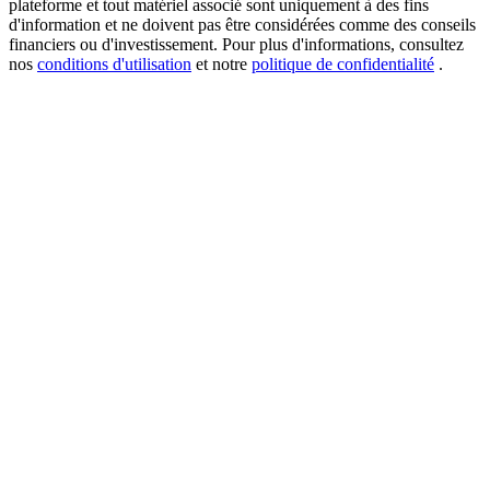
plateforme et tout matériel associé sont uniquement à des fins
d'information et ne doivent pas être considérées comme des conseils
financiers ou d'investissement. Pour plus d'informations, consultez
nos
conditions d'utilisation
et notre
politique de confidentialité
.
USDT New User Exclusive 10% APR
USDT Flexible Staking | Daily Rewards
BTC New User Exclusive: 6.5% APR
BTC Flexible Staking | Daily Rewards
Plus d'événements