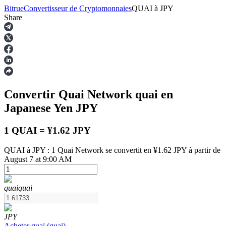
Bitrue
Convertisseur de Cryptomonnaies
QUAI
à
JPY
Share
Contrats à terme
Convertir Quai Network
quai
en
Japanese Yen
JPY
1 QUAI = ¥1.62 JPY
QUAI à JPY : 1 Quai Network se convertit en ¥1.62 JPY à partir de
August 7 at 9:00 AM
Futures USDT
Futures utilisant l'USDT comme garantie
quai
quai
JPY
Acheter
quai
(
quai
)