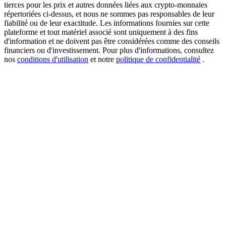
tierces pour les prix et autres données liées aux crypto-monnaies
répertoriées ci-dessus, et nous ne sommes pas responsables de leur
fiabilité ou de leur exactitude. Les informations fournies sur cette
plateforme et tout matériel associé sont uniquement à des fins
New Listing Futures Fest
d'information et ne doivent pas être considérées comme des conseils
financiers ou d'investissement. Pour plus d'informations, consultez
Trade New Futures, Win 200,000 USDT
nos
conditions d'utilisation
et notre
politique de confidentialité
.
Crypto World Cup 2026: Grand Finale
77,777+3k Rewards
Plus d'événements