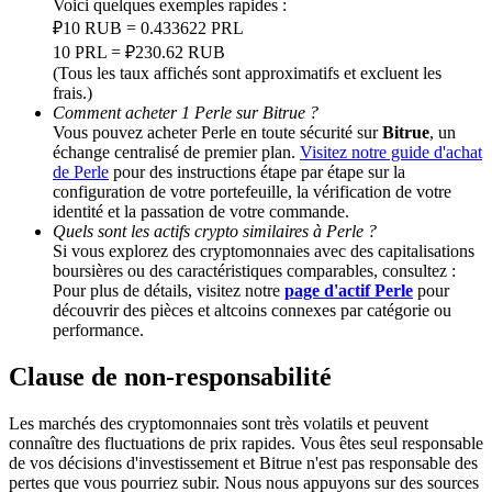
Voici quelques exemples rapides :
₽10 RUB = 0.433622 PRL
Deposit CASHCAT & Win
10 PRL = ₽230.62 RUB
(Tous les taux affichés sont approximatifs et excluent les
Share 500000 CASHCAT prize pool
frais.)
Comment acheter 1 Perle sur Bitrue ?
Vous pouvez acheter Perle en toute sécurité sur
Bitrue
, un
échange centralisé de premier plan.
Visitez notre guide d'achat
de Perle
pour des instructions étape par étape sur la
Exclusive for BitMart Users
configuration de votre portefeuille, la vérification de votre
identité et la passation de votre commande.
Register & Trade to Win 500,000 USDT
Quels sont les actifs crypto similaires à Perle ?
Si vous explorez des cryptomonnaies avec des capitalisations
boursières ou des caractéristiques comparables, consultez :
Pour plus de détails, visitez notre
page d'actif Perle
pour
découvrir des pièces et altcoins connexes par catégorie ou
Precious Metals Trading Carnival
performance.
Trade Gold & Silver · 33,333 USDT Bonus
Clause de non-responsabilité
Les marchés des cryptomonnaies sont très volatils et peuvent
connaître des fluctuations de prix rapides. Vous êtes seul responsable
USDT New User Exclusive 10% APR
de vos décisions d'investissement et Bitrue n'est pas responsable des
pertes que vous pourriez subir. Nous nous appuyons sur des sources
USDT Flexible Staking | Daily Rewards