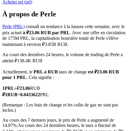
Acheter
prl
(
prl
)
À propos de Perle
Perle (PRL)
connaît un tendance à la hausse cette semaine, avec le
Futures COIN-M
prix actuel
à ₽23.06 RUB par PRL
. Avec une offre en circulation
de 175M PRL, la capitalisation boursière totale de Perle s'élève
Contrats à terme sur crypto-monnaie
maintenant à environ ₽3.85B RUB.
Au cours des dernières 24 heures, le volume de trading de Perle a
atteint ₽138.4K RUB
TradFi
Actuellement, le
PRL à RUB
taux de change
est ₽23.06 RUB
Produits dérivés sur actions, forex, métaux précieux et matières
pour 1 PRL
. Cela signifie :
premières
1
PRL
=
₽
23.06
RUB
₽
1
RUB
=
0.0433622
PRL
(Remarque : Les frais de change et les coûts de gaz ne sont pas
inclus.)
Au cours des 7 derniers jours, le prix de Perle a augmenté de
14.87%.
Au cours des 24 dernières heures, le taux a fluctué de