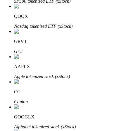
SP500 tokenized ETF (xStock)
Bitrue
AI
QQQX
Nasdaq tokenized ETF (xStock)
GRVT
Grvt
Partenaires Bitrue
AAPLX
Apple tokenized stock (xStock)
CC
Canton
Affiliés Bitrue
GOOGLX
Jusqu'à 65 % de commissions !
Alphabet tokenized stock (xStock)