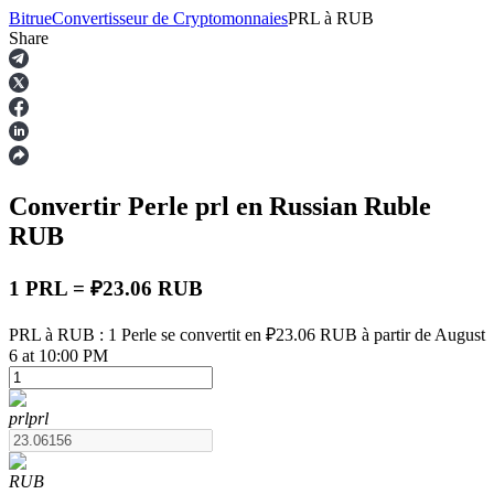
Bitrue
Convertisseur de Cryptomonnaies
PRL
à
RUB
Share
Contrats à terme
Convertir Perle
prl
en Russian Ruble
RUB
1 PRL = ₽23.06 RUB
PRL à RUB : 1 Perle se convertit en ₽23.06 RUB à partir de August
Futures USDT
6 at 10:00 PM
Futures utilisant l'USDT comme garantie
prl
prl
RUB