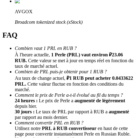
AVGOX
Broadcom tokenized stock (xStock)
FAQ
Combien vaut 1 PRL en RUB ?
À l'heure actuelle,
1 Perle (PRL) vaut environ ₽23.06
Parrainage
RUB.
Cette valeur se met à jour en temps réel en fonction du
taux de marché actuel.
Invitez un ami pour recevoir des récompenses en espèces
Combien de PRL puis-je obtenir pour 1 RUB ?
Au taux de change actuel,
₽1 RUB peut acheter 0.0433622
Deposit CASHCAT & Win
PRL.
Cette valeur fluctue en fonction des conditions du
marché.
Comment le prix de Perle a-t-il évolué au fil du temps ?
24 heures :
Le prix de Perle a
augmenté de légèrement
depuis hier.
30 jours :
Le taux de PRL par rapport à RUB a
augmenté
par rapport au mois dernier.
Comment convertir PRL en RUB ?
Utilisez notre
PRL à RUB convertisseur
en haut de cette
page pour convertir instantanément Perle en Russian Ruble.