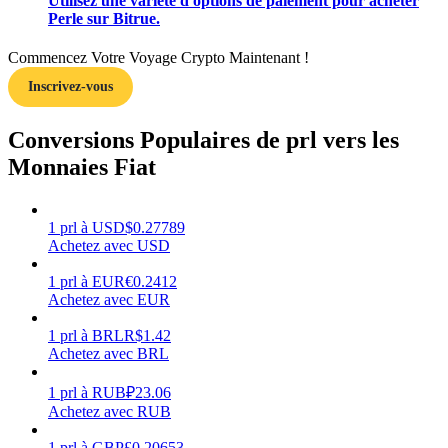
Utilisez une variété d'options de paiement pour acheter
Perle sur Bitrue.
Commencez Votre Voyage Crypto Maintenant !
Inscrivez-vous
Gagner
Conversions Populaires de prl vers les
Monnaies Fiat
1
prl
à
USD
$
0.27789
Achetez avec USD
1
prl
à
EUR
€
0.2412
Achetez avec EUR
Cochon de puissance
1
prl
à
BRL
R$
1.42
Gagnez quotidiennement des récompenses compétitives
Achetez avec BRL
1
prl
à
RUB
₽
23.06
Achetez avec RUB
1
prl
à
GBP
£
0.20653