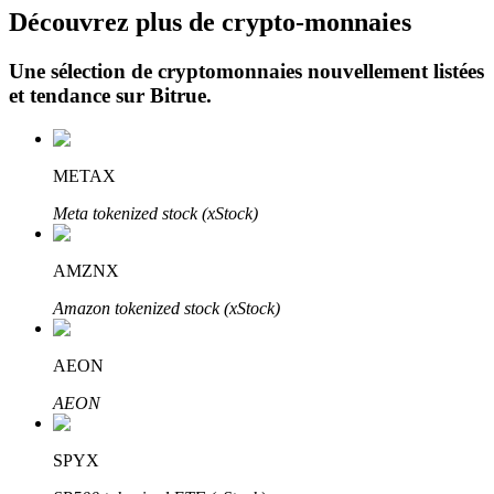
Découvrez plus de crypto-monnaies
Une sélection de cryptomonnaies nouvellement listées
et tendance sur
Bitrue
.
METAX
Investissement automobile
Meta tokenized stock (xStock)
Obtenez des bénéfices à long terme et des intérêts flexibles
AMZNX
Amazon tokenized stock (xStock)
AEON
AEON
Apprenez le Staking
SPYX
Découvrez comment gagner un revenu passif