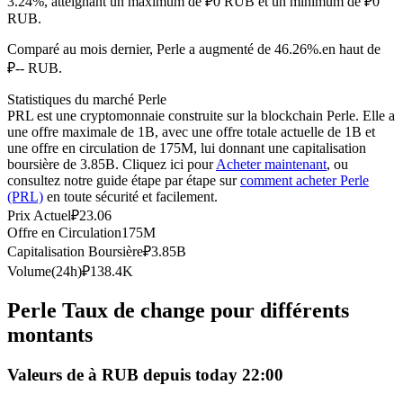
3.24%, atteignant un maximum de ₽0 RUB et un minimum de ₽0
RUB.
Futures USDC
Comparé au mois dernier, Perle a augmenté de 46.26%.en haut de
Futures utilisant l'USDC comme garantie
₽-- RUB.
Statistiques du marché Perle
PRL est une cryptomonnaie construite sur la blockchain Perle. Elle a
une offre maximale de 1B, avec une offre totale actuelle de 1B et
une offre en circulation de 175M, lui donnant une capitalisation
boursière de 3.85B. Cliquez ici pour
Acheter maintenant
, ou
consultez notre guide étape par étape sur
comment acheter Perle
(PRL)
en toute sécurité et facilement.
Prix Actuel
₽
23.06
Offre en Circulation
175M
Copie de Trading
Capitalisation Boursière
₽
3.85B
Rejoignez les meilleurs traders
Volume(24h)
₽
138.4K
Perle Taux de change pour différents
montants
Valeurs de à RUB depuis today 22:00