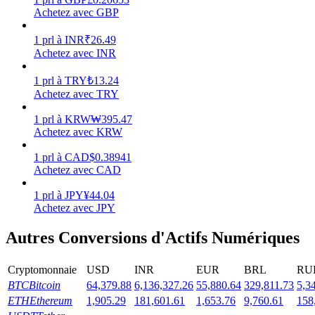
Achetez avec GBP
1
prl
à
INR
₹
26.49
Achetez avec INR
Jalonnement
1
prl
à
TRY
₺
13.24
Achetez avec TRY
Des rendements élevés et un accès instantané
1
prl
à
KRW
₩
395.47
Achetez avec KRW
1
prl
à
CAD
$
0.38941
Achetez avec CAD
1
prl
à
JPY
¥
44.04
Achetez avec JPY
Autres Conversions d'Actifs Numériques
Launchpool
Staking flexible pour gagner des jetons populaires
Cryptomonnaie
USD
INR
EUR
BRL
RU
BTC
Bitcoin
64,379.88
6,136,327.26
55,880.64
329,811.73
5,3
ETH
Ethereum
1,905.29
181,601.61
1,653.76
9,760.61
158