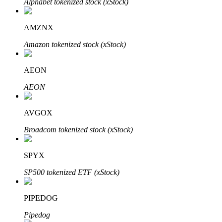
Alphabet tokenized stock (xStock)
Bitrue
AI
AMZNX
Amazon tokenized stock (xStock)
AEON
AEON
Partenaires Bitrue
AVGOX
Broadcom tokenized stock (xStock)
SPYX
SP500 tokenized ETF (xStock)
Affiliés Bitrue
PIPEDOG
Jusqu'à 65 % de commissions !
Pipedog