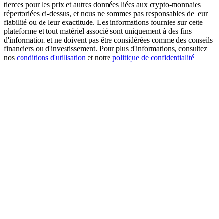
tierces pour les prix et autres données liées aux crypto-monnaies
répertoriées ci-dessus, et nous ne sommes pas responsables de leur
fiabilité ou de leur exactitude. Les informations fournies sur cette
plateforme et tout matériel associé sont uniquement à des fins
USDT New User Exclusive 10% APR
d'information et ne doivent pas être considérées comme des conseils
financiers ou d'investissement. Pour plus d'informations, consultez
USDT Flexible Staking | Daily Rewards
nos
conditions d'utilisation
et notre
politique de confidentialité
.
BTC New User Exclusive: 6.5% APR
BTC Flexible Staking | Daily Rewards
Plus d'événements