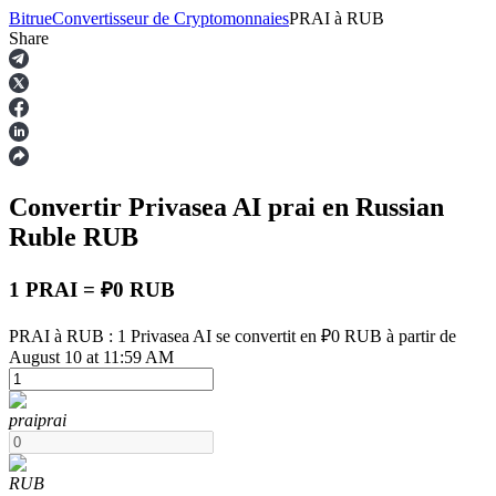
Bitrue
Convertisseur de Cryptomonnaies
PRAI
à
RUB
Share
Contrats à terme
Convertir Privasea AI
prai
en Russian
Ruble
RUB
1 PRAI = ₽0 RUB
PRAI à RUB : 1 Privasea AI se convertit en ₽0 RUB à partir de
Futures USDT
August 10 at 11:59 AM
Futures utilisant l'USDT comme garantie
prai
prai
RUB