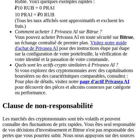
Ruble. Voici quelques exemples rapides :
₽10 RUB = 0 PRAI
BTC Welcome Rewards
10 PRAI = ₽0 RUB
(Tous les taux affichés sont approximatifs et excluent les
Deposit & Trade BTC to Share 25000 USDT prize pool!
frais.)
Comment acheter 1 Privasea AI sur Bitrue ?
Vous pouvez acheter Privasea AI en toute sécurité sur
Bitrue
,
un échange centralisé de premier plan.
Visitez notre guide
d'achat de Privasea AI
pour des instructions étape par étape
Deposit CASHCAT & Win
sur la configuration de votre portefeuille, la vérification de
votre identité et la passation de votre commande.
Share 500000 CASHCAT prize pool
Quels sont les actifs crypto similaires à Privasea AI ?
Si vous explorez des cryptomonnaies avec des capitalisations
boursières ou des caractéristiques comparables, consultez :
Pour plus de détails, visitez notre
page d'actif Privasea AI
pour découvrir des pièces et altcoins connexes par catégorie
Exclusive for BitMart Users
ou performance.
Register & Trade to Win 500,000 USDT
Clause de non-responsabilité
Les marchés des cryptomonnaies sont très volatils et peuvent
connaître des fluctuations de prix rapides. Vous êtes seul responsable
Precious Metals Trading Carnival
de vos décisions d'investissement et Bitrue n'est pas responsable des
pertes que vous pourriez subir. Nous nous appuyons sur des sources
Trade Gold & Silver · 33,333 USDT Bonus