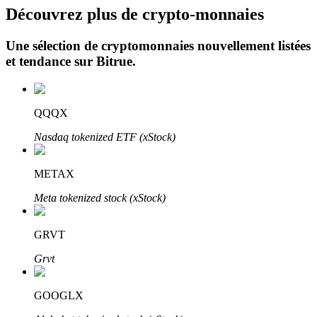
Découvrez plus de crypto-monnaies
Une sélection de cryptomonnaies nouvellement listées
et tendance sur
Bitrue
.
QQQX
Investissement automobile
Nasdaq tokenized ETF (xStock)
Obtenez des bénéfices à long terme et des intérêts flexibles
METAX
Meta tokenized stock (xStock)
GRVT
Grvt
Apprenez le Staking
GOOGLX
Découvrez comment gagner un revenu passif