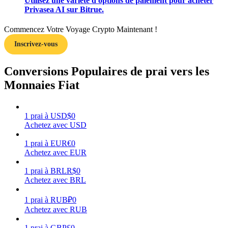
Utilisez une variété d'options de paiement pour acheter
Privasea AI sur Bitrue.
Commencez Votre Voyage Crypto Maintenant !
Inscrivez-vous
Gagner
Conversions Populaires de prai vers les
Monnaies Fiat
1
prai
à
USD
$
0
Achetez avec USD
1
prai
à
EUR
€
0
Achetez avec EUR
Cochon de puissance
1
prai
à
BRL
R$
0
Gagnez quotidiennement des récompenses compétitives
Achetez avec BRL
1
prai
à
RUB
₽
0
Achetez avec RUB
1
prai
à
GBP
£
0