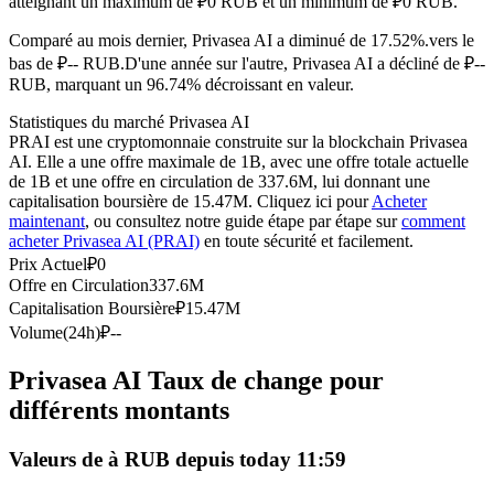
atteignant un maximum de ₽0 RUB et un minimum de ₽0 RUB.
Futures USDC
Comparé au mois dernier, Privasea AI a diminué de 17.52%.vers le
Futures utilisant l'USDC comme garantie
bas de ₽-- RUB.
D'une année sur l'autre, Privasea AI a décliné de ₽--
RUB, marquant un 96.74% décroissant en valeur.
Statistiques du marché Privasea AI
PRAI est une cryptomonnaie construite sur la blockchain Privasea
AI. Elle a une offre maximale de 1B, avec une offre totale actuelle
de 1B et une offre en circulation de 337.6M, lui donnant une
capitalisation boursière de 15.47M. Cliquez ici pour
Acheter
maintenant
, ou consultez notre guide étape par étape sur
comment
acheter Privasea AI (PRAI)
en toute sécurité et facilement.
Prix Actuel
₽
0
Offre en Circulation
337.6M
Copie de Trading
Capitalisation Boursière
₽
15.47M
Rejoignez les meilleurs traders
Volume(24h)
₽
--
Privasea AI Taux de change pour
différents montants
Valeurs de à RUB depuis today 11:59