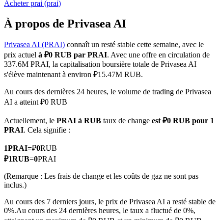
Acheter
prai
(
prai
)
À propos de Privasea AI
Privasea AI (PRAI)
connaît un resté stable cette semaine, avec le
Futures COIN-M
prix actuel
à ₽0 RUB par PRAI
. Avec une offre en circulation de
337.6M PRAI, la capitalisation boursière totale de Privasea AI
Contrats à terme sur crypto-monnaie
s'élève maintenant à environ ₽15.47M RUB.
Au cours des dernières 24 heures, le volume de trading de Privasea
AI a atteint ₽0 RUB
TradFi
Actuellement, le
PRAI à RUB
taux de change
est ₽0 RUB pour 1
Produits dérivés sur actions, forex, métaux précieux et matières
PRAI
. Cela signifie :
premières
1
PRAI
=
₽
0
RUB
₽
1
RUB
=
0
PRAI
(Remarque : Les frais de change et les coûts de gaz ne sont pas
inclus.)
Au cours des 7 derniers jours, le prix de Privasea AI a resté stable de
0%.
Au cours des 24 dernières heures, le taux a fluctué de 0%,