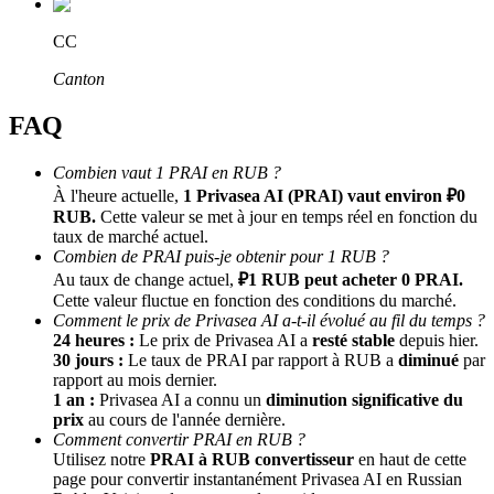
CC
Canton
FAQ
Combien vaut 1 PRAI en RUB ?
À l'heure actuelle,
1 Privasea AI (PRAI) vaut environ ₽0
Parrainage
RUB.
Cette valeur se met à jour en temps réel en fonction du
taux de marché actuel.
Invitez un ami pour recevoir des récompenses en espèces
Combien de PRAI puis-je obtenir pour 1 RUB ?
Au taux de change actuel,
₽1 RUB peut acheter 0 PRAI.
BTC Welcome Rewards
Cette valeur fluctue en fonction des conditions du marché.
Comment le prix de Privasea AI a-t-il évolué au fil du temps ?
24 heures :
Le prix de Privasea AI a
resté stable
depuis hier.
30 jours :
Le taux de PRAI par rapport à RUB a
diminué
par
rapport au mois dernier.
1 an :
Privasea AI a connu un
diminution significative du
prix
au cours de l'année dernière.
Comment convertir PRAI en RUB ?
Utilisez notre
PRAI à RUB convertisseur
en haut de cette
page pour convertir instantanément Privasea AI en Russian