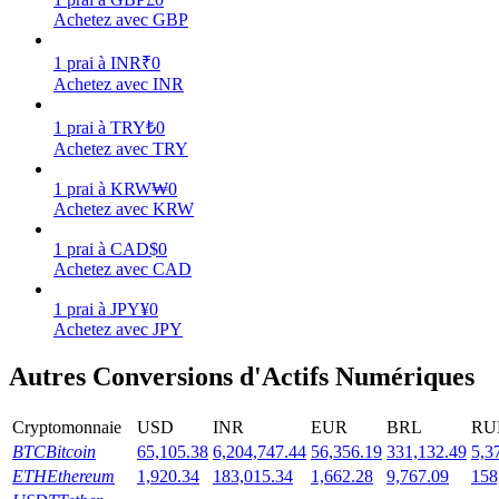
Achetez avec GBP
1
prai
à
INR
₹
0
Achetez avec INR
Jalonnement
1
prai
à
TRY
₺
0
Achetez avec TRY
Des rendements élevés et un accès instantané
1
prai
à
KRW
₩
0
Achetez avec KRW
1
prai
à
CAD
$
0
Achetez avec CAD
1
prai
à
JPY
¥
0
Achetez avec JPY
Autres Conversions d'Actifs Numériques
Launchpool
Staking flexible pour gagner des jetons populaires
Cryptomonnaie
USD
INR
EUR
BRL
RU
BTC
Bitcoin
65,105.38
6,204,747.44
56,356.19
331,132.49
5,3
ETH
Ethereum
1,920.34
183,015.34
1,662.28
9,767.09
158