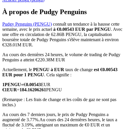
À propos de Pudgy Penguins
Pudgy Penguins (PENGU)
connaît un tendance à la hausse cette
semaine, avec le prix actuel
à €0.00543 EUR par PENGU
. Avec
Futures COIN-M
une offre en circulation de 62.86B PENGU, la capitalisation
boursière totale de Pudgy Penguins s'élève maintenant à environ
Contrats à terme sur crypto-monnaie
€328.01M EUR.
Au cours des dernières 24 heures, le volume de trading de Pudgy
Penguins a atteint €220.38M EUR
TradFi
Actuellement, le
PENGU à EUR
taux de change
est €0.00543
Produits dérivés sur actions, forex, métaux précieux et matières
EUR pour 1 PENGU
. Cela signifie :
premières
1
PENGU
=
€
0.00543
EUR
€
1
EUR
=
184.16206261
PENGU
(Remarque : Les frais de change et les coûts de gaz ne sont pas
inclus.)
Au cours des 7 derniers jours, le prix de Pudgy Penguins a
augmenté de 3.77%.
Au cours des 24 dernières heures, le taux a
fluctué de 3.19%, atteignant un maximum de €0 EUR et un