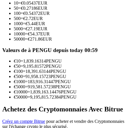
10
=
€
0.05437
EUR
50
=
€
0.27186
EUR
100
=
€
0.54372
EUR
Devenez un trader de copie
500
=
€
2.72
EUR
1000
=
€
5.44
EUR
Profitez du partage des bénéfices et des commissions de copy
5000
=
€
27.19
EUR
trading
10000
=
€
54.37
EUR
50000
=
€
271.86
EUR
Valeurs de à PENGU depuis today 00:59
€
10
=
1,839.16314
PENGU
€
50
=
9,195.81572
PENGU
€
100
=
18,391.63144
PENGU
€
500
=
91,958.15723
PENGU
€
1000
=
183,916.31447
PENGU
€
5000
=
919,581.57238
PENGU
Information
€
10000
=
1,839,163.14476
PENGU
€
50000
=
9,195,815.72384
PENGU
Analyse de mégadonnées, y compris des informations
commerciales, etc.
Achetez des Cryptomonnaies Avec Bitrue
Créez un compte Bitrue
pour acheter et vendre des Cryptomonnaies
sur l'échange crypto le plus sécurisé.