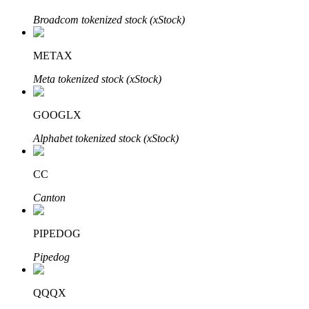
Bitrue
AI
Broadcom tokenized stock (xStock)
METAX
Meta tokenized stock (xStock)
GOOGLX
Partenaires Bitrue
Alphabet tokenized stock (xStock)
CC
Canton
PIPEDOG
Pipedog
Affiliés Bitrue
QQQX
Jusqu'à 65 % de commissions !