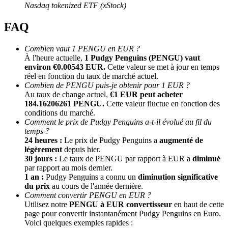
Nasdaq tokenized ETF (xStock)
FAQ
Combien vaut 1 PENGU en EUR ?
À l'heure actuelle,
1 Pudgy Penguins (PENGU) vaut
environ €0.00543 EUR.
Cette valeur se met à jour en temps
réel en fonction du taux de marché actuel.
Combien de PENGU puis-je obtenir pour 1 EUR ?
Au taux de change actuel,
€1 EUR peut acheter
Parrainage
184.16206261 PENGU.
Cette valeur fluctue en fonction des
Invitez un ami pour recevoir des récompenses en espèces
conditions du marché.
Comment le prix de Pudgy Penguins a-t-il évolué au fil du
BTC Welcome Rewards
temps ?
24 heures :
Le prix de Pudgy Penguins a
augmenté de
légèrement
depuis hier.
30 jours :
Le taux de PENGU par rapport à EUR a
diminué
par rapport au mois dernier.
1 an :
Pudgy Penguins a connu un
diminution significative
du prix
au cours de l'année dernière.
Comment convertir PENGU en EUR ?
Utilisez notre
PENGU à EUR convertisseur
en haut de cette
page pour convertir instantanément Pudgy Penguins en Euro.
Voici quelques exemples rapides :