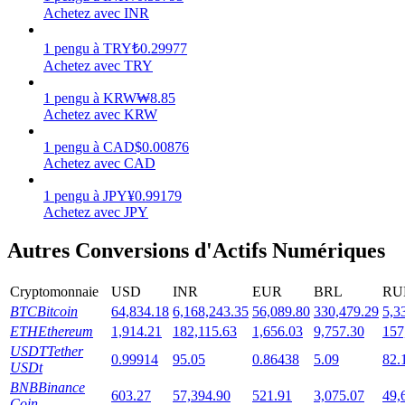
Achetez avec INR
1
pengu
à
TRY
₺
0.29977
Achetez avec TRY
Jalonnement
1
pengu
à
KRW
₩
8.85
Achetez avec KRW
Des rendements élevés et un accès instantané
1
pengu
à
CAD
$
0.00876
Achetez avec CAD
1
pengu
à
JPY
¥
0.99179
Achetez avec JPY
Autres Conversions d'Actifs Numériques
Cryptomonnaie
USD
INR
EUR
BRL
RU
BTC
Bitcoin
64,834.18
6,168,243.35
56,089.80
330,479.29
5,3
Launchpool
ETH
Ethereum
1,914.21
182,115.63
1,656.03
9,757.30
157
Staking flexible pour gagner des jetons populaires
USDT
Tether
0.99914
95.05
0.86438
5.09
82.
USDt
BNB
Binance
603.27
57,394.90
521.91
3,075.07
49,
Coin