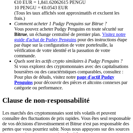
€10 EUR = 1,841.62062615 PENGU
10 PENGU = €0.0543 EUR
(Tous les taux affichés sont approximatifs et excluent les
BTC Welcome Rewards
frais.)
Comment acheter 1 Pudgy Penguins sur Bitrue ?
Deposit & Trade BTC to Share 25000 USDT prize pool!
Vous pouvez acheter Pudgy Penguins en toute sécurité sur
Bitrue
, un échange centralisé de premier plan.
Visitez notre
guide d'achat de Pudgy Penguins
pour des instructions étape
par étape sur la configuration de votre portefeuille, la
Deposit CASHCAT & Win
vérification de votre identité et la passation de votre
commande.
Share 500000 CASHCAT prize pool
Quels sont les actifs crypto similaires à Pudgy Penguins ?
Si vous explorez des cryptomonnaies avec des capitalisations
boursières ou des caractéristiques comparables, consultez :
Pour plus de détails, visitez notre
page d'actif Pudgy
Penguins
pour découvrir des pièces et altcoins connexes par
Exclusive for BitMart Users
catégorie ou performance.
Register & Trade to Win 500,000 USDT
Clause de non-responsabilité
Les marchés des cryptomonnaies sont très volatils et peuvent
connaître des fluctuations de prix rapides. Vous êtes seul responsable
Precious Metals Trading Carnival
de vos décisions d'investissement et Bitrue n'est pas responsable des
pertes que vous pourriez subir. Nous nous appuyons sur des sources
Trade Gold & Silver · 33,333 USDT Bonus