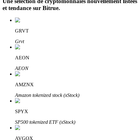
Une sélection de cryptomonnaies nouvellement listées
et tendance sur
Bitrue
.
GRVT
Grvt
Investissement automobile
AEON
Obtenez des bénéfices à long terme et des intérêts flexibles
AEON
AMZNX
Amazon tokenized stock (xStock)
SPYX
SP500 tokenized ETF (xStock)
Apprenez le Staking
Découvrez comment gagner un revenu passif
AVGOX