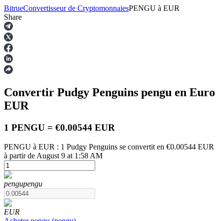
Bitrue
Convertisseur de Cryptomonnaies
PENGU
à
EUR
Share
Contrats à terme
Convertir Pudgy Penguins
pengu
en Euro
EUR
1 PENGU = €0.00544 EUR
PENGU à EUR : 1 Pudgy Penguins se convertit en €0.00544 EUR
à partir de August 9 at 1:58 AM
Futures USDT
Futures utilisant l'USDT comme garantie
pengu
pengu
EUR
Acheter
pengu
(
pengu
)