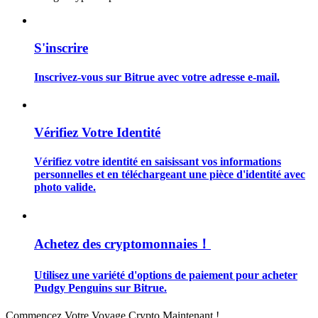
S'inscrire
Inscrivez-vous sur Bitrue avec votre adresse e-mail.
Guide
Guide de démarrage des contrats à terme
Vérifiez Votre Identité
Vérifiez votre identité en saisissant vos informations
personnelles et en téléchargeant une pièce d'identité avec
photo valide.
Achetez des cryptomonnaies！
Stratégies de trading
Utilisez une variété d'options de paiement pour acheter
Apprenez à rester rentable
Pudgy Penguins sur Bitrue.
Commencez Votre Voyage Crypto Maintenant !