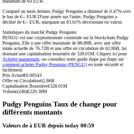
minimum de €0 EUR.
Futures USDC
Comparé au mois dernier, Pudgy Penguins a diminué de 0.47%.vers
le bas de €-- EUR.
D'une année sur l'autre, Pudgy Penguins a
Futures utilisant l'USDC comme garantie
décliné de €-- EUR, marquant un 83.61% décroissant en valeur.
Statistiques du marché Pudgy Penguins
PENGU est une cryptomonnaie construite sur la blockchain Pudgy
Penguins. Elle a une offre maximale de 88.89B, avec une offre
totale actuelle de 76.72B et une offre en circulation de 62.86B, lui
donnant une capitalisation boursière de 328.01M. Cliquez ici pour
Acheter maintenant
, ou consultez notre guide étape par étape sur
comment acheter Pudgy Penguins (PENGU)
en toute sécurité et
facilement.
Prix Actuel
€
0.00543
Copie de Trading
Offre en Circulation
62.86B
Capitalisation Boursière
€
328.01M
Rejoignez les meilleurs traders
Volume(24h)
€
220.38M
Pudgy Penguins Taux de change pour
différents montants
Valeurs de à EUR depuis today 00:59