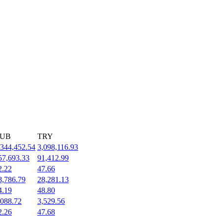
UB
TRY
,344,452.54
3,098,116.93
57,693.33
91,412.99
2.22
47.66
8,786.79
28,281.13
4.19
48.80
,088.72
3,529.56
2.26
47.68