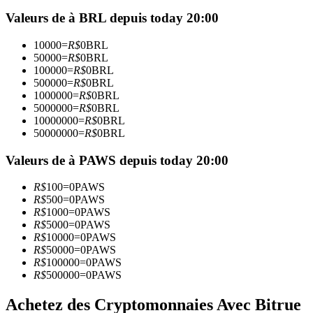
Futures utilisant l'USDC comme garantie
Valeurs de à BRL depuis today 20:00
10000
=
R$
0
BRL
50000
=
R$
0
BRL
100000
=
R$
0
BRL
500000
=
R$
0
BRL
1000000
=
R$
0
BRL
5000000
=
R$
0
BRL
10000000
=
R$
0
BRL
50000000
=
R$
0
BRL
Copie de Trading
Valeurs de à PAWS depuis today 20:00
Rejoignez les meilleurs traders
R$
100
=
0
PAWS
R$
500
=
0
PAWS
R$
1000
=
0
PAWS
R$
5000
=
0
PAWS
R$
10000
=
0
PAWS
R$
50000
=
0
PAWS
R$
100000
=
0
PAWS
R$
500000
=
0
PAWS
Achetez des Cryptomonnaies Avec Bitrue