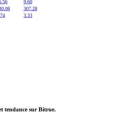
6.56
9.60
30.08
307.28
.74
3.33
et tendance sur
Bitrue
.