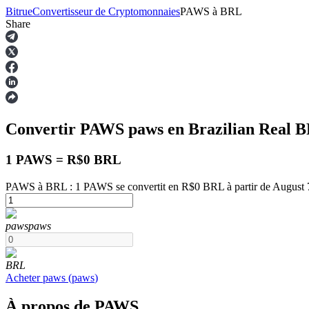
Bitrue
Convertisseur de Cryptomonnaies
PAWS
à
BRL
Share
Contrats à terme
Convertir PAWS
paws
en Brazilian Real
B
1 PAWS = R$0 BRL
PAWS à BRL : 1 PAWS se convertit en R$0 BRL à partir de August 
Futures USDT
paws
paws
Futures utilisant l'USDT comme garantie
BRL
Acheter
paws
(
paws
)
À propos de PAWS