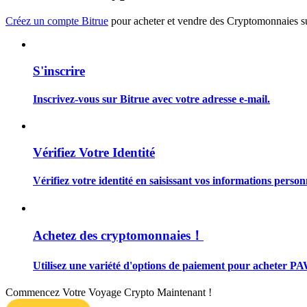
Devenez un trader de copie
Créez un compte Bitrue
pour acheter et vendre des Cryptomonnaies sur
Profitez du partage des bénéfices et des commissions de copy t
S'inscrire
Inscrivez-vous sur Bitrue avec votre adresse e-mail.
Vérifiez Votre Identité
Information
Vérifiez votre identité en saisissant vos informations person
Analyse de mégadonnées, y compris des informations commercia
Achetez des cryptomonnaies！
Utilisez une variété d'options de paiement pour acheter PA
Commencez Votre Voyage Crypto Maintenant !