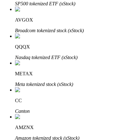
SP500 tokenized ETF (xStock)
Blocages BTR
AVGOX
Des investissements exclusifs pour les détenteurs de BTR
Broadcom tokenized stock (xStock)
QQQX
Nasdaq tokenized ETF (xStock)
METAX
Meta tokenized stock (xStock)
Prêts
CC
Service d'emprunt adossé à des cryptomonnaies
Canton
AMZNX
Amazon tokenized stock (xStock)