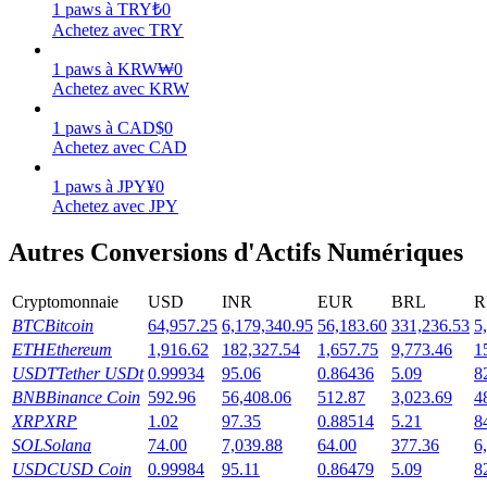
1
paws
à
TRY
₺
0
Achetez avec TRY
Gagner
1
paws
à
KRW
₩
0
Achetez avec KRW
1
paws
à
CAD
$
0
Achetez avec CAD
1
paws
à
JPY
¥
0
Achetez avec JPY
Autres Conversions d'Actifs Numériques
Cochon de puissance
Cryptomonnaie
USD
INR
EUR
BRL
R
Gagnez quotidiennement des récompenses compétitives
BTC
Bitcoin
64,957.25
6,179,340.95
56,183.60
331,236.53
5
ETH
Ethereum
1,916.62
182,327.54
1,657.75
9,773.46
1
USDT
Tether USDt
0.99934
95.06
0.86436
5.09
8
BNB
Binance Coin
592.96
56,408.06
512.87
3,023.69
4
XRP
XRP
1.02
97.35
0.88514
5.21
8
SOL
Solana
74.00
7,039.88
64.00
377.36
6
USDC
USD Coin
0.99984
95.11
0.86479
5.09
8