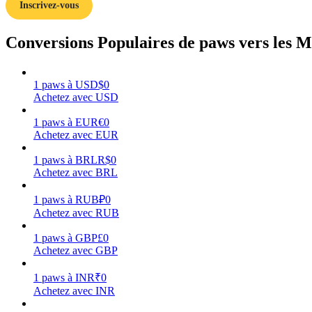
Inscrivez-vous
Guide
Conversions Populaires de paws vers les M
Guide de démarrage des contrats à terme
1
paws
à
USD
$
0
Achetez avec USD
1
paws
à
EUR
€
0
Achetez avec EUR
1
paws
à
BRL
R$
0
Achetez avec BRL
Stratégies de trading
1
paws
à
RUB
₽
0
Achetez avec RUB
Apprenez à rester rentable
1
paws
à
GBP
£
0
Achetez avec GBP
1
paws
à
INR
₹
0
Achetez avec INR