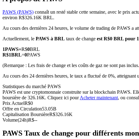
PAWS (PAWS)
connaît un resté stable cette semaine, avec le prix act
environ R$326.16K BRL.
Au cours des dernières 24 heures, le volume de trading de PAWS a a
Futures COIN-M
Actuellement, le
PAWS à BRL
taux de change
est R$0 BRL pour 
Contrats à terme sur crypto-monnaie
1
PAWS
=
R$
0
BRL
R$
1
BRL
=
0
PAWS
TradFi
(Remarque : Les frais de change et les coûts de gaz ne sont pas inclus.
Produits dérivés sur actions, forex, métaux précieux et matières
Au cours des 24 dernières heures, le taux a fluctué de 0%, atteig
Statistiques du marché PAWS
PAWS est une cryptomonnaie construite sur la blockchain PAWS. Elle a
boursière de 326.16K. Cliquez ici pour
Acheter maintenant
, ou consu
Prix Actuel
R$
0
Offre en Circulation
53.05B
Capitalisation Boursière
R$
326.16K
Volume(24h)
R$
--
PAWS Taux de change pour différents mon
Futures USDC