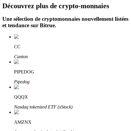
Découvrez plus de crypto-monnaies
Une sélection de cryptomonnaies nouvellement listées
et tendance sur
Bitrue
.
CC
Investissement automobile
Canton
Obtenez des bénéfices à long terme et des intérêts flexibles
PIPEDOG
Pipedog
QQQX
Nasdaq tokenized ETF (xStock)
Apprenez le Staking
AMZNX
Découvrez comment gagner un revenu passif