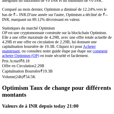
atteignant un maximum de ₹0 INR et un minimum de ₹0 INR.
Futures USDC
Comparé au mois dernier, Optimism a diminué de 12.24%.vers le
Futures utilisant l'USDC comme garantie
bas de ₹-- INR.
D'une année sur l'autre, Optimism a décliné de ₹--
INR, marquant un 89.12% décroissant en valeur.
Statistiques du marché Optimism
OP est une cryptomonnaie construite sur la blockchain Optimism.
Elle a une offre maximale de 4.29B, avec une offre totale actuelle de
4.29B et une offre en circulation de 2.29B, lui donnant une
capitalisation boursière de 19.3B. Cliquez ici pour
Acheter
maintenant
, ou consultez notre guide étape par étape sur
comment
acheter Optimism (OP)
en toute sécurité et facilement.
Prix Actuel
₹
8.18
Offre en Circulation
2.29B
Copie de Trading
Capitalisation Boursière
₹
19.3B
Rejoignez les meilleurs traders
Volume(24h)
₹
54.5K
Optimism Taux de change pour différents
montants
Valeurs de à INR depuis today 21:00