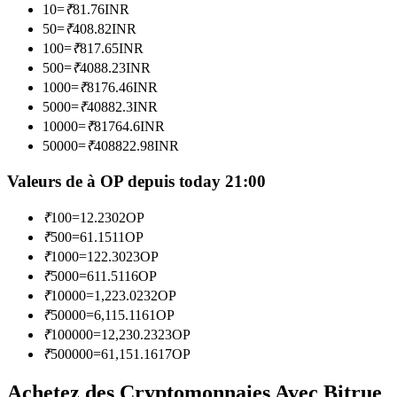
10
=
₹
81.76
INR
50
=
₹
408.82
INR
Devenez un trader de copie
100
=
₹
817.65
INR
500
=
₹
4088.23
INR
Profitez du partage des bénéfices et des commissions de copy
1000
=
₹
8176.46
INR
trading
5000
=
₹
40882.3
INR
10000
=
₹
81764.6
INR
50000
=
₹
408822.98
INR
Valeurs de à OP depuis today 21:00
₹
100
=
12.2302
OP
₹
500
=
61.1511
OP
₹
1000
=
122.3023
OP
Information
₹
5000
=
611.5116
OP
₹
10000
=
1,223.0232
OP
Analyse de mégadonnées, y compris des informations
₹
50000
=
6,115.1161
OP
commerciales, etc.
₹
100000
=
12,230.2323
OP
₹
500000
=
61,151.1617
OP
Achetez des Cryptomonnaies Avec Bitrue