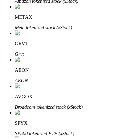
Amazon tokenized stock (xStock)
Bitrue
AI
METAX
Meta tokenized stock (xStock)
GRVT
Grvt
Partenaires Bitrue
AEON
AEON
AVGOX
Broadcom tokenized stock (xStock)
Affiliés Bitrue
SPYX
Jusqu'à 65 % de commissions !
SP500 tokenized ETF (xStock)