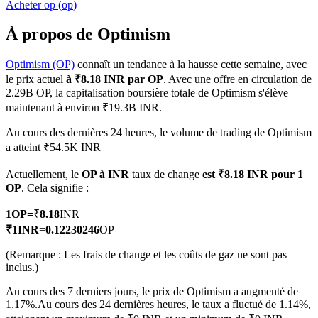
Acheter
op
(
op
)
À propos de Optimism
Optimism (OP)
connaît un tendance à la hausse cette semaine, avec
Futures COIN-M
le prix actuel
à ₹8.18 INR par OP
. Avec une offre en circulation de
2.29B OP, la capitalisation boursière totale de Optimism s'élève
Contrats à terme sur crypto-monnaie
maintenant à environ ₹19.3B INR.
Au cours des dernières 24 heures, le volume de trading de Optimism
a atteint ₹54.5K INR
TradFi
Actuellement, le
OP à INR
taux de change
est ₹8.18 INR pour 1
Produits dérivés sur actions, forex, métaux précieux et matières
OP
. Cela signifie :
premières
1
OP
=
₹
8.18
INR
₹
1
INR
=
0.12230246
OP
(Remarque : Les frais de change et les coûts de gaz ne sont pas
inclus.)
Au cours des 7 derniers jours, le prix de Optimism a augmenté de
1.17%.
Au cours des 24 dernières heures, le taux a fluctué de 1.14%,