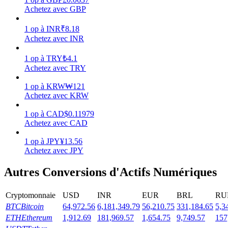
Achetez avec GBP
1
op
à
INR
₹
8.18
Achetez avec INR
Jalonnement
1
op
à
TRY
₺
4.1
Achetez avec TRY
Des rendements élevés et un accès instantané
1
op
à
KRW
₩
121
Achetez avec KRW
1
op
à
CAD
$
0.11979
Achetez avec CAD
1
op
à
JPY
¥
13.56
Achetez avec JPY
Autres Conversions d'Actifs Numériques
Launchpool
Staking flexible pour gagner des jetons populaires
Cryptomonnaie
USD
INR
EUR
BRL
RU
BTC
Bitcoin
64,972.56
6,181,349.79
56,210.75
331,184.65
5,3
ETH
Ethereum
1,912.69
181,969.57
1,654.75
9,749.57
157