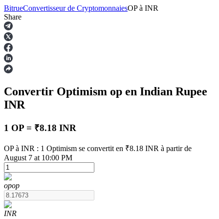
Bitrue
Convertisseur de Cryptomonnaies
OP
à
INR
Share
Contrats à terme
Convertir Optimism
op
en Indian Rupee
INR
1 OP = ₹8.18 INR
OP à INR : 1 Optimism se convertit en ₹8.18 INR à partir de
Futures USDT
August 7 at 10:00 PM
Futures utilisant l'USDT comme garantie
op
op
INR