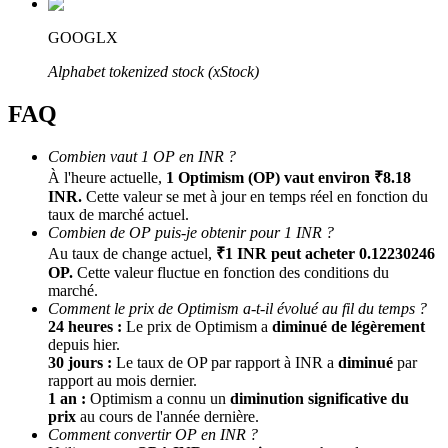
GOOGLX
Alphabet tokenized stock (xStock)
FAQ
Combien vaut 1 OP en INR ?
À l'heure actuelle,
1 Optimism (OP) vaut environ ₹8.18
Parrainage
INR.
Cette valeur se met à jour en temps réel en fonction du
taux de marché actuel.
Invitez un ami pour recevoir des récompenses en espèces
Combien de OP puis-je obtenir pour 1 INR ?
Au taux de change actuel,
₹1 INR peut acheter 0.12230246
BTC Welcome Rewards
OP.
Cette valeur fluctue en fonction des conditions du
marché.
Comment le prix de Optimism a-t-il évolué au fil du temps ?
24 heures :
Le prix de Optimism a
diminué de légèrement
depuis hier.
30 jours :
Le taux de OP par rapport à INR a
diminué
par
rapport au mois dernier.
1 an :
Optimism a connu un
diminution significative du
prix
au cours de l'année dernière.
Comment convertir OP en INR ?