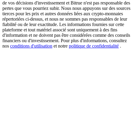
de vos décisions d'investissement et Bitrue n'est pas responsable des
pertes que vous pourriez subir. Nous nous appuyons sur des sources
tierces pour les prix et autres données liées aux crypto-monnaies
répertoriées ci-dessus, et nous ne sommes pas responsables de leur
USDT New User Exclusive 10% APR
fiabilité ou de leur exactitude. Les informations fournies sur cette
plateforme et tout matériel associé sont uniquement à des fins
USDT Flexible Staking | Daily Rewards
d'information et ne doivent pas être considérées comme des conseils
financiers ou d'investissement. Pour plus d'informations, consultez
nos
conditions d'utilisation
et notre
politique de confidentialité
.
BTC New User Exclusive: 6.5% APR
BTC Flexible Staking | Daily Rewards
Plus d'événements