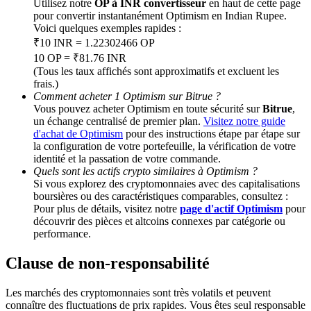
Utilisez notre
OP à INR convertisseur
en haut de cette page
pour convertir instantanément Optimism en Indian Rupee.
Voici quelques exemples rapides :
BTC Welcome Rewards
₹10 INR = 1.22302466 OP
Deposit & Trade BTC to Share 25000 USDT prize pool!
10 OP = ₹81.76 INR
(Tous les taux affichés sont approximatifs et excluent les
frais.)
Comment acheter 1 Optimism sur Bitrue ?
Vous pouvez acheter Optimism en toute sécurité sur
Bitrue
,
Deposit CASHCAT & Win
un échange centralisé de premier plan.
Visitez notre guide
d'achat de Optimism
pour des instructions étape par étape sur
Share 500000 CASHCAT prize pool
la configuration de votre portefeuille, la vérification de votre
identité et la passation de votre commande.
Quels sont les actifs crypto similaires à Optimism ?
Si vous explorez des cryptomonnaies avec des capitalisations
boursières ou des caractéristiques comparables, consultez :
Exclusive for BitMart Users
Pour plus de détails, visitez notre
page d'actif Optimism
pour
découvrir des pièces et altcoins connexes par catégorie ou
Register & Trade to Win 500,000 USDT
performance.
Clause de non-responsabilité
Precious Metals Trading Carnival
Les marchés des cryptomonnaies sont très volatils et peuvent
connaître des fluctuations de prix rapides. Vous êtes seul responsable
Trade Gold & Silver · 33,333 USDT Bonus