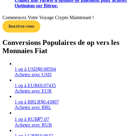
Utilisez une variété d'options de paiement pour acheter
Optimism sur Bitrue.
Commencez Votre Voyage Crypto Maintenant !
Inscrivez-vous
Gagner
Conversions Populaires de op vers les
Monnaies Fiat
1
op
à
USD
$
0.08594
Achetez avec USD
1
op
à
EUR
€
0.07435
Achetez avec EUR
Cochon de puissance
1
op
à
BRL
R$
0.43807
Gagnez quotidiennement des récompenses compétitives
Achetez avec BRL
1
op
à
RUB
₽
7.07
Achetez avec RUB
1
op
à
GBP
£
0.0637