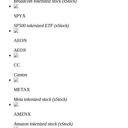
Broadcom tokenized stock (xStock)
Bitrue
AI
SPYX
SP500 tokenized ETF (xStock)
AEON
AEON
Partenaires Bitrue
CC
Canton
METAX
Meta tokenized stock (xStock)
Affiliés Bitrue
AMZNX
Jusqu'à 65 % de commissions !
Amazon tokenized stock (xStock)