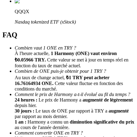
QQQX
Nasdaq tokenized ETF (xStock)
FAQ
Combien vaut 1 ONE en TRY ?
À l'heure actuelle,
1 Harmony (ONE) vaut environ
Parrainage
₺0.05966 TRY.
Cette valeur se met à jour en temps réel en
fonction du taux de marché actuel.
Invitez un ami pour recevoir des récompenses en espèces
Combien de ONE puis-je obtenir pour 1 TRY ?
Au taux de change actuel,
₺1 TRY peut acheter
Deposit CASHCAT & Win
16.76164934 ONE.
Cette valeur fluctue en fonction des
conditions du marché.
Comment le prix de Harmony a-t-il évolué au fil du temps ?
24 heures :
Le prix de Harmony a
augmenté de légèrement
depuis hier.
30 jours :
Le taux de ONE par rapport à TRY a
augmenté
par rapport au mois dernier.
1 an :
Harmony a connu un
diminution significative du prix
au cours de l'année dernière.
Comment convertir ONE en TRY ?