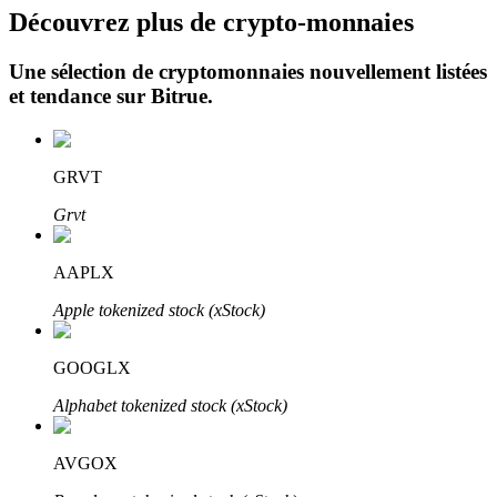
Découvrez plus de crypto-monnaies
Une sélection de cryptomonnaies nouvellement listées
et tendance sur
Bitrue
.
GRVT
Investissement automobile
Grvt
Obtenez des bénéfices à long terme et des intérêts flexibles
AAPLX
Apple tokenized stock (xStock)
GOOGLX
Alphabet tokenized stock (xStock)
Apprenez le Staking
AVGOX
Découvrez comment gagner un revenu passif