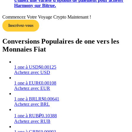
Utilisez une variété d'options de paiement pour acheter
Harmony sur Bitrue.
Commencez Votre Voyage Crypto Maintenant !
Inscrivez-vous
Gagner
Conversions Populaires de one vers les
Monnaies Fiat
1
one
à
USD
$
0.00125
Achetez avec USD
1
one
à
EUR
€
0.00108
Achetez avec EUR
Cochon de puissance
1
one
à
BRL
R$
0.00641
Gagnez quotidiennement des récompenses compétitives
Achetez avec BRL
1
one
à
RUB
₽
0.10388
Achetez avec RUB
1
one
à
GBP
£
0.00093