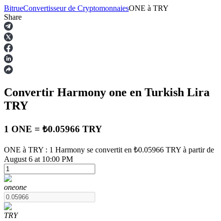
Bitrue
Convertisseur de Cryptomonnaies
ONE
à
TRY
Share
Contrats à terme
Convertir Harmony
one
en Turkish Lira
TRY
1 ONE = ₺0.05966 TRY
ONE à TRY : 1 Harmony se convertit en ₺0.05966 TRY à partir de
Futures USDT
August 6 at 10:00 PM
Futures utilisant l'USDT comme garantie
one
one
TRY