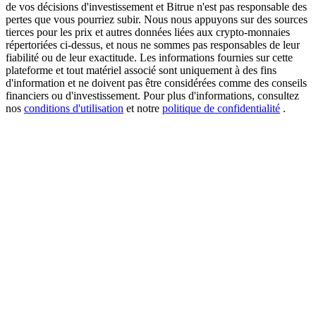
de vos décisions d'investissement et Bitrue n'est pas responsable des
pertes que vous pourriez subir. Nous nous appuyons sur des sources
tierces pour les prix et autres données liées aux crypto-monnaies
répertoriées ci-dessus, et nous ne sommes pas responsables de leur
New Listing Futures Fest
fiabilité ou de leur exactitude. Les informations fournies sur cette
plateforme et tout matériel associé sont uniquement à des fins
Trade New Futures, Win 200,000 USDT
d'information et ne doivent pas être considérées comme des conseils
financiers ou d'investissement. Pour plus d'informations, consultez
nos
conditions d'utilisation
et notre
politique de confidentialité
.
Crypto World Cup 2026: Grand Finale
77,777+3k Rewards
Plus d'événements