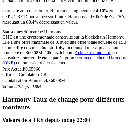
atteignant un maximum de ₺0 TRY et un minimum de ₺0 TRY.
Futures USDC
Comparé au mois dernier, Harmony a augmenté de 4.16%.en haut
Futures utilisant l'USDC comme garantie
de ₺-- TRY.
D'une année sur l'autre, Harmony a décliné de ₺-- TRY,
marquant un 88.4% décroissant en valeur.
Statistiques du marché Harmony
ONE est une cryptomonnaie construite sur la blockchain Harmony.
Elle a une offre maximale de 0, avec une offre totale actuelle de 15B
et une offre en circulation de 15B, lui donnant une capitalisation
boursière de 860.08M. Cliquez ici pour
Acheter maintenant
, ou
consultez notre guide étape par étape sur
comment acheter Harmony
(ONE)
en toute sécurité et facilement.
Prix Actuel
₺
0.05966
Offre en Circulation
15B
Copie de Trading
Capitalisation Boursière
₺
860.08M
Rejoignez les meilleurs traders
Volume(24h)
₺
1.56M
Harmony Taux de change pour différents
montants
Valeurs de à TRY depuis today 22:00