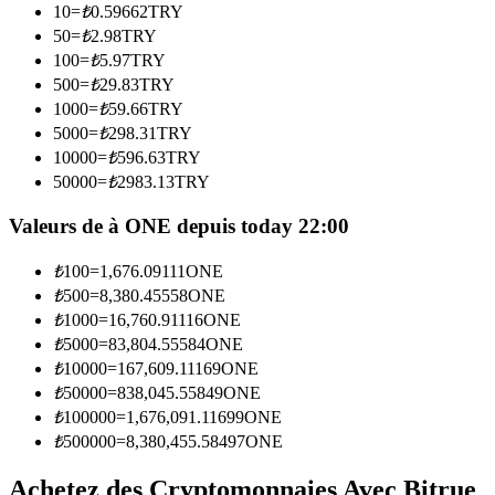
10
=
₺
0.59662
TRY
50
=
₺
2.98
TRY
Devenez un trader de copie
100
=
₺
5.97
TRY
500
=
₺
29.83
TRY
Profitez du partage des bénéfices et des commissions de copy
1000
=
₺
59.66
TRY
trading
5000
=
₺
298.31
TRY
10000
=
₺
596.63
TRY
50000
=
₺
2983.13
TRY
Valeurs de à ONE depuis today 22:00
₺
100
=
1,676.09111
ONE
₺
500
=
8,380.45558
ONE
₺
1000
=
16,760.91116
ONE
Information
₺
5000
=
83,804.55584
ONE
₺
10000
=
167,609.11169
ONE
Analyse de mégadonnées, y compris des informations
₺
50000
=
838,045.55849
ONE
commerciales, etc.
₺
100000
=
1,676,091.11699
ONE
₺
500000
=
8,380,455.58497
ONE
Achetez des Cryptomonnaies Avec Bitrue