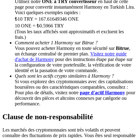
Utilisez notre
ONE à TRY convertisseur
en haut de cette
page pour convertir instantanément Harmony en Turkish Lira.
Voici quelques exemples rapides :
Deposit CASHCAT & Win
₺10 TRY = 167.61649346 ONE
Share 500000 CASHCAT prize pool
10 ONE = ₺0.5966 TRY
(Tous les taux affichés sont approximatifs et excluent les
frais.)
Comment acheter 1 Harmony sur Bitrue ?
Vous pouvez acheter Harmony en toute sécurité sur
Bitrue
,
Exclusive for BitMart Users
un échange centralisé de premier plan.
Visitez notre guide
d'achat de Harmony
pour des instructions étape par étape sur
Register & Trade to Win 500,000 USDT
la configuration de votre portefeuille, la vérification de votre
identité et la passation de votre commande.
Quels sont les actifs crypto similaires à Harmony ?
Si vous explorez des cryptomonnaies avec des capitalisations
boursières ou des caractéristiques comparables, consultez :
Precious Metals Trading Carnival
Pour plus de détails, visitez notre
page d'actif Harmony
pour
découvrir des pièces et altcoins connexes par catégorie ou
Trade Gold & Silver · 33,333 USDT Bonus
performance.
Clause de non-responsabilité
USDT New User Exclusive 10% APR
Les marchés des cryptomonnaies sont très volatils et peuvent
connaître des fluctuations de prix rapides. Vous êtes seul responsable
USDT Flexible Staking | Daily Rewards