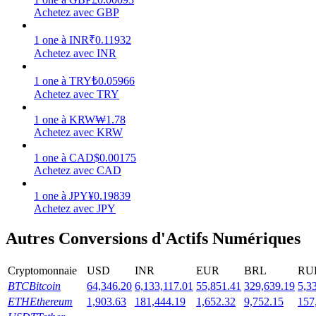
Achetez avec GBP
1
one
à
INR
₹
0.11932
Achetez avec INR
Jalonnement
1
one
à
TRY
₺
0.05966
Achetez avec TRY
Des rendements élevés et un accès instantané
1
one
à
KRW
₩
1.78
Achetez avec KRW
1
one
à
CAD
$
0.00175
Achetez avec CAD
1
one
à
JPY
¥
0.19839
Achetez avec JPY
Autres Conversions d'Actifs Numériques
Launchpool
Staking flexible pour gagner des jetons populaires
Cryptomonnaie
USD
INR
EUR
BRL
RU
BTC
Bitcoin
64,346.20
6,133,117.01
55,851.41
329,639.19
5,3
ETH
Ethereum
1,903.63
181,444.19
1,652.32
9,752.15
157