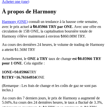
Acheter
one
(
one
)
À propos de Harmony
Harmony (ONE)
connaît un tendance à la hausse cette semaine,
Futures COIN-M
avec le prix actuel
à ₺0.05966 TRY par ONE
. Avec une offre en
circulation de 15B ONE, la capitalisation boursière totale de
Contrats à terme sur crypto-monnaie
Harmony s'élève maintenant à environ ₺860.08M TRY.
Au cours des dernières 24 heures, le volume de trading de Harmony
a atteint ₺1.56M TRY
TradFi
Actuellement, le
ONE à TRY
taux de change
est ₺0.05966 TRY
Produits dérivés sur actions, forex, métaux précieux et matières
pour 1 ONE
. Cela signifie :
premières
1
ONE
=
₺
0.05966
TRY
₺
1
TRY
=
16.76164934
ONE
(Remarque : Les frais de change et les coûts de gaz ne sont pas
inclus.)
Au cours des 7 derniers jours, le prix de Harmony a augmenté de
5.04%.
Au cours des 24 dernières heures, le taux a fluctué de 3.3%,