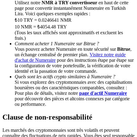
Utilisez notre
NMR à TRY convertisseur
en haut de cette
page pour convertir instantanément Numeraire en Turkish
Lira. Voici quelques exemples rapides :
BTC Welcome Rewards
₺10 TRY = 0.0246641 NMR
Deposit & Trade BTC to Share 25000 USDT prize pool!
10 NMR = ₺4054.48 TRY
(Tous les taux affichés sont approximatifs et excluent les
frais.)
Comment acheter 1 Numeraire sur Bitrue ?
Vous pouvez acheter Numeraire en toute sécurité sur
Bitrue
,
Deposit CASHCAT & Win
un échange centralisé de premier plan.
Visitez notre guide
d'achat de Numeraire
pour des instructions étape par étape sur
Share 500000 CASHCAT prize pool
la configuration de votre portefeuille, la vérification de votre
identité et la passation de votre commande.
Quels sont les actifs crypto similaires à Numeraire ?
Si vous explorez des cryptomonnaies avec des capitalisations
Exclusive for BitMart Users
boursières ou des caractéristiques comparables, consultez :
Pour plus de détails, visitez notre
page d'actif Numeraire
Register & Trade to Win 500,000 USDT
pour découvrir des pièces et altcoins connexes par catégorie
ou performance.
Clause de non-responsabilité
Precious Metals Trading Carnival
Les marchés des cryptomonnaies sont très volatils et peuvent
Trade Gold & Silver · 33,333 USDT Bonus
connaître des fluctuations de prix rapides. Vous êtes seul responsable