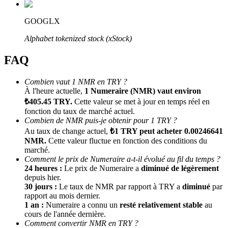
GOOGLX
Alphabet tokenized stock (xStock)
FAQ
Combien vaut 1 NMR en TRY ?
À l'heure actuelle,
1 Numeraire (NMR) vaut environ
Parrainage
₺405.45 TRY.
Cette valeur se met à jour en temps réel en
fonction du taux de marché actuel.
Invitez un ami pour recevoir des récompenses en espèces
Combien de NMR puis-je obtenir pour 1 TRY ?
BTC Welcome Rewards
Au taux de change actuel,
₺1 TRY peut acheter 0.00246641
NMR.
Cette valeur fluctue en fonction des conditions du
marché.
Comment le prix de Numeraire a-t-il évolué au fil du temps ?
24 heures :
Le prix de Numeraire a
diminué de légèrement
depuis hier.
30 jours :
Le taux de NMR par rapport à TRY a
diminué
par
rapport au mois dernier.
1 an :
Numeraire a connu un
resté relativement stable
au
cours de l'année dernière.
Comment convertir NMR en TRY ?