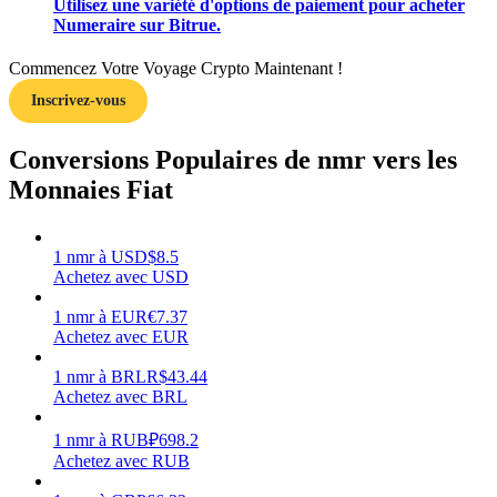
Utilisez une variété d'options de paiement pour acheter
Numeraire sur Bitrue.
Commencez Votre Voyage Crypto Maintenant !
Inscrivez-vous
Gagner
Conversions Populaires de nmr vers les
Monnaies Fiat
1
nmr
à
USD
$
8.5
Achetez avec USD
1
nmr
à
EUR
€
7.37
Achetez avec EUR
Cochon de puissance
1
nmr
à
BRL
R$
43.44
Gagnez quotidiennement des récompenses compétitives
Achetez avec BRL
1
nmr
à
RUB
₽
698.2
Achetez avec RUB