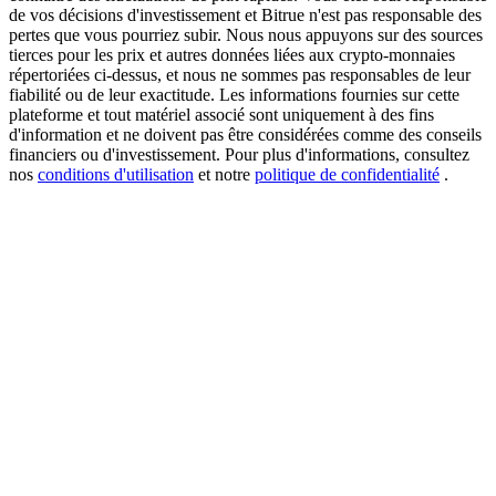
de vos décisions d'investissement et Bitrue n'est pas responsable des
pertes que vous pourriez subir. Nous nous appuyons sur des sources
tierces pour les prix et autres données liées aux crypto-monnaies
répertoriées ci-dessus, et nous ne sommes pas responsables de leur
USDT New User Exclusive 10% APR
fiabilité ou de leur exactitude. Les informations fournies sur cette
plateforme et tout matériel associé sont uniquement à des fins
USDT Flexible Staking | Daily Rewards
d'information et ne doivent pas être considérées comme des conseils
financiers ou d'investissement. Pour plus d'informations, consultez
nos
conditions d'utilisation
et notre
politique de confidentialité
.
BTC New User Exclusive: 6.5% APR
BTC Flexible Staking | Daily Rewards
Plus d'événements