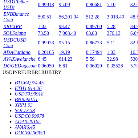
USDT
Tether
0.99918
95.09
0.86681
5.10
82.
USDt
BNB
Binance
590.51
56,201.94
512.28
3,018.49
48,
Coin
XRP
XRP
1.03
98.47
0.89760
5.28
84.
SOL
Solana
73.58
7,003.40
63.83
376.13
6,0
USDC
USD
Blocages BTR
0.99978
95.15
0.86733
5.11
82.
Coin
ADA
Cardano
0.20165
19.19
0.17494
1.03
16.
Des investissements exclusifs pour les détenteurs de BTR
AVAX
Avalanche
6.45
614.23
5.59
32.98
530
DOGE
Dogecoin
0.06950
6.61
0.06029
0.35526
5.7
USD
INR
EUR
BRL
RUB
TRY
BTC
64,974.45
ETH
1,914.26
USDT
0.99918
BNB
590.51
XRP
1.03
SOL
73.58
Prêts
USDC
0.99978
ADA
0.20165
Service d'emprunt adossé à des cryptomonnaies
AVAX
6.45
DOGE
0.06950