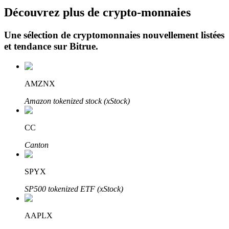
Découvrez plus de crypto-monnaies
Une sélection de cryptomonnaies nouvellement listées
et tendance sur
Bitrue
.
Investissement automobile
AMZNX
Obtenez des bénéfices à long terme et des intérêts flexibles
Amazon tokenized stock (xStock)
CC
Canton
SPYX
SP500 tokenized ETF (xStock)
Apprenez le Staking
AAPLX
Découvrez comment gagner un revenu passif