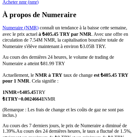
Acheter
nmr
(
nmr
)
À propos de Numeraire
Numeraire (NMR)
connaît un tendance à la baisse cette semaine,
Futures COIN-M
avec le prix actuel
à ₺405.45 TRY par NMR
. Avec une offre en
circulation de 7.54M NMR, la capitalisation boursière totale de
Contrats à terme sur crypto-monnaie
Numeraire s'élève maintenant à environ ₺3.05B TRY.
Au cours des dernières 24 heures, le volume de trading de
Numeraire a atteint ₺81.99 TRY
TradFi
Actuellement, le
NMR à TRY
taux de change
est ₺405.45 TRY
Produits dérivés sur actions, forex, métaux précieux et matières
pour 1 NMR
. Cela signifie :
premières
1
NMR
=
₺
405.45
TRY
₺
1
TRY
=
0.00246641
NMR
(Remarque : Les frais de change et les coûts de gaz ne sont pas
inclus.)
Au cours des 7 derniers jours, le prix de Numeraire a diminué de
1.39%.
Au cours des 24 dernières heures, le taux a fluctué de 1.5%,