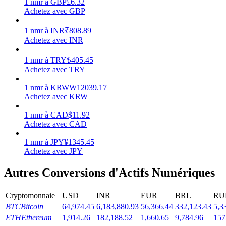
1
nmr
à
GBP
£
6.32
Achetez avec GBP
1
nmr
à
INR
₹
808.89
Achetez avec INR
Jalonnement
1
nmr
à
TRY
₺
405.45
Achetez avec TRY
Des rendements élevés et un accès instantané
1
nmr
à
KRW
₩
12039.17
Achetez avec KRW
1
nmr
à
CAD
$
11.92
Achetez avec CAD
1
nmr
à
JPY
¥
1345.45
Achetez avec JPY
Autres Conversions d'Actifs Numériques
Launchpool
Staking flexible pour gagner des jetons populaires
Cryptomonnaie
USD
INR
EUR
BRL
RU
BTC
Bitcoin
64,974.45
6,183,880.93
56,366.44
332,123.43
5,3
ETH
Ethereum
1,914.26
182,188.52
1,660.65
9,784.96
157