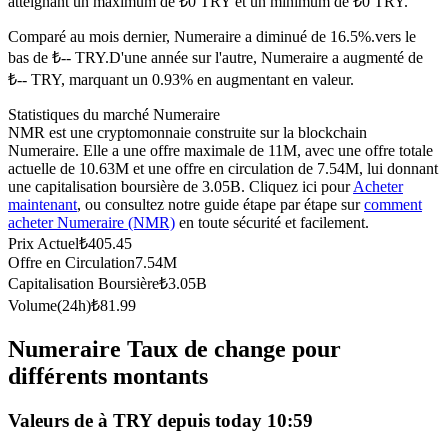
atteignant un maximum de ₺0 TRY et un minimum de ₺0 TRY.
Futures USDC
Comparé au mois dernier, Numeraire a diminué de 16.5%.vers le
Futures utilisant l'USDC comme garantie
bas de ₺-- TRY.
D'une année sur l'autre, Numeraire a augmenté de
₺-- TRY, marquant un 0.93% en augmentant en valeur.
Statistiques du marché Numeraire
NMR est une cryptomonnaie construite sur la blockchain
Numeraire. Elle a une offre maximale de 11M, avec une offre totale
actuelle de 10.63M et une offre en circulation de 7.54M, lui donnant
une capitalisation boursière de 3.05B. Cliquez ici pour
Acheter
maintenant
, ou consultez notre guide étape par étape sur
comment
acheter Numeraire (NMR)
en toute sécurité et facilement.
Prix Actuel
₺
405.45
Copie de Trading
Offre en Circulation
7.54M
Capitalisation Boursière
₺
3.05B
Rejoignez les meilleurs traders
Volume(24h)
₺
81.99
Numeraire Taux de change pour
différents montants
Valeurs de à TRY depuis today 10:59