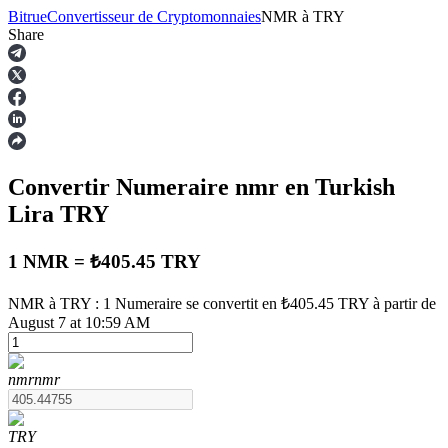
Bitrue
Convertisseur de Cryptomonnaies
NMR
à
TRY
Share
Contrats à terme
Convertir Numeraire
nmr
en Turkish
Lira
TRY
1 NMR = ₺405.45 TRY
NMR à TRY : 1 Numeraire se convertit en ₺405.45 TRY à partir de
Futures USDT
August 7 at 10:59 AM
Futures utilisant l'USDT comme garantie
nmr
nmr
TRY