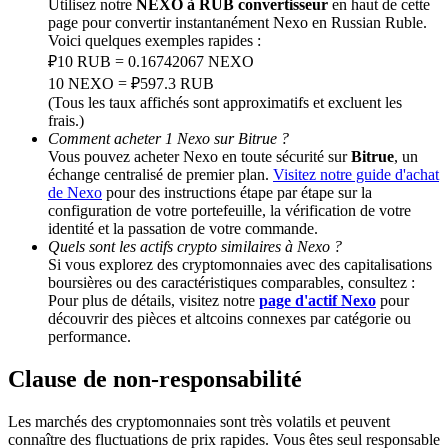
Utilisez notre
NEXO à RUB convertisseur
en haut de cette
page pour convertir instantanément Nexo en Russian Ruble.
Voici quelques exemples rapides :
BTC Welcome Rewards
₽10 RUB = 0.16742067 NEXO
Deposit & Trade BTC to Share 25000 USDT prize pool!
10 NEXO = ₽597.3 RUB
(Tous les taux affichés sont approximatifs et excluent les
frais.)
Comment acheter 1 Nexo sur Bitrue ?
Vous pouvez acheter Nexo en toute sécurité sur
Bitrue
, un
Deposit CASHCAT & Win
échange centralisé de premier plan.
Visitez notre guide d'achat
de Nexo
pour des instructions étape par étape sur la
Share 500000 CASHCAT prize pool
configuration de votre portefeuille, la vérification de votre
identité et la passation de votre commande.
Quels sont les actifs crypto similaires à Nexo ?
Si vous explorez des cryptomonnaies avec des capitalisations
boursières ou des caractéristiques comparables, consultez :
Exclusive for BitMart Users
Pour plus de détails, visitez notre
page d'actif Nexo
pour
découvrir des pièces et altcoins connexes par catégorie ou
Register & Trade to Win 500,000 USDT
performance.
Clause de non-responsabilité
Precious Metals Trading Carnival
Les marchés des cryptomonnaies sont très volatils et peuvent
connaître des fluctuations de prix rapides. Vous êtes seul responsable
Trade Gold & Silver · 33,333 USDT Bonus