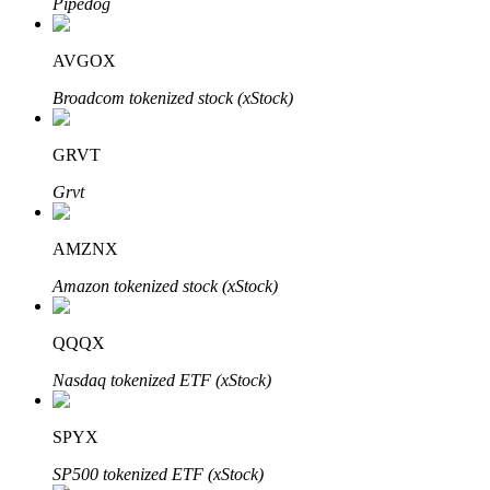
Pipedog
Bitrue
AI
AVGOX
Broadcom tokenized stock (xStock)
GRVT
Grvt
Partenaires Bitrue
AMZNX
Amazon tokenized stock (xStock)
QQQX
Nasdaq tokenized ETF (xStock)
Affiliés Bitrue
SPYX
Jusqu'à 65 % de commissions !
SP500 tokenized ETF (xStock)