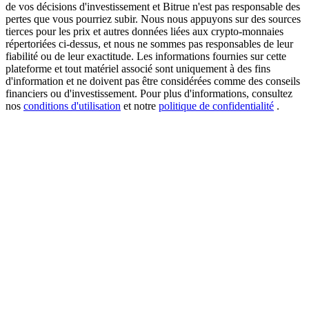
de vos décisions d'investissement et Bitrue n'est pas responsable des
pertes que vous pourriez subir. Nous nous appuyons sur des sources
tierces pour les prix et autres données liées aux crypto-monnaies
répertoriées ci-dessus, et nous ne sommes pas responsables de leur
USDT New User Exclusive 10% APR
fiabilité ou de leur exactitude. Les informations fournies sur cette
plateforme et tout matériel associé sont uniquement à des fins
USDT Flexible Staking | Daily Rewards
d'information et ne doivent pas être considérées comme des conseils
financiers ou d'investissement. Pour plus d'informations, consultez
nos
conditions d'utilisation
et notre
politique de confidentialité
.
BTC New User Exclusive: 6.5% APR
BTC Flexible Staking | Daily Rewards
Plus d'événements