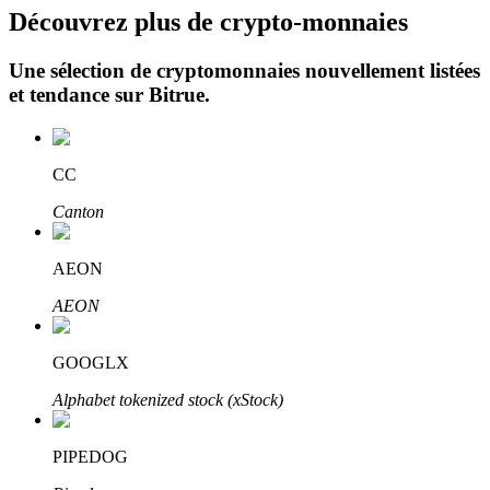
Découvrez plus de crypto-monnaies
Une sélection de cryptomonnaies nouvellement listées
et tendance sur
Bitrue
.
CC
Investissement automobile
Canton
Obtenez des bénéfices à long terme et des intérêts flexibles
AEON
AEON
GOOGLX
Alphabet tokenized stock (xStock)
Apprenez le Staking
PIPEDOG
Découvrez comment gagner un revenu passif