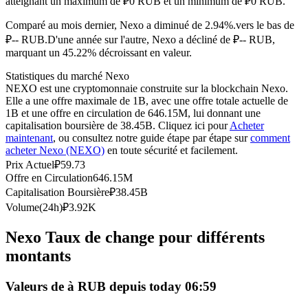
atteignant un maximum de ₽0 RUB et un minimum de ₽0 RUB.
Futures USDC
Comparé au mois dernier, Nexo a diminué de 2.94%.vers le bas de
Futures utilisant l'USDC comme garantie
₽-- RUB.
D'une année sur l'autre, Nexo a décliné de ₽-- RUB,
marquant un 45.22% décroissant en valeur.
Statistiques du marché Nexo
NEXO est une cryptomonnaie construite sur la blockchain Nexo.
Elle a une offre maximale de 1B, avec une offre totale actuelle de
1B et une offre en circulation de 646.15M, lui donnant une
capitalisation boursière de 38.45B. Cliquez ici pour
Acheter
maintenant
, ou consultez notre guide étape par étape sur
comment
acheter Nexo (NEXO)
en toute sécurité et facilement.
Prix Actuel
₽
59.73
Offre en Circulation
646.15M
Copie de Trading
Capitalisation Boursière
₽
38.45B
Rejoignez les meilleurs traders
Volume(24h)
₽
3.92K
Nexo Taux de change pour différents
montants
Valeurs de à RUB depuis today 06:59