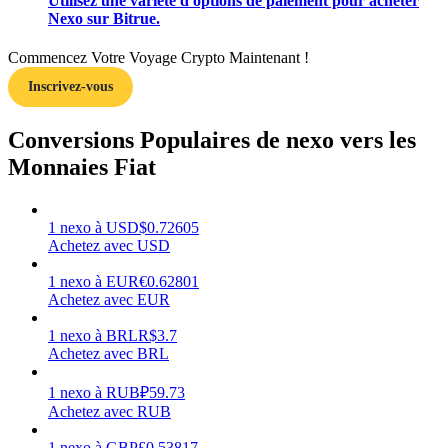
Utilisez une variété d'options de paiement pour acheter
Nexo sur Bitrue.
Commencez Votre Voyage Crypto Maintenant !
Inscrivez-vous
Gagner
Conversions Populaires de nexo vers les
Monnaies Fiat
1
nexo
à
USD
$
0.72605
Achetez avec USD
1
nexo
à
EUR
€
0.62801
Achetez avec EUR
Cochon de puissance
1
nexo
à
BRL
R$
3.7
Gagnez quotidiennement des récompenses compétitives
Achetez avec BRL
1
nexo
à
RUB
₽
59.73
Achetez avec RUB
1
nexo
à
GBP
£
0.53817