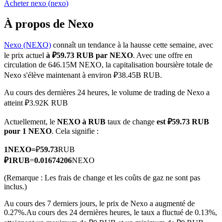
Acheter
nexo
(
nexo
)
À propos de Nexo
Nexo (NEXO)
connaît un tendance à la hausse cette semaine, avec
Futures COIN-M
le prix actuel
à ₽59.73 RUB par NEXO
. Avec une offre en
circulation de 646.15M NEXO, la capitalisation boursière totale de
Contrats à terme sur crypto-monnaie
Nexo s'élève maintenant à environ ₽38.45B RUB.
Au cours des dernières 24 heures, le volume de trading de Nexo a
atteint ₽3.92K RUB
TradFi
Actuellement, le
NEXO à RUB
taux de change
est ₽59.73 RUB
Produits dérivés sur actions, forex, métaux précieux et matières
pour 1 NEXO
. Cela signifie :
premières
1
NEXO
=
₽
59.73
RUB
₽
1
RUB
=
0.01674206
NEXO
(Remarque : Les frais de change et les coûts de gaz ne sont pas
inclus.)
Au cours des 7 derniers jours, le prix de Nexo a augmenté de
0.27%.
Au cours des 24 dernières heures, le taux a fluctué de 0.13%,