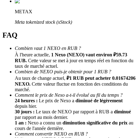
METAX
Meta tokenized stock (xStock)
FAQ
Combien vaut 1 NEXO en RUB ?
À l'heure actuelle,
1 Nexo (NEXO) vaut environ ₽59.73
Parrainage
RUB.
Cette valeur se met à jour en temps réel en fonction du
taux de marché actuel.
Invitez un ami pour recevoir des récompenses en espèces
Combien de NEXO puis-je obtenir pour 1 RUB ?
Au taux de change actuel,
₽1 RUB peut acheter 0.01674206
BTC Welcome Rewards
NEXO.
Cette valeur fluctue en fonction des conditions du
marché.
Comment le prix de Nexo a-t-il évolué au fil du temps ?
24 heures :
Le prix de Nexo a
diminué de légèrement
depuis hier.
30 jours :
Le taux de NEXO par rapport à RUB a
diminué
par rapport au mois dernier.
1 an :
Nexo a connu un
diminution significative du prix
au
cours de l'année dernière.
Comment convertir NEXO en RUB ?