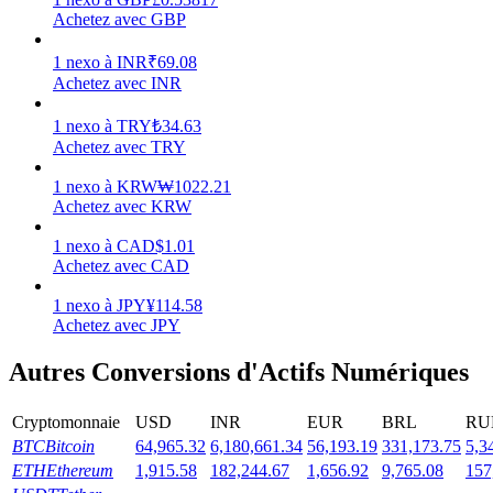
Achetez avec GBP
1
nexo
à
INR
₹
69.08
Achetez avec INR
Jalonnement
1
nexo
à
TRY
₺
34.63
Achetez avec TRY
Des rendements élevés et un accès instantané
1
nexo
à
KRW
₩
1022.21
Achetez avec KRW
1
nexo
à
CAD
$
1.01
Achetez avec CAD
1
nexo
à
JPY
¥
114.58
Achetez avec JPY
Autres Conversions d'Actifs Numériques
Launchpool
Staking flexible pour gagner des jetons populaires
Cryptomonnaie
USD
INR
EUR
BRL
RU
BTC
Bitcoin
64,965.32
6,180,661.34
56,193.19
331,173.75
5,3
ETH
Ethereum
1,915.58
182,244.67
1,656.92
9,765.08
157