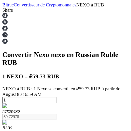
Bitrue
Convertisseur de Cryptomonnaies
NEXO
à
RUB
Share
Contrats à terme
Convertir Nexo
nexo
en Russian Ruble
RUB
1 NEXO = ₽59.73 RUB
NEXO à RUB : 1 Nexo se convertit en ₽59.73 RUB à partir de
Futures USDT
August 8 at 6:59 AM
Futures utilisant l'USDT comme garantie
nexo
nexo
RUB