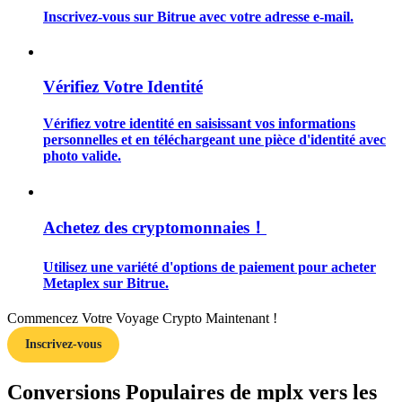
Inscrivez-vous sur Bitrue avec votre adresse e-mail.
Vérifiez Votre Identité
Guide
Vérifiez votre identité en saisissant vos informations
Guide de démarrage des contrats à terme
personnelles et en téléchargeant une pièce d'identité avec
photo valide.
Achetez des cryptomonnaies！
Utilisez une variété d'options de paiement pour acheter
Metaplex sur Bitrue.
Stratégies de trading
Commencez Votre Voyage Crypto Maintenant !
Inscrivez-vous
Apprenez à rester rentable
Conversions Populaires de mplx vers les