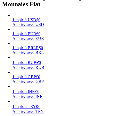
Monnaies Fiat
1
mplx
à
USD
$
0
Achetez avec USD
Gagner
1
mplx
à
EUR
€
0
Achetez avec EUR
1
mplx
à
BRL
R$
0
Achetez avec BRL
1
mplx
à
RUB
₽
0
Achetez avec RUB
1
mplx
à
GBP
£
0
Achetez avec GBP
Cochon de puissance
Gagnez quotidiennement des récompenses compétitives
1
mplx
à
INR
₹
0
Achetez avec INR
1
mplx
à
TRY
₺
0
Achetez avec TRY