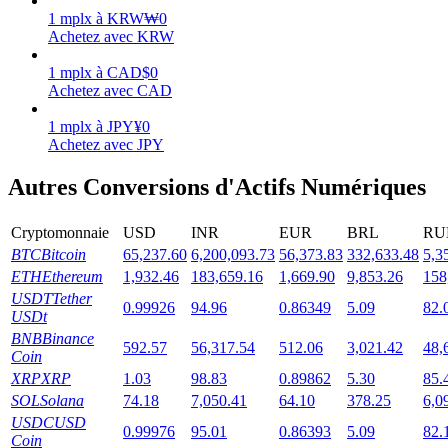
1
mplx
à
KRW
₩
0
Achetez avec KRW
1
mplx
à
CAD
$
0
Achetez avec CAD
Jalonnement
1
mplx
à
JPY
¥
0
Des rendements élevés et un accès instantané
Achetez avec JPY
Autres Conversions d'Actifs Numériques
Cryptomonnaie
USD
INR
EUR
BRL
RU
BTC
Bitcoin
65,237.60
6,200,093.73
56,373.83
332,633.48
5,3
ETH
Ethereum
1,932.46
183,659.16
1,669.90
9,853.26
158
USDT
Tether
0.99926
94.96
0.86349
5.09
82.
USDt
BNB
Binance
Launchpool
592.57
56,317.54
512.06
3,021.42
48,
Coin
XRP
XRP
1.03
98.83
0.89862
5.30
85.
Staking flexible pour gagner des jetons populaires
SOL
Solana
74.18
7,050.41
64.10
378.25
6,0
USDC
USD
0.99976
95.01
0.86393
5.09
82.
Coin