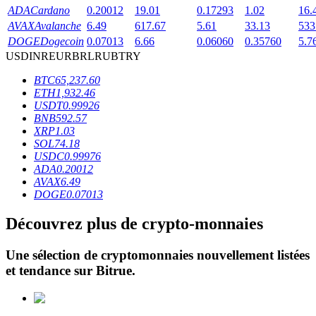
ADA
Cardano
0.20012
19.01
0.17293
1.02
16.
AVAX
Avalanche
6.49
617.67
5.61
33.13
533
DOGE
Dogecoin
0.07013
6.66
0.06060
0.35760
5.7
USD
INR
EUR
BRL
RUB
TRY
BTC
65,237.60
ETH
1,932.46
Blocages BTR
USDT
0.99926
BNB
592.57
Des investissements exclusifs pour les détenteurs de BTR
XRP
1.03
SOL
74.18
USDC
0.99976
ADA
0.20012
AVAX
6.49
DOGE
0.07013
Découvrez plus de crypto-monnaies
Une sélection de cryptomonnaies nouvellement listées
Prêts
et tendance sur
Bitrue
.
Service d'emprunt adossé à des cryptomonnaies