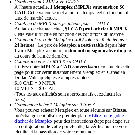
Combien vaut 1 MPLX en CAD ?
À l'heure actuelle,
1 Metaplex (MPLX) vaut environ $0
CAD.
Cette valeur se met à jour en temps réel en fonction du
taux de marché actuel.
Combien de MPLX puis-je obtenir pour 1 CAD ?
Au taux de change actuel,
$1 CAD peut acheter 0 MPLX.
Cette valeur fluctue en fonction des conditions du marché.
Comment le prix de Metaplex a-t-il évolué au fil du temps ?
24 heures :
Le prix de Metaplex a
resté stable
depuis hier.
1 an :
Metaplex a connu un
diminution significative du prix
au cours de l'année dernière.
Parrainage
Comment convertir MPLX en CAD ?
Invitez un ami pour recevoir des récompenses en espèces
Utilisez notre
MPLX à CAD convertisseur
en haut de cette
page pour convertir instantanément Metaplex en Canadian
BTC Welcome Rewards
Dollar. Voici quelques exemples rapides :
$10 CAD = 0 MPLX
10 MPLX = $0 CAD
(Tous les taux affichés sont approximatifs et excluent les
frais.)
Comment acheter 1 Metaplex sur Bitrue ?
Vous pouvez acheter Metaplex en toute sécurité sur
Bitrue
,
un échange centralisé de premier plan.
Visitez notre guide
d'achat de Metaplex
pour des instructions étape par étape sur
la configuration de votre portefeuille, la vérification de votre
identité et la passation de votre commande.