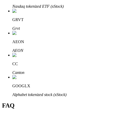
Bitrue
AI
Nasdaq tokenized ETF (xStock)
GRVT
Grvt
AEON
Partenaires Bitrue
AEON
CC
Canton
GOOGLX
Alphabet tokenized stock (xStock)
Affiliés Bitrue
FAQ
Jusqu'à 65 % de commissions !