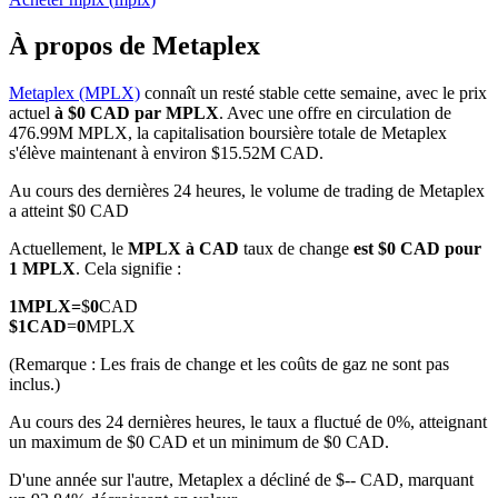
À propos de Metaplex
Metaplex (MPLX)
connaît un resté stable cette semaine, avec le prix
actuel
à $0 CAD par MPLX
. Avec une offre en circulation de
Futures COIN-M
476.99M MPLX, la capitalisation boursière totale de Metaplex
s'élève maintenant à environ $15.52M CAD.
Contrats à terme sur crypto-monnaie
Au cours des dernières 24 heures, le volume de trading de Metaplex
a atteint $0 CAD
TradFi
Actuellement, le
MPLX à CAD
taux de change
est $0 CAD pour
1 MPLX
. Cela signifie :
Produits dérivés sur actions, forex, métaux précieux et matières
premières
1
MPLX
=
$
0
CAD
$
1
CAD
=
0
MPLX
(Remarque : Les frais de change et les coûts de gaz ne sont pas
inclus.)
Au cours des 24 dernières heures, le taux a fluctué de 0%, atteignant
un maximum de $0 CAD et un minimum de $0 CAD.
D'une année sur l'autre, Metaplex a décliné de $-- CAD, marquant