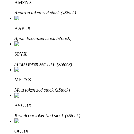
AMZNX
Amazon tokenized stock (xStock)
AAPLX
Apple tokenized stock (xStock)
Investissement automobile
SPYX
Obtenez des bénéfices à long terme et des intérêts flexibles
SP500 tokenized ETF (xStock)
METAX
Meta tokenized stock (xStock)
AVGOX
Broadcom tokenized stock (xStock)
Apprenez le Staking
Découvrez comment gagner un revenu passif
QQQX