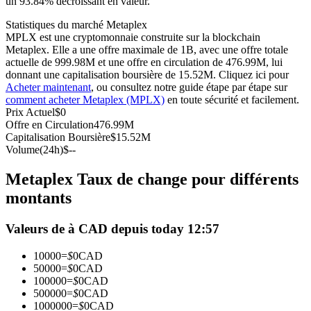
un 93.84% décroissant en valeur.
Futures USDC
Statistiques du marché Metaplex
MPLX est une cryptomonnaie construite sur la blockchain
Futures utilisant l'USDC comme garantie
Metaplex. Elle a une offre maximale de 1B, avec une offre totale
actuelle de 999.98M et une offre en circulation de 476.99M, lui
donnant une capitalisation boursière de 15.52M. Cliquez ici pour
Acheter maintenant
, ou consultez notre guide étape par étape sur
comment acheter Metaplex (MPLX)
en toute sécurité et facilement.
Prix Actuel
$
0
Offre en Circulation
476.99M
Capitalisation Boursière
$
15.52M
Volume(24h)
$
--
Metaplex Taux de change pour différents
Copie de Trading
montants
Rejoignez les meilleurs traders
Valeurs de à CAD depuis today 12:57
10000
=
$
0
CAD
50000
=
$
0
CAD
100000
=
$
0
CAD
500000
=
$
0
CAD
1000000
=
$
0
CAD