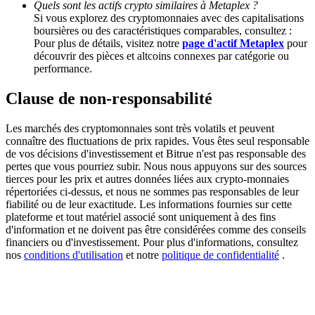
Quels sont les actifs crypto similaires à Metaplex ?
Si vous explorez des cryptomonnaies avec des capitalisations
boursières ou des caractéristiques comparables, consultez :
BTC Welcome Rewards
Pour plus de détails, visitez notre
page d'actif Metaplex
pour
découvrir des pièces et altcoins connexes par catégorie ou
Deposit & Trade BTC to Share 25000 USDT prize pool!
performance.
Clause de non-responsabilité
Deposit CASHCAT & Win
Les marchés des cryptomonnaies sont très volatils et peuvent
Share 500000 CASHCAT prize pool
connaître des fluctuations de prix rapides. Vous êtes seul responsable
de vos décisions d'investissement et Bitrue n'est pas responsable des
pertes que vous pourriez subir. Nous nous appuyons sur des sources
tierces pour les prix et autres données liées aux crypto-monnaies
répertoriées ci-dessus, et nous ne sommes pas responsables de leur
Exclusive for BitMart Users
fiabilité ou de leur exactitude. Les informations fournies sur cette
plateforme et tout matériel associé sont uniquement à des fins
Register & Trade to Win 500,000 USDT
d'information et ne doivent pas être considérées comme des conseils
financiers ou d'investissement. Pour plus d'informations, consultez
nos
conditions d'utilisation
et notre
politique de confidentialité
.
Precious Metals Trading Carnival
Trade Gold & Silver · 33,333 USDT Bonus