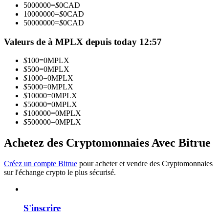
5000000
=
$
0
CAD
10000000
=
$
0
CAD
50000000
=
$
0
CAD
Devenez un trader de copie
Valeurs de à MPLX depuis today 12:57
Profitez du partage des bénéfices et des commissions de copy
trading
$
100
=
0
MPLX
$
500
=
0
MPLX
$
1000
=
0
MPLX
$
5000
=
0
MPLX
$
10000
=
0
MPLX
$
50000
=
0
MPLX
$
100000
=
0
MPLX
$
500000
=
0
MPLX
Achetez des Cryptomonnaies Avec Bitrue
Information
Créez un compte Bitrue
pour acheter et vendre des Cryptomonnaies
Analyse de mégadonnées, y compris des informations
sur l'échange crypto le plus sécurisé.
commerciales, etc.
S'inscrire