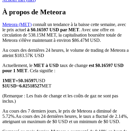
À propos de Meteora
Meteora (MET)
connaît un tendance à la baisse cette semaine, avec
le prix actuel
à $0.16597 USD par MET
. Avec une offre en
Futures COIN-M
circulation de 538.15M MET, la capitalisation boursière totale de
Meteora s'élève maintenant à environ $86.47M USD.
Contrats à terme sur crypto-monnaie
Au cours des dernières 24 heures, le volume de trading de Meteora a
atteint $183.57K USD
TradFi
Actuellement, le
MET à USD
taux de change
est $0.16597 USD
pour 1 MET
. Cela signifie :
Produits dérivés sur actions, forex, métaux précieux et matières
premières
1
MET
=
$
0.16597
USD
$
1
USD
=
6.02518527
MET
(Remarque : Les frais de change et les coûts de gaz ne sont pas
inclus.)
Au cours des 7 derniers jours, le prix de Meteora a diminué de
5.72%.
Au cours des 24 dernières heures, le taux a fluctué de 2.14%,
atteignant un maximum de $0 USD et un minimum de $0 USD.