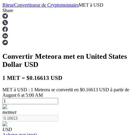
Bitrue
Convertisseur de Cryptomonnaies
MET
à
USD
Share
Contrats à terme
Convertir Meteora
met
en United States
Dollar
USD
1 MET = $0.16613 USD
MET à USD : 1 Meteora se convertit en $0.16613 USD à partir de
August 6 at 5:00 AM
Futures USDT
Futures utilisant l'USDT comme garantie
met
met
USD
Acheter
met
(
met
)