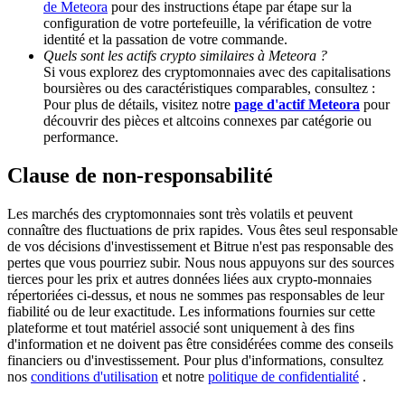
de Meteora
pour des instructions étape par étape sur la
configuration de votre portefeuille, la vérification de votre
identité et la passation de votre commande.
Deposit CASHCAT & Win
Quels sont les actifs crypto similaires à Meteora ?
Si vous explorez des cryptomonnaies avec des capitalisations
Share 500000 CASHCAT prize pool
boursières ou des caractéristiques comparables, consultez :
Pour plus de détails, visitez notre
page d'actif Meteora
pour
découvrir des pièces et altcoins connexes par catégorie ou
performance.
Exclusive for BitMart Users
Clause de non-responsabilité
Register & Trade to Win 500,000 USDT
Les marchés des cryptomonnaies sont très volatils et peuvent
connaître des fluctuations de prix rapides. Vous êtes seul responsable
de vos décisions d'investissement et Bitrue n'est pas responsable des
Precious Metals Trading Carnival
pertes que vous pourriez subir. Nous nous appuyons sur des sources
tierces pour les prix et autres données liées aux crypto-monnaies
Trade Gold & Silver · 33,333 USDT Bonus
répertoriées ci-dessus, et nous ne sommes pas responsables de leur
fiabilité ou de leur exactitude. Les informations fournies sur cette
plateforme et tout matériel associé sont uniquement à des fins
d'information et ne doivent pas être considérées comme des conseils
financiers ou d'investissement. Pour plus d'informations, consultez
USDT New User Exclusive 10% APR
nos
conditions d'utilisation
et notre
politique de confidentialité
.
USDT Flexible Staking | Daily Rewards