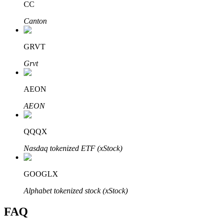
CC
Bitrue
AI
Canton
GRVT
Grvt
AEON
Partenaires Bitrue
AEON
QQQX
Nasdaq tokenized ETF (xStock)
GOOGLX
Alphabet tokenized stock (xStock)
Affiliés Bitrue
FAQ
Jusqu'à 65 % de commissions !