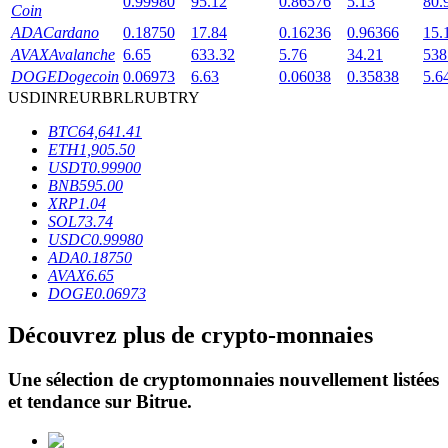
0.99980
95.12
0.86576
5.13
80.
Coin
ADA
Cardano
0.18750
17.84
0.16236
0.96366
15.
AVAX
Avalanche
6.65
633.32
5.76
34.21
538
DOGE
Dogecoin
0.06973
6.63
0.06038
0.35838
5.6
USD
INR
EUR
BRL
RUB
TRY
BTC
64,641.41
Blocages BTR
ETH
1,905.50
USDT
0.99900
Des investissements exclusifs pour les détenteurs de BTR
BNB
595.00
XRP
1.04
SOL
73.74
USDC
0.99980
ADA
0.18750
AVAX
6.65
DOGE
0.06973
Découvrez plus de crypto-monnaies
Prêts
Une sélection de cryptomonnaies nouvellement listées
et tendance sur
Bitrue
.
Service d'emprunt adossé à des cryptomonnaies