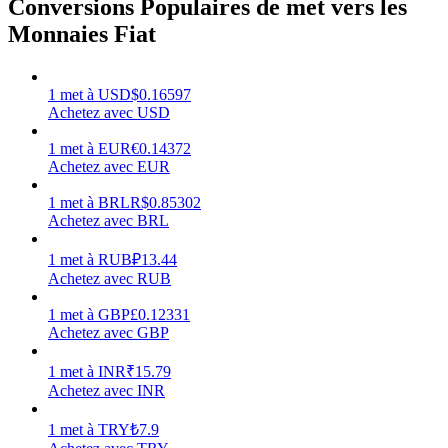
Conversions Populaires de met vers les
Monnaies Fiat
1
met
à
USD
$
0.16597
Gagner
Achetez avec USD
1
met
à
EUR
€
0.14372
Achetez avec EUR
1
met
à
BRL
R$
0.85302
Achetez avec BRL
1
met
à
RUB
₽
13.44
Achetez avec RUB
1
met
à
GBP
£
0.12331
Cochon de puissance
Achetez avec GBP
Gagnez quotidiennement des récompenses compétitives
1
met
à
INR
₹
15.79
Achetez avec INR
1
met
à
TRY
₺
7.9