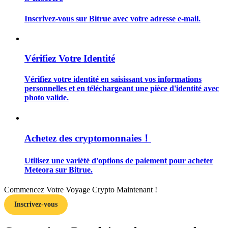
Inscrivez-vous sur Bitrue avec votre adresse e-mail.
Vérifiez Votre Identité
Guide
Guide de démarrage des contrats à terme
Vérifiez votre identité en saisissant vos informations
personnelles et en téléchargeant une pièce d'identité avec
photo valide.
Achetez des cryptomonnaies！
Utilisez une variété d'options de paiement pour acheter
Meteora sur Bitrue.
Stratégies de trading
Commencez Votre Voyage Crypto Maintenant !
Apprenez à rester rentable
Inscrivez-vous