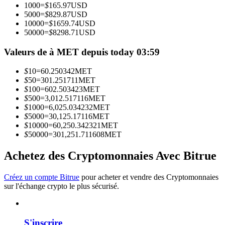
1000
=
$
165.97
USD
5000
=
$
829.87
USD
10000
=
$
1659.74
USD
Devenez un trader de copie
50000
=
$
8298.71
USD
Profitez du partage des bénéfices et des commissions de copy
Valeurs de à MET depuis today 03:59
trading
$
10
=
60.250342
MET
$
50
=
301.251711
MET
$
100
=
602.503423
MET
$
500
=
3,012.517116
MET
$
1000
=
6,025.034232
MET
$
5000
=
30,125.17116
MET
$
10000
=
60,250.342321
MET
$
50000
=
301,251.711608
MET
Achetez des Cryptomonnaies Avec Bitrue
Information
Analyse de mégadonnées, y compris des informations
Créez un compte Bitrue
pour acheter et vendre des Cryptomonnaies
commerciales, etc.
sur l'échange crypto le plus sécurisé.
S'inscrire