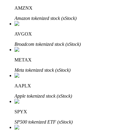
AMZNX
Amazon tokenized stock (xStock)
AVGOX
Broadcom tokenized stock (xStock)
Investissement automobile
Obtenez des bénéfices à long terme et des intérêts flexibles
METAX
Meta tokenized stock (xStock)
AAPLX
Apple tokenized stock (xStock)
SPYX
Apprenez le Staking
SP500 tokenized ETF (xStock)
Découvrez comment gagner un revenu passif