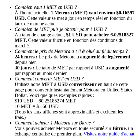
Combien vaut 1 MET en USD ?
À l'heure actuelle,
1 Meteora (MET) vaut environ $0.16597
USD.
Cette valeur se met à jour en temps réel en fonction du
taux de marché actuel.
Combien de MET puis-je obtenir pour 1 USD ?
Au taux de change actuel,
$1 USD peut acheter 6.02518527
MET.
Cette valeur fluctue en fonction des conditions du
marché.
Comment le prix de Meteora a-t-il évolué au fil du temps ?
24 heures :
Le prix de Meteora a
augmenté de légèrement
Parrainage
depuis hier.
Invitez un ami pour recevoir des récompenses en espèces
30 jours :
Le taux de MET par rapport à USD a
augmenté
par rapport au mois dernier.
Deposit CASHCAT & Win
Comment convertir MET en USD ?
Utilisez notre
MET à USD convertisseur
en haut de cette
page pour convertir instantanément Meteora en United States
Dollar. Voici quelques exemples rapides :
$10 USD = 60.25185274 MET
10 MET = $1.66 USD
(Tous les taux affichés sont approximatifs et excluent les
frais.)
Comment acheter 1 Meteora sur Bitrue ?
Vous pouvez acheter Meteora en toute sécurité sur
Bitrue
, un
échange centralisé de premier plan.
Visitez notre guide d'achat