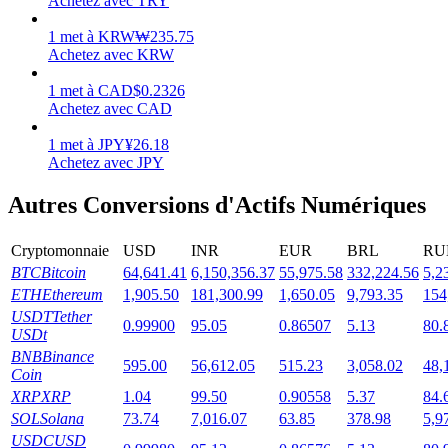
Achetez avec TRY
1
met
à
KRW
₩
235.75
Achetez avec KRW
1
met
à
CAD
$
0.2326
Jalonnement
Achetez avec CAD
Des rendements élevés et un accès instantané
1
met
à
JPY
¥
26.18
Achetez avec JPY
Autres Conversions d'Actifs Numériques
Cryptomonnaie
USD
INR
EUR
BRL
RU
BTC
Bitcoin
64,641.41
6,150,356.37
55,975.58
332,224.56
5,2
ETH
Ethereum
1,905.50
181,300.99
1,650.05
9,793.35
154
USDT
Tether
0.99900
95.05
0.86507
5.13
80.
USDt
Launchpool
BNB
Binance
595.00
56,612.05
515.23
3,058.02
48,
Coin
Staking flexible pour gagner des jetons populaires
XRP
XRP
1.04
99.50
0.90558
5.37
84.
SOL
Solana
73.74
7,016.07
63.85
378.98
5,9
USDC
USD