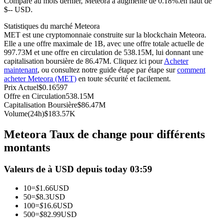
Comparé au mois dernier, Meteora a augmenté de 0.18%.en haut de
$-- USD.
Futures USDC
Statistiques du marché Meteora
Futures utilisant l'USDC comme garantie
MET est une cryptomonnaie construite sur la blockchain Meteora.
Elle a une offre maximale de 1B, avec une offre totale actuelle de
997.73M et une offre en circulation de 538.15M, lui donnant une
capitalisation boursière de 86.47M. Cliquez ici pour
Acheter
maintenant
, ou consultez notre guide étape par étape sur
comment
acheter Meteora (MET)
en toute sécurité et facilement.
Prix Actuel
$
0.16597
Offre en Circulation
538.15M
Capitalisation Boursière
$
86.47M
Volume(24h)
$
183.57K
Copie de Trading
Meteora Taux de change pour différents
Rejoignez les meilleurs traders
montants
Valeurs de à USD depuis today 03:59
10
=
$
1.66
USD
50
=
$
8.3
USD
100
=
$
16.6
USD
500
=
$
82.99
USD