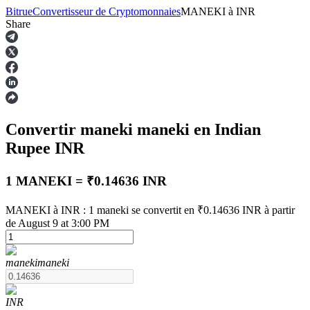
Bitrue
Convertisseur de Cryptomonnaies
MANEKI
à
INR
Share
Contrats à terme
Convertir maneki
maneki
en Indian
Rupee
INR
1 MANEKI = ₹0.14636 INR
MANEKI à INR : 1 maneki se convertit en ₹0.14636 INR à partir
Futures USDT
de August 9 at 3:00 PM
Futures utilisant l'USDT comme garantie
maneki
maneki
INR