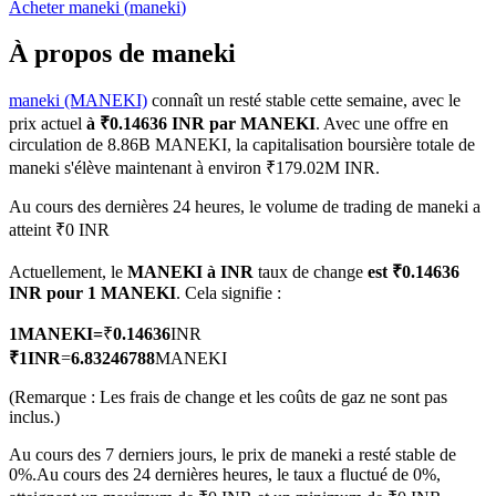
Acheter
maneki
(
maneki
)
À propos de maneki
maneki (MANEKI)
connaît un resté stable cette semaine, avec le
Futures COIN-M
prix actuel
à ₹0.14636 INR par MANEKI
. Avec une offre en
circulation de 8.86B MANEKI, la capitalisation boursière totale de
Contrats à terme sur crypto-monnaie
maneki s'élève maintenant à environ ₹179.02M INR.
Au cours des dernières 24 heures, le volume de trading de maneki a
atteint ₹0 INR
TradFi
Actuellement, le
MANEKI à INR
taux de change
est ₹0.14636
Produits dérivés sur actions, forex, métaux précieux et matières
INR pour 1 MANEKI
. Cela signifie :
premières
1
MANEKI
=
₹
0.14636
INR
₹
1
INR
=
6.83246788
MANEKI
(Remarque : Les frais de change et les coûts de gaz ne sont pas
inclus.)
Au cours des 7 derniers jours, le prix de maneki a resté stable de
0%.
Au cours des 24 dernières heures, le taux a fluctué de 0%,