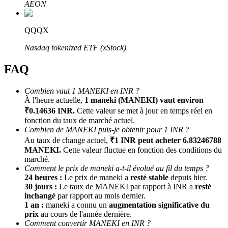
AEON
QQQX
Nasdaq tokenized ETF (xStock)
FAQ
Combien vaut 1 MANEKI en INR ?
Parrainage
À l'heure actuelle,
1 maneki (MANEKI) vaut environ
₹0.14636 INR.
Cette valeur se met à jour en temps réel en
Invitez un ami pour recevoir des récompenses en espèces
fonction du taux de marché actuel.
BTC Welcome Rewards
Combien de MANEKI puis-je obtenir pour 1 INR ?
Au taux de change actuel,
₹1 INR peut acheter 6.83246788
MANEKI.
Cette valeur fluctue en fonction des conditions du
marché.
Comment le prix de maneki a-t-il évolué au fil du temps ?
24 heures :
Le prix de maneki a
resté stable
depuis hier.
30 jours :
Le taux de MANEKI par rapport à INR a
resté
inchangé
par rapport au mois dernier.
1 an :
maneki a connu un
augmentation significative du
prix
au cours de l'année dernière.
Comment convertir MANEKI en INR ?