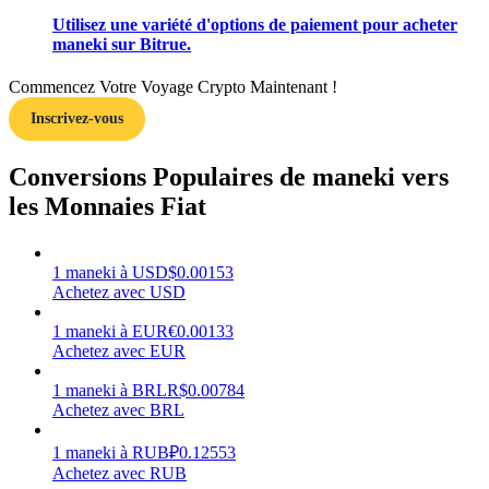
Utilisez une variété d'options de paiement pour acheter
maneki sur Bitrue.
Commencez Votre Voyage Crypto Maintenant !
Inscrivez-vous
Gagner
Conversions Populaires de maneki vers
les Monnaies Fiat
1
maneki
à
USD
$
0.00153
Achetez avec USD
1
maneki
à
EUR
€
0.00133
Cochon de puissance
Achetez avec EUR
Gagnez quotidiennement des récompenses compétitives
1
maneki
à
BRL
R$
0.00784
Achetez avec BRL
1
maneki
à
RUB
₽
0.12553
Achetez avec RUB