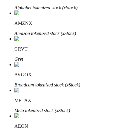
Bitrue
AI
Alphabet tokenized stock (xStock)
AMZNX
Amazon tokenized stock (xStock)
GRVT
Partenaires Bitrue
Grvt
AVGOX
Broadcom tokenized stock (xStock)
METAX
Meta tokenized stock (xStock)
Affiliés Bitrue
AEON
Jusqu'à 65 % de commissions !