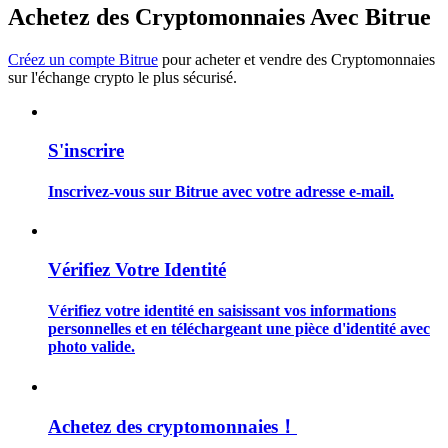
Achetez des Cryptomonnaies Avec Bitrue
Créez un compte Bitrue
pour acheter et vendre des Cryptomonnaies
sur l'échange crypto le plus sécurisé.
Guide
S'inscrire
Guide de démarrage des contrats à terme
Inscrivez-vous sur Bitrue avec votre adresse e-mail.
Vérifiez Votre Identité
Vérifiez votre identité en saisissant vos informations
personnelles et en téléchargeant une pièce d'identité avec
photo valide.
Stratégies de trading
Apprenez à rester rentable
Achetez des cryptomonnaies！