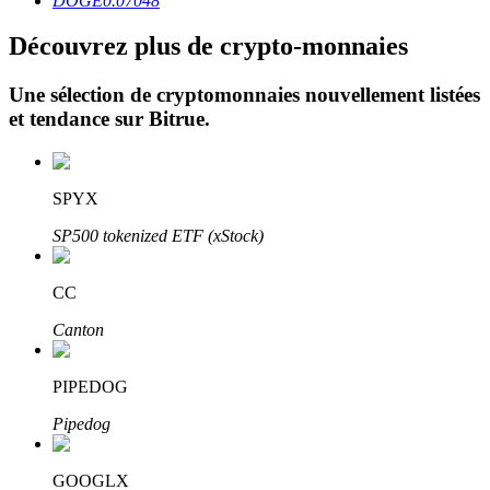
DOGE
0.07048
Découvrez plus de crypto-monnaies
Une sélection de cryptomonnaies nouvellement listées
et tendance sur
Bitrue
.
Investissement automobile
SPYX
Obtenez des bénéfices à long terme et des intérêts flexibles
SP500 tokenized ETF (xStock)
CC
Canton
PIPEDOG
Pipedog
Apprenez le Staking
Découvrez comment gagner un revenu passif
GOOGLX