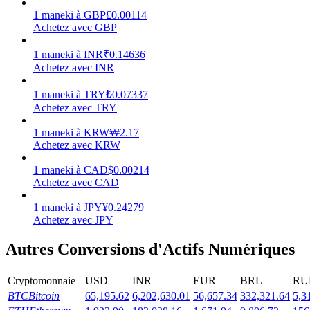
1
maneki
à
GBP
£
0.00114
Achetez avec GBP
1
maneki
à
INR
₹
0.14636
Achetez avec INR
Jalonnement
1
maneki
à
TRY
₺
0.07337
Des rendements élevés et un accès instantané
Achetez avec TRY
1
maneki
à
KRW
₩
2.17
Achetez avec KRW
1
maneki
à
CAD
$
0.00214
Achetez avec CAD
1
maneki
à
JPY
¥
0.24279
Achetez avec JPY
Launchpool
Autres Conversions d'Actifs Numériques
Staking flexible pour gagner des jetons populaires
Cryptomonnaie
USD
INR
EUR
BRL
RU
BTC
Bitcoin
65,195.62
6,202,630.01
56,657.34
332,321.64
5,3