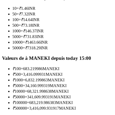
10
=
₹
1.46
INR
Devenez un trader de copie
50
=
₹
7.32
INR
100
=
₹
14.64
INR
Profitez du partage des bénéfices et des commissions de copy
500
=
₹
73.18
INR
trading
1000
=
₹
146.37
INR
5000
=
₹
731.83
INR
10000
=
₹
1463.66
INR
50000
=
₹
7318.29
INR
Valeurs de à MANEKI depuis today 15:00
₹
100
=
683.219986
MANEKI
₹
500
=
3,416.099931
MANEKI
Information
₹
1000
=
6,832.199863
MANEKI
₹
5000
=
34,160.999319
MANEKI
Analyse de mégadonnées, y compris des informations
₹
10000
=
68,321.998638
MANEKI
commerciales, etc.
₹
50000
=
341,609.993191
MANEKI
₹
100000
=
683,219.986383
MANEKI
₹
500000
=
3,416,099.931917
MANEKI