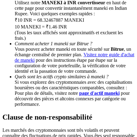
Utilisez notre
MANEKI à INR convertisseur
en haut de
cette page pour convertir instantanément maneki en Indian
Rupee. Voici quelques exemples rapides :
BTC Welcome Rewards
₹10 INR = 68.32467887 MANEKI
Deposit & Trade BTC to Share 25000 USDT prize pool!
10 MANEKI = ₹1.46 INR
(Tous les taux affichés sont approximatifs et excluent les
frais.)
Comment acheter 1 maneki sur Bitrue ?
Vous pouvez acheter maneki en toute sécurité sur
Bitrue
, un
Deposit CASHCAT & Win
échange centralisé de premier plan.
Visitez notre guide d'achat
de maneki
pour des instructions étape par étape sur la
Share 500000 CASHCAT prize pool
configuration de votre portefeuille, la vérification de votre
identité et la passation de votre commande.
Quels sont les actifs crypto similaires à maneki ?
Si vous explorez des cryptomonnaies avec des capitalisations
Exclusive for BitMart Users
boursières ou des caractéristiques comparables, consultez :
Pour plus de détails, visitez notre
page d'actif maneki
pour
Register & Trade to Win 500,000 USDT
découvrir des pièces et altcoins connexes par catégorie ou
performance.
Clause de non-responsabilité
Precious Metals Trading Carnival
Les marchés des cryptomonnaies sont très volatils et peuvent
Trade Gold & Silver · 33,333 USDT Bonus
connaître des fluctuations de prix rapides. Vous êtes seul responsable