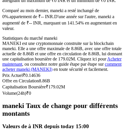
atteignant un maximum de ₹0 INR et un minimum de ₹0 INR.
Futures USDC
Comparé au mois dernier, maneki a resté inchangé de
Futures utilisant l'USDC comme garantie
0%.appartement de ₹-- INR.
D'une année sur l'autre, maneki a
augmenté de ₹-- INR, marquant un 141.54% en augmentant en
valeur.
Statistiques du marché maneki
MANEKI est une cryptomonnaie construite sur la blockchain
maneki. Elle a une offre maximale de 8.86B, avec une offre totale
actuelle de 8.86B et une offre en circulation de 8.86B, lui donnant
une capitalisation boursière de 179.02M. Cliquez ici pour
Acheter
maintenant
, ou consultez notre guide étape par étape sur
comment
acheter maneki (MANEKI)
en toute sécurité et facilement.
Copie de Trading
Prix Actuel
₹
0.14636
Offre en Circulation
8.86B
Rejoignez les meilleurs traders
Capitalisation Boursière
₹
179.02M
Volume(24h)
₹
0
maneki Taux de change pour différents
montants
Valeurs de à INR depuis today 15:00