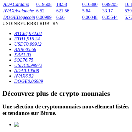
ADA
Cardano
0.19508
18.58
0.16880
0.99205
16.
AVAX
Avalanche
6.52
621.56
5.64
33.17
539
DOGE
Dogecoin
0.06989
6.66
0.06048
0.35544
5.7
USD
INR
EUR
BRL
RUB
TRY
BTC
64,972.02
ETH
1,916.24
Blocages BTR
USDT
0.99912
BNB
605.68
Des investissements exclusifs pour les détenteurs de BTR
XRP
1.03
SOL
76.75
USDC
0.99972
ADA
0.19508
AVAX
6.52
DOGE
0.06989
Découvrez plus de crypto-monnaies
Une sélection de cryptomonnaies nouvellement listées
Prêts
et tendance sur
Bitrue
.
Service d'emprunt adossé à des cryptomonnaies