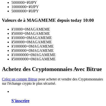
5000000
=
¥
0
JPY
10000000
=
¥
0
JPY
50000000
=
¥
0
JPY
Devenez un trader de copie
Valeurs de à MAGAMEME depuis today 10:00
Profitez du partage des bénéfices et des commissions de copy
trading
¥
10000
=
0
MAGAMEME
¥
50000
=
0
MAGAMEME
¥
100000
=
0
MAGAMEME
¥
500000
=
0
MAGAMEME
¥
1000000
=
0
MAGAMEME
¥
5000000
=
0
MAGAMEME
¥
10000000
=
0
MAGAMEME
¥
50000000
=
0
MAGAMEME
Achetez des Cryptomonnaies Avec Bitrue
Information
Créez un compte Bitrue
pour acheter et vendre des Cryptomonnaies
Analyse de mégadonnées, y compris des informations
sur l'échange crypto le plus sécurisé.
commerciales, etc.
S'inscrire