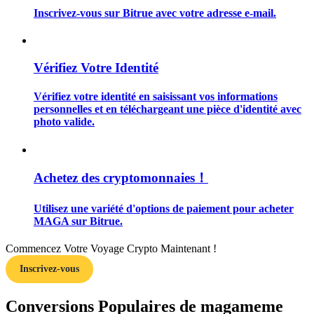
Inscrivez-vous sur Bitrue avec votre adresse e-mail.
Vérifiez Votre Identité
Guide
Vérifiez votre identité en saisissant vos informations
Guide de démarrage des contrats à terme
personnelles et en téléchargeant une pièce d'identité avec
photo valide.
Achetez des cryptomonnaies！
Utilisez une variété d'options de paiement pour acheter
MAGA sur Bitrue.
Stratégies de trading
Commencez Votre Voyage Crypto Maintenant !
Inscrivez-vous
Apprenez à rester rentable
Conversions Populaires de magameme