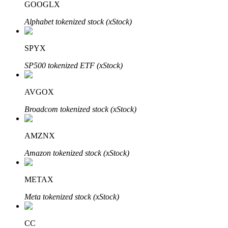
GOOGLX
Alphabet tokenized stock (xStock)
SPYX
SP500 tokenized ETF (xStock)
Investissement automobile
AVGOX
Obtenez des bénéfices à long terme et des intérêts flexibles
Broadcom tokenized stock (xStock)
AMZNX
Amazon tokenized stock (xStock)
METAX
Meta tokenized stock (xStock)
Apprenez le Staking
Découvrez comment gagner un revenu passif
CC