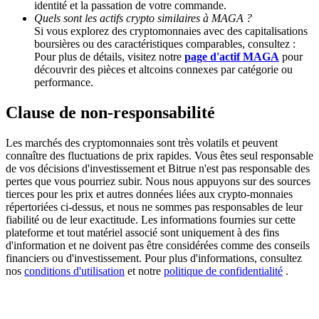
identité et la passation de votre commande.
Quels sont les actifs crypto similaires à MAGA ?
Si vous explorez des cryptomonnaies avec des capitalisations
BTC Welcome Rewards
boursières ou des caractéristiques comparables, consultez :
Pour plus de détails, visitez notre
page d'actif MAGA
pour
Deposit & Trade BTC to Share 25000 USDT prize pool!
découvrir des pièces et altcoins connexes par catégorie ou
performance.
Clause de non-responsabilité
Deposit CASHCAT & Win
Share 500000 CASHCAT prize pool
Les marchés des cryptomonnaies sont très volatils et peuvent
connaître des fluctuations de prix rapides. Vous êtes seul responsable
de vos décisions d'investissement et Bitrue n'est pas responsable des
pertes que vous pourriez subir. Nous nous appuyons sur des sources
tierces pour les prix et autres données liées aux crypto-monnaies
Exclusive for BitMart Users
répertoriées ci-dessus, et nous ne sommes pas responsables de leur
fiabilité ou de leur exactitude. Les informations fournies sur cette
Register & Trade to Win 500,000 USDT
plateforme et tout matériel associé sont uniquement à des fins
d'information et ne doivent pas être considérées comme des conseils
financiers ou d'investissement. Pour plus d'informations, consultez
nos
conditions d'utilisation
et notre
politique de confidentialité
.
Precious Metals Trading Carnival
Trade Gold & Silver · 33,333 USDT Bonus