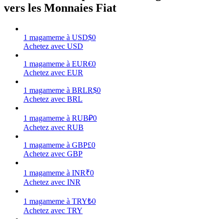
vers les Monnaies Fiat
1
magameme
à
USD
$
0
Achetez avec USD
Gagner
1
magameme
à
EUR
€
0
Achetez avec EUR
1
magameme
à
BRL
R$
0
Achetez avec BRL
1
magameme
à
RUB
₽
0
Achetez avec RUB
1
magameme
à
GBP
£
0
Achetez avec GBP
Cochon de puissance
Gagnez quotidiennement des récompenses compétitives
1
magameme
à
INR
₹
0
Achetez avec INR
1
magameme
à
TRY
₺
0
Achetez avec TRY