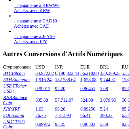
1
magameme
à
KRW
₩
0
Achetez avec KRW
1
magameme
à
CAD
$
0
Achetez avec CAD
Jalonnement
1
magameme
à
JPY
¥
0
Des rendements élevés et un accès instantané
Achetez avec JPY
Autres Conversions d'Actifs Numériques
Cryptomonnaie
USD
INR
EUR
BRL
RU
BTC
Bitcoin
64,972.02
6,190,822.43
56,218.60
330,389.23
5,3
ETH
Ethereum
1,916.24
182,588.67
1,658.08
9,744.31
158
USDT
Tether
0.99912
95.20
0.86451
5.08
82.
USDt
BNB
Binance
Launchpool
605.68
57,712.07
524.08
3,079.95
50,
Coin
XRP
XRP
1.03
98.28
0.89250
5.24
85.
Staking flexible pour gagner des jetons populaires
SOL
Solana
76.75
7,313.93
66.41
390.32
6,3
USDC
USD
0.99972
95.25
0.86503
5.08
82.
Coin