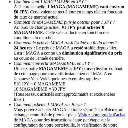
Combien vaut 1 MAGAMEME en JPY ?
À l'heure actuelle,
1 MAGA (MAGAMEME) vaut environ
¥0 JPY.
Cette valeur se met à jour en temps réel en fonction
du taux de marché actuel.
Combien de MAGAMEME puis-je obtenir pour 1 JPY ?
Au taux de change actuel,
¥1 JPY peut acheter 0
MAGAMEME.
Cette valeur fluctue en fonction des
conditions du marché.
Comment le prix de MAGA a-t-il évolué au fil du temps ?
24 heures :
Le prix de MAGA a
resté stable
depuis hier.
1 an :
MAGA a connu un
diminution significative du prix
Parrainage
au cours de l'année dernière.
Invitez un ami pour recevoir des récompenses en espèces
Comment convertir MAGAMEME en JPY ?
Utilisez notre
MAGAMEME à JPY convertisseur
en haut
BTC Welcome Rewards
de cette page pour convertir instantanément MAGA en
Japanese Yen. Voici quelques exemples rapides :
¥10 JPY = 0 MAGAMEME
10 MAGAMEME = ¥0 JPY
(Tous les taux affichés sont approximatifs et excluent les
frais.)
Comment acheter 1 MAGA sur Bitrue ?
Vous pouvez acheter MAGA en toute sécurité sur
Bitrue
, un
échange centralisé de premier plan.
Visitez notre guide d'achat
de MAGA
pour des instructions étape par étape sur la
configuration de votre portefeuille, la vérification de votre