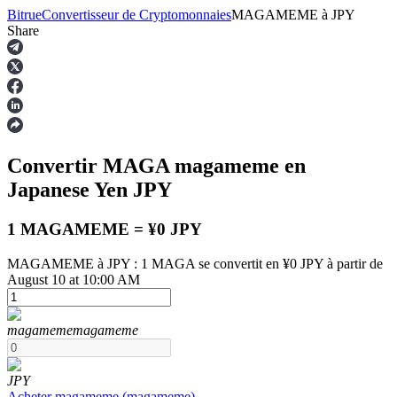
Bitrue
Convertisseur de Cryptomonnaies
MAGAMEME
à
JPY
Share
Contrats à terme
Convertir MAGA
magameme
en
Japanese Yen
JPY
1 MAGAMEME = ¥0 JPY
MAGAMEME à JPY : 1 MAGA se convertit en ¥0 JPY à partir de
August 10 at 10:00 AM
Futures USDT
Futures utilisant l'USDT comme garantie
magameme
magameme
JPY
Acheter
magameme
(
magameme
)