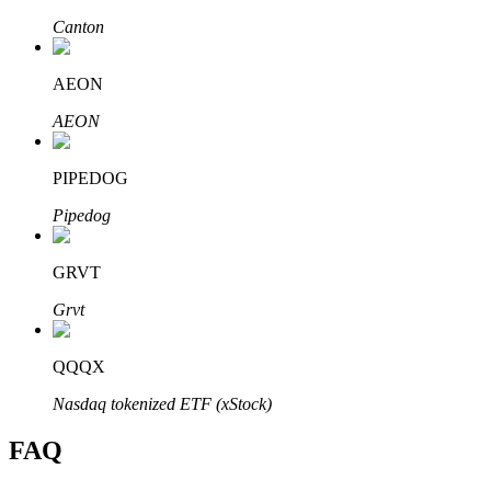
Bitrue
AI
Canton
AEON
AEON
PIPEDOG
Partenaires Bitrue
Pipedog
GRVT
Grvt
QQQX
Nasdaq tokenized ETF (xStock)
Affiliés Bitrue
FAQ
Jusqu'à 65 % de commissions !