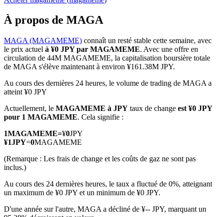
À propos de MAGA
MAGA (MAGAMEME)
connaît un resté stable cette semaine, avec
le prix actuel
à ¥0 JPY par MAGAMEME
. Avec une offre en
Futures COIN-M
circulation de 44M MAGAMEME, la capitalisation boursière totale
de MAGA s'élève maintenant à environ ¥161.38M JPY.
Contrats à terme sur crypto-monnaie
Au cours des dernières 24 heures, le volume de trading de MAGA a
atteint ¥0 JPY
TradFi
Actuellement, le
MAGAMEME à JPY
taux de change
est ¥0 JPY
pour 1 MAGAMEME
. Cela signifie :
Produits dérivés sur actions, forex, métaux précieux et matières
premières
1
MAGAMEME
=
¥
0
JPY
¥
1
JPY
=
0
MAGAMEME
(Remarque : Les frais de change et les coûts de gaz ne sont pas
inclus.)
Au cours des 24 dernières heures, le taux a fluctué de 0%, atteignant
un maximum de ¥0 JPY et un minimum de ¥0 JPY.
D'une année sur l'autre, MAGA a décliné de ¥-- JPY, marquant un