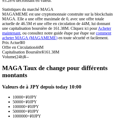
95.28% décroissant en valeur.
Futures USDC
Statistiques du marché MAGA
MAGAMEME est une cryptomonnaie construite sur la blockchain
Futures utilisant l'USDC comme garantie
MAGA. Elle a une offre maximale de 0, avec une offre totale
actuelle de 46.5M et une offre en circulation de 44M, lui donnant
une capitalisation boursière de 161.38M. Cliquez ici pour
Acheter
maintenant
, ou consultez notre guide étape par étape sur
comment
acheter MAGA (MAGAMEME)
en toute sécurité et facilement.
Prix Actuel
¥
0
Offre en Circulation
44M
Capitalisation Boursière
¥
161.38M
Volume(24h)
¥
--
MAGA Taux de change pour différents
Copie de Trading
montants
Rejoignez les meilleurs traders
Valeurs de à JPY depuis today 10:00
10000
=
¥
0
JPY
50000
=
¥
0
JPY
100000
=
¥
0
JPY
500000
=
¥
0
JPY
1000000
=
¥
0
JPY