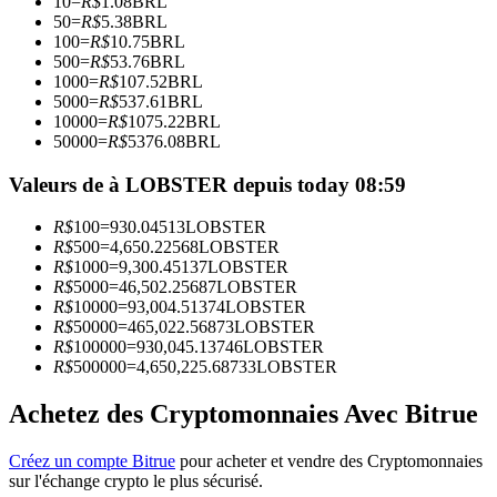
10
=
R$
1.08
BRL
50
=
R$
5.38
BRL
100
=
R$
10.75
BRL
Devenez un trader de copie
500
=
R$
53.76
BRL
1000
=
R$
107.52
BRL
Profitez du partage des bénéfices et des commissions de copy
5000
=
R$
537.61
BRL
trading
10000
=
R$
1075.22
BRL
50000
=
R$
5376.08
BRL
Valeurs de à LOBSTER depuis today 08:59
R$
100
=
930.04513
LOBSTER
R$
500
=
4,650.22568
LOBSTER
R$
1000
=
9,300.45137
LOBSTER
R$
5000
=
46,502.25687
LOBSTER
R$
10000
=
93,004.51374
LOBSTER
R$
50000
=
465,022.56873
LOBSTER
Information
R$
100000
=
930,045.13746
LOBSTER
R$
500000
=
4,650,225.68733
LOBSTER
Analyse de mégadonnées, y compris des informations
commerciales, etc.
Achetez des Cryptomonnaies Avec Bitrue
Créez un compte Bitrue
pour acheter et vendre des Cryptomonnaies
sur l'échange crypto le plus sécurisé.