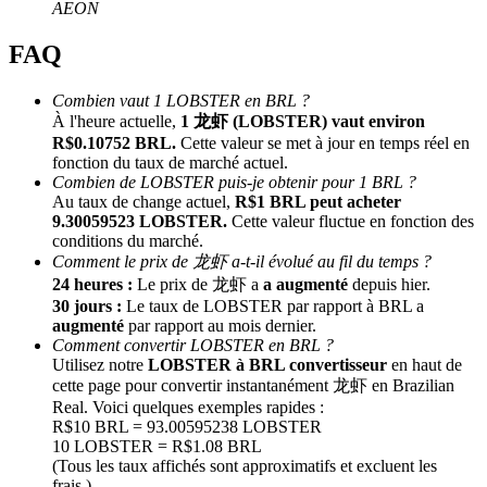
AEON
FAQ
Combien vaut 1 LOBSTER en BRL ?
À l'heure actuelle,
1 龙虾 (LOBSTER) vaut environ
R$0.10752 BRL.
Cette valeur se met à jour en temps réel en
fonction du taux de marché actuel.
Combien de LOBSTER puis-je obtenir pour 1 BRL ?
Au taux de change actuel,
R$1 BRL peut acheter
Parrainage
9.30059523 LOBSTER.
Cette valeur fluctue en fonction des
Invitez un ami pour recevoir des récompenses en espèces
conditions du marché.
Comment le prix de 龙虾 a-t-il évolué au fil du temps ?
BTC Welcome Rewards
24 heures :
Le prix de 龙虾 a
a augmenté
depuis hier.
30 jours :
Le taux de LOBSTER par rapport à BRL a
augmenté
par rapport au mois dernier.
Comment convertir LOBSTER en BRL ?
Utilisez notre
LOBSTER à BRL convertisseur
en haut de
cette page pour convertir instantanément 龙虾 en Brazilian
Real. Voici quelques exemples rapides :
R$10 BRL = 93.00595238 LOBSTER
10 LOBSTER = R$1.08 BRL
(Tous les taux affichés sont approximatifs et excluent les
frais.)