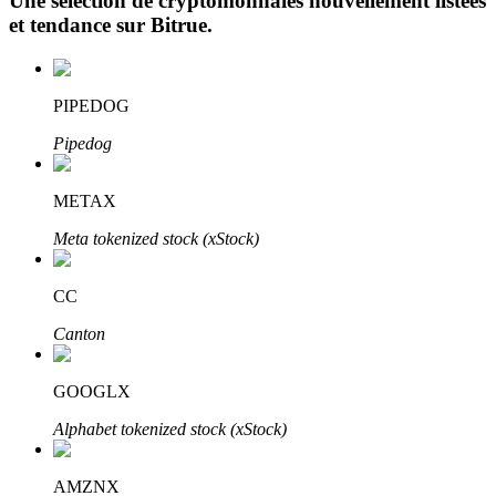
Une sélection de cryptomonnaies nouvellement listées
et tendance sur
Bitrue
.
PIPEDOG
Pipedog
Investissement automobile
METAX
Obtenez des bénéfices à long terme et des intérêts flexibles
Meta tokenized stock (xStock)
CC
Canton
GOOGLX
Alphabet tokenized stock (xStock)
Apprenez le Staking
Découvrez comment gagner un revenu passif
AMZNX