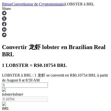
Bitrue
Convertisseur de Cryptomonnaies
LOBSTER
à
BRL
Share
Contrats à terme
Convertir 龙虾
lobster
en Brazilian Real
BRL
1 LOBSTER = R$0.10754 BRL
LOBSTER à BRL : 1 龙虾 se convertit en R$0.10754 BRL à partir
Futures USDT
de August 8 at 8:59 AM
Futures utilisant l'USDT comme garantie
lobster
lobster
BRL