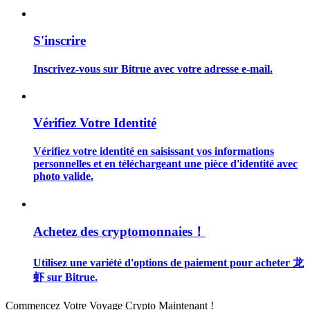
S'inscrire
Inscrivez-vous sur Bitrue avec votre adresse e-mail.
Guide
Guide de démarrage des contrats à terme
Vérifiez Votre Identité
Vérifiez votre identité en saisissant vos informations
personnelles et en téléchargeant une pièce d'identité avec
photo valide.
Achetez des cryptomonnaies！
Stratégies de trading
Utilisez une variété d'options de paiement pour acheter 龙
Apprenez à rester rentable
虾 sur Bitrue.
Commencez Votre Voyage Crypto Maintenant !