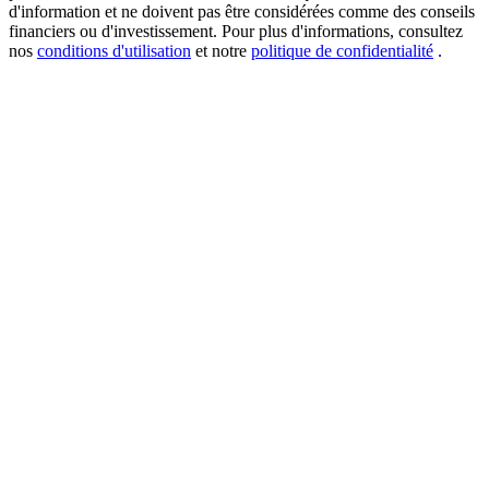
d'information et ne doivent pas être considérées comme des conseils
financiers ou d'investissement. Pour plus d'informations, consultez
nos
conditions d'utilisation
et notre
politique de confidentialité
.
USDT New User Exclusive 10% APR
USDT Flexible Staking | Daily Rewards
BTC New User Exclusive: 6.5% APR
BTC Flexible Staking | Daily Rewards
Plus d'événements