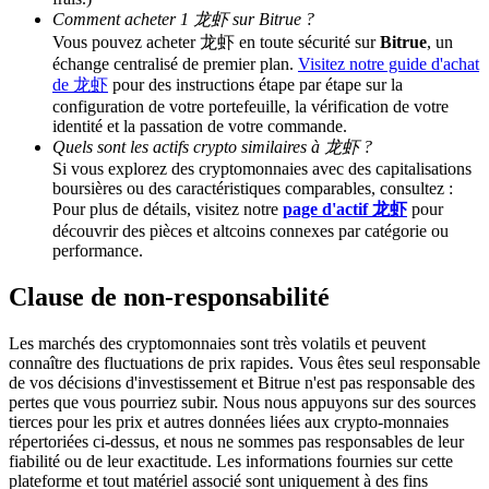
Comment acheter 1 龙虾 sur Bitrue ?
Vous pouvez acheter 龙虾 en toute sécurité sur
Bitrue
, un
BTC Welcome Rewards
échange centralisé de premier plan.
Visitez notre guide d'achat
de 龙虾
pour des instructions étape par étape sur la
Deposit & Trade BTC to Share 25000 USDT prize pool!
configuration de votre portefeuille, la vérification de votre
identité et la passation de votre commande.
Quels sont les actifs crypto similaires à 龙虾 ?
Si vous explorez des cryptomonnaies avec des capitalisations
Deposit CASHCAT & Win
boursières ou des caractéristiques comparables, consultez :
Pour plus de détails, visitez notre
page d'actif 龙虾
pour
Share 500000 CASHCAT prize pool
découvrir des pièces et altcoins connexes par catégorie ou
performance.
Clause de non-responsabilité
Exclusive for BitMart Users
Les marchés des cryptomonnaies sont très volatils et peuvent
Register & Trade to Win 500,000 USDT
connaître des fluctuations de prix rapides. Vous êtes seul responsable
de vos décisions d'investissement et Bitrue n'est pas responsable des
pertes que vous pourriez subir. Nous nous appuyons sur des sources
tierces pour les prix et autres données liées aux crypto-monnaies
répertoriées ci-dessus, et nous ne sommes pas responsables de leur
Precious Metals Trading Carnival
fiabilité ou de leur exactitude. Les informations fournies sur cette
Trade Gold & Silver · 33,333 USDT Bonus
plateforme et tout matériel associé sont uniquement à des fins