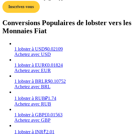
Inscrivez-vous
Conversions Populaires de lobster vers les
Monnaies Fiat
Gagner
1
lobster
à
USD
$
0.02109
Achetez avec USD
1
lobster
à
EUR
€
0.01824
Achetez avec EUR
1
lobster
à
BRL
R$
0.10752
Achetez avec BRL
Cochon de puissance
1
lobster
à
RUB
₽
1.74
Achetez avec RUB
Gagnez quotidiennement des récompenses compétitives
1
lobster
à
GBP
£
0.01563
Achetez avec GBP
1
lobster
à
INR
₹
2.01