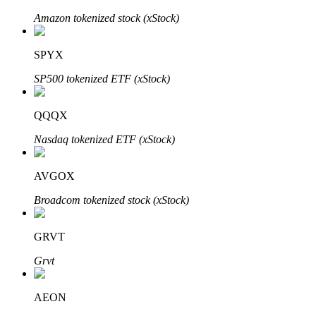
Bitrue
AI
Amazon tokenized stock (xStock)
SPYX
SP500 tokenized ETF (xStock)
QQQX
Partenaires Bitrue
Nasdaq tokenized ETF (xStock)
AVGOX
Broadcom tokenized stock (xStock)
GRVT
Grvt
Affiliés Bitrue
AEON
Jusqu'à 65 % de commissions !