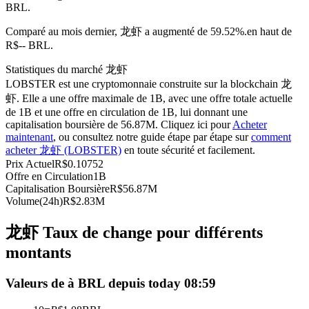
BRL.
Futures USDC
Comparé au mois dernier, 龙虾 a augmenté de 59.52%.en haut de
Futures utilisant l'USDC comme garantie
R$-- BRL.
Statistiques du marché 龙虾
LOBSTER est une cryptomonnaie construite sur la blockchain 龙
虾. Elle a une offre maximale de 1B, avec une offre totale actuelle
de 1B et une offre en circulation de 1B, lui donnant une
capitalisation boursière de 56.87M. Cliquez ici pour
Acheter
maintenant
, ou consultez notre guide étape par étape sur
comment
acheter 龙虾 (LOBSTER)
en toute sécurité et facilement.
Prix Actuel
R$
0.10752
Offre en Circulation
1B
Copie de Trading
Capitalisation Boursière
R$
56.87M
Volume(24h)
R$
2.83M
Rejoignez les meilleurs traders
龙虾 Taux de change pour différents
montants
Valeurs de à BRL depuis today 08:59