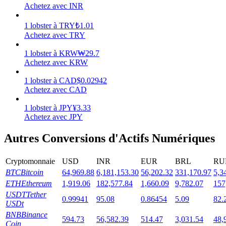
Achetez avec INR
1
lobster
à
TRY
₺
1.01
Achetez avec TRY
1
lobster
à
KRW
₩
29.7
Jalonnement
Achetez avec KRW
Des rendements élevés et un accès instantané
1
lobster
à
CAD
$
0.02942
Achetez avec CAD
1
lobster
à
JPY
¥
3.33
Achetez avec JPY
Autres Conversions d'Actifs Numériques
Cryptomonnaie
USD
INR
EUR
BRL
RU
BTC
Bitcoin
64,969.88
6,181,153.30
56,202.32
331,170.97
5,3
Launchpool
ETH
Ethereum
1,919.06
182,577.84
1,660.09
9,782.07
157
Staking flexible pour gagner des jetons populaires
USDT
Tether
0.99941
95.08
0.86454
5.09
82.
USDt
BNB
Binance
594.73
56,582.39
514.47
3,031.54
48,
Coin