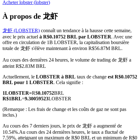
Acheter
lobster
(
lobster
)
À propos de 龙虾
龙虾 (LOBSTER)
connaît un tendance à la hausse cette semaine,
Futures COIN-M
avec le prix actuel
à R$0.10752 BRL par LOBSTER
. Avec une
offre en circulation de 1B LOBSTER, la capitalisation boursière
Contrats à terme sur crypto-monnaie
totale de 龙虾 s'élève maintenant à environ R$56.87M BRL.
Au cours des dernières 24 heures, le volume de trading de 龙虾 a
atteint R$2.83M BRL
TradFi
Actuellement, le
LOBSTER à BRL
taux de change
est R$0.10752
Produits dérivés sur actions, forex, métaux précieux et matières
BRL pour 1 LOBSTER
. Cela signifie :
premières
1
LOBSTER
=
R$
0.10752
BRL
R$
1
BRL
=
9.30059523
LOBSTER
(Remarque : Les frais de change et les coûts de gaz ne sont pas
inclus.)
Au cours des 7 derniers jours, le prix de 龙虾 a augmenté de
10.54%.
Au cours des 24 dernières heures, le taux a fluctué de
7.59%, atteignant un maximum de R$0 BRL et un minimum de R$0