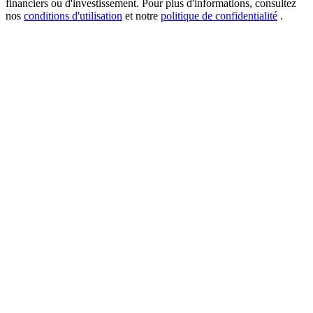
financiers ou d'investissement. Pour plus d'informations, consultez
nos
conditions d'utilisation
et notre
politique de confidentialité
.
New Listing Futures Fest
Trade New Futures, Win 200,000 USDT
Crypto World Cup 2026: Grand Finale
77,777+3k Rewards
Plus d'événements