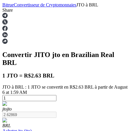
Bitrue
Convertisseur de Cryptomonnaies
JTO
à
BRL
Share
Contrats à terme
Convertir JITO
jto
en Brazilian Real
BRL
1 JTO = R$2.63 BRL
JTO à BRL : 1 JITO se convertit en R$2.63 BRL à partir de August
6 at 1:59 AM
Futures USDT
Futures utilisant l'USDT comme garantie
jto
jto
BRL
Acheter
jto
(
jto
)