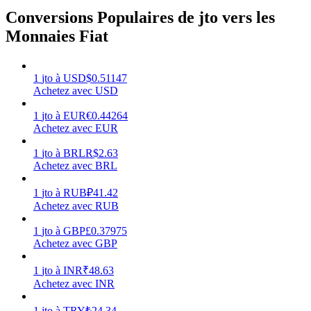
Conversions Populaires de jto vers les
Monnaies Fiat
Gagner
1
jto
à
USD
$
0.51147
Achetez avec USD
1
jto
à
EUR
€
0.44264
Achetez avec EUR
1
jto
à
BRL
R$
2.63
Achetez avec BRL
1
jto
à
RUB
₽
41.42
Achetez avec RUB
Cochon de puissance
1
jto
à
GBP
£
0.37975
Achetez avec GBP
Gagnez quotidiennement des récompenses compétitives
1
jto
à
INR
₹
48.63
Achetez avec INR
1
jto
à
TRY
₺
24.34