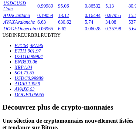
USDC
USD
0.99989
95.06
0.86532
5.13
80.
Coin
ADA
Cardano
0.19059
18.12
0.16494
0.97955
15.
AVAX
Avalanche
6.63
630.62
5.74
34.08
537
DOGE
Dogecoin
0.06965
6.62
0.06028
0.35798
5.6
USD
INR
EUR
BRL
RUB
TRY
Blocages BTR
BTC
64,487.96
ETH
1,901.97
Des investissements exclusifs pour les détenteurs de BTR
USDT
0.99904
BNB
593.06
XRP
1.04
SOL
73.53
USDC
0.99989
ADA
0.19059
AVAX
6.63
DOGE
0.06965
Découvrez plus de crypto-monnaies
Prêts
Une sélection de cryptomonnaies nouvellement listées
Service d'emprunt adossé à des cryptomonnaies
et tendance sur
Bitrue
.