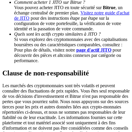
Comment acheter 1 JITO sur Bitrue ?
Vous pouvez acheter JITO en toute sécurité sur
Bitrue
, un
échange centralisé de premier plan.
Visitez notre guide d'achat
Deposit CASHCAT & Win
de JITO
pour des instructions étape par étape sur la
configuration de votre portefeuille, la vérification de votre
Share 500000 CASHCAT prize pool
identité et la passation de votre commande.
Quels sont les actifs crypto similaires à JITO ?
Si vous explorez des cryptomonnaies avec des capitalisations
boursières ou des caractéristiques comparables, consultez :
Exclusive for BitMart Users
Pour plus de détails, visitez notre
page d'actif JITO
pour
découvrir des pièces et altcoins connexes par catégorie ou
Register & Trade to Win 500,000 USDT
performance.
Clause de non-responsabilité
Precious Metals Trading Carnival
Les marchés des cryptomonnaies sont très volatils et peuvent
connaître des fluctuations de prix rapides. Vous êtes seul responsable
Trade Gold & Silver · 33,333 USDT Bonus
de vos décisions d'investissement et Bitrue n'est pas responsable des
pertes que vous pourriez subir. Nous nous appuyons sur des sources
tierces pour les prix et autres données liées aux crypto-monnaies
répertoriées ci-dessus, et nous ne sommes pas responsables de leur
fiabilité ou de leur exactitude. Les informations fournies sur cette
USDT New User Exclusive 10% APR
plateforme et tout matériel associé sont uniquement à des fins
d'information et ne doivent pas être considérées comme des conseils
USDT Flexible Staking | Daily Rewards