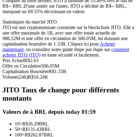
Comparé au mois dernier, JITO a diminué de 33.49%.vers le bas de
R$-- BRL.
D'une année sur l'autre, JITO a décliné de R$-- BRL,
Futures USDC
marquant un 69.55% décroissant en valeur.
Futures utilisant l'USDC comme garantie
Statistiques du marché JITO
JTO est une cryptomonnaie construite sur la blockchain JITO. Elle a
une offre maximale de 1B, avec une offre totale actuelle de
986.52M et une offre en circulation de 506.05M, lui donnant une
capitalisation boursière de 1.33B. Cliquez ici pour
Acheter
maintenant
, ou consultez notre guide étape par étape sur
comment
acheter JITO (JTO)
en toute sécurité et facilement.
Prix Actuel
R$
2.63
Offre en Circulation
506.05M
Capitalisation Boursière
R$
1.33B
Volume(24h)
R$
16.24K
Copie de Trading
JITO Taux de change pour différents
Rejoignez les meilleurs traders
montants
Valeurs de à BRL depuis today 01:59
10
=
R$
26.29
BRL
50
=
R$
131.43
BRL
100
=
R$
262.87
BRL