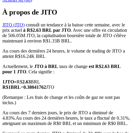
À propos de JITO
JITO (JTO)
connaît un tendance à la baisse cette semaine, avec le
prix actuel
à R$2.63 BRL par JTO
. Avec une offre en circulation
Futures COIN-M
de 506.05M JTO, la capitalisation boursière totale de JITO s'élève
maintenant à environ R$1.33B BRL.
Contrats à terme sur crypto-monnaie
Au cours des dernières 24 heures, le volume de trading de JITO a
atteint R$16.24K BRL
TradFi
Actuellement, le
JTO à BRL
taux de change
est R$2.63 BRL
pour 1 JTO
. Cela signifie :
Produits dérivés sur actions, forex, métaux précieux et matières
premières
1
JTO
=
R$
2.63
BRL
R$
1
BRL
=
0.38041762
JTO
(Remarque : Les frais de change et les coûts de gaz ne sont pas
inclus.)
Au cours des 7 derniers jours, le prix de JITO a diminué de
4.83%.
Au cours des 24 dernières heures, le taux a fluctué de 0.31%,
atteignant un maximum de R$0 BRL et un minimum de R$0 BRL.