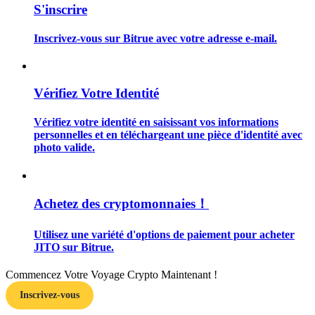
S'inscrire
Inscrivez-vous sur Bitrue avec votre adresse e-mail.
Guide
Vérifiez Votre Identité
Guide de démarrage des contrats à terme
Vérifiez votre identité en saisissant vos informations
personnelles et en téléchargeant une pièce d'identité avec
photo valide.
Achetez des cryptomonnaies！
Utilisez une variété d'options de paiement pour acheter
JITO sur Bitrue.
Stratégies de trading
Apprenez à rester rentable
Commencez Votre Voyage Crypto Maintenant !
Inscrivez-vous