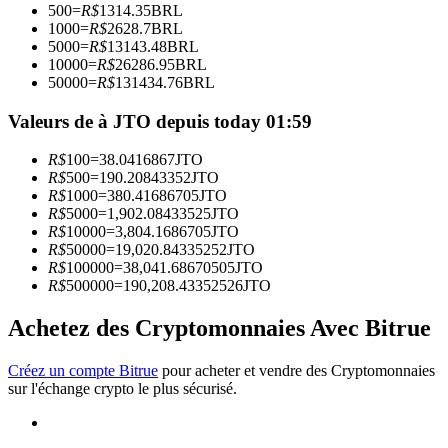
500
=
R$
1314.35
BRL
1000
=
R$
2628.7
BRL
5000
=
R$
13143.48
BRL
Devenez un trader de copie
10000
=
R$
26286.95
BRL
50000
=
R$
131434.76
BRL
Profitez du partage des bénéfices et des commissions de copy
trading
Valeurs de à JTO depuis today 01:59
R$
100
=
38.0416867
JTO
R$
500
=
190.20843352
JTO
R$
1000
=
380.41686705
JTO
R$
5000
=
1,902.08433525
JTO
R$
10000
=
3,804.1686705
JTO
R$
50000
=
19,020.84335252
JTO
R$
100000
=
38,041.68670505
JTO
R$
500000
=
190,208.43352526
JTO
Information
Achetez des Cryptomonnaies Avec Bitrue
Analyse de mégadonnées, y compris des informations
commerciales, etc.
Créez un compte Bitrue
pour acheter et vendre des Cryptomonnaies
sur l'échange crypto le plus sécurisé.