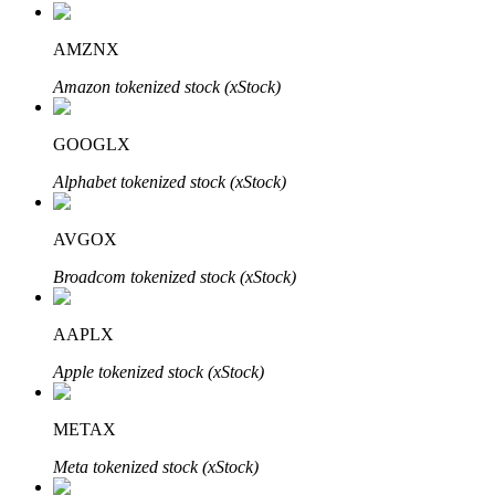
AMZNX
Amazon tokenized stock (xStock)
GOOGLX
Investissement automobile
Alphabet tokenized stock (xStock)
Obtenez des bénéfices à long terme et des intérêts flexibles
AVGOX
Broadcom tokenized stock (xStock)
AAPLX
Apple tokenized stock (xStock)
METAX
Apprenez le Staking
Meta tokenized stock (xStock)
Découvrez comment gagner un revenu passif