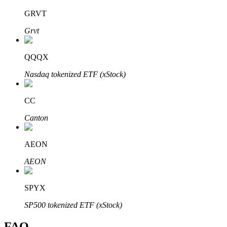
Bitrue
AI
GRVT
Grvt
QQQX
Nasdaq tokenized ETF (xStock)
Partenaires Bitrue
CC
Canton
AEON
AEON
SPYX
Affiliés Bitrue
SP500 tokenized ETF (xStock)
Jusqu'à 65 % de commissions !
FAQ