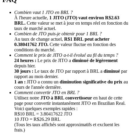
Combien vaut 1 JTO en BRL ?
À l'heure actuelle,
1 JITO (JTO) vaut environ R$2.63
BRL.
Cette valeur se met à jour en temps réel en fonction du
taux de marché actuel.
Combien de JTO puis-je obtenir pour 1 BRL ?
Au taux de change actuel,
R$1 BRL peut acheter
0.38041762 JTO.
Cette valeur fluctue en fonction des
conditions du marché.
Comment le prix de JITO a-t-il évolué au fil du temps ?
Parrainage
24 heures :
Le prix de JITO a
diminué de légèrement
Invitez un ami pour recevoir des récompenses en espèces
depuis hier.
30 jours :
Le taux de JTO par rapport à BRL a
diminué
par
Deposit CASHCAT & Win
rapport au mois dernier.
1 an :
JITO a connu un
diminution significative du prix
au
cours de l'année dernière.
Comment convertir JTO en BRL ?
Utilisez notre
JTO à BRL convertisseur
en haut de cette
page pour convertir instantanément JITO en Brazilian Real.
Voici quelques exemples rapides :
R$10 BRL = 3.80417622 JTO
10 JTO = R$26.29 BRL
(Tous les taux affichés sont approximatifs et excluent les
frais.)