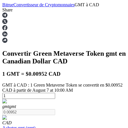
Bitrue
Convertisseur de Cryptomonnaies
GMT
à
CAD
Share
Contrats à terme
Convertir Green Metaverse Token
gmt
en
Canadian Dollar
CAD
1 GMT = $0.00952 CAD
GMT à CAD : 1 Green Metaverse Token se convertit en $0.00952
CAD à partir de August 7 at 10:00 AM
Futures USDT
Futures utilisant l'USDT comme garantie
gmt
gmt
CAD
Acheter
gmt
(
gmt
)