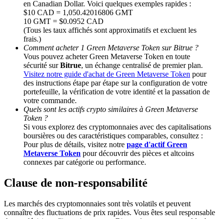
en Canadian Dollar. Voici quelques exemples rapides :
$10 CAD = 1,050.42016806 GMT
10 GMT = $0.0952 CAD
BTC Welcome Rewards
(Tous les taux affichés sont approximatifs et excluent les
frais.)
Deposit & Trade BTC to Share 25000 USDT prize pool!
Comment acheter 1 Green Metaverse Token sur Bitrue ?
Vous pouvez acheter Green Metaverse Token en toute
sécurité sur
Bitrue
, un échange centralisé de premier plan.
Visitez notre guide d'achat de Green Metaverse Token
pour
Deposit CASHCAT & Win
des instructions étape par étape sur la configuration de votre
portefeuille, la vérification de votre identité et la passation de
Share 500000 CASHCAT prize pool
votre commande.
Quels sont les actifs crypto similaires à Green Metaverse
Token ?
Si vous explorez des cryptomonnaies avec des capitalisations
boursières ou des caractéristiques comparables, consultez :
Exclusive for BitMart Users
Pour plus de détails, visitez notre
page d'actif Green
Metaverse Token
pour découvrir des pièces et altcoins
Register & Trade to Win 500,000 USDT
connexes par catégorie ou performance.
Clause de non-responsabilité
Precious Metals Trading Carnival
Les marchés des cryptomonnaies sont très volatils et peuvent
connaître des fluctuations de prix rapides. Vous êtes seul responsable
Trade Gold & Silver · 33,333 USDT Bonus