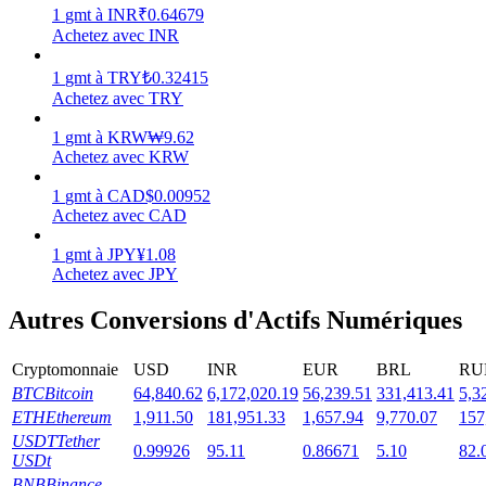
1
gmt
à
INR
₹
0.64679
Achetez avec INR
1
gmt
à
TRY
₺
0.32415
Achetez avec TRY
Jalonnement
1
gmt
à
KRW
₩
9.62
Des rendements élevés et un accès instantané
Achetez avec KRW
1
gmt
à
CAD
$
0.00952
Achetez avec CAD
1
gmt
à
JPY
¥
1.08
Achetez avec JPY
Autres Conversions d'Actifs Numériques
Cryptomonnaie
USD
INR
EUR
BRL
RU
Launchpool
BTC
Bitcoin
64,840.62
6,172,020.19
56,239.51
331,413.41
5,3
Staking flexible pour gagner des jetons populaires
ETH
Ethereum
1,911.50
181,951.33
1,657.94
9,770.07
157
USDT
Tether
0.99926
95.11
0.86671
5.10
82.
USDt
BNB
Binance