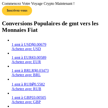
Commencez Votre Voyage Crypto Maintenant !
Inscrivez-vous
Conversions Populaires de gmt vers les
Gagner
Monnaies Fiat
1
gmt
à
USD
$
0.00679
Achetez avec USD
1
gmt
à
EUR
€
0.00589
Achetez avec EUR
1
gmt
à
BRL
R$
0.03473
Achetez avec BRL
Cochon de puissance
1
gmt
à
RUB
₽
0.5582
Gagnez quotidiennement des récompenses compétitives
Achetez avec RUB
1
gmt
à
GBP
£
0.00505
Achetez avec GBP