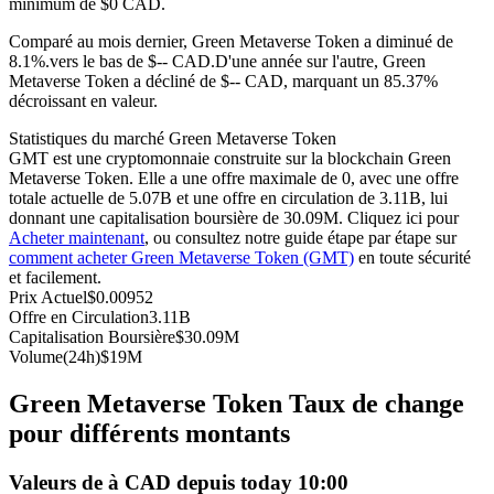
minimum de $0 CAD.
Futures USDC
Comparé au mois dernier, Green Metaverse Token a diminué de
8.1%.vers le bas de $-- CAD.
D'une année sur l'autre, Green
Futures utilisant l'USDC comme garantie
Metaverse Token a décliné de $-- CAD, marquant un 85.37%
décroissant en valeur.
Statistiques du marché Green Metaverse Token
GMT est une cryptomonnaie construite sur la blockchain Green
Metaverse Token. Elle a une offre maximale de 0, avec une offre
totale actuelle de 5.07B et une offre en circulation de 3.11B, lui
donnant une capitalisation boursière de 30.09M. Cliquez ici pour
Acheter maintenant
, ou consultez notre guide étape par étape sur
comment acheter Green Metaverse Token (GMT)
en toute sécurité
et facilement.
Copie de Trading
Prix Actuel
$
0.00952
Offre en Circulation
3.11B
Rejoignez les meilleurs traders
Capitalisation Boursière
$
30.09M
Volume(24h)
$
19M
Green Metaverse Token Taux de change
pour différents montants
Valeurs de à CAD depuis today 10:00