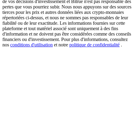
de vos décisions d'investissement et Bitrue n'est pas responsable des
pertes que vous pourriez subir. Nous nous appuyons sur des sources
tierces pour les prix et autres données liées aux crypto-monnaies
répertoriées ci-dessus, et nous ne sommes pas responsables de leur
fiabilité ou de leur exactitude. Les informations fournies sur cette
USDT New User Exclusive 10% APR
plateforme et tout matériel associé sont uniquement à des fins
USDT Flexible Staking | Daily Rewards
d'information et ne doivent pas être considérées comme des conseils
financiers ou d'investissement. Pour plus d'informations, consultez
nos
conditions d'utilisation
et notre
politique de confidentialité
.
BTC New User Exclusive: 6.5% APR
BTC Flexible Staking | Daily Rewards
Plus d'événements