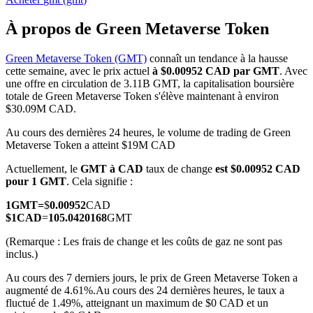
À propos de Green Metaverse Token
Green Metaverse Token (GMT)
connaît un tendance à la hausse
cette semaine, avec le prix actuel
à $0.00952 CAD par GMT
. Avec
Futures COIN-M
une offre en circulation de 3.11B GMT, la capitalisation boursière
totale de Green Metaverse Token s'élève maintenant à environ
Contrats à terme sur crypto-monnaie
$30.09M CAD.
Au cours des dernières 24 heures, le volume de trading de Green
Metaverse Token a atteint $19M CAD
TradFi
Actuellement, le
GMT à CAD
taux de change
est $0.00952 CAD
Produits dérivés sur actions, forex, métaux précieux et matières
pour 1 GMT
. Cela signifie :
premières
1
GMT
=
$
0.00952
CAD
$
1
CAD
=
105.0420168
GMT
(Remarque : Les frais de change et les coûts de gaz ne sont pas
inclus.)
Au cours des 7 derniers jours, le prix de Green Metaverse Token a
augmenté de 4.61%.
Au cours des 24 dernières heures, le taux a
fluctué de 1.49%, atteignant un maximum de $0 CAD et un