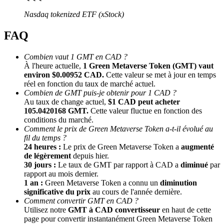
Nasdaq tokenized ETF (xStock)
FAQ
Combien vaut 1 GMT en CAD ?
À l'heure actuelle,
1 Green Metaverse Token (GMT) vaut
environ $0.00952 CAD.
Cette valeur se met à jour en temps
réel en fonction du taux de marché actuel.
Combien de GMT puis-je obtenir pour 1 CAD ?
Parrainage
Au taux de change actuel,
$1 CAD peut acheter
Invitez un ami pour recevoir des récompenses en espèces
105.0420168 GMT.
Cette valeur fluctue en fonction des
conditions du marché.
BTC Welcome Rewards
Comment le prix de Green Metaverse Token a-t-il évolué au
fil du temps ?
24 heures :
Le prix de Green Metaverse Token a
augmenté
de légèrement
depuis hier.
30 jours :
Le taux de GMT par rapport à CAD a
diminué
par
rapport au mois dernier.
1 an :
Green Metaverse Token a connu un
diminution
significative du prix
au cours de l'année dernière.
Comment convertir GMT en CAD ?
Utilisez notre
GMT à CAD convertisseur
en haut de cette
page pour convertir instantanément Green Metaverse Token