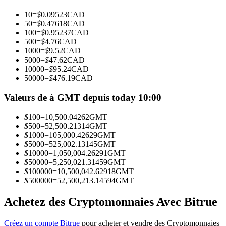
10
=
$
0.09523
CAD
50
=
$
0.47618
CAD
Devenez un trader de copie
100
=
$
0.95237
CAD
500
=
$
4.76
CAD
Profitez du partage des bénéfices et des commissions de copy
1000
=
$
9.52
CAD
trading
5000
=
$
47.62
CAD
10000
=
$
95.24
CAD
50000
=
$
476.19
CAD
Valeurs de à GMT depuis today 10:00
$
100
=
10,500.04262
GMT
$
500
=
52,500.21314
GMT
$
1000
=
105,000.42629
GMT
$
5000
=
525,002.13145
GMT
$
10000
=
1,050,004.26291
GMT
Information
$
50000
=
5,250,021.31459
GMT
$
100000
=
10,500,042.62918
GMT
Analyse de mégadonnées, y compris des informations
$
500000
=
52,500,213.14594
GMT
commerciales, etc.
Achetez des Cryptomonnaies Avec Bitrue
Créez un compte Bitrue
pour acheter et vendre des Cryptomonnaies