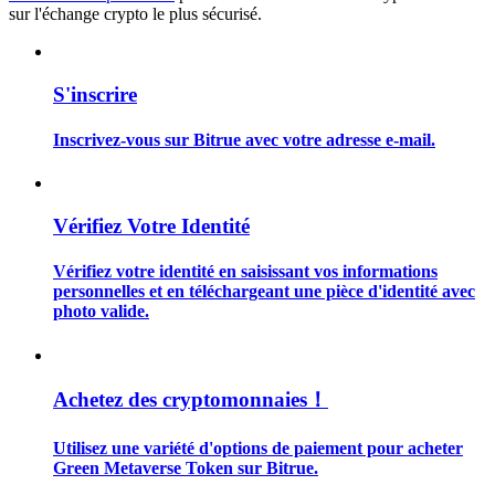
sur l'échange crypto le plus sécurisé.
S'inscrire
Guide
Inscrivez-vous sur Bitrue avec votre adresse e-mail.
Guide de démarrage des contrats à terme
Vérifiez Votre Identité
Vérifiez votre identité en saisissant vos informations
personnelles et en téléchargeant une pièce d'identité avec
photo valide.
Stratégies de trading
Achetez des cryptomonnaies！
Apprenez à rester rentable
Utilisez une variété d'options de paiement pour acheter
Green Metaverse Token sur Bitrue.