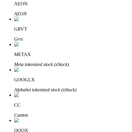
AEON
Bitrue
AI
AEON
GRVT
Grvt
METAX
Partenaires Bitrue
Meta tokenized stock (xStock)
GOOGLX
Alphabet tokenized stock (xStock)
CC
Canton
Affiliés Bitrue
Jusqu'à 65 % de commissions !
QQQX