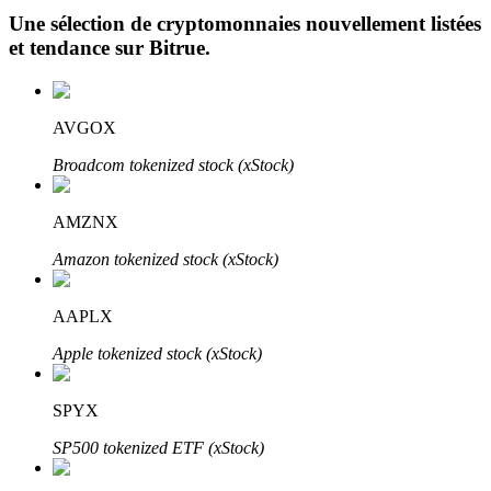
Une sélection de cryptomonnaies nouvellement listées
et tendance sur
Bitrue
.
AVGOX
Broadcom tokenized stock (xStock)
Investissement automobile
Obtenez des bénéfices à long terme et des intérêts flexibles
AMZNX
Amazon tokenized stock (xStock)
AAPLX
Apple tokenized stock (xStock)
SPYX
Apprenez le Staking
SP500 tokenized ETF (xStock)
Découvrez comment gagner un revenu passif