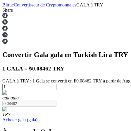
Bitrue
Convertisseur de Cryptomonnaies
GALA
à
TRY
Share
Contrats à terme
Convertir Gala
gala
en Turkish Lira
TRY
1 GALA = ₺0.08462 TRY
GALA à TRY : 1 Gala se convertit en ₺0.08462 TRY à partir de Aug
Futures USDT
gala
gala
Futures utilisant l'USDT comme garantie
TRY
Acheter
gala
(
gala
)