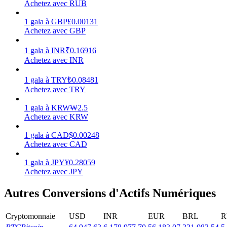
Achetez avec RUB
Gagner
1
gala
à
GBP
£
0.00131
Achetez avec GBP
1
gala
à
INR
₹
0.16916
Achetez avec INR
1
gala
à
TRY
₺
0.08481
Achetez avec TRY
1
gala
à
KRW
₩
2.5
Achetez avec KRW
Cochon de puissance
1
gala
à
CAD
$
0.00248
Gagnez quotidiennement des récompenses compétitives
Achetez avec CAD
1
gala
à
JPY
¥
0.28059
Achetez avec JPY
Autres Conversions d'Actifs Numériques
Cryptomonnaie
USD
INR
EUR
BRL
R