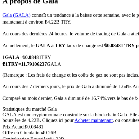
À propos de Gala
Gala (GALA)
connaît un tendance à la baisse cette semaine, avec le p
maintenant à environ ₺4.22B TRY.
Futures COIN-M
Au cours des dernières 24 heures, le volume de trading de Gala a a
Contrats à terme sur crypto-monnaie
Actuellement, le
GALA à TRY
taux de change
est ₺0.08481 TRY 
1
GALA
=
₺
0.08481
TRY
TradFi
₺
1
TRY
=
11.79106237
GALA
Produits dérivés sur actions, forex, métaux précieux et matières
(Remarque : Les frais de change et les coûts de gaz ne sont pas inclus.
Au cours des 7 derniers jours, le prix de Gala a diminué de 1.64%.
Au 
Comparé au mois dernier, Gala a diminué de 16.74%.vers le bas de ₺
Statistiques du marché Gala
GALA est une cryptomonnaie construite sur la blockchain Gala. Elle a 
boursière de 4.22B. Cliquez ici pour
Acheter maintenant
, ou consulte
Prix Actuel
₺
0.08481
Offre en Circulation
49.26B
Futures USDC