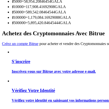
₺
5000
=
58,954.20846454
GALA
Devenez un trader de copie
₺
10000
=
117,908.41692908
GALA
Profitez du partage des bénéfices et des commissions de copy t
₺
50000
=
589,542.08464544
GALA
₺
100000
=
1,179,084.16929088
GALA
₺
500000
=
5,895,420.84645444
GALA
Achetez des Cryptomonnaies Avec Bitrue
Créez un compte Bitrue
pour acheter et vendre des Cryptomonnaies sur
S'inscrire
Information
Analyse de mégadonnées, y compris des informations commercia
Inscrivez-vous sur Bitrue avec votre adresse e-mail.
Vérifiez Votre Identité
Vérifiez votre identité en saisissant vos informations person