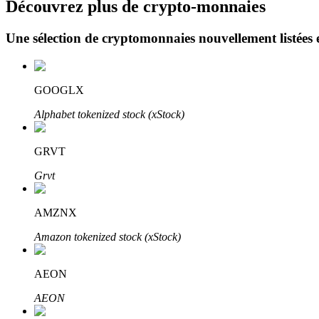
Découvrez plus de crypto-monnaies
Une sélection de cryptomonnaies nouvellement listées 
Blocages BTR
Des investissements exclusifs pour les détenteurs de BTR
GOOGLX
Alphabet tokenized stock (xStock)
GRVT
Grvt
AMZNX
Prêts
Amazon tokenized stock (xStock)
Service d'emprunt adossé à des cryptomonnaies
AEON
AEON