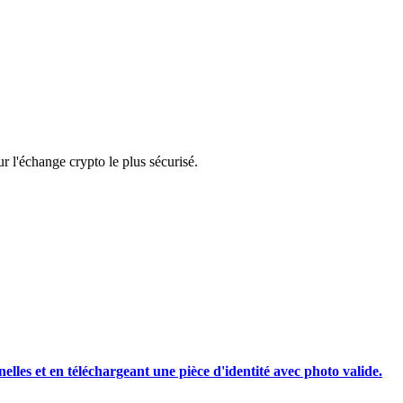
rading
 l'échange crypto le plus sécurisé.
les, etc.
nelles et en téléchargeant une pièce d'identité avec photo valide.