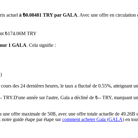
rix actuel
à ₺0.08481 TRY par GALA
. Avec une offre en circulation
tteint ₺174.06M TRY
pour 1 GALA
. Cela signifie :
 premières
)
cours des 24 dernières heures, le taux a fluctué de 0.55%, atteigna
-- TRY.
D'une année sur l'autre, Gala a décliné de ₺-- TRY, marquant u
une offre maximale de 50B, avec une offre totale actuelle de 49.26B et 
z notre guide étape par étape sur
comment acheter Gala (GALA)
en tout