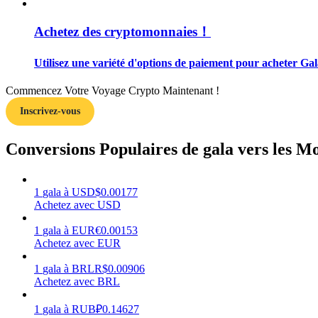
Achetez des cryptomonnaies！
Guide
Guide de démarrage des contrats à terme
Utilisez une variété d'options de paiement pour acheter Gal
Commencez Votre Voyage Crypto Maintenant !
Inscrivez-vous
Conversions Populaires de gala vers les M
1
gala
à
USD
$
0.00177
Stratégies de trading
Achetez avec USD
Apprenez à rester rentable
1
gala
à
EUR
€
0.00153
Achetez avec EUR
1
gala
à
BRL
R$
0.00906
Achetez avec BRL
1
gala
à
RUB
₽
0.14627