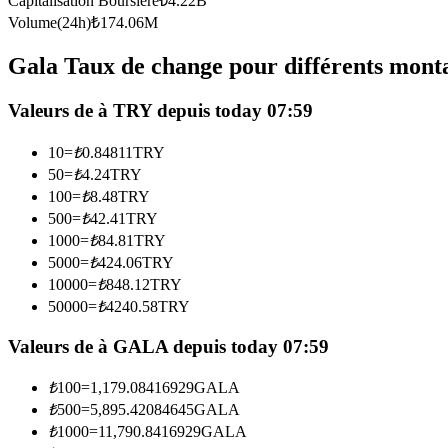
Capitalisation Boursière
₺
4.22B
Futures utilisant l'USDC comme garantie
Volume(24h)
₺
174.06M
Gala Taux de change pour différents mont
Valeurs de à TRY depuis today 07:59
10
=
₺
0.84811
TRY
50
=
₺
4.24
TRY
100
=
₺
8.48
TRY
500
=
₺
42.41
TRY
Copie de Trading
1000
=
₺
84.81
TRY
Rejoignez les meilleurs traders
5000
=
₺
424.06
TRY
10000
=
₺
848.12
TRY
50000
=
₺
4240.58
TRY
Valeurs de à GALA depuis today 07:59
₺
100
=
1,179.08416929
GALA
₺
500
=
5,895.42084645
GALA
₺
1000
=
11,790.8416929
GALA