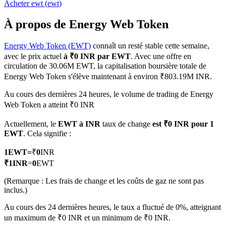
Acheter
ewt
(
ewt
)
À propos de Energy Web Token
Energy Web Token (EWT)
connaît un resté stable cette semaine,
Futures COIN-M
avec le prix actuel
à ₹0 INR par EWT
. Avec une offre en
circulation de 30.06M EWT, la capitalisation boursière totale de
Contrats à terme sur crypto-monnaie
Energy Web Token s'élève maintenant à environ ₹803.19M INR.
Au cours des dernières 24 heures, le volume de trading de Energy
Web Token a atteint ₹0 INR
TradFi
Actuellement, le
EWT à INR
taux de change
est ₹0 INR pour 1
Produits dérivés sur actions, forex, métaux précieux et matières
EWT
. Cela signifie :
premières
1
EWT
=
₹
0
INR
₹
1
INR
=
0
EWT
(Remarque : Les frais de change et les coûts de gaz ne sont pas
inclus.)
Au cours des 24 dernières heures, le taux a fluctué de 0%, atteignant
un maximum de ₹0 INR et un minimum de ₹0 INR.