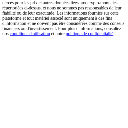
tierces pour les prix et autres données liées aux crypto-monnaies
répertoriées ci-dessus, et nous ne sommes pas responsables de leur
fiabilité ou de leur exactitude. Les informations fournies sur cette
plateforme et tout matériel associé sont uniquement à des fins
USDT New User Exclusive 10% APR
d'information et ne doivent pas être considérées comme des conseils
financiers ou d'investissement. Pour plus d'informations, consultez
USDT Flexible Staking | Daily Rewards
nos
conditions d'utilisation
et notre
politique de confidentialité
.
BTC New User Exclusive: 6.5% APR
BTC Flexible Staking | Daily Rewards
Plus d'événements