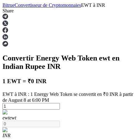
Bitrue
Convertisseur de Cryptomonnaies
EWT
à
INR
Share
Contrats à terme
Convertir Energy Web Token
ewt
en
Indian Rupee
INR
1 EWT = ₹0 INR
EWT à INR : 1 Energy Web Token se convertit en ₹0 INR à partir
Futures USDT
de August 8 at 6:00 PM
Futures utilisant l'USDT comme garantie
ewt
ewt
INR