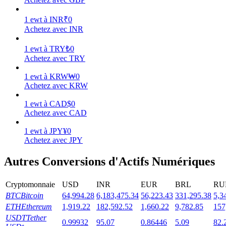
1
ewt
à
INR
₹
0
Achetez avec INR
1
ewt
à
TRY
₺
0
Jalonnement
Achetez avec TRY
Des rendements élevés et un accès instantané
1
ewt
à
KRW
₩
0
Achetez avec KRW
1
ewt
à
CAD
$
0
Achetez avec CAD
1
ewt
à
JPY
¥
0
Achetez avec JPY
Autres Conversions d'Actifs Numériques
Launchpool
Cryptomonnaie
USD
INR
EUR
BRL
RU
Staking flexible pour gagner des jetons populaires
BTC
Bitcoin
64,994.28
6,183,475.34
56,223.43
331,295.38
5,3
ETH
Ethereum
1,919.22
182,592.52
1,660.22
9,782.85
157
USDT
Tether
0.99932
95.07
0.86446
5.09
82.