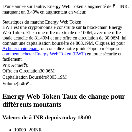
D'une année sur l'autre, Energy Web Token a augmenté de ₹-- INR,
Futures USDC
marquant un 3.49% en augmentant en valeur.
Futures utilisant l'USDC comme garantie
Statistiques du marché Energy Web Token
EWT est une cryptomonnaie construite sur la blockchain Energy
Web Token. Elle a une offre maximale de 100M, avec une offre
totale actuelle de 81.49M et une offre en circulation de 30.06M, lui
donnant une capitalisation boursière de 803.19M. Cliquez ici pour
Acheter maintenant
, ou consultez notre guide étape par étape sur
comment acheter Energy Web Token (EWT)
en toute sécurité et
facilement.
Prix Actuel
₹
0
Offre en Circulation
30.06M
Copie de Trading
Capitalisation Boursière
₹
803.19M
Volume(24h)
₹
--
Rejoignez les meilleurs traders
Energy Web Token Taux de change pour
différents montants
Valeurs de à INR depuis today 18:00
10000
=
₹
0
INR