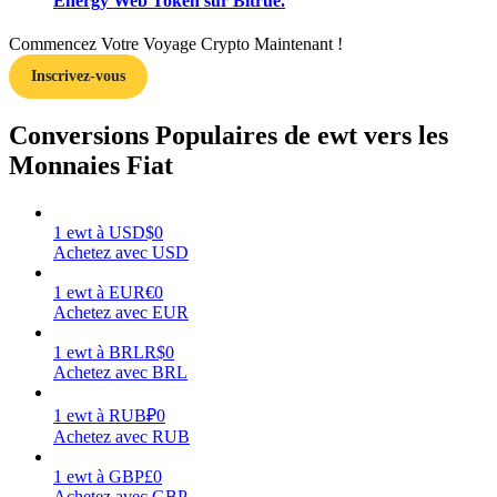
Energy Web Token sur Bitrue.
Commencez Votre Voyage Crypto Maintenant !
Inscrivez-vous
Gagner
Conversions Populaires de ewt vers les
Monnaies Fiat
1
ewt
à
USD
$
0
Achetez avec USD
1
ewt
à
EUR
€
0
Achetez avec EUR
1
ewt
à
BRL
R$
0
Cochon de puissance
Achetez avec BRL
Gagnez quotidiennement des récompenses compétitives
1
ewt
à
RUB
₽
0
Achetez avec RUB
1
ewt
à
GBP
£
0
Achetez avec GBP