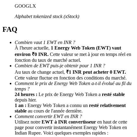
GOOGLX
Alphabet tokenized stock (xStock)
FAQ
Combien vaut 1 EWT en INR ?
À l'heure actuelle,
1 Energy Web Token (EWT) vaut
environ ₹0 INR.
Cette valeur se met à jour en temps réel en
Parrainage
fonction du taux de marché actuel.
Combien de EWT puis-je obtenir pour 1 INR ?
Invitez un ami pour recevoir des récompenses en espèces
Au taux de change actuel,
₹1 INR peut acheter 0 EWT.
BTC Welcome Rewards
Cette valeur fluctue en fonction des conditions du marché.
Comment le prix de Energy Web Token a-t-il évolué au fil du
temps ?
24 heures :
Le prix de Energy Web Token a
resté stable
depuis hier.
1 an :
Energy Web Token a connu un
resté relativement
stable
au cours de l'année dernière.
Comment convertir EWT en INR ?
Utilisez notre
EWT à INR convertisseur
en haut de cette
page pour convertir instantanément Energy Web Token en
Indian Rupee. Voici quelques exemples rapides :