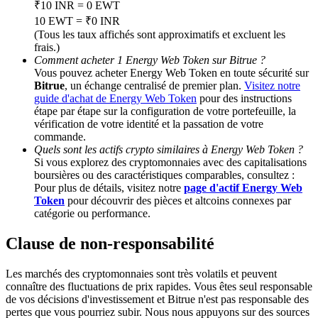
₹10 INR = 0 EWT
10 EWT = ₹0 INR
BTC Welcome Rewards
(Tous les taux affichés sont approximatifs et excluent les
frais.)
Deposit & Trade BTC to Share 25000 USDT prize pool!
Comment acheter 1 Energy Web Token sur Bitrue ?
Vous pouvez acheter Energy Web Token en toute sécurité sur
Bitrue
, un échange centralisé de premier plan.
Visitez notre
guide d'achat de Energy Web Token
pour des instructions
étape par étape sur la configuration de votre portefeuille, la
Deposit CASHCAT & Win
vérification de votre identité et la passation de votre
commande.
Share 500000 CASHCAT prize pool
Quels sont les actifs crypto similaires à Energy Web Token ?
Si vous explorez des cryptomonnaies avec des capitalisations
boursières ou des caractéristiques comparables, consultez :
Pour plus de détails, visitez notre
page d'actif Energy Web
Token
pour découvrir des pièces et altcoins connexes par
Exclusive for BitMart Users
catégorie ou performance.
Register & Trade to Win 500,000 USDT
Clause de non-responsabilité
Les marchés des cryptomonnaies sont très volatils et peuvent
connaître des fluctuations de prix rapides. Vous êtes seul responsable
Precious Metals Trading Carnival
de vos décisions d'investissement et Bitrue n'est pas responsable des
pertes que vous pourriez subir. Nous nous appuyons sur des sources
Trade Gold & Silver · 33,333 USDT Bonus