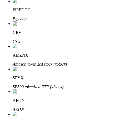
Bitrue
AI
PIPEDOG
Pipedog
GRVT
Grvt
Partenaires Bitrue
AMZNX
Amazon tokenized stock (xStock)
SPYX
SP500 tokenized ETF (xStock)
AEON
Affiliés Bitrue
AEON
Jusqu'à 65 % de commissions !