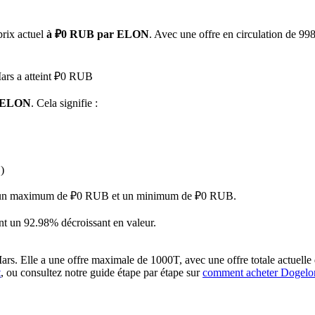
prix actuel
à ₽0 RUB par ELON
. Avec une offre en circulation de 9
Mars a atteint ₽0 RUB
1 ELON
. Cela signifie :
 premières
)
nant un maximum de ₽0 RUB et un minimum de ₽0 RUB.
t un 92.98% décroissant en valeur.
. Elle a une offre maximale de 1000T, avec une offre totale actuelle 
t
, ou consultez notre guide étape par étape sur
comment acheter Dogel