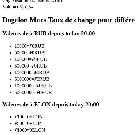
Capitalisation Boursière
₽
2.18B
Futures utilisant l'USDC comme garantie
Volume(24h)
₽
--
Dogelon Mars Taux de change pour différe
Valeurs de à RUB depuis today 20:00
10000
=
₽
0
RUB
50000
=
₽
0
RUB
100000
=
₽
0
RUB
500000
=
₽
0
RUB
Copie de Trading
1000000
=
₽
0
RUB
Rejoignez les meilleurs traders
5000000
=
₽
0
RUB
10000000
=
₽
0
RUB
50000000
=
₽
0
RUB
Valeurs de à ELON depuis today 20:00
₽
100
=
0
ELON
₽
500
=
0
ELON
₽
1000
=
0
ELON