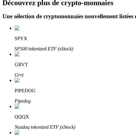
Découvrez plus de crypto-monnaies
Une sélection de cryptomonnaies nouvellement listées 
Blocages BTR
Des investissements exclusifs pour les détenteurs de BTR
SPYX
SP500 tokenized ETF (xStock)
GRVT
Grvt
PIPEDOG
Prêts
Pipedog
Service d'emprunt adossé à des cryptomonnaies
QQQX
Nasdaq tokenized ETF (xStock)