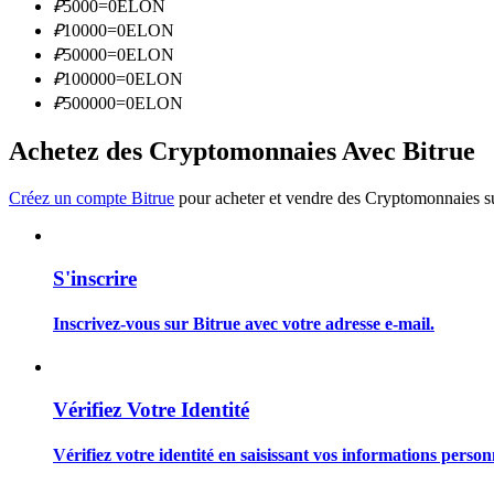
₽
5000
=
0
ELON
Devenez un trader de copie
₽
10000
=
0
ELON
Profitez du partage des bénéfices et des commissions de copy t
₽
50000
=
0
ELON
₽
100000
=
0
ELON
₽
500000
=
0
ELON
Achetez des Cryptomonnaies Avec Bitrue
Créez un compte Bitrue
pour acheter et vendre des Cryptomonnaies sur
S'inscrire
Information
Analyse de mégadonnées, y compris des informations commercia
Inscrivez-vous sur Bitrue avec votre adresse e-mail.
Vérifiez Votre Identité
Vérifiez votre identité en saisissant vos informations person