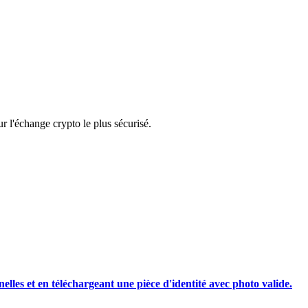
rading
 l'échange crypto le plus sécurisé.
les, etc.
nelles et en téléchargeant une pièce d'identité avec photo valide.