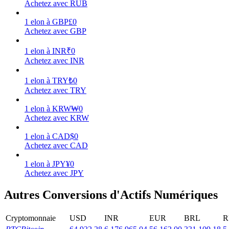
Achetez avec RUB
Gagner
1
elon
à
GBP
£
0
Achetez avec GBP
1
elon
à
INR
₹
0
Achetez avec INR
1
elon
à
TRY
₺
0
Achetez avec TRY
1
elon
à
KRW
₩
0
Achetez avec KRW
Cochon de puissance
1
elon
à
CAD
$
0
Gagnez quotidiennement des récompenses compétitives
Achetez avec CAD
1
elon
à
JPY
¥
0
Achetez avec JPY
Autres Conversions d'Actifs Numériques
Cryptomonnaie
USD
INR
EUR
BRL
R