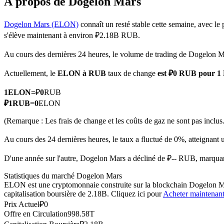
À propos de Dogelon Mars
Dogelon Mars (ELON)
connaît un resté stable cette semaine, avec le 
s'élève maintenant à environ ₽2.18B RUB.
Futures COIN-M
Au cours des dernières 24 heures, le volume de trading de Dogelon 
Contrats à terme sur crypto-monnaie
Actuellement, le
ELON à RUB
taux de change
est ₽0 RUB pour 
1
ELON
=
₽
0
RUB
TradFi
₽
1
RUB
=
0
ELON
Produits dérivés sur actions, forex, métaux précieux et matières
(Remarque : Les frais de change et les coûts de gaz ne sont pas inclus.
Au cours des 24 dernières heures, le taux a fluctué de 0%, atteig
D'une année sur l'autre, Dogelon Mars a décliné de ₽-- RUB, marquan
Statistiques du marché Dogelon Mars
ELON est une cryptomonnaie construite sur la blockchain Dogelon Mars
capitalisation boursière de 2.18B. Cliquez ici pour
Acheter maintenan
Prix Actuel
₽
0
Offre en Circulation
998.58T
Futures USDC