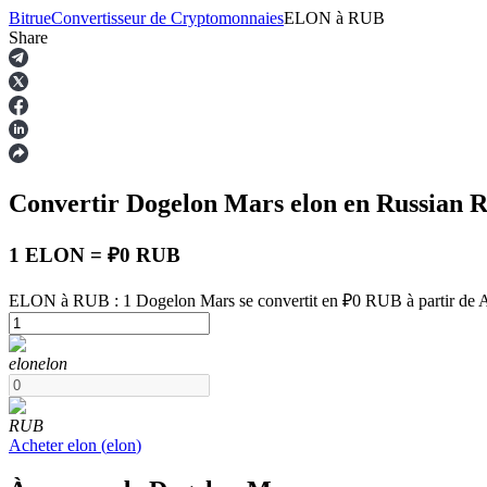
Bitrue
Convertisseur de Cryptomonnaies
ELON
à
RUB
Share
Contrats à terme
Convertir Dogelon Mars
elon
en Russian 
1 ELON = ₽0 RUB
ELON à RUB : 1 Dogelon Mars se convertit en ₽0 RUB à partir de 
Futures USDT
elon
elon
Futures utilisant l'USDT comme garantie
RUB
Acheter
elon
(
elon
)