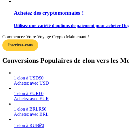
Achetez des cryptomonnaies！
Guide
Guide de démarrage des contrats à terme
Utilisez une variété d'options de paiement pour acheter Do
Commencez Votre Voyage Crypto Maintenant !
Inscrivez-vous
Conversions Populaires de elon vers les M
1
elon
à
USD
$
0
Stratégies de trading
Achetez avec USD
Apprenez à rester rentable
1
elon
à
EUR
€
0
Achetez avec EUR
1
elon
à
BRL
R$
0
Achetez avec BRL
1
elon
à
RUB
₽
0