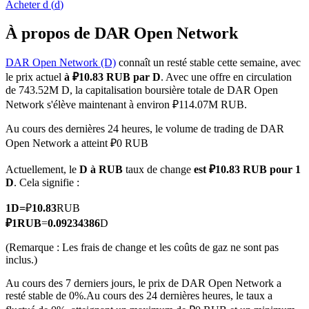
Acheter
d
(
d
)
À propos de DAR Open Network
DAR Open Network (D)
connaît un resté stable cette semaine, avec
Futures COIN-M
le prix actuel
à ₽10.83 RUB par D
. Avec une offre en circulation
de 743.52M D, la capitalisation boursière totale de DAR Open
Contrats à terme sur crypto-monnaie
Network s'élève maintenant à environ ₽114.07M RUB.
Au cours des dernières 24 heures, le volume de trading de DAR
Open Network a atteint ₽0 RUB
TradFi
Actuellement, le
D à RUB
taux de change
est ₽10.83 RUB pour 1
Produits dérivés sur actions, forex, métaux précieux et matières
D
. Cela signifie :
premières
1
D
=
₽
10.83
RUB
₽
1
RUB
=
0.09234386
D
(Remarque : Les frais de change et les coûts de gaz ne sont pas
inclus.)
Au cours des 7 derniers jours, le prix de DAR Open Network a
resté stable de 0%.
Au cours des 24 dernières heures, le taux a