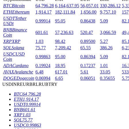
BTC
Bitcoin
64,796.28
6,164,637.95
56,057.01
330,286.12
5,3
ETH
Ethereum
1,914.17
182,111.84
1,656.00
9,757.10
157
USDT
Tether
0.99914
95.05
0.86438
5.09
82.
USDt
BNB
Binance
601.61
57,236.63
520.47
3,066.59
49,
Coin
Blocages BTR
XRP
XRP
1.03
98.42
0.89500
5.27
85.
SOL
Solana
75.77
7,209.42
65.55
386.26
6,2
Des investissements exclusifs pour les détenteurs de BTR
USDC
USD
0.99863
95.00
0.86394
5.09
82.
Coin
ADA
Cardano
0.19924
18.95
0.17237
1.01
16.
AVAX
Avalanche
6.48
617.01
5.61
33.05
533
DOGE
Dogecoin
0.06994
6.65
0.06051
0.35655
5.7
USD
INR
EUR
BRL
RUB
TRY
BTC
64,796.28
ETH
1,914.17
USDT
0.99914
Prêts
BNB
601.61
XRP
1.03
Service d'emprunt adossé à des cryptomonnaies
SOL
75.77
USDC
0.99863