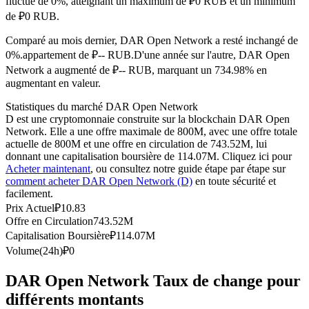
fluctué de 0%, atteignant un maximum de ₽0 RUB et un minimum
Futures USDC
de ₽0 RUB.
Futures utilisant l'USDC comme garantie
Comparé au mois dernier, DAR Open Network a resté inchangé de
0%.appartement de ₽-- RUB.
D'une année sur l'autre, DAR Open
Network a augmenté de ₽-- RUB, marquant un 734.98% en
augmentant en valeur.
Statistiques du marché DAR Open Network
D est une cryptomonnaie construite sur la blockchain DAR Open
Network. Elle a une offre maximale de 800M, avec une offre totale
actuelle de 800M et une offre en circulation de 743.52M, lui
donnant une capitalisation boursière de 114.07M. Cliquez ici pour
Acheter maintenant
, ou consultez notre guide étape par étape sur
Copie de Trading
comment acheter DAR Open Network (D)
en toute sécurité et
facilement.
Rejoignez les meilleurs traders
Prix Actuel
₽
10.83
Offre en Circulation
743.52M
Capitalisation Boursière
₽
114.07M
Volume(24h)
₽
0
DAR Open Network Taux de change pour
différents montants