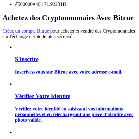
₽
500000
=
46,171.92231
D
Achetez des Cryptomonnaies Avec Bitrue
Créez un compte Bitrue
pour acheter et vendre des Cryptomonnaies
Guide
sur l'échange crypto le plus sécurisé.
Guide de démarrage des contrats à terme
S'inscrire
Inscrivez-vous sur Bitrue avec votre adresse e-mail.
Vérifiez Votre Identité
Vérifiez votre identité en saisissant vos informations
Stratégies de trading
personnelles et en téléchargeant une pièce d'identité avec
photo valide.
Apprenez à rester rentable