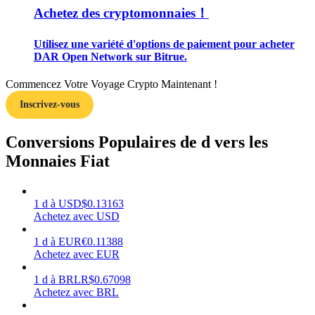
Achetez des cryptomonnaies！
Utilisez une variété d'options de paiement pour acheter
DAR Open Network sur Bitrue.
Gagner
Commencez Votre Voyage Crypto Maintenant !
Inscrivez-vous
Conversions Populaires de d vers les
Monnaies Fiat
1
d
à
USD
$
0.13163
Achetez avec USD
Cochon de puissance
1
d
à
EUR
€
0.11388
Gagnez quotidiennement des récompenses compétitives
Achetez avec EUR
1
d
à
BRL
R$
0.67098
Achetez avec BRL