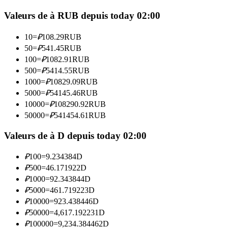
Valeurs de à RUB depuis today 02:00
Devenez un trader de copie
10
=
₽
108.29
RUB
Profitez du partage des bénéfices et des commissions de copy
50
=
₽
541.45
RUB
trading
100
=
₽
1082.91
RUB
500
=
₽
5414.55
RUB
1000
=
₽
10829.09
RUB
5000
=
₽
54145.46
RUB
10000
=
₽
108290.92
RUB
50000
=
₽
541454.61
RUB
Valeurs de à D depuis today 02:00
Information
₽
100
=
9.234384
D
₽
500
=
46.171922
D
Analyse de mégadonnées, y compris des informations
₽
1000
=
92.343844
D
commerciales, etc.
₽
5000
=
461.719223
D
₽
10000
=
923.438446
D
₽
50000
=
4,617.192231
D
₽
100000
=
9,234.384462
D