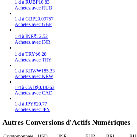
1
d
à
RUB
₽
10.83
Achetez avec RUB
1
d
à
GBP
£
0.09757
Achetez avec GBP
Jalonnement
1
d
à
INR
₹
12.52
Achetez avec INR
Des rendements élevés et un accès instantané
1
d
à
TRY
₺
6.28
Achetez avec TRY
1
d
à
KRW
₩
185.33
Achetez avec KRW
1
d
à
CAD
$
0.18363
Achetez avec CAD
1
d
à
JPY
¥
20.77
Launchpool
Achetez avec JPY
Staking flexible pour gagner des jetons populaires
Autres Conversions d'Actifs Numériques
Cryptomonnaie
USD
INR
EUR
BRL
RU