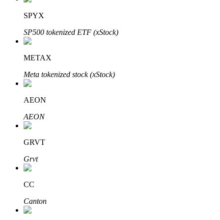
Bitrue
AI
SPYX
SP500 tokenized ETF (xStock)
METAX
Meta tokenized stock (xStock)
Partenaires Bitrue
AEON
AEON
GRVT
Grvt
CC
Affiliés Bitrue
Canton
Jusqu'à 65 % de commissions !