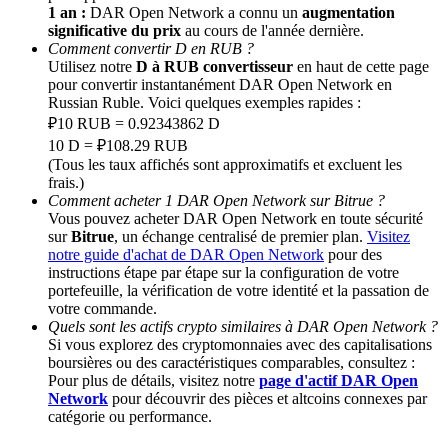
1 an :
DAR Open Network a connu un
augmentation
significative du prix
au cours de l'année dernière.
BTC Welcome Rewards
Comment convertir D en RUB ?
Utilisez notre
D à RUB convertisseur
en haut de cette page
Deposit & Trade BTC to Share 25000 USDT prize pool!
pour convertir instantanément DAR Open Network en
Russian Ruble. Voici quelques exemples rapides :
₽10 RUB = 0.92343862 D
10 D = ₽108.29 RUB
(Tous les taux affichés sont approximatifs et excluent les
Deposit CASHCAT & Win
frais.)
Share 500000 CASHCAT prize pool
Comment acheter 1 DAR Open Network sur Bitrue ?
Vous pouvez acheter DAR Open Network en toute sécurité
sur
Bitrue
, un échange centralisé de premier plan.
Visitez
notre guide d'achat de DAR Open Network
pour des
instructions étape par étape sur la configuration de votre
Exclusive for BitMart Users
portefeuille, la vérification de votre identité et la passation de
votre commande.
Register & Trade to Win 500,000 USDT
Quels sont les actifs crypto similaires à DAR Open Network ?
Si vous explorez des cryptomonnaies avec des capitalisations
boursières ou des caractéristiques comparables, consultez :
Pour plus de détails, visitez notre
page d'actif DAR Open
Network
pour découvrir des pièces et altcoins connexes par
Precious Metals Trading Carnival
catégorie ou performance.
Trade Gold & Silver · 33,333 USDT Bonus