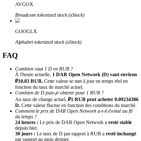
AVGOX
Broadcom tokenized stock (xStock)
GOOGLX
Alphabet tokenized stock (xStock)
FAQ
Parrainage
Combien vaut 1 D en RUB ?
Invitez un ami pour recevoir des récompenses en espèces
À l'heure actuelle,
1 DAR Open Network (D) vaut environ
BTC Welcome Rewards
₽10.83 RUB.
Cette valeur se met à jour en temps réel en
fonction du taux de marché actuel.
Combien de D puis-je obtenir pour 1 RUB ?
Au taux de change actuel,
₽1 RUB peut acheter 0.09234386
D.
Cette valeur fluctue en fonction des conditions du marché.
Comment le prix de DAR Open Network a-t-il évolué au fil
du temps ?
24 heures :
Le prix de DAR Open Network a
resté stable
depuis hier.
30 jours :
Le taux de D par rapport à RUB a
resté inchangé
par rapport au mois dernier.