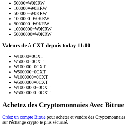
50000
=
₩
0
KRW
100000
=
₩
0
KRW
500000
=
₩
0
KRW
Devenez un trader de copie
1000000
=
₩
0
KRW
5000000
=
₩
0
KRW
Profitez du partage des bénéfices et des commissions de copy
10000000
=
₩
0
KRW
trading
50000000
=
₩
0
KRW
Valeurs de à CXT depuis today 11:00
₩
10000
=
0
CXT
₩
50000
=
0
CXT
₩
100000
=
0
CXT
₩
500000
=
0
CXT
₩
1000000
=
0
CXT
₩
5000000
=
0
CXT
₩
10000000
=
0
CXT
Information
₩
50000000
=
0
CXT
Analyse de mégadonnées, y compris des informations
commerciales, etc.
Achetez des Cryptomonnaies Avec Bitrue
Créez un compte Bitrue
pour acheter et vendre des Cryptomonnaies
sur l'échange crypto le plus sécurisé.