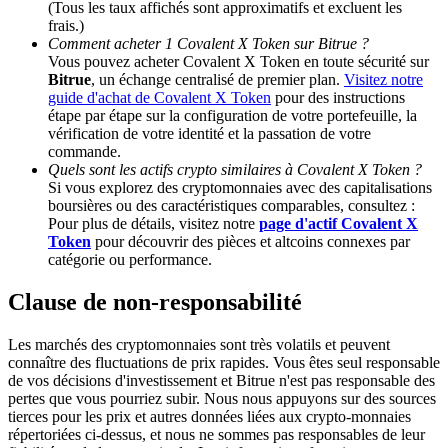
(Tous les taux affichés sont approximatifs et excluent les
frais.)
Comment acheter 1 Covalent X Token sur Bitrue ?
BTC Welcome Rewards
Vous pouvez acheter Covalent X Token en toute sécurité sur
Bitrue
, un échange centralisé de premier plan.
Visitez notre
Deposit & Trade BTC to Share 25000 USDT prize pool!
guide d'achat de Covalent X Token
pour des instructions
étape par étape sur la configuration de votre portefeuille, la
vérification de votre identité et la passation de votre
commande.
Deposit CASHCAT & Win
Quels sont les actifs crypto similaires à Covalent X Token ?
Si vous explorez des cryptomonnaies avec des capitalisations
Share 500000 CASHCAT prize pool
boursières ou des caractéristiques comparables, consultez :
Pour plus de détails, visitez notre
page d'actif Covalent X
Token
pour découvrir des pièces et altcoins connexes par
catégorie ou performance.
Exclusive for BitMart Users
Clause de non-responsabilité
Register & Trade to Win 500,000 USDT
Les marchés des cryptomonnaies sont très volatils et peuvent
connaître des fluctuations de prix rapides. Vous êtes seul responsable
de vos décisions d'investissement et Bitrue n'est pas responsable des
pertes que vous pourriez subir. Nous nous appuyons sur des sources
Precious Metals Trading Carnival
tierces pour les prix et autres données liées aux crypto-monnaies
répertoriées ci-dessus, et nous ne sommes pas responsables de leur
Trade Gold & Silver · 33,333 USDT Bonus