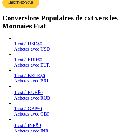
Inscrivez-vous
Conversions Populaires de cxt vers les
Monnaies Fiat
Gagner
1
cxt
à
USD
$
0
Achetez avec USD
1
cxt
à
EUR
€
0
Achetez avec EUR
1
cxt
à
BRL
R$
0
Achetez avec BRL
1
cxt
à
RUB
₽
0
Cochon de puissance
Achetez avec RUB
Gagnez quotidiennement des récompenses compétitives
1
cxt
à
GBP
£
0
Achetez avec GBP
1
cxt
à
INR
₹
0
Achetez avec INR