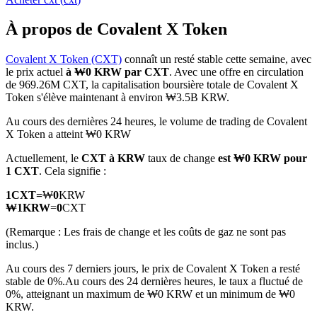
À propos de Covalent X Token
Covalent X Token (CXT)
connaît un resté stable cette semaine, avec
le prix actuel
à ₩0 KRW par CXT
. Avec une offre en circulation
Futures COIN-M
de 969.26M CXT, la capitalisation boursière totale de Covalent X
Token s'élève maintenant à environ ₩3.5B KRW.
Contrats à terme sur crypto-monnaie
Au cours des dernières 24 heures, le volume de trading de Covalent
X Token a atteint ₩0 KRW
TradFi
Actuellement, le
CXT à KRW
taux de change
est ₩0 KRW pour
1 CXT
. Cela signifie :
Produits dérivés sur actions, forex, métaux précieux et matières
premières
1
CXT
=
₩
0
KRW
₩
1
KRW
=
0
CXT
(Remarque : Les frais de change et les coûts de gaz ne sont pas
inclus.)
Au cours des 7 derniers jours, le prix de Covalent X Token a resté
stable de 0%.
Au cours des 24 dernières heures, le taux a fluctué de
0%, atteignant un maximum de ₩0 KRW et un minimum de ₩0
KRW.