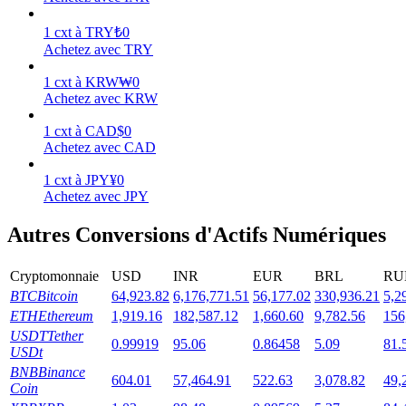
1
cxt
à
TRY
₺
0
Achetez avec TRY
1
cxt
à
KRW
₩
0
Jalonnement
Achetez avec KRW
Des rendements élevés et un accès instantané
1
cxt
à
CAD
$
0
Achetez avec CAD
1
cxt
à
JPY
¥
0
Achetez avec JPY
Autres Conversions d'Actifs Numériques
Cryptomonnaie
USD
INR
EUR
BRL
RU
BTC
Bitcoin
64,923.82
6,176,771.51
56,177.02
330,936.21
5,2
Launchpool
ETH
Ethereum
1,919.16
182,587.12
1,660.60
9,782.56
156
USDT
Tether
0.99919
95.06
0.86458
5.09
81.
Staking flexible pour gagner des jetons populaires
USDt
BNB
Binance
604.01
57,464.91
522.63
3,078.82
49,
Coin