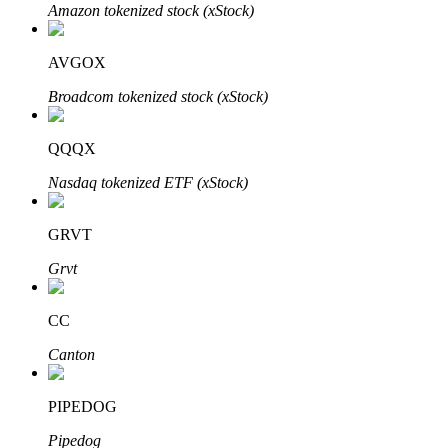
Amazon tokenized stock (xStock)
Bitrue
AI
AVGOX
Broadcom tokenized stock (xStock)
QQQX
Nasdaq tokenized ETF (xStock)
Partenaires Bitrue
GRVT
Grvt
CC
Canton
Affiliés Bitrue
PIPEDOG
Jusqu'à 65 % de commissions !
Pipedog