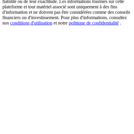
fiabilité ou de leur exactitude. Les informations fournies sur cette
plateforme et tout matériel associé sont uniquement à des fins
d'information et ne doivent pas être considérées comme des conseils
financiers ou d'investissement. Pour plus d'informations, consultez
nos
conditions d'utilisation
et notre
politique de confidentialité
.
USDT New User Exclusive 10% APR
USDT Flexible Staking | Daily Rewards
BTC New User Exclusive: 6.5% APR
BTC Flexible Staking | Daily Rewards
Plus d'événements