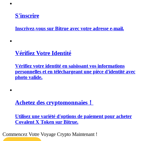
S'inscrire
Inscrivez-vous sur Bitrue avec votre adresse e-mail.
Guide
Guide de démarrage des contrats à terme
Vérifiez Votre Identité
Vérifiez votre identité en saisissant vos informations
personnelles et en téléchargeant une pièce d'identité avec
photo valide.
Achetez des cryptomonnaies！
Stratégies de trading
Utilisez une variété d'options de paiement pour acheter
Covalent X Token sur Bitrue.
Apprenez à rester rentable
Commencez Votre Voyage Crypto Maintenant !