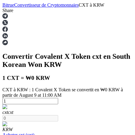
Bitrue
Convertisseur de Cryptomonnaies
CXT
à
KRW
Share
Contrats à terme
Convertir Covalent X Token
cxt
en South
Korean Won
KRW
1 CXT = ₩0 KRW
CXT à KRW : 1 Covalent X Token se convertit en ₩0 KRW à
partir de August 9 at 11:00 AM
Futures USDT
Futures utilisant l'USDT comme garantie
cxt
cxt
KRW
Acheter
cxt
(
cxt
)