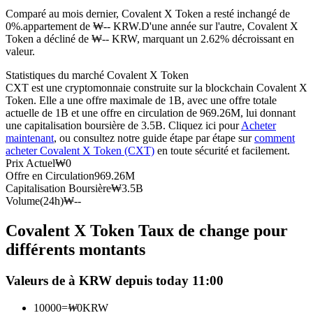
Comparé au mois dernier, Covalent X Token a resté inchangé de
Futures USDC
0%.appartement de ₩-- KRW.
D'une année sur l'autre, Covalent X
Token a décliné de ₩-- KRW, marquant un 2.62% décroissant en
Futures utilisant l'USDC comme garantie
valeur.
Statistiques du marché Covalent X Token
CXT est une cryptomonnaie construite sur la blockchain Covalent X
Token. Elle a une offre maximale de 1B, avec une offre totale
actuelle de 1B et une offre en circulation de 969.26M, lui donnant
une capitalisation boursière de 3.5B. Cliquez ici pour
Acheter
maintenant
, ou consultez notre guide étape par étape sur
comment
acheter Covalent X Token (CXT)
en toute sécurité et facilement.
Prix Actuel
₩
0
Offre en Circulation
969.26M
Copie de Trading
Capitalisation Boursière
₩
3.5B
Volume(24h)
₩
--
Rejoignez les meilleurs traders
Covalent X Token Taux de change pour
différents montants
Valeurs de à KRW depuis today 11:00
10000
=
₩
0
KRW