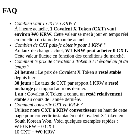
FAQ
Combien vaut 1 CXT en KRW ?
À l'heure actuelle,
1 Covalent X Token (CXT) vaut
environ ₩0 KRW.
Cette valeur se met à jour en temps réel
en fonction du taux de marché actuel.
Combien de CXT puis-je obtenir pour 1 KRW ?
Au taux de change actuel,
₩1 KRW peut acheter 0 CXT.
Cette valeur fluctue en fonction des conditions du marché.
Parrainage
Comment le prix de Covalent X Token a-t-il évolué au fil du
Invitez un ami pour recevoir des récompenses en espèces
temps ?
24 heures :
Le prix de Covalent X Token a
resté stable
BTC Welcome Rewards
depuis hier.
30 jours :
Le taux de CXT par rapport à KRW a
resté
inchangé
par rapport au mois dernier.
1 an :
Covalent X Token a connu un
resté relativement
stable
au cours de l'année dernière.
Comment convertir CXT en KRW ?
Utilisez notre
CXT à KRW convertisseur
en haut de cette
page pour convertir instantanément Covalent X Token en
South Korean Won. Voici quelques exemples rapides :
₩10 KRW = 0 CXT
10 CXT = ₩0 KRW