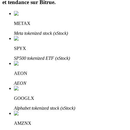
et tendance sur
Bitrue
.
METAX
Meta tokenized stock (xStock)
Investissement automobile
SPYX
Obtenez des bénéfices à long terme et des intérêts flexibles
SP500 tokenized ETF (xStock)
AEON
AEON
GOOGLX
Alphabet tokenized stock (xStock)
Apprenez le Staking
AMZNX
Découvrez comment gagner un revenu passif