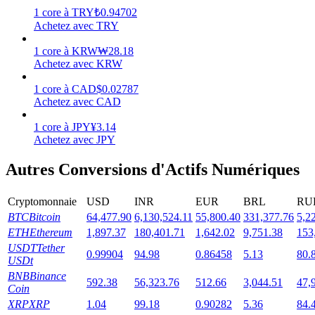
1
core
à
TRY
₺
0.94702
Achetez avec TRY
1
core
à
KRW
₩
28.18
Achetez avec KRW
Jalonnement
1
core
à
CAD
$
0.02787
Des rendements élevés et un accès instantané
Achetez avec CAD
1
core
à
JPY
¥
3.14
Achetez avec JPY
Autres Conversions d'Actifs Numériques
Cryptomonnaie
USD
INR
EUR
BRL
RU
BTC
Bitcoin
64,477.90
6,130,524.11
55,800.40
331,377.76
5,2
ETH
Ethereum
1,897.37
180,401.71
1,642.02
9,751.38
153
Launchpool
USDT
Tether
0.99904
94.98
0.86458
5.13
80.
USDt
Staking flexible pour gagner des jetons populaires
BNB
Binance
592.38
56,323.76
512.66
3,044.51
47,
Coin
XRP
XRP
1.04
99.18
0.90282
5.36
84.