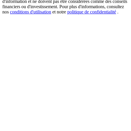
d'information et ne doivent pas être considérées comme des conseils
financiers ou d'investissement. Pour plus d'informations, consultez
nos
conditions d'utilisation
et notre
politique de confidentialité
.
New Listing Futures Fest
Trade New Futures, Win 200,000 USDT
Crypto World Cup 2026: Grand Finale
77,777+3k Rewards
Plus d'événements