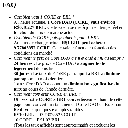
FAQ
Combien vaut 1 CORE en BRL ?
À l'heure actuelle,
1 Core DAO (CORE) vaut environ
R$0.10227 BRL.
Cette valeur se met à jour en temps réel en
fonction du taux de marché actuel.
Combien de CORE puis-je obtenir pour 1 BRL ?
Au taux de change actuel,
R$1 BRL peut acheter
9.77803852 CORE.
Cette valeur fluctue en fonction des
conditions du marché.
Parrainage
Comment le prix de Core DAO a-t-il évolué au fil du temps ?
Invitez un ami pour recevoir des récompenses en espèces
24 heures :
Le prix de Core DAO a
augmenté de
légèrement
depuis hier.
Deposit CASHCAT & Win
30 jours :
Le taux de CORE par rapport à BRL a
diminué
par rapport au mois dernier.
1 an :
Core DAO a connu un
diminution significative du
prix
au cours de l'année dernière.
Comment convertir CORE en BRL ?
Utilisez notre
CORE à BRL convertisseur
en haut de cette
page pour convertir instantanément Core DAO en Brazilian
Real. Voici quelques exemples rapides :
R$10 BRL = 97.78038525 CORE
10 CORE = R$1.02 BRL
(Tous les taux affichés sont approximatifs et excluent les