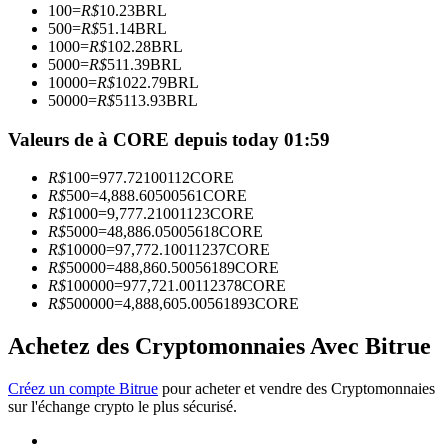
100
=
R$
10.23
BRL
500
=
R$
51.14
BRL
1000
=
R$
102.28
BRL
Devenez un trader de copie
5000
=
R$
511.39
BRL
10000
=
R$
1022.79
BRL
Profitez du partage des bénéfices et des commissions de copy
50000
=
R$
5113.93
BRL
trading
Valeurs de à CORE depuis today 01:59
R$
100
=
977.72100112
CORE
R$
500
=
4,888.60500561
CORE
R$
1000
=
9,777.21001123
CORE
R$
5000
=
48,886.05005618
CORE
R$
10000
=
97,772.10011237
CORE
R$
50000
=
488,860.50056189
CORE
R$
100000
=
977,721.00112378
CORE
R$
500000
=
4,888,605.00561893
CORE
Information
Analyse de mégadonnées, y compris des informations
Achetez des Cryptomonnaies Avec Bitrue
commerciales, etc.
Créez un compte Bitrue
pour acheter et vendre des Cryptomonnaies
sur l'échange crypto le plus sécurisé.