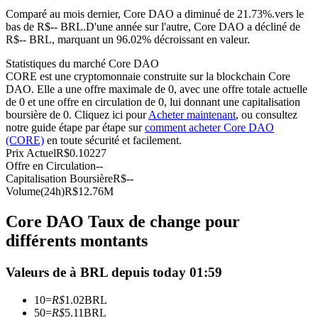
Comparé au mois dernier, Core DAO a diminué de 21.73%.vers le
Futures USDC
bas de R$-- BRL.
D'une année sur l'autre, Core DAO a décliné de
R$-- BRL, marquant un 96.02% décroissant en valeur.
Futures utilisant l'USDC comme garantie
Statistiques du marché Core DAO
CORE est une cryptomonnaie construite sur la blockchain Core
DAO. Elle a une offre maximale de 0, avec une offre totale actuelle
de 0 et une offre en circulation de 0, lui donnant une capitalisation
boursière de 0. Cliquez ici pour
Acheter maintenant
, ou consultez
notre guide étape par étape sur
comment acheter Core DAO
(CORE)
en toute sécurité et facilement.
Prix Actuel
R$
0.10227
Offre en Circulation
--
Capitalisation Boursière
R$
--
Copie de Trading
Volume(24h)
R$
12.76M
Rejoignez les meilleurs traders
Core DAO Taux de change pour
différents montants
Valeurs de à BRL depuis today 01:59
10
=
R$
1.02
BRL
50
=
R$
5.11
BRL