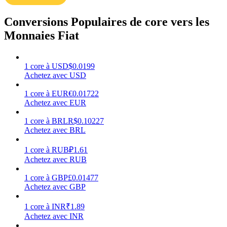
Conversions Populaires de core vers les
Monnaies Fiat
Gagner
1
core
à
USD
$
0.0199
Achetez avec USD
1
core
à
EUR
€
0.01722
Achetez avec EUR
1
core
à
BRL
R$
0.10227
Achetez avec BRL
1
core
à
RUB
₽
1.61
Achetez avec RUB
Cochon de puissance
1
core
à
GBP
£
0.01477
Gagnez quotidiennement des récompenses compétitives
Achetez avec GBP
1
core
à
INR
₹
1.89
Achetez avec INR