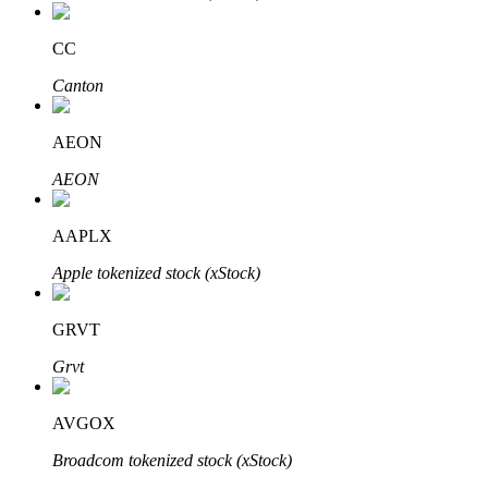
Bitrue
AI
CC
Canton
AEON
AEON
Partenaires Bitrue
AAPLX
Apple tokenized stock (xStock)
GRVT
Grvt
AVGOX
Affiliés Bitrue
Broadcom tokenized stock (xStock)
Jusqu'à 65 % de commissions !