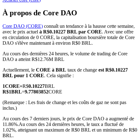
À propos de Core DAO
Core DAO (CORE)
connaît un tendance à la hausse cette semaine,
avec le prix actuel
à R$0.10227 BRL par CORE
. Avec une offre
Futures COIN-M
en circulation de 0 CORE, la capitalisation boursière totale de Core
DAO s'élève maintenant à environ R$0 BRL.
Contrats à terme sur crypto-monnaie
Au cours des dernières 24 heures, le volume de trading de Core
DAO a atteint R$12.76M BRL
TradFi
Actuellement, le
CORE à BRL
taux de change
est R$0.10227
BRL pour 1 CORE
. Cela signifie :
Produits dérivés sur actions, forex, métaux précieux et matières
premières
1
CORE
=
R$
0.10227
BRL
R$
1
BRL
=
9.77803852
CORE
(Remarque : Les frais de change et les coûts de gaz ne sont pas
inclus.)
Au cours des 7 derniers jours, le prix de Core DAO a augmenté de
11.86%.
Au cours des 24 dernières heures, le taux a fluctué de
1.02%, atteignant un maximum de R$0 BRL et un minimum de R$0
BRL.