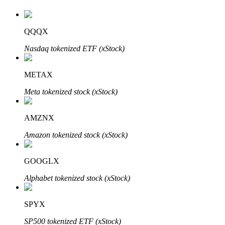
QQQX
Nasdaq tokenized ETF (xStock)
METAX
Investissement automobile
Meta tokenized stock (xStock)
Obtenez des bénéfices à long terme et des intérêts flexibles
AMZNX
Amazon tokenized stock (xStock)
GOOGLX
Alphabet tokenized stock (xStock)
Apprenez le Staking
SPYX
Découvrez comment gagner un revenu passif
SP500 tokenized ETF (xStock)