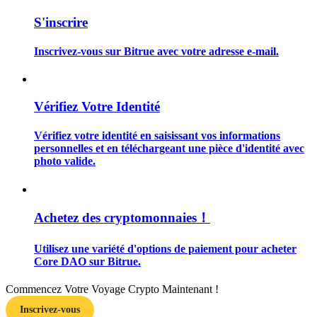
S'inscrire
Inscrivez-vous sur Bitrue avec votre adresse e-mail.
Guide
Vérifiez Votre Identité
Guide de démarrage des contrats à terme
Vérifiez votre identité en saisissant vos informations
personnelles et en téléchargeant une pièce d'identité avec
photo valide.
Achetez des cryptomonnaies！
Utilisez une variété d'options de paiement pour acheter
Stratégies de trading
Core DAO sur Bitrue.
Apprenez à rester rentable
Commencez Votre Voyage Crypto Maintenant !
Inscrivez-vous