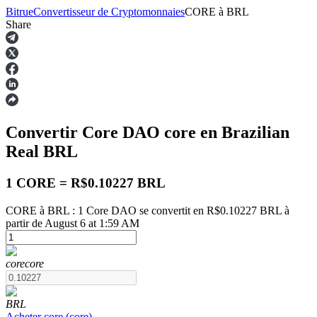
Bitrue
Convertisseur de Cryptomonnaies
CORE
à
BRL
Share
Contrats à terme
Convertir Core DAO
core
en Brazilian
Real
BRL
1 CORE = R$0.10227 BRL
CORE à BRL : 1 Core DAO se convertit en R$0.10227 BRL à
partir de August 6 at 1:59 AM
Futures USDT
Futures utilisant l'USDT comme garantie
core
core
BRL
Acheter
core
(
core
)