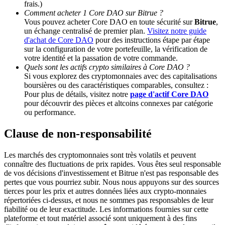
frais.)
Comment acheter 1 Core DAO sur Bitrue ?
Vous pouvez acheter Core DAO en toute sécurité sur
Bitrue
,
Deposit CASHCAT & Win
un échange centralisé de premier plan.
Visitez notre guide
d'achat de Core DAO
pour des instructions étape par étape
Share 500000 CASHCAT prize pool
sur la configuration de votre portefeuille, la vérification de
votre identité et la passation de votre commande.
Quels sont les actifs crypto similaires à Core DAO ?
Si vous explorez des cryptomonnaies avec des capitalisations
Exclusive for BitMart Users
boursières ou des caractéristiques comparables, consultez :
Pour plus de détails, visitez notre
page d'actif Core DAO
Register & Trade to Win 500,000 USDT
pour découvrir des pièces et altcoins connexes par catégorie
ou performance.
Clause de non-responsabilité
Precious Metals Trading Carnival
Les marchés des cryptomonnaies sont très volatils et peuvent
Trade Gold & Silver · 33,333 USDT Bonus
connaître des fluctuations de prix rapides. Vous êtes seul responsable
de vos décisions d'investissement et Bitrue n'est pas responsable des
pertes que vous pourriez subir. Nous nous appuyons sur des sources
tierces pour les prix et autres données liées aux crypto-monnaies
répertoriées ci-dessus, et nous ne sommes pas responsables de leur
USDT New User Exclusive 10% APR
fiabilité ou de leur exactitude. Les informations fournies sur cette
plateforme et tout matériel associé sont uniquement à des fins
USDT Flexible Staking | Daily Rewards