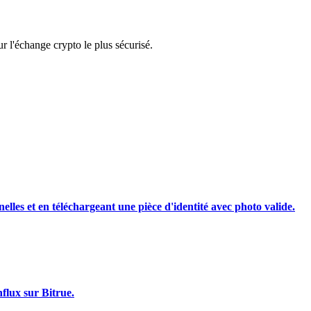
rading
 l'échange crypto le plus sécurisé.
les, etc.
nelles et en téléchargeant une pièce d'identité avec photo valide.
flux sur Bitrue.