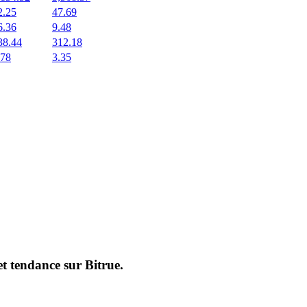
2.25
47.69
6.36
9.48
38.44
312.18
.78
3.35
et tendance sur
Bitrue
.