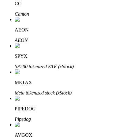
CC
Canton
Blocages BTR
Des investissements exclusifs pour les détenteurs de BTR
AEON
AEON
SPYX
SP500 tokenized ETF (xStock)
METAX
Prêts
Meta tokenized stock (xStock)
Service d'emprunt adossé à des cryptomonnaies
PIPEDOG
Pipedog
AVGOX