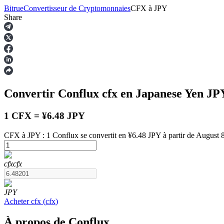
Bitrue
Convertisseur de Cryptomonnaies
CFX
à
JPY
Share
Contrats à terme
Convertir Conflux
cfx
en Japanese Yen
JP
1 CFX = ¥6.48 JPY
CFX à JPY : 1 Conflux se convertit en ¥6.48 JPY à partir de August 
Futures USDT
cfx
cfx
Futures utilisant l'USDT comme garantie
JPY
Acheter
cfx
(
cfx
)
À propos de Conflux