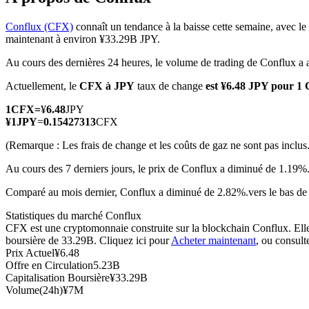
Conflux (CFX)
connaît un tendance à la baisse cette semaine, avec le
maintenant à environ ¥33.29B JPY.
Au cours des dernières 24 heures, le volume de trading de Conflux a
Futures COIN-M
Actuellement, le
CFX à JPY
taux de change
est ¥6.48 JPY pour 1
Contrats à terme sur crypto-monnaie
1
CFX
=
¥
6.48
JPY
¥
1
JPY
=
0.15427313
CFX
TradFi
(Remarque : Les frais de change et les coûts de gaz ne sont pas inclus.
Produits dérivés sur actions, forex, métaux précieux et matières
Au cours des 7 derniers jours, le prix de Conflux a diminué de 1.19%
Comparé au mois dernier, Conflux a diminué de 2.82%.vers le bas de 
Statistiques du marché Conflux
CFX est une cryptomonnaie construite sur la blockchain Conflux. Elle a
boursière de 33.29B. Cliquez ici pour
Acheter maintenant
, ou consult
Prix Actuel
¥
6.48
Offre en Circulation
5.23B
Capitalisation Boursière
¥
33.29B
Volume(24h)
¥
7M
Futures USDC