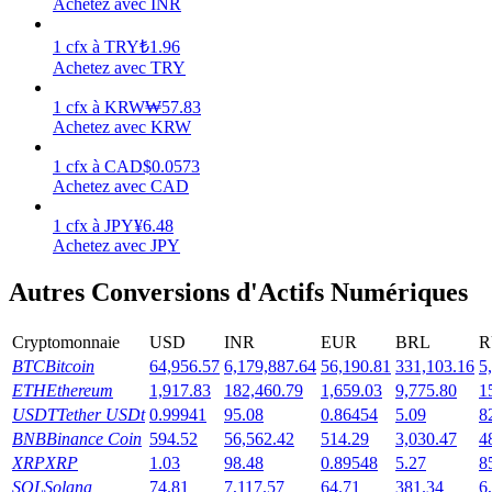
Achetez avec INR
Gagner
1
cfx
à
TRY
₺
1.96
Achetez avec TRY
1
cfx
à
KRW
₩
57.83
Achetez avec KRW
1
cfx
à
CAD
$
0.0573
Achetez avec CAD
1
cfx
à
JPY
¥
6.48
Achetez avec JPY
Cochon de puissance
Autres Conversions d'Actifs Numériques
Gagnez quotidiennement des récompenses compétitives
Cryptomonnaie
USD
INR
EUR
BRL
R
BTC
Bitcoin
64,956.57
6,179,887.64
56,190.81
331,103.16
5
ETH
Ethereum
1,917.83
182,460.79
1,659.03
9,775.80
1
USDT
Tether USDt
0.99941
95.08
0.86454
5.09
8
BNB
Binance Coin
594.52
56,562.42
514.29
3,030.47
4
XRP
XRP
1.03
98.48
0.89548
5.27
8
SOL
Solana
74.81
7,117.57
64.71
381.34
6