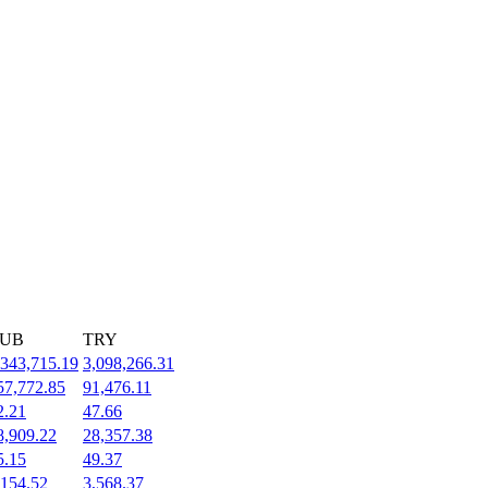
UB
TRY
,343,715.19
3,098,266.31
57,772.85
91,476.11
2.21
47.66
8,909.22
28,357.38
5.15
49.37
,154.52
3,568.37