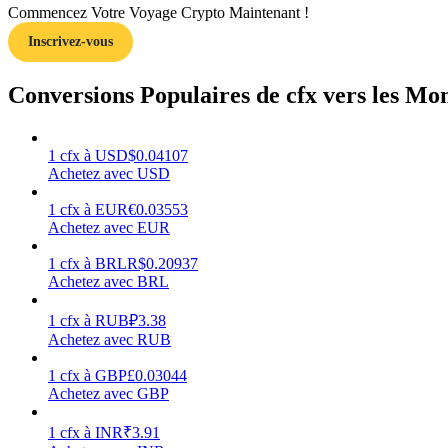
Commencez Votre Voyage Crypto Maintenant !
Inscrivez-vous
Guide
Guide de démarrage des contrats à terme
Conversions Populaires de cfx vers les Mo
1
cfx
à
USD
$
0.04107
Achetez avec USD
1
cfx
à
EUR
€
0.03553
Achetez avec EUR
1
cfx
à
BRL
R$
0.20937
Achetez avec BRL
Stratégies de trading
Apprenez à rester rentable
1
cfx
à
RUB
₽
3.38
Achetez avec RUB
1
cfx
à
GBP
£
0.03044
Achetez avec GBP
1
cfx
à
INR
₹
3.91