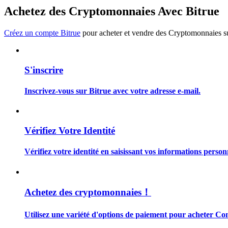
Devenez un trader de copie
Achetez des Cryptomonnaies Avec Bitrue
Profitez du partage des bénéfices et des commissions de copy t
Créez un compte Bitrue
pour acheter et vendre des Cryptomonnaies sur
S'inscrire
Inscrivez-vous sur Bitrue avec votre adresse e-mail.
Information
Vérifiez Votre Identité
Analyse de mégadonnées, y compris des informations commercia
Vérifiez votre identité en saisissant vos informations person
Achetez des cryptomonnaies！
Utilisez une variété d'options de paiement pour acheter Con