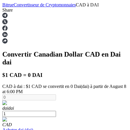
Bitrue
Convertisseur de Cryptomonnaies
CAD
à
DAI
Share
Contrats à terme
Convertir Canadian Dollar
CAD
en Dai
dai
$1 CAD = 0 DAI
CAD à dai : $1 CAD se convertit en 0 Dai(dai) à partir de August 8
at 6:00 PM
Futures USDT
Futures utilisant l'USDT comme garantie
dai
dai
CAD
Acheter
dai
(
dai
)