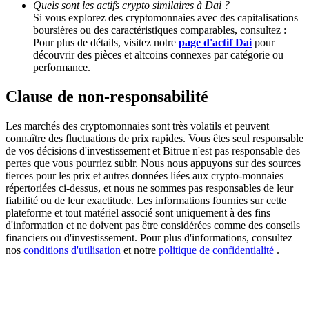
Quels sont les actifs crypto similaires à Dai ?
Si vous explorez des cryptomonnaies avec des capitalisations
boursières ou des caractéristiques comparables, consultez :
BTC Welcome Rewards
Pour plus de détails, visitez notre
page d'actif Dai
pour
découvrir des pièces et altcoins connexes par catégorie ou
Deposit & Trade BTC to Share 25000 USDT prize pool!
performance.
Clause de non-responsabilité
Deposit CASHCAT & Win
Les marchés des cryptomonnaies sont très volatils et peuvent
Share 500000 CASHCAT prize pool
connaître des fluctuations de prix rapides. Vous êtes seul responsable
de vos décisions d'investissement et Bitrue n'est pas responsable des
pertes que vous pourriez subir. Nous nous appuyons sur des sources
tierces pour les prix et autres données liées aux crypto-monnaies
répertoriées ci-dessus, et nous ne sommes pas responsables de leur
Exclusive for BitMart Users
fiabilité ou de leur exactitude. Les informations fournies sur cette
plateforme et tout matériel associé sont uniquement à des fins
Register & Trade to Win 500,000 USDT
d'information et ne doivent pas être considérées comme des conseils
financiers ou d'investissement. Pour plus d'informations, consultez
nos
conditions d'utilisation
et notre
politique de confidentialité
.
Precious Metals Trading Carnival
Trade Gold & Silver · 33,333 USDT Bonus