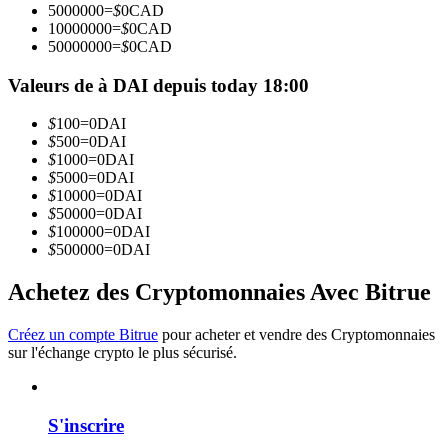
5000000
=
$
0
CAD
10000000
=
$
0
CAD
50000000
=
$
0
CAD
Devenez un trader de copie
Valeurs de à DAI depuis today 18:00
Profitez du partage des bénéfices et des commissions de copy
trading
$
100
=
0
DAI
$
500
=
0
DAI
$
1000
=
0
DAI
$
5000
=
0
DAI
$
10000
=
0
DAI
$
50000
=
0
DAI
$
100000
=
0
DAI
$
500000
=
0
DAI
Achetez des Cryptomonnaies Avec Bitrue
Information
Créez un compte Bitrue
pour acheter et vendre des Cryptomonnaies
Analyse de mégadonnées, y compris des informations
sur l'échange crypto le plus sécurisé.
commerciales, etc.
S'inscrire