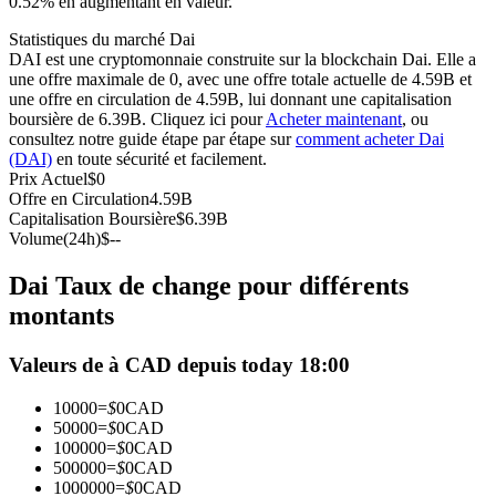
0.52% en augmentant en valeur.
Futures USDC
Statistiques du marché Dai
DAI est une cryptomonnaie construite sur la blockchain Dai. Elle a
Futures utilisant l'USDC comme garantie
une offre maximale de 0, avec une offre totale actuelle de 4.59B et
une offre en circulation de 4.59B, lui donnant une capitalisation
boursière de 6.39B. Cliquez ici pour
Acheter maintenant
, ou
consultez notre guide étape par étape sur
comment acheter Dai
(DAI)
en toute sécurité et facilement.
Prix Actuel
$
0
Offre en Circulation
4.59B
Capitalisation Boursière
$
6.39B
Volume(24h)
$
--
Dai Taux de change pour différents
Copie de Trading
montants
Rejoignez les meilleurs traders
Valeurs de à CAD depuis today 18:00
10000
=
$
0
CAD
50000
=
$
0
CAD
100000
=
$
0
CAD
500000
=
$
0
CAD
1000000
=
$
0
CAD