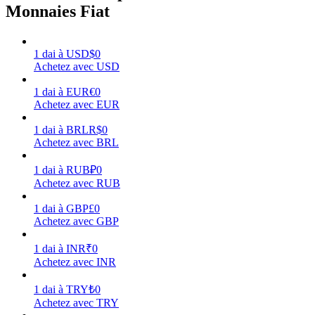
Monnaies Fiat
1
dai
à
USD
$
0
Achetez avec USD
Gagner
1
dai
à
EUR
€
0
Achetez avec EUR
1
dai
à
BRL
R$
0
Achetez avec BRL
1
dai
à
RUB
₽
0
Achetez avec RUB
1
dai
à
GBP
£
0
Achetez avec GBP
Cochon de puissance
Gagnez quotidiennement des récompenses compétitives
1
dai
à
INR
₹
0
Achetez avec INR
1
dai
à
TRY
₺
0
Achetez avec TRY