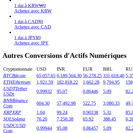
1
dai
à
KRW
₩
0
Achetez avec KRW
1
dai
à
CAD
$
0
Achetez avec CAD
Jalonnement
1
dai
à
JPY
¥
0
Des rendements élevés et un accès instantané
Achetez avec JPY
Autres Conversions d'Actifs Numériques
Cryptomonnaie
USD
INR
EUR
BRL
RU
BTC
Bitcoin
65,057.65
6,189,504.30
56,278.25
331,618.40
5,3
ETH
Ethereum
1,921.59
182,818.22
1,662.28
9,794.95
158
USDT
Tether
0.99932
95.07
0.86446
5.09
82.
USDt
BNB
Binance
Launchpool
604.30
57,492.98
522.75
3,080.33
49,
Coin
XRP
XRP
1.04
99.24
0.90238
5.31
85.
Staking flexible pour gagner des jetons populaires
SOL
Solana
76.20
7,250.38
65.92
388.45
6,2
USDC
USD
0.99944
95.08
0.86457
5.09
82.
Coin