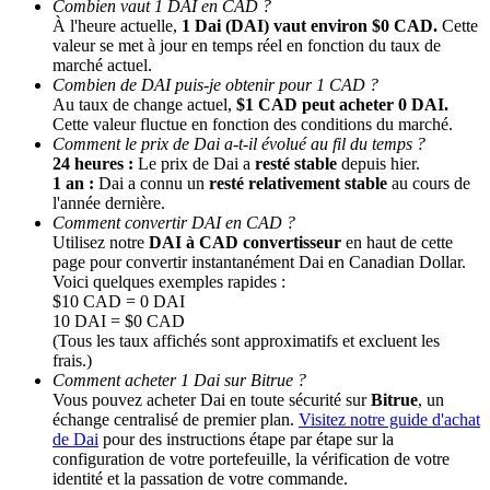
Combien vaut 1 DAI en CAD ?
À l'heure actuelle,
1 Dai (DAI) vaut environ $0 CAD.
Cette
valeur se met à jour en temps réel en fonction du taux de
marché actuel.
Combien de DAI puis-je obtenir pour 1 CAD ?
Au taux de change actuel,
$1 CAD peut acheter 0 DAI.
Cette valeur fluctue en fonction des conditions du marché.
Comment le prix de Dai a-t-il évolué au fil du temps ?
24 heures :
Le prix de Dai a
resté stable
depuis hier.
1 an :
Dai a connu un
resté relativement stable
au cours de
l'année dernière.
Parrainage
Comment convertir DAI en CAD ?
Invitez un ami pour recevoir des récompenses en espèces
Utilisez notre
DAI à CAD convertisseur
en haut de cette
page pour convertir instantanément Dai en Canadian Dollar.
BTC Welcome Rewards
Voici quelques exemples rapides :
$10 CAD = 0 DAI
10 DAI = $0 CAD
(Tous les taux affichés sont approximatifs et excluent les
frais.)
Comment acheter 1 Dai sur Bitrue ?
Vous pouvez acheter Dai en toute sécurité sur
Bitrue
, un
échange centralisé de premier plan.
Visitez notre guide d'achat
de Dai
pour des instructions étape par étape sur la
configuration de votre portefeuille, la vérification de votre
identité et la passation de votre commande.