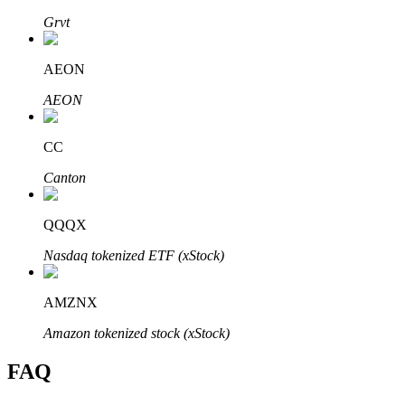
Bitrue
AI
Grvt
AEON
AEON
CC
Partenaires Bitrue
Canton
QQQX
Nasdaq tokenized ETF (xStock)
AMZNX
Amazon tokenized stock (xStock)
Affiliés Bitrue
FAQ
Jusqu'à 65 % de commissions !