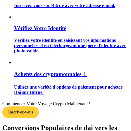
Inscrivez-vous sur Bitrue avec votre adresse e-mail.
Vérifiez Votre Identité
Guide
Vérifiez votre identité en saisissant vos informations
Guide de démarrage des contrats à terme
personnelles et en téléchargeant une pièce d'identité avec
photo valide.
Achetez des cryptomonnaies！
Utilisez une variété d'options de paiement pour acheter
Dai sur Bitrue.
Stratégies de trading
Commencez Votre Voyage Crypto Maintenant !
Inscrivez-vous
Apprenez à rester rentable
Conversions Populaires de dai vers les