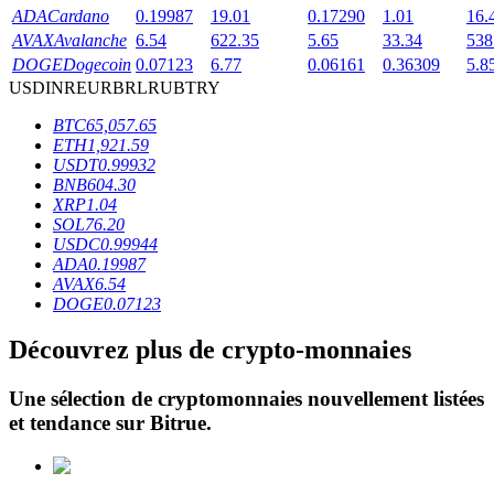
ADA
Cardano
0.19987
19.01
0.17290
1.01
16.
AVAX
Avalanche
6.54
622.35
5.65
33.34
538
DOGE
Dogecoin
0.07123
6.77
0.06161
0.36309
5.8
USD
INR
EUR
BRL
RUB
TRY
BTC
65,057.65
ETH
1,921.59
Blocages BTR
USDT
0.99932
BNB
604.30
Des investissements exclusifs pour les détenteurs de BTR
XRP
1.04
SOL
76.20
USDC
0.99944
ADA
0.19987
AVAX
6.54
DOGE
0.07123
Découvrez plus de crypto-monnaies
Une sélection de cryptomonnaies nouvellement listées
Prêts
et tendance sur
Bitrue
.
Service d'emprunt adossé à des cryptomonnaies