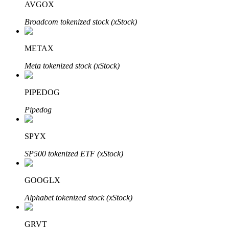
AVGOX
Broadcom tokenized stock (xStock)
METAX
Meta tokenized stock (xStock)
Investissement automobile
PIPEDOG
Obtenez des bénéfices à long terme et des intérêts flexibles
Pipedog
SPYX
SP500 tokenized ETF (xStock)
GOOGLX
Alphabet tokenized stock (xStock)
Apprenez le Staking
Découvrez comment gagner un revenu passif
GRVT