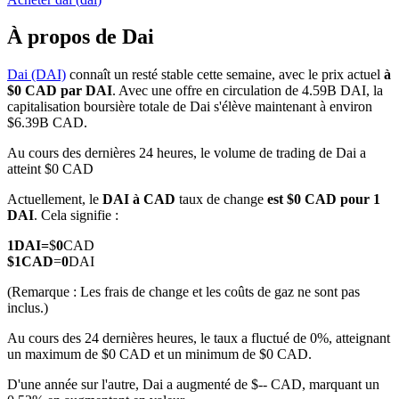
À propos de Dai
Dai (DAI)
connaît un resté stable cette semaine, avec le prix actuel
à
$0 CAD par DAI
. Avec une offre en circulation de 4.59B DAI, la
Futures COIN-M
capitalisation boursière totale de Dai s'élève maintenant à environ
$6.39B CAD.
Contrats à terme sur crypto-monnaie
Au cours des dernières 24 heures, le volume de trading de Dai a
atteint $0 CAD
TradFi
Actuellement, le
DAI à CAD
taux de change
est $0 CAD pour 1
DAI
. Cela signifie :
Produits dérivés sur actions, forex, métaux précieux et matières
premières
1
DAI
=
$
0
CAD
$
1
CAD
=
0
DAI
(Remarque : Les frais de change et les coûts de gaz ne sont pas
inclus.)
Au cours des 24 dernières heures, le taux a fluctué de 0%, atteignant
un maximum de $0 CAD et un minimum de $0 CAD.
D'une année sur l'autre, Dai a augmenté de $-- CAD, marquant un