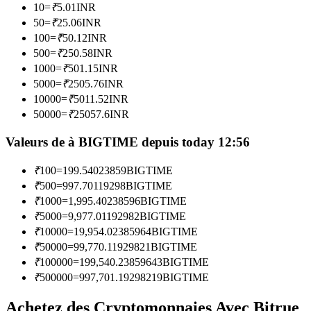
10
=
₹
5.01
INR
50
=
₹
25.06
INR
Devenez un trader de copie
100
=
₹
50.12
INR
500
=
₹
250.58
INR
Profitez du partage des bénéfices et des commissions de copy
1000
=
₹
501.15
INR
trading
5000
=
₹
2505.76
INR
10000
=
₹
5011.52
INR
50000
=
₹
25057.6
INR
Valeurs de à BIGTIME depuis today 12:56
₹
100
=
199.54023859
BIGTIME
₹
500
=
997.70119298
BIGTIME
₹
1000
=
1,995.40238596
BIGTIME
Information
₹
5000
=
9,977.01192982
BIGTIME
₹
10000
=
19,954.02385964
BIGTIME
Analyse de mégadonnées, y compris des informations
₹
50000
=
99,770.11929821
BIGTIME
commerciales, etc.
₹
100000
=
199,540.23859643
BIGTIME
₹
500000
=
997,701.19298219
BIGTIME
Achetez des Cryptomonnaies Avec Bitrue