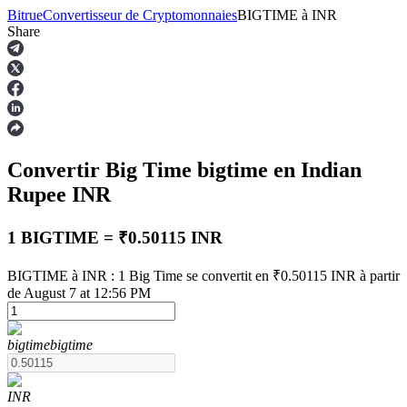
Bitrue
Convertisseur de Cryptomonnaies
BIGTIME
à
INR
Share
Contrats à terme
Convertir Big Time
bigtime
en Indian
Rupee
INR
1 BIGTIME = ₹0.50115 INR
BIGTIME à INR : 1 Big Time se convertit en ₹0.50115 INR à partir
Futures USDT
de August 7 at 12:56 PM
Futures utilisant l'USDT comme garantie
bigtime
bigtime
INR