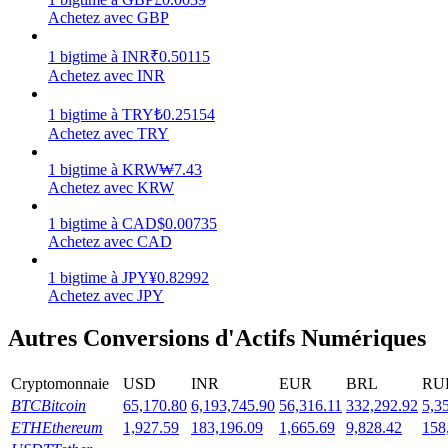
Achetez avec GBP
1
bigtime
à
INR
₹
0.50115
Achetez avec INR
Jalonnement
1
bigtime
à
TRY
₺
0.25154
Achetez avec TRY
Des rendements élevés et un accès instantané
1
bigtime
à
KRW
₩
7.43
Achetez avec KRW
1
bigtime
à
CAD
$
0.00735
Achetez avec CAD
1
bigtime
à
JPY
¥
0.82992
Achetez avec JPY
Autres Conversions d'Actifs Numériques
Launchpool
Staking flexible pour gagner des jetons populaires
Cryptomonnaie
USD
INR
EUR
BRL
RU
BTC
Bitcoin
65,170.80
6,193,745.90
56,316.11
332,292.92
5,3
ETH
Ethereum
1,927.59
183,196.09
1,665.69
9,828.42
158