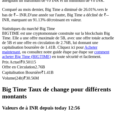
atteignant un maximum de ₹0 INR et un minimum de ₹0 INR.
Futures USDC
Comparé au mois dernier, Big Time a diminué de 26.01%.vers le
Futures utilisant l'USDC comme garantie
bas de ₹-- INR.
D'une année sur l'autre, Big Time a décliné de ₹--
INR, marquant un 91.13% décroissant en valeur.
Statistiques du marché Big Time
BIGTIME est une cryptomonnaie construite sur la blockchain Big
Time. Elle a une offre maximale de 5B, avec une offre totale actuelle
de 5B et une offre en circulation de 2.76B, lui donnant une
capitalisation boursière de 1.41B. Cliquez ici pour
Acheter
maintenant
, ou consultez notre guide étape par étape sur
comment
acheter Big Time (BIGTIME)
en toute sécurité et facilement.
Prix Actuel
₹
0.50115
Offre en Circulation
2.76B
Copie de Trading
Capitalisation Boursière
₹
1.41B
Rejoignez les meilleurs traders
Volume(24h)
₹
30.56M
Big Time Taux de change pour différents
montants
Valeurs de à INR depuis today 12:56