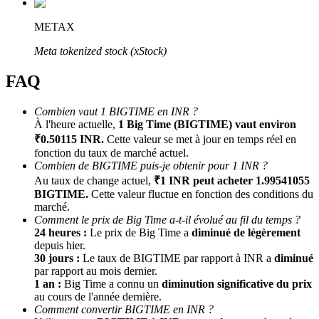
METAX
Meta tokenized stock (xStock)
FAQ
Combien vaut 1 BIGTIME en INR ?
À l'heure actuelle,
1 Big Time (BIGTIME) vaut environ
Parrainage
₹0.50115 INR.
Cette valeur se met à jour en temps réel en
fonction du taux de marché actuel.
Invitez un ami pour recevoir des récompenses en espèces
Combien de BIGTIME puis-je obtenir pour 1 INR ?
Au taux de change actuel,
₹1 INR peut acheter 1.99541055
BTC Welcome Rewards
BIGTIME.
Cette valeur fluctue en fonction des conditions du
marché.
Comment le prix de Big Time a-t-il évolué au fil du temps ?
24 heures :
Le prix de Big Time a
diminué de légèrement
depuis hier.
30 jours :
Le taux de BIGTIME par rapport à INR a
diminué
par rapport au mois dernier.
1 an :
Big Time a connu un
diminution significative du prix
au cours de l'année dernière.
Comment convertir BIGTIME en INR ?