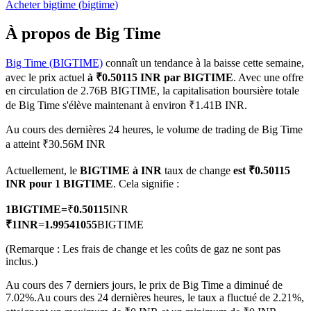
Acheter
bigtime
(
bigtime
)
À propos de Big Time
Big Time (BIGTIME)
connaît un tendance à la baisse cette semaine,
Futures COIN-M
avec le prix actuel
à ₹0.50115 INR par BIGTIME
. Avec une offre
en circulation de 2.76B BIGTIME, la capitalisation boursière totale
Contrats à terme sur crypto-monnaie
de Big Time s'élève maintenant à environ ₹1.41B INR.
Au cours des dernières 24 heures, le volume de trading de Big Time
a atteint ₹30.56M INR
TradFi
Actuellement, le
BIGTIME à INR
taux de change
est ₹0.50115
Produits dérivés sur actions, forex, métaux précieux et matières
INR pour 1 BIGTIME
. Cela signifie :
premières
1
BIGTIME
=
₹
0.50115
INR
₹
1
INR
=
1.99541055
BIGTIME
(Remarque : Les frais de change et les coûts de gaz ne sont pas
inclus.)
Au cours des 7 derniers jours, le prix de Big Time a diminué de
7.02%.
Au cours des 24 dernières heures, le taux a fluctué de 2.21%,