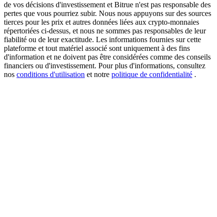
de vos décisions d'investissement et Bitrue n'est pas responsable des
pertes que vous pourriez subir. Nous nous appuyons sur des sources
tierces pour les prix et autres données liées aux crypto-monnaies
répertoriées ci-dessus, et nous ne sommes pas responsables de leur
USDT New User Exclusive 10% APR
fiabilité ou de leur exactitude. Les informations fournies sur cette
plateforme et tout matériel associé sont uniquement à des fins
USDT Flexible Staking | Daily Rewards
d'information et ne doivent pas être considérées comme des conseils
financiers ou d'investissement. Pour plus d'informations, consultez
nos
conditions d'utilisation
et notre
politique de confidentialité
.
BTC New User Exclusive: 6.5% APR
BTC Flexible Staking | Daily Rewards
Plus d'événements