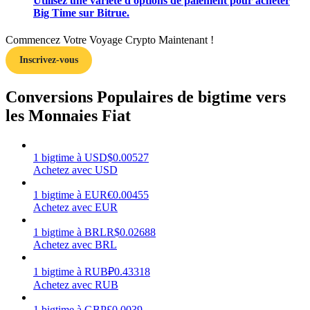
Utilisez une variété d'options de paiement pour acheter
Big Time sur Bitrue.
Commencez Votre Voyage Crypto Maintenant !
Inscrivez-vous
Gagner
Conversions Populaires de bigtime vers
les Monnaies Fiat
1
bigtime
à
USD
$
0.00527
Achetez avec USD
1
bigtime
à
EUR
€
0.00455
Achetez avec EUR
Cochon de puissance
1
bigtime
à
BRL
R$
0.02688
Gagnez quotidiennement des récompenses compétitives
Achetez avec BRL
1
bigtime
à
RUB
₽
0.43318
Achetez avec RUB
1
bigtime
à
GBP
£
0.0039