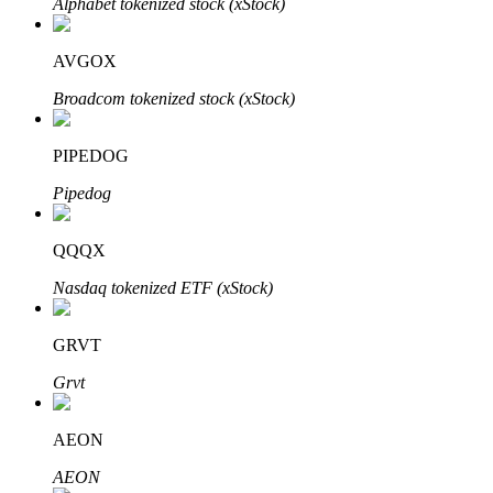
Alphabet tokenized stock (xStock)
Bitrue
AI
AVGOX
Broadcom tokenized stock (xStock)
PIPEDOG
Pipedog
Partenaires Bitrue
QQQX
Nasdaq tokenized ETF (xStock)
GRVT
Grvt
Affiliés Bitrue
AEON
Jusqu'à 65 % de commissions !
AEON