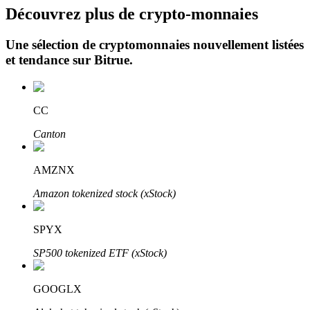
Découvrez plus de crypto-monnaies
Une sélection de cryptomonnaies nouvellement listées
et tendance sur
Bitrue
.
CC
Investissement automobile
Canton
Obtenez des bénéfices à long terme et des intérêts flexibles
AMZNX
Amazon tokenized stock (xStock)
SPYX
SP500 tokenized ETF (xStock)
Apprenez le Staking
GOOGLX
Découvrez comment gagner un revenu passif