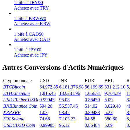
1
bife
à
TRY
₺
0
Achetez avec TRY
Gagner
1
bife
à
KRW
₩
0
Achetez avec KRW
1
bife
à
CAD
$
0
Achetez avec CAD
1
bife
à
JPY
¥
0
Achetez avec JPY
Autres Conversions d'Actifs Numériques
Cochon de puissance
Cryptomonnaie
USD
INR
EUR
BRL
R
Gagnez quotidiennement des récompenses compétitives
BTC
Bitcoin
64,972.85
6,181,376.98
56,199.69
331,212.10
5
ETH
Ethereum
1,915.45
182,231.96
1,656.81
9,764.39
1
USDT
Tether USDt
0.99945
95.08
0.86450
5.09
8
BNB
Binance Coin
594.26
56,537.46
514.02
3,029.40
4
XRP
XRP
1.03
98.42
0.89483
5.27
8
SOL
Solana
74.66
7,103.23
64.58
380.60
6
USDC
USD Coin
0.99985
95.12
0.86484
5.09
8