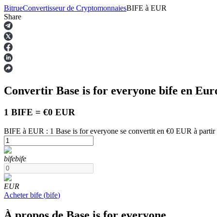
Bitrue
Convertisseur de Cryptomonnaies
BIFE
à
EUR
Share
Contrats à terme
Convertir Base is for everyone
bife
en Eur
1 BIFE = €0 EUR
BIFE à EUR : 1 Base is for everyone se convertit en €0 EUR à parti
Futures USDT
bife
bife
Futures utilisant l'USDT comme garantie
EUR
Acheter
bife
(
bife
)
À propos de Base is for everyone