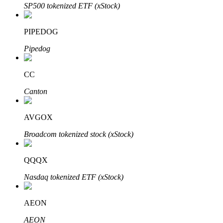
SP500 tokenized ETF (xStock)
Blocages BTR
PIPEDOG
Des investissements exclusifs pour les détenteurs de BTR
Pipedog
CC
Canton
AVGOX
Broadcom tokenized stock (xStock)
Prêts
QQQX
Service d'emprunt adossé à des cryptomonnaies
Nasdaq tokenized ETF (xStock)
AEON
AEON