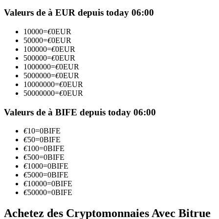
Futures utilisant l'USDC comme garantie
Valeurs de à EUR depuis today 06:00
10000
=
€
0
EUR
50000
=
€
0
EUR
100000
=
€
0
EUR
500000
=
€
0
EUR
1000000
=
€
0
EUR
5000000
=
€
0
EUR
10000000
=
€
0
EUR
50000000
=
€
0
EUR
Copie de Trading
Valeurs de à BIFE depuis today 06:00
Rejoignez les meilleurs traders
€
10
=
0
BIFE
€
50
=
0
BIFE
€
100
=
0
BIFE
€
500
=
0
BIFE
€
1000
=
0
BIFE
€
5000
=
0
BIFE
€
10000
=
0
BIFE
€
50000
=
0
BIFE
Achetez des Cryptomonnaies Avec Bitrue