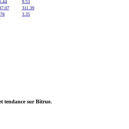
6.44
9.53
37.07
311.39
.78
3.35
et tendance sur
Bitrue
.