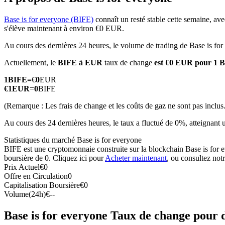
Base is for everyone (BIFE)
connaît un resté stable cette semaine, ave
s'élève maintenant à environ €0 EUR.
Au cours des dernières 24 heures, le volume de trading de Base is fo
Futures COIN-M
Actuellement, le
BIFE à EUR
taux de change
est €0 EUR pour 1 
Contrats à terme sur crypto-monnaie
1
BIFE
=
€
0
EUR
€
1
EUR
=
0
BIFE
TradFi
(Remarque : Les frais de change et les coûts de gaz ne sont pas inclus.
Produits dérivés sur actions, forex, métaux précieux et matières
Au cours des 24 dernières heures, le taux a fluctué de 0%, atteig
Statistiques du marché Base is for everyone
BIFE est une cryptomonnaie construite sur la blockchain Base is for ev
boursière de 0. Cliquez ici pour
Acheter maintenant
, ou consultez not
Prix Actuel
€
0
Offre en Circulation
0
Capitalisation Boursière
€
0
Volume(24h)
€
--
Base is for everyone Taux de change pour 
Futures USDC