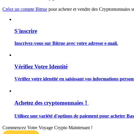
Devenez un trader de copie
Créez un compte Bitrue
pour acheter et vendre des Cryptomonnaies sur
Profitez du partage des bénéfices et des commissions de copy t
S'inscrire
Inscrivez-vous sur Bitrue avec votre adresse e-mail.
Vérifiez Votre Identité
Information
Vérifiez votre identité en saisissant vos informations person
Analyse de mégadonnées, y compris des informations commercia
Achetez des cryptomonnaies！
Utilisez une variété d'options de paiement pour acheter Bas
Commencez Votre Voyage Crypto Maintenant !