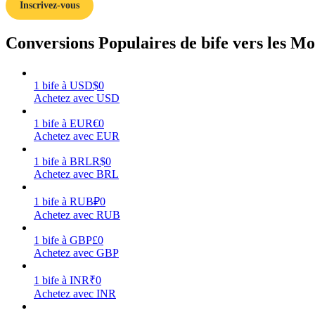
Inscrivez-vous
Guide
Conversions Populaires de bife vers les Mo
Guide de démarrage des contrats à terme
1
bife
à
USD
$
0
Achetez avec USD
1
bife
à
EUR
€
0
Achetez avec EUR
1
bife
à
BRL
R$
0
Achetez avec BRL
Stratégies de trading
1
bife
à
RUB
₽
0
Achetez avec RUB
Apprenez à rester rentable
1
bife
à
GBP
£
0
Achetez avec GBP
1
bife
à
INR
₹
0
Achetez avec INR