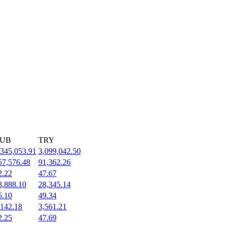
UB
TRY
,345,053.91
3,099,042.50
57,576.48
91,362.26
2.22
47.67
8,888.10
28,345.14
5.10
49.34
,142.18
3,561.21
2.25
47.69