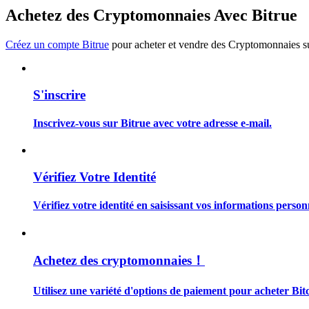
Devenez un trader de copie
Achetez des Cryptomonnaies Avec Bitrue
Profitez du partage des bénéfices et des commissions de copy t
Créez un compte Bitrue
pour acheter et vendre des Cryptomonnaies sur
S'inscrire
Inscrivez-vous sur Bitrue avec votre adresse e-mail.
Information
Vérifiez Votre Identité
Analyse de mégadonnées, y compris des informations commercia
Vérifiez votre identité en saisissant vos informations person
Achetez des cryptomonnaies！
Utilisez une variété d'options de paiement pour acheter Bit