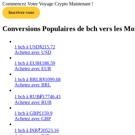
Commencez Votre Voyage Crypto Maintenant !
Inscrivez-vous
Guide
Guide de démarrage des contrats à terme
Conversions Populaires de bch vers les Mo
1
bch
à
USD
$
215.72
Achetez avec USD
1
bch
à
EUR
€
186.59
Achetez avec EUR
1
bch
à
BRL
R$
1099.68
Achetez avec BRL
Stratégies de trading
Apprenez à rester rentable
1
bch
à
RUB
₽
17746.43
Achetez avec RUB
1
bch
à
GBP
£
159.9
Achetez avec GBP
1
bch
à
INR
₹
20523.16