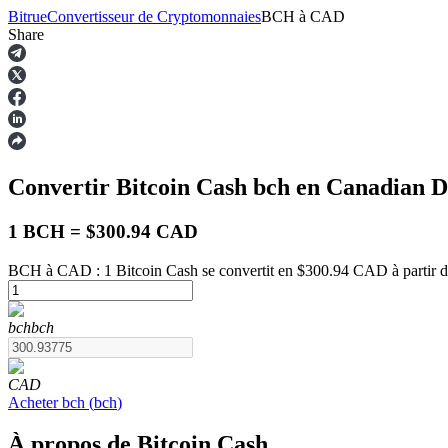
Bitrue
Convertisseur de Cryptomonnaies
BCH
à
CAD
Share
Contrats à terme
Convertir Bitcoin Cash
bch
en Canadian D
1 BCH = $300.94 CAD
BCH à CAD : 1 Bitcoin Cash se convertit en $300.94 CAD à partir 
Futures USDT
bch
bch
Futures utilisant l'USDT comme garantie
CAD
Acheter
bch
(
bch
)
À propos de Bitcoin Cash