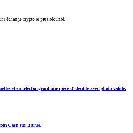
rading
 l'échange crypto le plus sécurisé.
les, etc.
nelles et en téléchargeant une pièce d'identité avec photo valide.
coin Cash sur Bitrue.