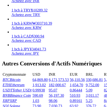
Achetez avec INR
Gagner
1
bch
à
TRY
₺
10289.32
Achetez avec TRY
1
bch
à
KRW
₩
303710.39
Achetez avec KRW
1
bch
à
CAD
$
300.94
Achetez avec CAD
1
bch
à
JPY
¥
34041.73
Achetez avec JPY
Cochon de puissance
Autres Conversions d'Actifs Numériques
Gagnez quotidiennement des récompenses compétitives
Cryptomonnaie
USD
INR
EUR
BRL
R
BTC
Bitcoin
64,869.80
6,171,573.53
56,110.56
330,686.81
5
ETH
Ethereum
1,913.02
182,000.67
1,654.70
9,752.00
1
USDT
Tether USDt
0.99938
95.07
0.86444
5.09
8
BNB
Binance Coin
590.69
56,197.30
510.93
3,011.17
4
XRP
XRP
1.03
98.06
0.89161
5.25
8
SOL
Solana
73.90
7,030.73
63.92
376.72
6