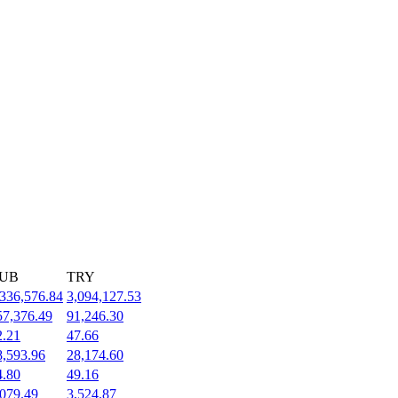
UB
TRY
,336,576.84
3,094,127.53
57,376.49
91,246.30
2.21
47.66
8,593.96
28,174.60
4.80
49.16
,079.49
3,524.87