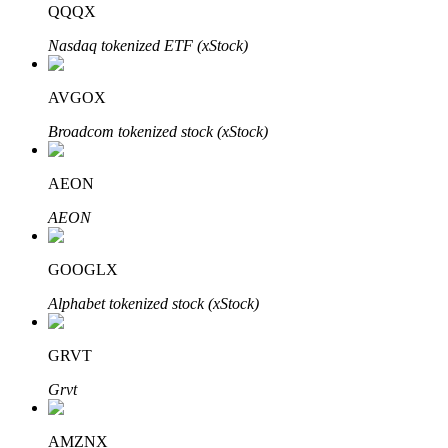
QQQX
Nasdaq tokenized ETF (xStock)
Blocages BTR
Des investissements exclusifs pour les détenteurs de BTR
AVGOX
Broadcom tokenized stock (xStock)
AEON
AEON
GOOGLX
Prêts
Alphabet tokenized stock (xStock)
Service d'emprunt adossé à des cryptomonnaies
GRVT
Grvt
AMZNX