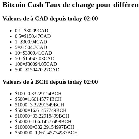
Bitcoin Cash Taux de change pour différen
Futures utilisant l'USDC comme garantie
Valeurs de à CAD depuis today 02:00
0.1
=
$
30.09
CAD
0.5
=
$
150.47
CAD
1
=
$
300.94
CAD
5
=
$
1504.7
CAD
10
=
$
3009.41
CAD
50
=
$
15047.03
CAD
100
=
$
30094.05
CAD
500
=
$
150470.27
CAD
Copie de Trading
Rejoignez les meilleurs traders
Valeurs de à BCH depuis today 02:00
$
100
=
0.33229154
BCH
$
500
=
1.66145774
BCH
$
1000
=
3.32291549
BCH
$
5000
=
16.61457749
BCH
$
10000
=
33.22915499
BCH
$
50000
=
166.14577498
BCH
$
100000
=
332.29154997
BCH
$
500000
=
1,661.45774987
BCH