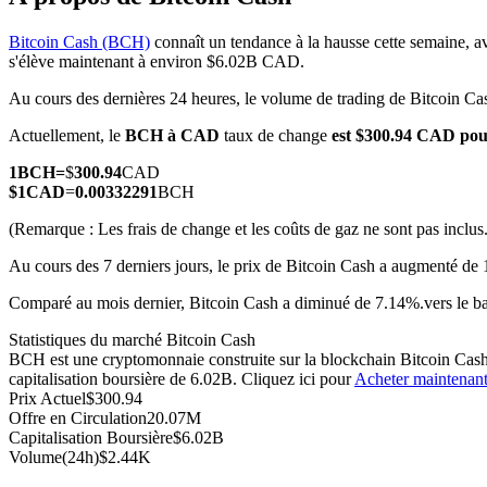
Bitcoin Cash (BCH)
connaît un tendance à la hausse cette semaine, av
s'élève maintenant à environ $6.02B CAD.
Au cours des dernières 24 heures, le volume de trading de Bitcoin C
Futures COIN-M
Actuellement, le
BCH à CAD
taux de change
est $300.94 CAD po
Contrats à terme sur crypto-monnaie
1
BCH
=
$
300.94
CAD
$
1
CAD
=
0.00332291
BCH
TradFi
(Remarque : Les frais de change et les coûts de gaz ne sont pas inclus.
Produits dérivés sur actions, forex, métaux précieux et matières
Au cours des 7 derniers jours, le prix de Bitcoin Cash a augmenté de
Comparé au mois dernier, Bitcoin Cash a diminué de 7.14%.vers le b
Statistiques du marché Bitcoin Cash
BCH est une cryptomonnaie construite sur la blockchain Bitcoin Cash.
capitalisation boursière de 6.02B. Cliquez ici pour
Acheter maintenan
Prix Actuel
$
300.94
Offre en Circulation
20.07M
Capitalisation Boursière
$
6.02B
Volume(24h)
$
2.44K
Futures USDC