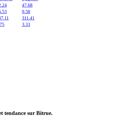
2.24
47.68
6.53
9.58
37.11
311.41
.75
3.33
et tendance sur
Bitrue
.