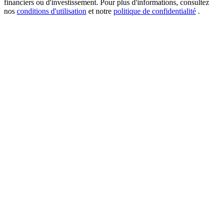
financiers ou d'investissement. Pour plus d'informations, consultez
nos
conditions d'utilisation
et notre
politique de confidentialité
.
New Listing Futures Fest
Trade New Futures, Win 200,000 USDT
Crypto World Cup 2026: Grand Finale
77,777+3k Rewards
Plus d'événements