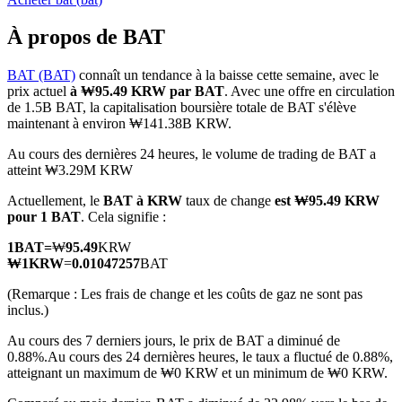
À propos de BAT
BAT (BAT)
connaît un tendance à la baisse cette semaine, avec le
prix actuel
à ₩95.49 KRW par BAT
. Avec une offre en circulation
Futures COIN-M
de 1.5B BAT, la capitalisation boursière totale de BAT s'élève
maintenant à environ ₩141.38B KRW.
Contrats à terme sur crypto-monnaie
Au cours des dernières 24 heures, le volume de trading de BAT a
atteint ₩3.29M KRW
TradFi
Actuellement, le
BAT à KRW
taux de change
est ₩95.49 KRW
pour 1 BAT
. Cela signifie :
Produits dérivés sur actions, forex, métaux précieux et matières
premières
1
BAT
=
₩
95.49
KRW
₩
1
KRW
=
0.01047257
BAT
(Remarque : Les frais de change et les coûts de gaz ne sont pas
inclus.)
Au cours des 7 derniers jours, le prix de BAT a diminué de
0.88%.
Au cours des 24 dernières heures, le taux a fluctué de 0.88%,
atteignant un maximum de ₩0 KRW et un minimum de ₩0 KRW.