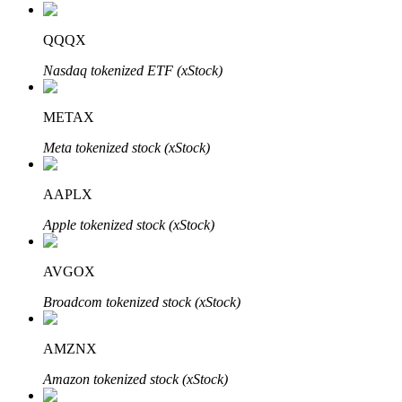
QQQX
Nasdaq tokenized ETF (xStock)
METAX
Investissement automobile
Meta tokenized stock (xStock)
Obtenez des bénéfices à long terme et des intérêts flexibles
AAPLX
Apple tokenized stock (xStock)
AVGOX
Broadcom tokenized stock (xStock)
AMZNX
Apprenez le Staking
Amazon tokenized stock (xStock)
Découvrez comment gagner un revenu passif