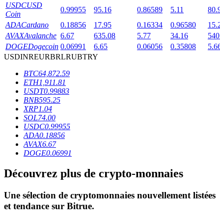
USDC
USD
0.99955
95.16
0.86589
5.11
80.
Coin
ADA
Cardano
0.18856
17.95
0.16334
0.96580
15.
AVAX
Avalanche
6.67
635.08
5.77
34.16
540
DOGE
Dogecoin
0.06991
6.65
0.06056
0.35808
5.6
USD
INR
EUR
BRL
RUB
TRY
Blocages BTR
BTC
64,872.59
ETH
1,911.81
Des investissements exclusifs pour les détenteurs de BTR
USDT
0.99883
BNB
595.25
XRP
1.04
SOL
74.00
USDC
0.99955
ADA
0.18856
AVAX
6.67
DOGE
0.06991
Découvrez plus de crypto-monnaies
Prêts
Une sélection de cryptomonnaies nouvellement listées
Service d'emprunt adossé à des cryptomonnaies
et tendance sur
Bitrue
.