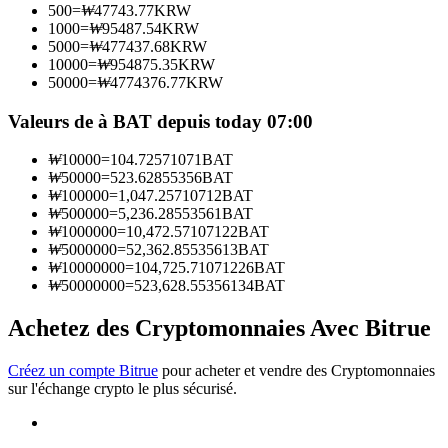
500
=
₩
47743.77
KRW
1000
=
₩
95487.54
KRW
5000
=
₩
477437.68
KRW
Devenez un trader de copie
10000
=
₩
954875.35
KRW
50000
=
₩
4774376.77
KRW
Profitez du partage des bénéfices et des commissions de copy
trading
Valeurs de à BAT depuis today 07:00
₩
10000
=
104.72571071
BAT
₩
50000
=
523.62855356
BAT
₩
100000
=
1,047.25710712
BAT
₩
500000
=
5,236.28553561
BAT
₩
1000000
=
10,472.57107122
BAT
₩
5000000
=
52,362.85535613
BAT
₩
10000000
=
104,725.71071226
BAT
₩
50000000
=
523,628.55356134
BAT
Information
Achetez des Cryptomonnaies Avec Bitrue
Analyse de mégadonnées, y compris des informations
commerciales, etc.
Créez un compte Bitrue
pour acheter et vendre des Cryptomonnaies
sur l'échange crypto le plus sécurisé.