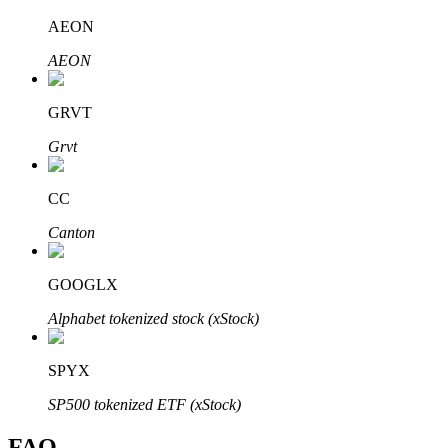
Bitrue
AI
AEON
AEON
GRVT
Grvt
Partenaires Bitrue
CC
Canton
GOOGLX
Alphabet tokenized stock (xStock)
SPYX
Affiliés Bitrue
SP500 tokenized ETF (xStock)
Jusqu'à 65 % de commissions !
FAQ