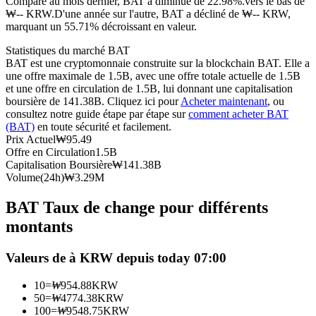
Comparé au mois dernier, BAT a diminué de 22.98%.vers le bas de
₩-- KRW.
D'une année sur l'autre, BAT a décliné de ₩-- KRW,
Futures USDC
marquant un 55.71% décroissant en valeur.
Futures utilisant l'USDC comme garantie
Statistiques du marché BAT
BAT est une cryptomonnaie construite sur la blockchain BAT. Elle a
une offre maximale de 1.5B, avec une offre totale actuelle de 1.5B
et une offre en circulation de 1.5B, lui donnant une capitalisation
boursière de 141.38B. Cliquez ici pour
Acheter maintenant
, ou
consultez notre guide étape par étape sur
comment acheter BAT
(BAT)
en toute sécurité et facilement.
Prix Actuel
₩
95.49
Offre en Circulation
1.5B
Capitalisation Boursière
₩
141.38B
Volume(24h)
₩
3.29M
Copie de Trading
BAT Taux de change pour différents
Rejoignez les meilleurs traders
montants
Valeurs de à KRW depuis today 07:00
10
=
₩
954.88
KRW
50
=
₩
4774.38
KRW
100
=
₩
9548.75
KRW