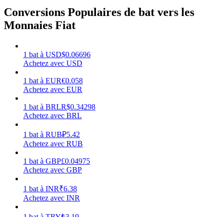
Conversions Populaires de bat vers les
Monnaies Fiat
Gagner
1
bat
à
USD
$
0.06696
Achetez avec USD
1
bat
à
EUR
€
0.058
Achetez avec EUR
1
bat
à
BRL
R$
0.34298
Achetez avec BRL
1
bat
à
RUB
₽
5.42
Achetez avec RUB
Cochon de puissance
1
bat
à
GBP
£
0.04975
Achetez avec GBP
Gagnez quotidiennement des récompenses compétitives
1
bat
à
INR
₹
6.38
Achetez avec INR
1
bat
à
TRY
₺
3.19