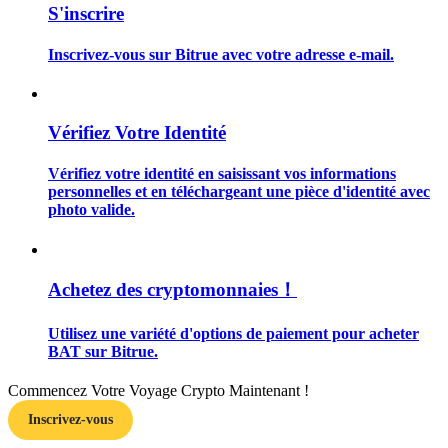
S'inscrire
Inscrivez-vous sur Bitrue avec votre adresse e-mail.
Guide
Vérifiez Votre Identité
Guide de démarrage des contrats à terme
Vérifiez votre identité en saisissant vos informations
personnelles et en téléchargeant une pièce d'identité avec
photo valide.
Achetez des cryptomonnaies！
Utilisez une variété d'options de paiement pour acheter
BAT sur Bitrue.
Stratégies de trading
Apprenez à rester rentable
Commencez Votre Voyage Crypto Maintenant !
Inscrivez-vous