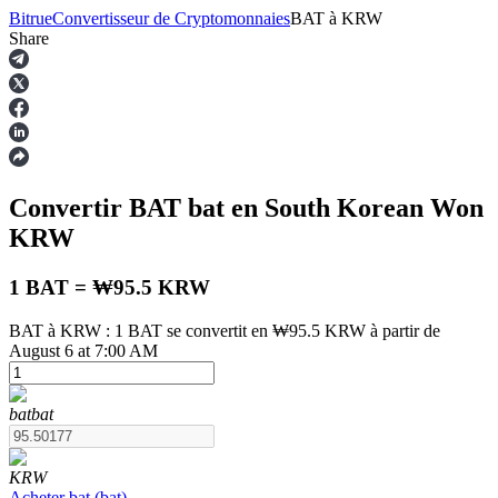
Bitrue
Convertisseur de Cryptomonnaies
BAT
à
KRW
Share
Contrats à terme
Convertir BAT
bat
en South Korean Won
KRW
1 BAT = ₩95.5 KRW
BAT à KRW : 1 BAT se convertit en ₩95.5 KRW à partir de
August 6 at 7:00 AM
Futures USDT
Futures utilisant l'USDT comme garantie
bat
bat
KRW
Acheter
bat
(
bat
)