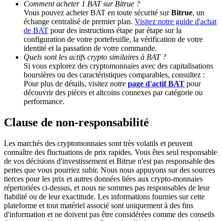
Comment acheter 1 BAT sur Bitrue ?
Vous pouvez acheter BAT en toute sécurité sur
Bitrue
, un
échange centralisé de premier plan.
Visitez notre guide d'achat
Deposit CASHCAT & Win
de BAT
pour des instructions étape par étape sur la
configuration de votre portefeuille, la vérification de votre
Share 500000 CASHCAT prize pool
identité et la passation de votre commande.
Quels sont les actifs crypto similaires à BAT ?
Si vous explorez des cryptomonnaies avec des capitalisations
boursières ou des caractéristiques comparables, consultez :
Exclusive for BitMart Users
Pour plus de détails, visitez notre
page d'actif BAT
pour
découvrir des pièces et altcoins connexes par catégorie ou
Register & Trade to Win 500,000 USDT
performance.
Clause de non-responsabilité
Precious Metals Trading Carnival
Les marchés des cryptomonnaies sont très volatils et peuvent
connaître des fluctuations de prix rapides. Vous êtes seul responsable
Trade Gold & Silver · 33,333 USDT Bonus
de vos décisions d'investissement et Bitrue n'est pas responsable des
pertes que vous pourriez subir. Nous nous appuyons sur des sources
tierces pour les prix et autres données liées aux crypto-monnaies
répertoriées ci-dessus, et nous ne sommes pas responsables de leur
fiabilité ou de leur exactitude. Les informations fournies sur cette
USDT New User Exclusive 10% APR
plateforme et tout matériel associé sont uniquement à des fins
d'information et ne doivent pas être considérées comme des conseils
USDT Flexible Staking | Daily Rewards