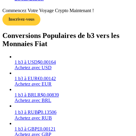
Commencez Votre Voyage Crypto Maintenant !
Inscrivez-vous
Gagner
Conversions Populaires de b3 vers les
Monnaies Fiat
1
b3
à
USD
$
0.00164
Achetez avec USD
1
b3
à
EUR
€
0.00142
Achetez avec EUR
1
b3
à
BRL
R$
0.00839
Cochon de puissance
Achetez avec BRL
Gagnez quotidiennement des récompenses compétitives
1
b3
à
RUB
₽
0.13506
Achetez avec RUB
1
b3
à
GBP
£
0.00121
Achetez avec GBP