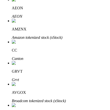
Bitrue
AI
AEON
AEON
AMZNX
Amazon tokenized stock (xStock)
Partenaires Bitrue
CC
Canton
GRVT
Grvt
AVGOX
Affiliés Bitrue
Broadcom tokenized stock (xStock)
Jusqu'à 65 % de commissions !