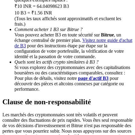
₹10 INR = 64.04098623 B3
10 B3 = ₹1.56 INR
BTC Welcome Rewards
(Tous les taux affichés sont approximatifs et excluent les
frais.)
Deposit & Trade BTC to Share 25000 USDT prize pool!
Comment acheter 1 B3 sur Bitrue ?
Vous pouvez acheter B3 en toute sécurité sur
Bitrue
, un
échange centralisé de premier plan.
Visitez notre guide d'achat
de B3
pour des instructions étape par étape sur la
Deposit CASHCAT & Win
configuration de votre portefeuille, la vérification de votre
identité et la passation de votre commande.
Share 500000 CASHCAT prize pool
Quels sont les actifs crypto similaires à B3 ?
Si vous explorez des cryptomonnaies avec des capitalisations
boursières ou des caractéristiques comparables, consultez :
Pour plus de détails, visitez notre
page d'actif B3
pour
découvrir des pièces et altcoins connexes par catégorie ou
Exclusive for BitMart Users
performance.
Register & Trade to Win 500,000 USDT
Clause de non-responsabilité
Les marchés des cryptomonnaies sont très volatils et peuvent
connaître des fluctuations de prix rapides. Vous êtes seul responsable
Precious Metals Trading Carnival
de vos décisions d'investissement et Bitrue n'est pas responsable des
pertes que vous pourriez subir. Nous nous appuyons sur des sources
Trade Gold & Silver · 33,333 USDT Bonus