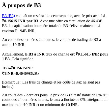
À propos de B3
B3 (B3)
connaît un resté stable cette semaine, avec le prix actuel
à
₹0.15615 INR par B3
. Avec une offre en circulation de 46.43B
B3, la capitalisation boursière totale de B3 s'élève maintenant à
Futures COIN-M
environ ₹1.94B INR.
Contrats à terme sur crypto-monnaie
Au cours des dernières 24 heures, le volume de trading de B3 a
atteint ₹0 INR
TradFi
Actuellement, le
B3 à INR
taux de change
est ₹0.15615 INR pour
1 B3
. Cela signifie :
Produits dérivés sur actions, forex, métaux précieux et matières
premières
1
B3
=
₹
0.15615
INR
₹
1
INR
=
6.40409862
B3
(Remarque : Les frais de change et les coûts de gaz ne sont pas
inclus.)
Au cours des 7 derniers jours, le prix de B3 a resté stable de 0%.
Au
cours des 24 dernières heures, le taux a fluctué de 0%, atteignant un
maximum de ₹0 INR et un minimum de ₹0 INR.