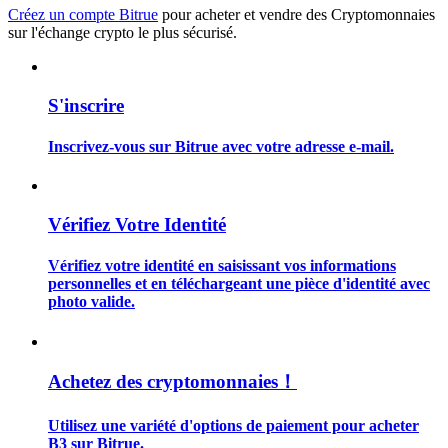
Créez un compte Bitrue
pour acheter et vendre des Cryptomonnaies
sur l'échange crypto le plus sécurisé.
S'inscrire
Guide
Inscrivez-vous sur Bitrue avec votre adresse e-mail.
Guide de démarrage des contrats à terme
Vérifiez Votre Identité
Vérifiez votre identité en saisissant vos informations
personnelles et en téléchargeant une pièce d'identité avec
photo valide.
Stratégies de trading
Achetez des cryptomonnaies！
Apprenez à rester rentable
Utilisez une variété d'options de paiement pour acheter
B3 sur Bitrue.