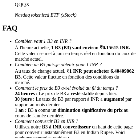
QQQX
Nasdaq tokenized ETF (xStock)
FAQ
Combien vaut 1 B3 en INR ?
À l'heure actuelle,
1 B3 (B3) vaut environ ₹0.15615 INR.
Cette valeur se met à jour en temps réel en fonction du taux de
Parrainage
marché actuel.
Combien de B3 puis-je obtenir pour 1 INR ?
Invitez un ami pour recevoir des récompenses en espèces
Au taux de change actuel,
₹1 INR peut acheter 6.40409862
B3.
Cette valeur fluctue en fonction des conditions du
BTC Welcome Rewards
marché.
Comment le prix de B3 a-t-il évolué au fil du temps ?
24 heures :
Le prix de B3 a
resté stable
depuis hier.
30 jours :
Le taux de B3 par rapport à INR a
augmenté
par
rapport au mois dernier.
1 an :
B3 a connu un
diminution significative du prix
au
cours de l'année dernière.
Comment convertir B3 en INR ?
Utilisez notre
B3 à INR convertisseur
en haut de cette page
pour convertir instantanément B3 en Indian Rupee. Voici
quelques exemples rapides :