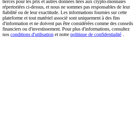
tierces pour les prix et autres données liées aux crypto-monnaies
répertoriées ci-dessus, et nous ne sommes pas responsables de leur
fiabilité ou de leur exactitude. Les informations fournies sur cette
plateforme et tout matériel associé sont uniquement à des fins
d'information et ne doivent pas être considérées comme des conseils
USDT New User Exclusive 10% APR
financiers ou d'investissement. Pour plus d'informations, consultez
USDT Flexible Staking | Daily Rewards
nos
conditions d'utilisation
et notre
politique de confidentialité
.
BTC New User Exclusive: 6.5% APR
BTC Flexible Staking | Daily Rewards
Plus d'événements