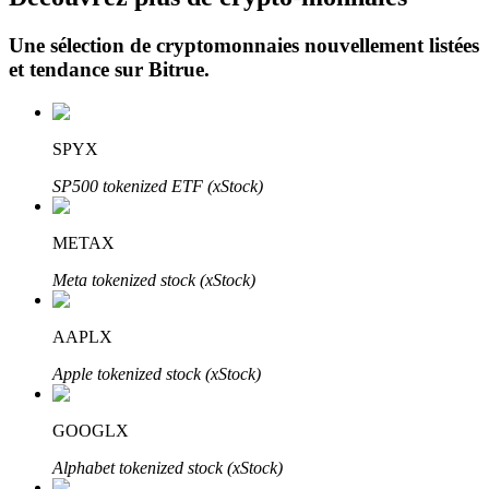
Une sélection de cryptomonnaies nouvellement listées
et tendance sur
Bitrue
.
SPYX
Investissement automobile
SP500 tokenized ETF (xStock)
Obtenez des bénéfices à long terme et des intérêts flexibles
METAX
Meta tokenized stock (xStock)
AAPLX
Apple tokenized stock (xStock)
GOOGLX
Apprenez le Staking
Alphabet tokenized stock (xStock)
Découvrez comment gagner un revenu passif