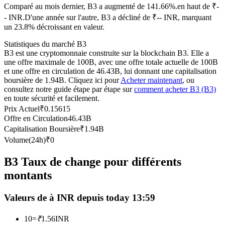
Comparé au mois dernier, B3 a augmenté de 141.66%.en haut de ₹-
Futures USDC
- INR.
D'une année sur l'autre, B3 a décliné de ₹-- INR, marquant
un 23.8% décroissant en valeur.
Futures utilisant l'USDC comme garantie
Statistiques du marché B3
B3 est une cryptomonnaie construite sur la blockchain B3. Elle a
une offre maximale de 100B, avec une offre totale actuelle de 100B
et une offre en circulation de 46.43B, lui donnant une capitalisation
boursière de 1.94B. Cliquez ici pour
Acheter maintenant
, ou
consultez notre guide étape par étape sur
comment acheter B3 (B3)
en toute sécurité et facilement.
Prix Actuel
₹
0.15615
Offre en Circulation
46.43B
Capitalisation Boursière
₹
1.94B
Copie de Trading
Volume(24h)
₹
0
Rejoignez les meilleurs traders
B3 Taux de change pour différents
montants
Valeurs de à INR depuis today 13:59
10
=
₹
1.56
INR