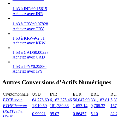
1
b3
à
INR
₹
0.15615
Achetez avec INR
1
b3
à
TRY
₺
0.07828
Jalonnement
Achetez avec TRY
Des rendements élevés et un accès instantané
1
b3
à
KRW
₩
2.31
Achetez avec KRW
1
b3
à
CAD
$
0.00228
Achetez avec CAD
1
b3
à
JPY
¥
0.25886
Achetez avec JPY
Autres Conversions d'Actifs Numériques
Launchpool
Cryptomonnaie
USD
INR
EUR
BRL
RU
Staking flexible pour gagner des jetons populaires
BTC
Bitcoin
64,776.69
6,163,375.46
56,047.90
331,183.81
5,3
ETH
Ethereum
1,910.59
181,789.83
1,653.14
9,768.32
157
USDT
Tether
0.99921
95.07
0.86457
5.10
82.
USDt