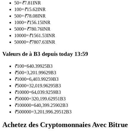
50
=
₹
7.81
INR
100
=
₹
15.62
INR
Devenez un trader de copie
500
=
₹
78.08
INR
1000
=
₹
156.15
INR
Profitez du partage des bénéfices et des commissions de copy
5000
=
₹
780.76
INR
trading
10000
=
₹
1561.53
INR
50000
=
₹
7807.63
INR
Valeurs de à B3 depuis today 13:59
₹
100
=
640.39925
B3
₹
500
=
3,201.99629
B3
₹
1000
=
6,403.99259
B3
₹
5000
=
32,019.96295
B3
Information
₹
10000
=
64,039.9259
B3
₹
50000
=
320,199.62951
B3
Analyse de mégadonnées, y compris des informations
₹
100000
=
640,399.25902
B3
commerciales, etc.
₹
500000
=
3,201,996.29512
B3
Achetez des Cryptomonnaies Avec Bitrue