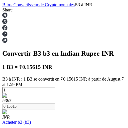
Bitrue
Convertisseur de Cryptomonnaies
B3
à
INR
Share
Contrats à terme
Convertir B3
b3
en Indian Rupee
INR
1 B3 = ₹0.15615 INR
B3 à INR : 1 B3 se convertit en ₹0.15615 INR à partir de August 7
at 1:59 PM
Futures USDT
b3
b3
Futures utilisant l'USDT comme garantie
INR
Acheter
b3
(
b3
)