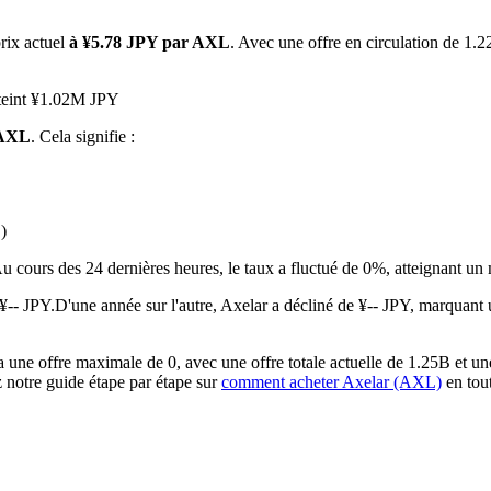
prix actuel
à ¥5.78 JPY par AXL
. Avec une offre en circulation de 1.2
tteint ¥1.02M JPY
 AXL
. Cela signifie :
)
 premières
u cours des 24 dernières heures, le taux a fluctué de 0%, atteignant
¥-- JPY.
D'une année sur l'autre, Axelar a décliné de ¥-- JPY, marquant
une offre maximale de 0, avec une offre totale actuelle de 1.25B et une
z notre guide étape par étape sur
comment acheter Axelar (AXL)
en tout