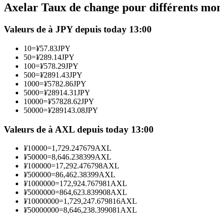
Axelar Taux de change pour différents mo
Futures utilisant l'USDC comme garantie
Valeurs de à JPY depuis today 13:00
10
=
¥
57.83
JPY
50
=
¥
289.14
JPY
100
=
¥
578.29
JPY
500
=
¥
2891.43
JPY
1000
=
¥
5782.86
JPY
5000
=
¥
28914.31
JPY
10000
=
¥
57828.62
JPY
50000
=
¥
289143.08
JPY
Copie de Trading
Rejoignez les meilleurs traders
Valeurs de à AXL depuis today 13:00
¥
10000
=
1,729.247679
AXL
¥
50000
=
8,646.238399
AXL
¥
100000
=
17,292.476798
AXL
¥
500000
=
86,462.38399
AXL
¥
1000000
=
172,924.767981
AXL
¥
5000000
=
864,623.839908
AXL
¥
10000000
=
1,729,247.679816
AXL
¥
50000000
=
8,646,238.399081
AXL