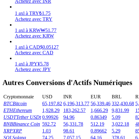
Achetez avec INR
Gagner
1
axl
à
TRY
₺
1.75
Achetez avec TRY
1
axl
à
KRW
₩
51.77
Achetez avec KRW
1
axl
à
CAD
$
0.05127
Achetez avec CAD
1
axl
à
JPY
¥
5.78
Achetez avec JPY
Cochon de puissance
Autres Conversions d'Actifs Numériques
Gagnez quotidiennement des récompenses compétitives
Cryptomonnaie
USD
INR
EUR
BRL
R
BTC
Bitcoin
65,197.82
6,196,313.77
56,339.46
332,430.68
5
ETH
Ethereum
1,928.29
183,262.57
1,666.29
9,831.99
1
USDT
Tether USDt
0.99926
94.96
0.86349
5.09
8
BNB
Binance Coin
592.72
56,331.78
512.19
3,022.18
4
XRP
XRP
1.03
98.61
0.89662
5.29
8
SOL
Solana
74.25
7,057.15
64.16
378.61
6