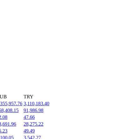
UB
TRY
,355,957.76
3,110,183.40
58,408.15
91,986.98
2.08
47.66
8,691.96
28,275.22
5.23
49.49
,100.05
3,542.27