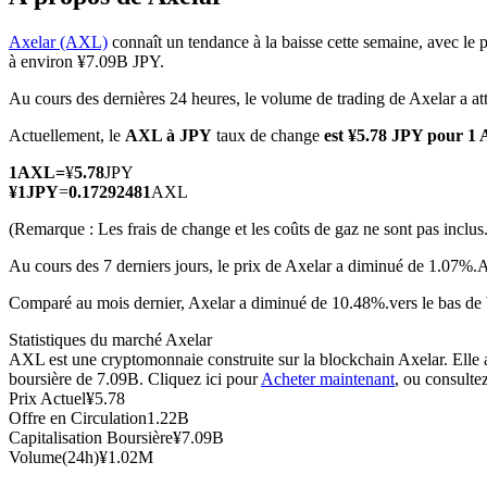
Axelar (AXL)
connaît un tendance à la baisse cette semaine, avec le 
à environ ¥7.09B JPY.
Au cours des dernières 24 heures, le volume de trading de Axelar a a
Futures COIN-M
Actuellement, le
AXL à JPY
taux de change
est ¥5.78 JPY pour 1
Contrats à terme sur crypto-monnaie
1
AXL
=
¥
5.78
JPY
¥
1
JPY
=
0.17292481
AXL
TradFi
(Remarque : Les frais de change et les coûts de gaz ne sont pas inclus.
Produits dérivés sur actions, forex, métaux précieux et matières
Au cours des 7 derniers jours, le prix de Axelar a diminué de 1.07%.
A
Comparé au mois dernier, Axelar a diminué de 10.48%.vers le bas de 
Statistiques du marché Axelar
AXL est une cryptomonnaie construite sur la blockchain Axelar. Elle a 
boursière de 7.09B. Cliquez ici pour
Acheter maintenant
, ou consulte
Prix Actuel
¥
5.78
Offre en Circulation
1.22B
Capitalisation Boursière
¥
7.09B
Volume(24h)
¥
1.02M
Futures USDC