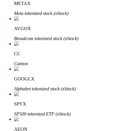
METAX
Meta tokenized stock (xStock)
Blocages BTR
Des investissements exclusifs pour les détenteurs de BTR
AVGOX
Broadcom tokenized stock (xStock)
CC
Canton
GOOGLX
Prêts
Alphabet tokenized stock (xStock)
Service d'emprunt adossé à des cryptomonnaies
SPYX
SP500 tokenized ETF (xStock)
AEON