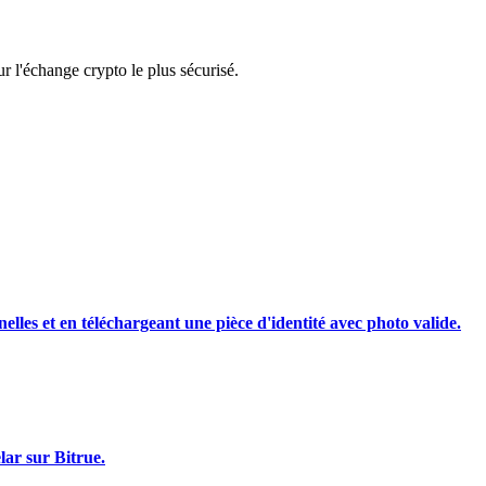
rading
 l'échange crypto le plus sécurisé.
les, etc.
nelles et en téléchargeant une pièce d'identité avec photo valide.
lar sur Bitrue.