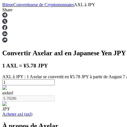
Bitrue
Convertisseur de Cryptomonnaies
AXL
à
JPY
Share
Contrats à terme
Convertir Axelar
axl
en Japanese Yen
JPY
1 AXL = ¥5.78 JPY
AXL à JPY : 1 Axelar se convertit en ¥5.78 JPY à partir de August 7
Futures USDT
axl
axl
Futures utilisant l'USDT comme garantie
JPY
Acheter
axl
(
axl
)
À propos de Axelar