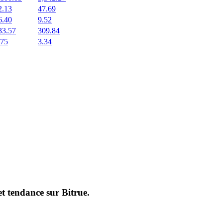
2.13
47.69
6.40
9.52
33.57
309.84
.75
3.34
et tendance sur
Bitrue
.