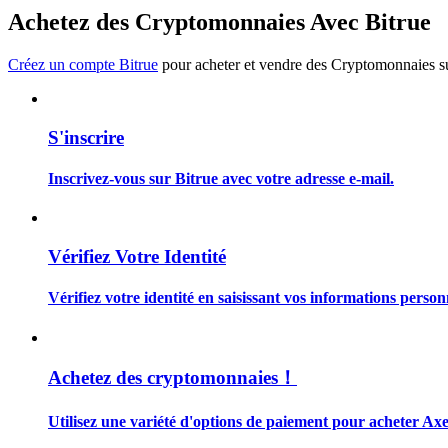
Devenez un trader de copie
Achetez des Cryptomonnaies Avec Bitrue
Profitez du partage des bénéfices et des commissions de copy t
Créez un compte Bitrue
pour acheter et vendre des Cryptomonnaies sur
S'inscrire
Inscrivez-vous sur Bitrue avec votre adresse e-mail.
Information
Vérifiez Votre Identité
Analyse de mégadonnées, y compris des informations commercia
Vérifiez votre identité en saisissant vos informations person
Achetez des cryptomonnaies！
Utilisez une variété d'options de paiement pour acheter Axe