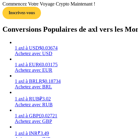
Commencez Votre Voyage Crypto Maintenant !
Inscrivez-vous
Guide
Guide de démarrage des contrats à terme
Conversions Populaires de axl vers les Mo
1
axl
à
USD
$
0.03674
Achetez avec USD
1
axl
à
EUR
€
0.03175
Achetez avec EUR
1
axl
à
BRL
R$
0.18734
Achetez avec BRL
Stratégies de trading
Apprenez à rester rentable
1
axl
à
RUB
₽
3.02
Achetez avec RUB
1
axl
à
GBP
£
0.02721
Achetez avec GBP
1
axl
à
INR
₹
3.49