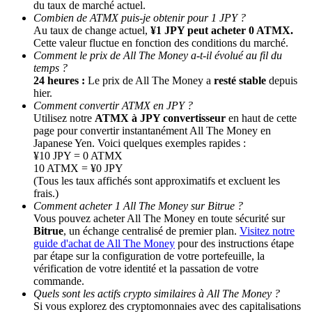
du taux de marché actuel.
Combien de ATMX puis-je obtenir pour 1 JPY ?
Au taux de change actuel,
¥1 JPY peut acheter 0 ATMX.
Cette valeur fluctue en fonction des conditions du marché.
Comment le prix de All The Money a-t-il évolué au fil du
temps ?
24 heures :
Le prix de All The Money a
resté stable
depuis
hier.
Comment convertir ATMX en JPY ?
Utilisez notre
ATMX à JPY convertisseur
en haut de cette
Parrainage
page pour convertir instantanément All The Money en
Japanese Yen. Voici quelques exemples rapides :
Invitez un ami pour recevoir des récompenses en espèces
¥10 JPY = 0 ATMX
10 ATMX = ¥0 JPY
Deposit CASHCAT & Win
(Tous les taux affichés sont approximatifs et excluent les
frais.)
Comment acheter 1 All The Money sur Bitrue ?
Vous pouvez acheter All The Money en toute sécurité sur
Bitrue
, un échange centralisé de premier plan.
Visitez notre
guide d'achat de All The Money
pour des instructions étape
par étape sur la configuration de votre portefeuille, la
vérification de votre identité et la passation de votre
commande.
Quels sont les actifs crypto similaires à All The Money ?
Si vous explorez des cryptomonnaies avec des capitalisations