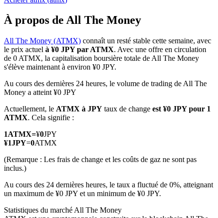
À propos de All The Money
All The Money (ATMX)
connaît un resté stable cette semaine, avec
le prix actuel
à ¥0 JPY par ATMX
. Avec une offre en circulation
Futures COIN-M
de 0 ATMX, la capitalisation boursière totale de All The Money
s'élève maintenant à environ ¥0 JPY.
Contrats à terme sur crypto-monnaie
Au cours des dernières 24 heures, le volume de trading de All The
Money a atteint ¥0 JPY
TradFi
Actuellement, le
ATMX à JPY
taux de change
est ¥0 JPY pour 1
ATMX
. Cela signifie :
Produits dérivés sur actions, forex, métaux précieux et matières
premières
1
ATMX
=
¥
0
JPY
¥
1
JPY
=
0
ATMX
(Remarque : Les frais de change et les coûts de gaz ne sont pas
inclus.)
Au cours des 24 dernières heures, le taux a fluctué de 0%, atteignant
un maximum de ¥0 JPY et un minimum de ¥0 JPY.
Statistiques du marché All The Money