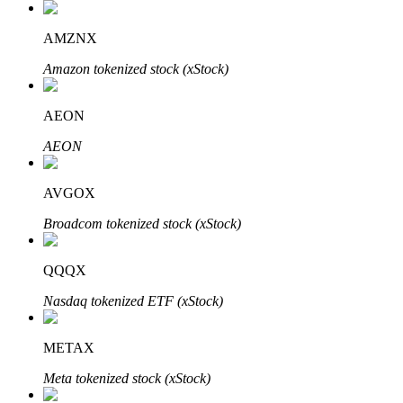
AMZNX
Amazon tokenized stock (xStock)
AEON
AEON
Investissement automobile
Obtenez des bénéfices à long terme et des intérêts flexibles
AVGOX
Broadcom tokenized stock (xStock)
QQQX
Nasdaq tokenized ETF (xStock)
METAX
Apprenez le Staking
Meta tokenized stock (xStock)
Découvrez comment gagner un revenu passif