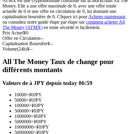
ATMX est une cryptomonnaie construite sur la blockchain All The
Money. Elle a une offre maximale de 0, avec une offre totale
Futures USDC
actuelle de 0 et une offre en circulation de 0, lui donnant une
capitalisation boursière de 0. Cliquez ici pour
Acheter maintenant
,
Futures utilisant l'USDC comme garantie
ou consultez notre guide étape par étape sur
comment acheter All
The Money (ATMX)
en toute sécurité et facilement.
Prix Actuel
¥
0
Offre en Circulation
--
Capitalisation Boursière
¥
--
Volume(24h)
¥
--
All The Money Taux de change pour
différents montants
Copie de Trading
Valeurs de à JPY depuis today 06:59
Rejoignez les meilleurs traders
10000
=
¥
0
JPY
50000
=
¥
0
JPY
100000
=
¥
0
JPY
500000
=
¥
0
JPY
1000000
=
¥
0
JPY
5000000
=
¥
0
JPY
10000000
=
¥
0
JPY
50000000
=
¥
0
JPY