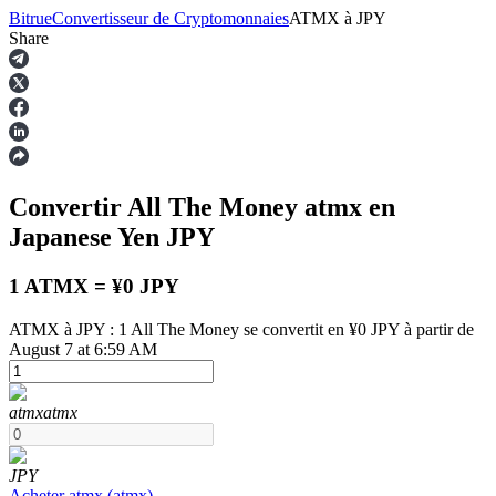
Bitrue
Convertisseur de Cryptomonnaies
ATMX
à
JPY
Share
Contrats à terme
Convertir All The Money
atmx
en
Japanese Yen
JPY
1 ATMX = ¥0 JPY
ATMX à JPY : 1 All The Money se convertit en ¥0 JPY à partir de
August 7 at 6:59 AM
Futures USDT
Futures utilisant l'USDT comme garantie
atmx
atmx
JPY
Acheter
atmx
(
atmx
)