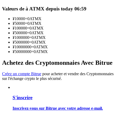
Valeurs de à ATMX depuis today 06:59
Devenez un trader de copie
¥
10000
=
0
ATMX
Profitez du partage des bénéfices et des commissions de copy
¥
50000
=
0
ATMX
trading
¥
100000
=
0
ATMX
¥
500000
=
0
ATMX
¥
1000000
=
0
ATMX
¥
5000000
=
0
ATMX
¥
10000000
=
0
ATMX
¥
50000000
=
0
ATMX
Achetez des Cryptomonnaies Avec Bitrue
Créez un compte Bitrue
pour acheter et vendre des Cryptomonnaies
sur l'échange crypto le plus sécurisé.
Information
Analyse de mégadonnées, y compris des informations
commerciales, etc.
S'inscrire
Inscrivez-vous sur Bitrue avec votre adresse e-mail.