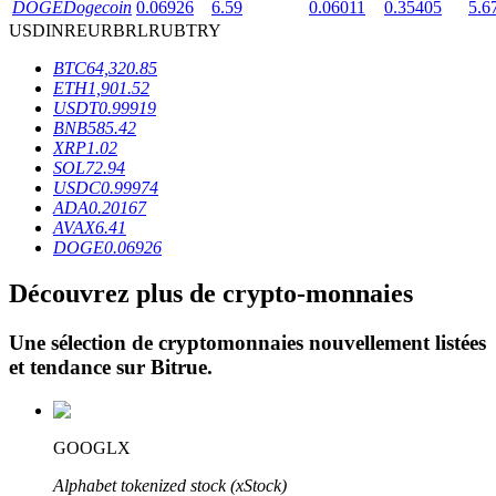
DOGE
Dogecoin
0.06926
6.59
0.06011
0.35405
5.6
USD
INR
EUR
BRL
RUB
TRY
BTC
64,320.85
ETH
1,901.52
USDT
0.99919
BNB
585.42
XRP
1.02
Blocages BTR
SOL
72.94
USDC
0.99974
Des investissements exclusifs pour les détenteurs de BTR
ADA
0.20167
AVAX
6.41
DOGE
0.06926
Découvrez plus de crypto-monnaies
Une sélection de cryptomonnaies nouvellement listées
et tendance sur
Bitrue
.
Prêts
GOOGLX
Service d'emprunt adossé à des cryptomonnaies
Alphabet tokenized stock (xStock)