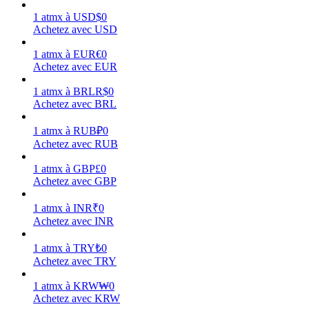
1
atmx
à
USD
$
0
Achetez avec USD
1
atmx
à
EUR
€
0
Achetez avec EUR
Gagner
1
atmx
à
BRL
R$
0
Achetez avec BRL
1
atmx
à
RUB
₽
0
Achetez avec RUB
1
atmx
à
GBP
£
0
Achetez avec GBP
1
atmx
à
INR
₹
0
Cochon de puissance
Achetez avec INR
Gagnez quotidiennement des récompenses compétitives
1
atmx
à
TRY
₺
0
Achetez avec TRY
1
atmx
à
KRW
₩
0
Achetez avec KRW