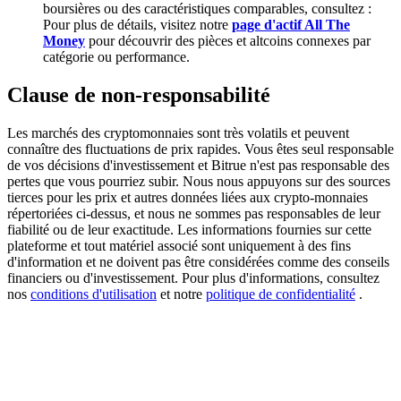
boursières ou des caractéristiques comparables, consultez :
Pour plus de détails, visitez notre
page d'actif All The
Money
pour découvrir des pièces et altcoins connexes par
Deposit CASHCAT & Win
catégorie ou performance.
Share 500000 CASHCAT prize pool
Clause de non-responsabilité
Les marchés des cryptomonnaies sont très volatils et peuvent
Exclusive for BitMart Users
connaître des fluctuations de prix rapides. Vous êtes seul responsable
de vos décisions d'investissement et Bitrue n'est pas responsable des
Register & Trade to Win 500,000 USDT
pertes que vous pourriez subir. Nous nous appuyons sur des sources
tierces pour les prix et autres données liées aux crypto-monnaies
répertoriées ci-dessus, et nous ne sommes pas responsables de leur
fiabilité ou de leur exactitude. Les informations fournies sur cette
plateforme et tout matériel associé sont uniquement à des fins
Precious Metals Trading Carnival
d'information et ne doivent pas être considérées comme des conseils
financiers ou d'investissement. Pour plus d'informations, consultez
Trade Gold & Silver · 33,333 USDT Bonus
nos
conditions d'utilisation
et notre
politique de confidentialité
.
USDT New User Exclusive 10% APR
USDT Flexible Staking | Daily Rewards