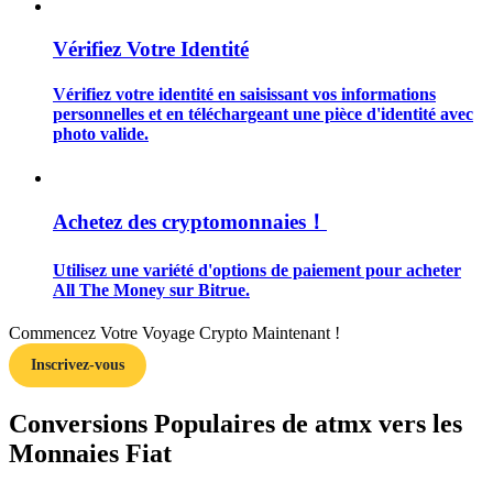
Vérifiez Votre Identité
Vérifiez votre identité en saisissant vos informations
personnelles et en téléchargeant une pièce d'identité avec
Guide
photo valide.
Guide de démarrage des contrats à terme
Achetez des cryptomonnaies！
Utilisez une variété d'options de paiement pour acheter
All The Money sur Bitrue.
Commencez Votre Voyage Crypto Maintenant !
Inscrivez-vous
Stratégies de trading
Conversions Populaires de atmx vers les
Apprenez à rester rentable
Monnaies Fiat