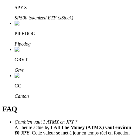
Bitrue
AI
SPYX
SP500 tokenized ETF (xStock)
PIPEDOG
Pipedog
Partenaires Bitrue
GRVT
Grvt
CC
Canton
FAQ
Affiliés Bitrue
Combien vaut 1 ATMX en JPY ?
À l'heure actuelle,
1 All The Money (ATMX) vaut environ
Jusqu'à 65 % de commissions !
¥0 JPY.
Cette valeur se met à jour en temps réel en fonction