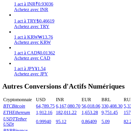
1
act
à
INR
₹
0.93036
Achetez avec INR
1
act
à
TRY
₺
0.46619
Achetez avec TRY
Jalonnement
1
act
à
KRW
₩
13.76
Des rendements élevés et un accès instantané
Achetez avec KRW
1
act
à
CAD
$
0.01362
Achetez avec CAD
1
act
à
JPY
¥
1.54
Achetez avec JPY
Autres Conversions d'Actifs Numériques
Cryptomonnaie
USD
INR
EUR
BRL
RU
Launchpool
BTC
Bitcoin
64,789.75
6,167,080.70
56,018.06
330,408.30
5,3
Staking flexible pour gagner des jetons populaires
ETH
Ethereum
1,912.16
182,011.22
1,653.28
9,751.45
157
USDT
Tether
0.99940
95.12
0.86409
5.09
82.
USDt
BNB
Binance