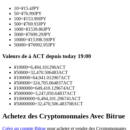
10
=
¥
15.4
JPY
50
=
¥
76.99
JPY
Devenez un trader de copie
100
=
¥
153.99
JPY
500
=
¥
769.93
JPY
Profitez du partage des bénéfices et des commissions de copy
1000
=
¥
1539.86
JPY
trading
5000
=
¥
7699.29
JPY
10000
=
¥
15398.59
JPY
50000
=
¥
76992.95
JPY
Valeurs de à ACT depuis today 19:00
¥
10000
=
6,494.101296
ACT
¥
50000
=
32,470.506483
ACT
¥
100000
=
64,941.012967
ACT
¥
500000
=
324,705.064837
ACT
¥
1000000
=
649,410.129674
ACT
Information
¥
5000000
=
3,247,050.64837
ACT
¥
10000000
=
6,494,101.296741
ACT
Analyse de mégadonnées, y compris des informations
¥
50000000
=
32,470,506.483708
ACT
commerciales, etc.
Achetez des Cryptomonnaies Avec Bitrue
Créez un compte Bitrue
pour acheter et vendre des Cryptomonnaies