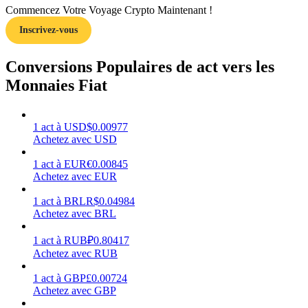
Commencez Votre Voyage Crypto Maintenant !
Inscrivez-vous
Conversions Populaires de act vers les
Gagner
Monnaies Fiat
1
act
à
USD
$
0.00977
Achetez avec USD
1
act
à
EUR
€
0.00845
Achetez avec EUR
1
act
à
BRL
R$
0.04984
Achetez avec BRL
Cochon de puissance
1
act
à
RUB
₽
0.80417
Gagnez quotidiennement des récompenses compétitives
Achetez avec RUB
1
act
à
GBP
£
0.00724
Achetez avec GBP