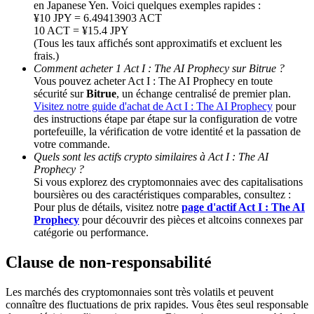
en Japanese Yen. Voici quelques exemples rapides :
¥10 JPY = 6.49413903 ACT
10 ACT = ¥15.4 JPY
BTC Welcome Rewards
(Tous les taux affichés sont approximatifs et excluent les
frais.)
Deposit & Trade BTC to Share 25000 USDT prize pool!
Comment acheter 1 Act I : The AI Prophecy sur Bitrue ?
Vous pouvez acheter Act I : The AI Prophecy en toute
sécurité sur
Bitrue
, un échange centralisé de premier plan.
Visitez notre guide d'achat de Act I : The AI Prophecy
pour
Deposit CASHCAT & Win
des instructions étape par étape sur la configuration de votre
portefeuille, la vérification de votre identité et la passation de
Share 500000 CASHCAT prize pool
votre commande.
Quels sont les actifs crypto similaires à Act I : The AI
Prophecy ?
Si vous explorez des cryptomonnaies avec des capitalisations
boursières ou des caractéristiques comparables, consultez :
Exclusive for BitMart Users
Pour plus de détails, visitez notre
page d'actif Act I : The AI
Prophecy
pour découvrir des pièces et altcoins connexes par
Register & Trade to Win 500,000 USDT
catégorie ou performance.
Clause de non-responsabilité
Precious Metals Trading Carnival
Les marchés des cryptomonnaies sont très volatils et peuvent
connaître des fluctuations de prix rapides. Vous êtes seul responsable
Trade Gold & Silver · 33,333 USDT Bonus