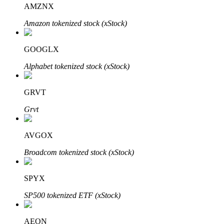
AMZNX
Bitrue
AI
Amazon tokenized stock (xStock)
GOOGLX
Alphabet tokenized stock (xStock)
GRVT
Partenaires Bitrue
Grvt
AVGOX
Broadcom tokenized stock (xStock)
SPYX
SP500 tokenized ETF (xStock)
Affiliés Bitrue
Jusqu'à 65 % de commissions !
AEON