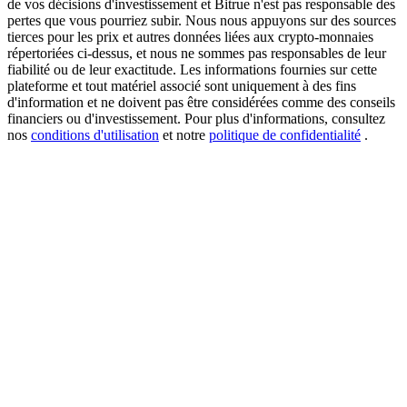
de vos décisions d'investissement et Bitrue n'est pas responsable des
pertes que vous pourriez subir. Nous nous appuyons sur des sources
tierces pour les prix et autres données liées aux crypto-monnaies
répertoriées ci-dessus, et nous ne sommes pas responsables de leur
fiabilité ou de leur exactitude. Les informations fournies sur cette
USDT New User Exclusive 10% APR
plateforme et tout matériel associé sont uniquement à des fins
USDT Flexible Staking | Daily Rewards
d'information et ne doivent pas être considérées comme des conseils
financiers ou d'investissement. Pour plus d'informations, consultez
nos
conditions d'utilisation
et notre
politique de confidentialité
.
BTC New User Exclusive: 6.5% APR
BTC Flexible Staking | Daily Rewards
Plus d'événements