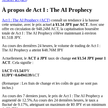
À propos de Act I : The AI Prophecy
Act I : The AI Prophecy (ACT)
connaît un tendance à la hausse
cette semaine, avec le prix actuel
à ¥1.54 JPY par ACT
. Avec une
Futures COIN-M
offre en circulation de 948.24M ACT, la capitalisation boursière
totale de Act I : The AI Prophecy s'élève maintenant à environ
Contrats à terme sur crypto-monnaie
¥1.51B JPY.
Au cours des dernières 24 heures, le volume de trading de Act I :
The AI Prophecy a atteint ¥48.76M JPY
TradFi
Actuellement, le
ACT à JPY
taux de change
est ¥1.54 JPY pour 1
Produits dérivés sur actions, forex, métaux précieux et matières
ACT
. Cela signifie :
premières
1
ACT
=
¥
1.54
JPY
¥
1
JPY
=
0.6494139
ACT
(Remarque : Les frais de change et les coûts de gaz ne sont pas
inclus.)
Au cours des 7 derniers jours, le prix de Act I : The AI Prophecy a
augmenté de 12.5%.
Au cours des 24 dernières heures, le taux a
fluctué de 9.17%, atteignant un maximum de ¥0 JPY et un minimum