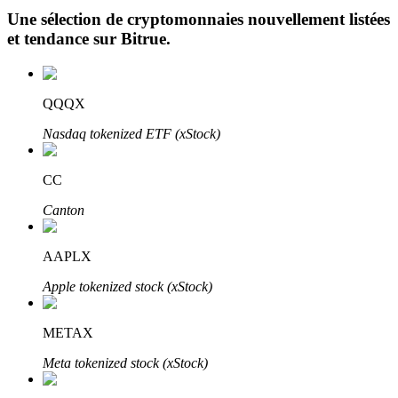
Une sélection de cryptomonnaies nouvellement listées
et tendance sur
Bitrue
.
QQQX
Nasdaq tokenized ETF (xStock)
Investissement automobile
Obtenez des bénéfices à long terme et des intérêts flexibles
CC
Canton
AAPLX
Apple tokenized stock (xStock)
METAX
Apprenez le Staking
Meta tokenized stock (xStock)
Découvrez comment gagner un revenu passif