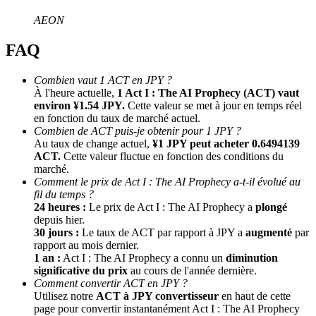
AEON
FAQ
Combien vaut 1 ACT en JPY ?
À l'heure actuelle,
1 Act I : The AI Prophecy (ACT) vaut
environ ¥1.54 JPY.
Cette valeur se met à jour en temps réel
en fonction du taux de marché actuel.
Combien de ACT puis-je obtenir pour 1 JPY ?
Parrainage
Au taux de change actuel,
¥1 JPY peut acheter 0.6494139
Invitez un ami pour recevoir des récompenses en espèces
ACT.
Cette valeur fluctue en fonction des conditions du
marché.
BTC Welcome Rewards
Comment le prix de Act I : The AI Prophecy a-t-il évolué au
fil du temps ?
24 heures :
Le prix de Act I : The AI Prophecy a
plongé
depuis hier.
30 jours :
Le taux de ACT par rapport à JPY a
augmenté
par
rapport au mois dernier.
1 an :
Act I : The AI Prophecy a connu un
diminution
significative du prix
au cours de l'année dernière.
Comment convertir ACT en JPY ?
Utilisez notre
ACT à JPY convertisseur
en haut de cette
page pour convertir instantanément Act I : The AI Prophecy