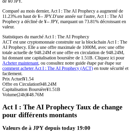
de ¥0 JPY.
Futures USDC
Comparé au mois dernier, Act I : The AI Prophecy a augmenté de
11.23%.en haut de ¥-- JPY.
D'une année sur l'autre, Act I : The AI
Futures utilisant l'USDC comme garantie
Prophecy a décliné de ¥-- JPY, marquant un 73.81% décroissant en
valeur.
Statistiques du marché Act I : The AI Prophecy
ACT est une cryptomonnaie construite sur la blockchain Act I : The
AI Prophecy. Elle a une offre maximale de 1000M, avec une offre
totale actuelle de 948.24M et une offre en circulation de 948.24M,
lui donnant une capitalisation boursière de 1.51B. Cliquez ici pour
Acheter maintenant
, ou consultez notre guide étape par étape sur
comment acheter Act I : The AI Prophecy (ACT)
en toute sécurité et
facilement.
Copie de Trading
Prix Actuel
¥
1.54
Offre en Circulation
948.24M
Rejoignez les meilleurs traders
Capitalisation Boursière
¥
1.51B
Volume(24h)
¥
48.76M
Act I : The AI Prophecy Taux de change
pour différents montants
Valeurs de à JPY depuis today 19:00