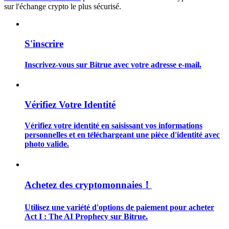
sur l'échange crypto le plus sécurisé.
S'inscrire
Guide
Inscrivez-vous sur Bitrue avec votre adresse e-mail.
Guide de démarrage des contrats à terme
Vérifiez Votre Identité
Vérifiez votre identité en saisissant vos informations
personnelles et en téléchargeant une pièce d'identité avec
photo valide.
Stratégies de trading
Achetez des cryptomonnaies！
Apprenez à rester rentable
Utilisez une variété d'options de paiement pour acheter
Act I : The AI Prophecy sur Bitrue.