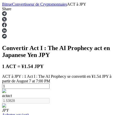
Bitrue
Convertisseur de Cryptomonnaies
ACT
à
JPY
Share
Contrats à terme
Convertir Act I : The AI Prophecy
act
en
Japanese Yen
JPY
1 ACT = ¥1.54 JPY
ACT à JPY : 1 Act I : The AI Prophecy se convertit en ¥1.54 JPY à
partir de August 7 at 7:00 PM
Futures USDT
Futures utilisant l'USDT comme garantie
act
act
JPY
Acheter
act
(
act
)