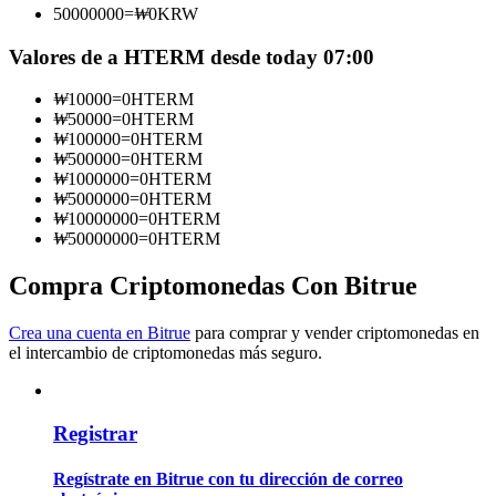
50000000
=
₩
0
KRW
Conviértete en un Trader de Copia
Valores de a HTERM desde today 07:00
Disfruta del reparto de beneficios y comisiones de copy trading
₩
10000
=
0
HTERM
₩
50000
=
0
HTERM
₩
100000
=
0
HTERM
₩
500000
=
0
HTERM
₩
1000000
=
0
HTERM
₩
5000000
=
0
HTERM
₩
10000000
=
0
HTERM
₩
50000000
=
0
HTERM
Compra Criptomonedas Con Bitrue
Información
Crea una cuenta en Bitrue
para comprar y vender criptomonedas en
Análisis de big data que incluye información comercial, etc.
el intercambio de criptomonedas más seguro.
Registrar
Regístrate en Bitrue con tu dirección de correo