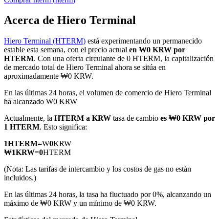
Acerca de Hiero Terminal
Hiero Terminal (HTERM)
está experimentando un permanecido
Futuros COIN-M
estable esta semana, con el precio actual
en ₩0 KRW por
HTERM
. Con una oferta circulante de 0 HTERM, la capitalización
Futuros de criptomonedas
de mercado total de Hiero Terminal ahora se sitúa en
aproximadamente ₩0 KRW.
En las últimas 24 horas, el volumen de comercio de Hiero Terminal
TradFi
ha alcanzado ₩0 KRW
Derivados de acciones, divisas, metales preciosos y materias
Actualmente, la
HTERM a KRW
tasa de cambio
es ₩0 KRW por
primas
1 HTERM
. Esto significa:
1
HTERM
=
₩
0
KRW
₩
1
KRW
=
0
HTERM
(Nota: Las tarifas de intercambio y los costos de gas no están
incluidos.)
En las últimas 24 horas, la tasa ha fluctuado por 0%, alcanzando un
máximo de ₩0 KRW y un mínimo de ₩0 KRW.