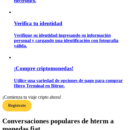
electrónico.
Guía
Verifica tu identidad
Guía de inicio de futuros
Verifique su identidad ingresando su información
personal y cargando una identificación con fotografía
válida.
¡Compre criptomonedas!
Utilice una variedad de opciones de pago para comprar
Hiero Terminal en Bitrue.
Estrategias comerciales
Aprenda cómo mantenerse rentable
¡Comienza tu viaje cripto ahora!
Regístrate
Conversaciones populares de hterm a
monedas fiat