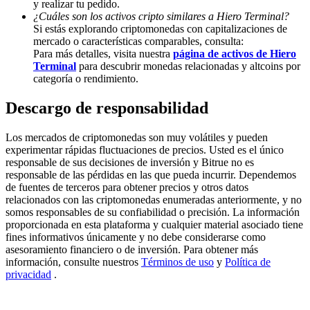
y realizar tu pedido.
¿Cuáles son los activos cripto similares a Hiero Terminal?
Share 500000 CASHCAT prize pool
Si estás explorando criptomonedas con capitalizaciones de
mercado o características comparables, consulta:
Para más detalles, visita nuestra
página de activos de Hiero
Terminal
para descubrir monedas relacionadas y altcoins por
Exclusive for BitMart Users
categoría o rendimiento.
Register & Trade to Win 500,000 USDT
Descargo de responsabilidad
Los mercados de criptomonedas son muy volátiles y pueden
experimentar rápidas fluctuaciones de precios. Usted es el único
Precious Metals Trading Carnival
responsable de sus decisiones de inversión y Bitrue no es
responsable de las pérdidas en las que pueda incurrir. Dependemos
Trade Gold & Silver · 33,333 USDT Bonus
de fuentes de terceros para obtener precios y otros datos
relacionados con las criptomonedas enumeradas anteriormente, y no
somos responsables de su confiabilidad o precisión. La información
proporcionada en esta plataforma y cualquier material asociado tiene
fines informativos únicamente y no debe considerarse como
USDT New User Exclusive 10% APR
asesoramiento financiero o de inversión. Para obtener más
información, consulte nuestros
Términos de uso
y
Política de
USDT Flexible Staking | Daily Rewards
privacidad
.