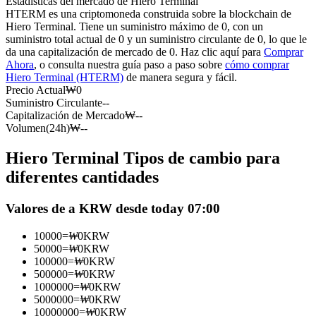
Estadísticas del mercado de Hiero Terminal
Futuros del USDC
HTERM es una criptomoneda construida sobre la blockchain de
Hiero Terminal. Tiene un suministro máximo de 0, con un
Futuros que utilizan USDC como garantía
suministro total actual de 0 y un suministro circulante de 0, lo que le
da una capitalización de mercado de 0. Haz clic aquí para
Comprar
Ahora
, o consulta nuestra guía paso a paso sobre
cómo comprar
Hiero Terminal (HTERM)
de manera segura y fácil.
Precio Actual
₩
0
Suministro Circulante
--
Capitalización de Mercado
₩
--
Volumen(24h)
₩
--
Hiero Terminal Tipos de cambio para
Copiar Trading
diferentes cantidades
Únete a los mejores traders
Valores de a KRW desde today 07:00
10000
=
₩
0
KRW
50000
=
₩
0
KRW
100000
=
₩
0
KRW
500000
=
₩
0
KRW
1000000
=
₩
0
KRW
5000000
=
₩
0
KRW
10000000
=
₩
0
KRW