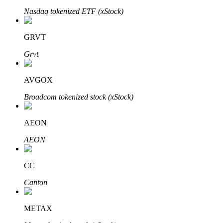
Nasdaq tokenized ETF (xStock)
GRVT
Grvt
Inversión automática
Obtenga ganancias a largo plazo e intereses flexibles
AVGOX
Broadcom tokenized stock (xStock)
AEON
AEON
CC
Aprender Staking
Canton
Obtenga más información sobre cómo obtener ingresos pasivos
Bitrue
AI
METAX