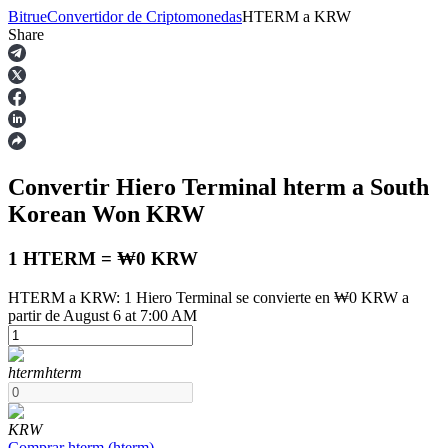
Bitrue
Convertidor de Criptomonedas
HTERM
a
KRW
Share
Futuros
Convertir Hiero Terminal
hterm
a South
Korean Won
KRW
1 HTERM = ₩0 KRW
HTERM a KRW: 1 Hiero Terminal se convierte en ₩0 KRW a
Futuros del USDT
partir de August 6 at 7:00 AM
Futuros que utilizan USDT como garantía
hterm
hterm
KRW
Comprar
hterm
(
hterm
)