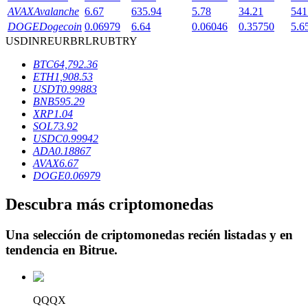
AVAX
Avalanche
6.67
635.94
5.78
34.21
541
DOGE
Dogecoin
0.06979
6.64
0.06046
0.35750
5.6
USD
INR
EUR
BRL
RUB
TRY
Bloqueos BTR
BTC
64,792.36
ETH
1,908.53
Inversiones exclusivas para titulares de BTR
USDT
0.99883
BNB
595.29
XRP
1.04
SOL
73.92
USDC
0.99942
ADA
0.18867
AVAX
6.67
DOGE
0.06979
Descubra más criptomonedas
Préstamos
Una selección de criptomonedas recién listadas y en
Servicio de préstamos respaldado por criptomonedas
tendencia en
Bitrue
.
QQQX