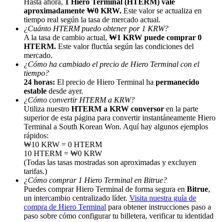
Hasta ahora,
1 Hiero Terminal (HTERM) vale
aproximadamente ₩0 KRW.
Este valor se actualiza en
tiempo real según la tasa de mercado actual.
¿Cuánto HTERM puedo obtener por 1 KRW?
A la tasa de cambio actual,
₩1 KRW puede comprar 0
HTERM.
Este valor fluctúa según las condiciones del
mercado.
¿Cómo ha cambiado el precio de Hiero Terminal con el
Referencia
tiempo?
24 horas:
El precio de Hiero Terminal ha
permanecido
Invita a un amigo para recibir recompensas en efectivo
estable
desde ayer.
Deposit CASHCAT & Win
¿Cómo convertir HTERM a KRW?
Utiliza nuestro
HTERM a KRW conversor
en la parte
superior de esta página para convertir instantáneamente Hiero
Terminal a South Korean Won. Aquí hay algunos ejemplos
rápidos:
₩10 KRW = 0 HTERM
10 HTERM = ₩0 KRW
(Todas las tasas mostradas son aproximadas y excluyen
tarifas.)
¿Cómo comprar 1 Hiero Terminal en Bitrue?
Puedes comprar Hiero Terminal de forma segura en
Bitrue
,
un intercambio centralizado líder.
Visita nuestra guía de
compra de Hiero Terminal
para obtener instrucciones paso a
paso sobre cómo configurar tu billetera, verificar tu identidad
Deposit CASHCAT & Win