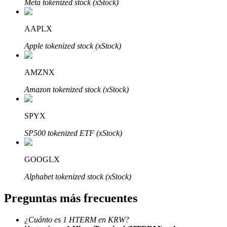
Meta tokenized stock (xStock)
AAPLX
Apple tokenized stock (xStock)
Bitrue Partners
AMZNX
Amazon tokenized stock (xStock)
SPYX
SP500 tokenized ETF (xStock)
GOOGLX
Afiliados de Bitrue
Alphabet tokenized stock (xStock)
¡Hasta un 65% de comisiones!
Preguntas más frecuentes
¿Cuánto es 1 HTERM en KRW?