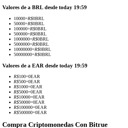
Futuros que utilizan USDC como garantía
Valores de a BRL desde today 19:59
10000
=
R$
0
BRL
50000
=
R$
0
BRL
100000
=
R$
0
BRL
500000
=
R$
0
BRL
1000000
=
R$
0
BRL
5000000
=
R$
0
BRL
10000000
=
R$
0
BRL
50000000
=
R$
0
BRL
Copiar Trading
Valores de a EAR desde today 19:59
Únete a los mejores traders
R$
100
=
0
EAR
R$
500
=
0
EAR
R$
1000
=
0
EAR
R$
5000
=
0
EAR
R$
10000
=
0
EAR
R$
50000
=
0
EAR
R$
100000
=
0
EAR
R$
500000
=
0
EAR
Compra Criptomonedas Con Bitrue