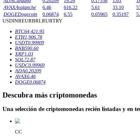
ADA
Cardano
0.20209
19.26
0.17538
1.03
1
AVAX
Avalanche
6.46
616.22
5.61
33.10
5
Staking
DOGE
Dogecoin
0.06874
6.55
0.05965
0.35197
5
USD
INR
EUR
BRL
RUB
TRY
Alta rentabilidad y acceso instantáneo
BTC
64,421.95
ETH
1,906.78
USDT
0.99909
BNB
590.60
XRP
1.03
SOL
72.87
USDC
0.99969
ADA
0.20209
AVAX
6.46
DOGE
0.06874
Launchpool
Descubra más criptomonedas
Participación flexible para ganar tokens populares
Una selección de criptomonedas recién listadas y en t
CC