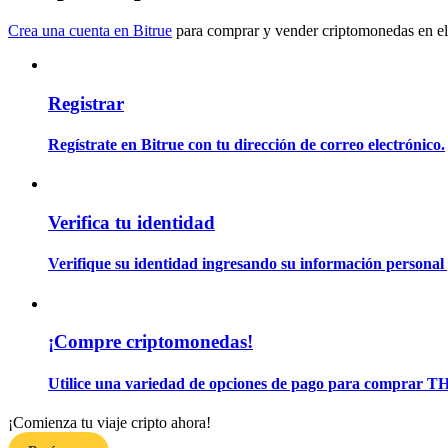
Conviértete en un Trader de Copia
Crea una cuenta en Bitrue
para comprar y vender criptomonedas en el
Disfruta del reparto de beneficios y comisiones de copy trading
Registrar
Regístrate en Bitrue con tu dirección de correo electrónico.
Verifica tu identidad
Información
Verifique su identidad ingresando su información personal 
Análisis de big data que incluye información comercial, etc.
¡Compre criptomonedas!
Utilice una variedad de opciones de pago para comprar
¡Comienza tu viaje cripto ahora!