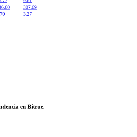
6.77
9.61
36.60
307.69
.70
3.27
endencia en
Bitrue
.