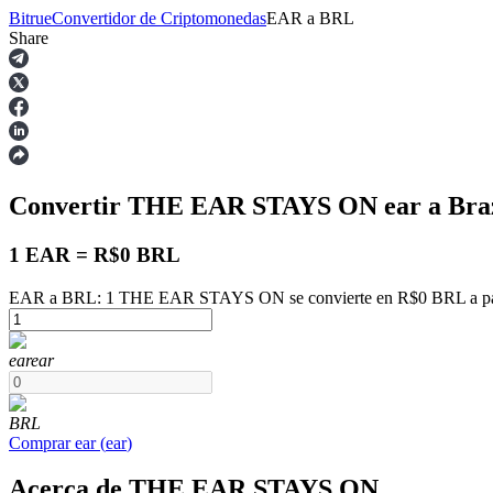
Bitrue
Convertidor de Criptomonedas
EAR
a
BRL
Share
Futuros
Convertir THE EAR STAYS ON
ear
a Bra
1 EAR = R$0 BRL
EAR a BRL: 1 THE EAR STAYS ON se convierte en R$0 BRL a part
Futuros del USDT
ear
ear
Futuros que utilizan USDT como garantía
BRL
Comprar
ear
(
ear
)
Acerca de THE EAR STAYS ON