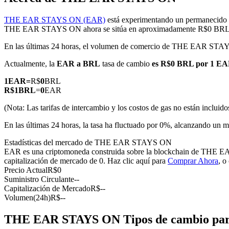
THE EAR STAYS ON (EAR)
está experimentando un permanecido e
THE EAR STAYS ON ahora se sitúa en aproximadamente R$0 BRL
En las últimas 24 horas, el volumen de comercio de THE EAR ST
Futuros COIN-M
Actualmente, la
EAR a BRL
tasa de cambio
es R$0 BRL por 1 E
Futuros de criptomonedas
1
EAR
=
R$
0
BRL
R$
1
BRL
=
0
EAR
TradFi
(Nota: Las tarifas de intercambio y los costos de gas no están incluido
Derivados de acciones, divisas, metales preciosos y materias pr
En las últimas 24 horas, la tasa ha fluctuado por 0%, alcanzando
Estadísticas del mercado de THE EAR STAYS ON
EAR es una criptomoneda construida sobre la blockchain de THE EAR 
capitalización de mercado de 0. Haz clic aquí para
Comprar Ahora
, o
Precio Actual
R$
0
Suministro Circulante
--
Capitalización de Mercado
R$
--
Volumen(24h)
R$
--
THE EAR STAYS ON Tipos de cambio para 
Futuros del USDC