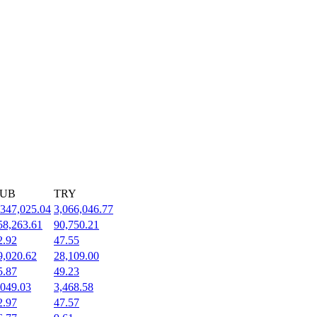
UB
TRY
,347,025.04
3,066,046.77
58,263.61
90,750.21
2.92
47.55
9,020.62
28,109.00
5.87
49.23
,049.03
3,468.58
2.97
47.57