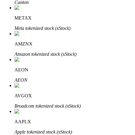
Canton
METAX
Bloqueos BTR
Meta tokenized stock (xStock)
Inversiones exclusivas para titulares de BTR
AMZNX
Amazon tokenized stock (xStock)
AEON
AEON
Préstamos
AVGOX
Servicio de préstamos respaldado por criptomonedas
Broadcom tokenized stock (xStock)
AAPLX
Apple tokenized stock (xStock)