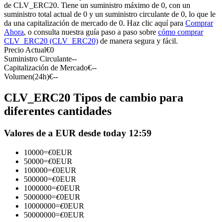
Futuros del USDC
de CLV_ERC20. Tiene un suministro máximo de 0, con un
suministro total actual de 0 y un suministro circulante de 0, lo que le
Futuros que utilizan USDC como garantía
da una capitalización de mercado de 0. Haz clic aquí para
Comprar
Ahora
, o consulta nuestra guía paso a paso sobre
cómo comprar
CLV_ERC20 (CLV_ERC20)
de manera segura y fácil.
Precio Actual
€
0
Suministro Circulante
--
Capitalización de Mercado
€
--
Volumen(24h)
€
--
CLV_ERC20 Tipos de cambio para
diferentes cantidades
Copiar Trading
Valores de a EUR desde today 12:59
Únete a los mejores traders
10000
=
€
0
EUR
50000
=
€
0
EUR
100000
=
€
0
EUR
500000
=
€
0
EUR
1000000
=
€
0
EUR
5000000
=
€
0
EUR
10000000
=
€
0
EUR
50000000
=
€
0
EUR