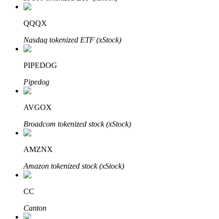
QQQX
Nasdaq tokenized ETF (xStock)
Inversión automática
PIPEDOG
Obtenga ganancias a largo plazo e intereses flexibles
Pipedog
AVGOX
Broadcom tokenized stock (xStock)
AMZNX
Amazon tokenized stock (xStock)
Aprender Staking
Obtenga más información sobre cómo obtener ingresos pasivos
CC
Bitrue
AI
Canton