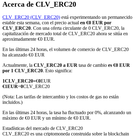
Acerca de CLV_ERC20
CLV_ERC20 (CLV_ERC20)
está experimentando un permanecido
estable esta semana, con el precio actual
en €0 EUR por
Futuros COIN-M
CLV_ERC20
. Con una oferta circulante de 0 CLV_ERC20, la
capitalización de mercado total de CLV_ERC20 ahora se sitúa en
Futuros de criptomonedas
aproximadamente €0 EUR.
En las últimas 24 horas, el volumen de comercio de CLV_ERC20
ha alcanzado €0 EUR
TradFi
Actualmente, la
CLV_ERC20 a EUR
tasa de cambio
es €0 EUR
Derivados de acciones, divisas, metales preciosos y materias
por 1 CLV_ERC20
. Esto significa:
primas
1
CLV_ERC20
=
€
0
EUR
€
1
EUR
=
0
CLV_ERC20
(Nota: Las tarifas de intercambio y los costos de gas no están
incluidos.)
En las últimas 24 horas, la tasa ha fluctuado por 0%, alcanzando un
máximo de €0 EUR y un mínimo de €0 EUR.
Estadísticas del mercado de CLV_ERC20
CLV_ERC20 es una criptomoneda construida sobre la blockchain