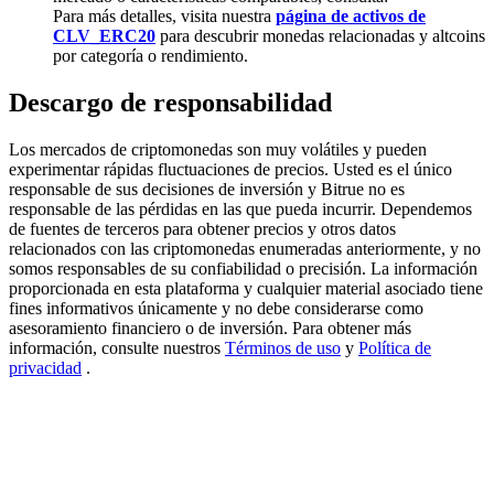
Para más detalles, visita nuestra
página de activos de
Deposit & Trade BTC to Share 25000 USDT prize pool!
CLV_ERC20
para descubrir monedas relacionadas y altcoins
por categoría o rendimiento.
Descargo de responsabilidad
Deposit CASHCAT & Win
Los mercados de criptomonedas son muy volátiles y pueden
Share 500000 CASHCAT prize pool
experimentar rápidas fluctuaciones de precios. Usted es el único
responsable de sus decisiones de inversión y Bitrue no es
responsable de las pérdidas en las que pueda incurrir. Dependemos
de fuentes de terceros para obtener precios y otros datos
relacionados con las criptomonedas enumeradas anteriormente, y no
Exclusive for BitMart Users
somos responsables de su confiabilidad o precisión. La información
proporcionada en esta plataforma y cualquier material asociado tiene
Register & Trade to Win 500,000 USDT
fines informativos únicamente y no debe considerarse como
asesoramiento financiero o de inversión. Para obtener más
información, consulte nuestros
Términos de uso
y
Política de
privacidad
.
Precious Metals Trading Carnival
Trade Gold & Silver · 33,333 USDT Bonus