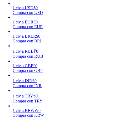
1
clv
a
USD
$
0
Compra con USD
Earn
1
clv
a
EUR
€
0
Compra con EUR
1
clv
a
BRL
R$
0
Compra con BRL
1
clv
a
RUB
₽
0
Compra con RUB
1
clv
a
GBP
£
0
Power Piggy
Compra con GBP
Gana recompensas competitivas diariamente
1
clv
a
INR
₹
0
Compra con INR
1
clv
a
TRY
₺
0
Compra con TRY
1
clv
a
KRW
₩
0
Compra con KRW