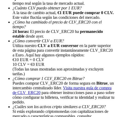
tiempo real según la tasa de mercado actual.
¿Cuánto CLV puedo obtener por 1 EUR?
A la tasa de cambio actual,
€1 EUR puede comprar 0 CLV.
Este valor fluctúa según las condiciones del mercado.
¿Cómo ha cambiado el precio de CLV_ERC20 con el
tiempo?
24 horas:
El precio de CLV_ERC20 ha
permanecido
Referencia
estable
desde ayer.
¿Cómo convertir CLV a EUR?
Invita a un amigo para recibir recompensas en efectivo
Utiliza nuestro
CLV a EUR conversor
en la parte superior
de esta página para convertir instantáneamente CLV_ERC20
BTC Welcome Rewards
a Euro. Aquí hay algunos ejemplos rápidos:
€10 EUR = 0 CLV
10 CLV = €0 EUR
(Todas las tasas mostradas son aproximadas y excluyen
tarifas.)
¿Cómo comprar 1 CLV_ERC20 en Bitrue?
Puedes comprar CLV_ERC20 de forma segura en
Bitrue
, un
intercambio centralizado líder.
Visita nuestra guía de compra
de CLV_ERC20
para obtener instrucciones paso a paso sobre
cómo configurar tu billetera, verificar tu identidad y realizar tu
pedido.
¿Cuáles son los activos cripto similares a CLV_ERC20?
Si estás explorando criptomonedas con capitalizaciones de
BTC Welcome Rewards
mercado o características comparables, consulta: