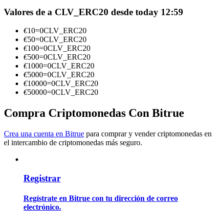
Valores de a CLV_ERC20 desde today 12:59
Conviértete en un Trader de Copia
€
10
=
0
CLV_ERC20
Disfruta del reparto de beneficios y comisiones de copy trading
€
50
=
0
CLV_ERC20
€
100
=
0
CLV_ERC20
€
500
=
0
CLV_ERC20
€
1000
=
0
CLV_ERC20
€
5000
=
0
CLV_ERC20
€
10000
=
0
CLV_ERC20
€
50000
=
0
CLV_ERC20
Compra Criptomonedas Con Bitrue
Información
Crea una cuenta en Bitrue
para comprar y vender criptomonedas en
el intercambio de criptomonedas más seguro.
Análisis de big data que incluye información comercial, etc.
Registrar
Regístrate en Bitrue con tu dirección de correo
electrónico.