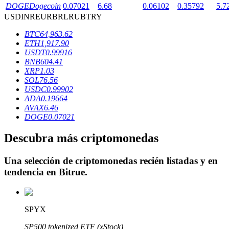
DOGE
Dogecoin
0.07021
6.68
0.06102
0.35792
5.7
USD
INR
EUR
BRL
RUB
TRY
BTC
64,963.62
Bloqueos BTR
ETH
1,917.90
USDT
0.99916
Inversiones exclusivas para titulares de BTR
BNB
604.41
XRP
1.03
SOL
76.56
USDC
0.99902
ADA
0.19664
AVAX
6.46
DOGE
0.07021
Descubra más criptomonedas
Una selección de criptomonedas recién listadas y en
Préstamos
tendencia en
Bitrue
.
Servicio de préstamos respaldado por criptomonedas
SPYX
SP500 tokenized ETF (xStock)