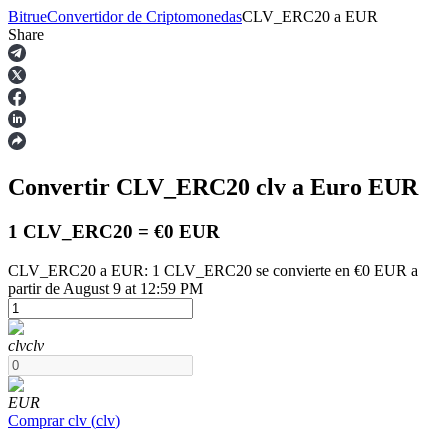
Bitrue
Convertidor de Criptomonedas
CLV_ERC20
a
EUR
Share
Futuros
Convertir CLV_ERC20
clv
a Euro
EUR
1 CLV_ERC20 = €0 EUR
CLV_ERC20 a EUR: 1 CLV_ERC20 se convierte en €0 EUR a
partir de August 9 at 12:59 PM
Futuros del USDT
Futuros que utilizan USDT como garantía
clv
clv
EUR
Comprar
clv
(
clv
)