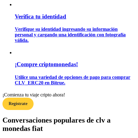
Verifica tu identidad
Guía
Verifique su identidad ingresando su información
Guía de inicio de futuros
personal y cargando una identificación con fotografía
válida.
¡Compre criptomonedas!
Utilice una variedad de opciones de pago para comprar
CLV_ERC20 en Bitrue.
Estrategias comerciales
¡Comienza tu viaje cripto ahora!
Aprenda cómo mantenerse rentable
Regístrate
Conversaciones populares de clv a
monedas fiat