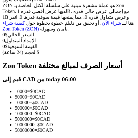
العقود الآجلة USDC
ZON هو عملة مشفرة مبنية على سلسلة الكتل الخاصة بـ Zon
العقود الآجلة باستخدام USDC كضمان
Token. لديها عرض أقصى قدره 1B، مع إجمالي عرض حالي قدره
1B وعرض متداول قدره 0، مما يمنحها قيمة سوقية قدرها 0. انقر
هنا لــ
شراء الآن
، أو تحقق من دليلنا خطوة بخطوة حول
كيفية شراء
بأمان وسهولة.
Zon Token (ZON)
السعر الحالي
$
0
الإمداد المتداول
0
القيمة السوقية
$
0
--
$
الحجم (24 ساعة)
Zon Token أسعار الصرف لمبالغ مختلفة
نسخ التداول
قيم إلى CAD من today 06:00
انضم إلى أفضل المتداولين
10000
=
$
0
CAD
50000
=
$
0
CAD
100000
=
$
0
CAD
500000
=
$
0
CAD
1000000
=
$
0
CAD
5000000
=
$
0
CAD
10000000
=
$
0
CAD
50000000
=
$
0
CAD