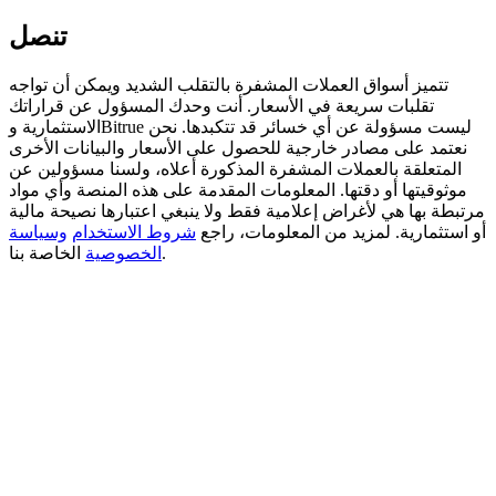
تنصل
Deposit CASHCAT & Win
Share 500000 CASHCAT prize pool
تتميز أسواق العملات المشفرة بالتقلب الشديد ويمكن أن تواجه
تقلبات سريعة في الأسعار. أنت وحدك المسؤول عن قراراتك
الاستثمارية وBitrue ليست مسؤولة عن أي خسائر قد تتكبدها. نحن
نعتمد على مصادر خارجية للحصول على الأسعار والبيانات الأخرى
المتعلقة بالعملات المشفرة المذكورة أعلاه، ولسنا مسؤولين عن
Exclusive for BitMart Users
موثوقيتها أو دقتها. المعلومات المقدمة على هذه المنصة وأي مواد
Register & Trade to Win 500,000 USDT
مرتبطة بها هي لأغراض إعلامية فقط ولا ينبغي اعتبارها نصيحة مالية
أو استثمارية. لمزيد من المعلومات، راجع
شروط الاستخدام
وسياسة
الخاصة بنا.
الخصوصية
Precious Metals Trading Carnival
Trade Gold & Silver · 33,333 USDT Bonus
USDT New User Exclusive 10% APR
USDT Flexible Staking | Daily Rewards