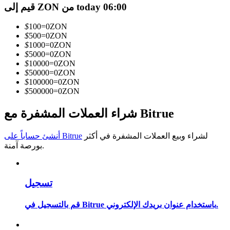
قيم إلى ZON من today 06:00
كن متداول نسخ
$
100
=
0
ZON
استمتع بتقاسم الأرباح وعمولات نسخ التداول
$
500
=
0
ZON
$
1000
=
0
ZON
$
5000
=
0
ZON
$
10000
=
0
ZON
$
50000
=
0
ZON
$
100000
=
0
ZON
$
500000
=
0
ZON
شراء العملات المشفرة مع Bitrue
لشراء وبيع العملات المشفرة في أكثر
أنشئ حساباً على Bitrue
معلومة
بورصة آمنة.
تحليل البيانات الضخمة بما في ذلك المعلومات التجارية، وما
إلى ذلك.
تسجيل
قم بالتسجيل في Bitrue باستخدام عنوان بريدك الإلكتروني.