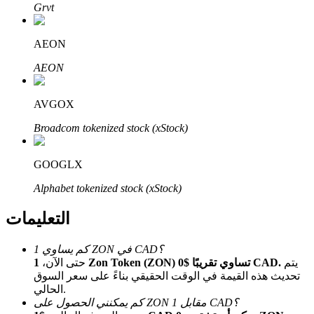
Bitrue
AI
Grvt
AEON
AEON
AVGOX
شركاء بيترو
Broadcom tokenized stock (xStock)
GOOGLX
Alphabet tokenized stock (xStock)
التعليمات
كم يساوي 1 ZON في CAD؟
يتم
1 Zon Token (ZON) تساوي تقريبًا $0 CAD.
حتى الآن،
شركاء Bitrue
تحديث هذه القيمة في الوقت الحقيقي بناءً على سعر السوق
الحالي.
تصل العمولات إلى 65٪!
كم يمكنني الحصول على ZON مقابل 1 CAD؟