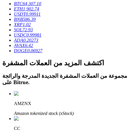
BTC
64,307.10
ETH
1,902.74
USDT
0.99911
BNB
586.39
XRP
1.02
SOL
72.93
عمليات احتجاز BTR
USDC
0.99981
ADA
0.20273
استثمارات حصرية لحاملي BTR
AVAX
6.42
DOGE
0.06927
اكتشف المزيد من العملات المشفرة
مجموعة من العملات المشفرة الجديدة المدرجة والرائجة
.
Bitrue
على
القروض
AMZNX
خدمة الاقتراض المدعومة بالعملات المشفرة
Amazon tokenized stock (xStock)
CC