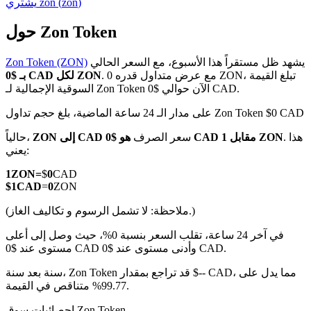
)
zon
(
zon
يشتري
حول Zon Token
يشهد ظل مستقراً هذا الأسبوع، مع السعر الحالي
Zon Token (ZON)
العقود الآجلة لـ COIN-M
. مع عرض متداول قدره 0 ZON، تبلغ القيمة
بـ $0 CAD لكل ZON
السوقية الإجمالية لـ Zon Token الآن حوالي $0 CAD.
العقود الآجلة للعملات المشفرة
على مدار الـ 24 ساعة الماضية، بلغ حجم تداول Zon Token $0 CAD
. هذا
هو $0 CAD مقابل 1 ZON
سعر الصرف
ZON إلى CAD
حالياً،
TradFi
يعني:
مشتقات الأسهم والعملات الأجنبية والمعادن الثمينة والسلع
1
ZON
=
$
0
CAD
$
1
CAD
=
0
ZON
(ملاحظة: لا تشمل الرسوم و تكاليف الغاز.)
في آخر 24 ساعة، تقلب السعر بنسبة 0%، حيث وصل إلى أعلى
مستوى عند $0 CAD وأدنى مستوى عند $0 CAD.
سنة بعد سنة، Zon Token قد تراجع بمقدار $-- CAD، مما يدل على
99.77% متناقص في القيمة.
إحصائيات سوق Zon Token