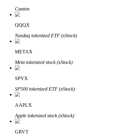
Canton
QQQX
Nasdaq tokenized ETF (xStock)
الاستثمار التلقائي
METAX
احصل على أرباح طويلة الأجل وفوائد مرنة
Meta tokenized stock (xStock)
SPYX
SP500 tokenized ETF (xStock)
AAPLX
Apple tokenized stock (xStock)
تعلم الستاكينغ
تعرف على كيفية كسب الدخل السلبي
GRVT