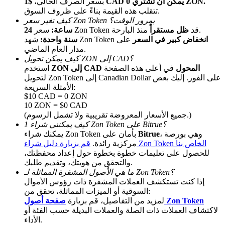
$1 CAD يمكن أن تشتري 0 ZON.
بسعر الصرف الحالي،
تتقلب هذه القيمة بناءً على ظروف السوق.
كيف تغير سعر Zon Token بمرور الوقت؟
منذ البارحة.
سعر Zon Token قد
ظل مستقراً
24 ساعة:
انخفاض كبير في السعر
على
شهد Zon Token
سنة واحدة:
مدار العام الماضي.
كيف يمكن تحويل ZON إلى CAD؟
ZON إلى CAD المحول
في أعلى هذه الصفحة
استخدم
لتحويل Zon Token إلى Canadian Dollar على الفور. إليك بعض
الإحالة
الأمثلة السريعة:
$10 CAD = 0 ZON
قم بدعوة صديق لتحصل على مكافآت نقدية
10 ZON = $0 CAD
(جميع الأسعار المعروضة تقريبية ولا تشمل الرسوم.)
Deposit CASHCAT & Win
كيف يمكنني شراء 1 Zon Token على Bitrue؟
، وهي بورصة
Bitrue
يمكنك شراء Zon Token بأمان على
قم بزيارة دليل شراء Zon Token الخاص بنا
مركزية رائدة.
للحصول على تعليمات خطوة بخطوة حول إعداد محفظتك،
والتحقق من هويتك، وتقديم طلبك.
ما هي الأصول المشفرة المماثلة لـ Zon Token؟
إذا كنت تستكشف العملات المشفرة ذات رؤوس الأموال
السوقية أو الميزات المماثلة، تحقق من:
صفحة أصول Zon Token
لمزيد من التفاصيل، قم بزيارة
لاكتشاف العملات ذات الصلة والعملات البديلة حسب الفئة أو
الأداء.