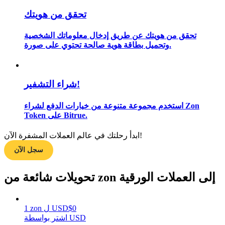
تحقق من هويتك
تحقق من هويتك عن طريق إدخال معلوماتك الشخصية
مرشد
وتحميل بطاقة هوية صالحة تحتوي على صورة.
دليل المبتدئين للعقود الآجلة
شراء التشفير!
استخدم مجموعة متنوعة من خيارات الدفع لشراء Zon
Token على Bitrue.
ابدأ رحلتك في عالم العملات المشفرة الآن!
سجل الآن
استراتيجيات التداول
تحويلات شائعة من zon إلى العملات الورقية
تعلم كيفية البقاء مربحة
0
$
USD
ل
zon
1
اشتر بواسطة USD