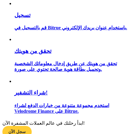
تسجيل
مرشد
قم بالتسجيل في Bitrue باستخدام عنوان بريدك الإلكتروني.
دليل المبتدئين للعقود الآجلة
تحقق من هويتك
تحقق من هويتك عن طريق إدخال معلوماتك الشخصية
وتحميل بطاقة هوية صالحة تحتوي على صورة.
شراء التشفير!
استراتيجيات التداول
استخدم مجموعة متنوعة من خيارات الدفع لشراء
تعلم كيفية البقاء مربحة
Velodrome Finance على Bitrue.
ابدأ رحلتك في عالم العملات المشفرة الآن!
سجل الآن