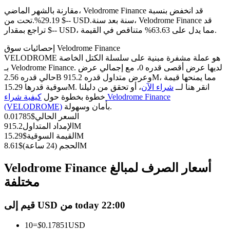
العقود الآجلة USDC
مقارنة بالشهر الماضي، Velodrome Finance قد انخفض بنسبة
العقود الآجلة باستخدام USDC كضمان
سنة بعد سنة، Velodrome Finance قد
29.19%.تحت من $-- USD.
تراجع بمقدار $-- USD، مما يدل على 63.63% متناقص في القيمة.
إحصائيات سوق Velodrome Finance
VELODROME هو عملة مشفرة مبنية على سلسلة الكتل الخاصة
بـ Velodrome Finance. لديها عرض أقصى قدره 0، مع إجمالي عرض
حالي قدره 2.56B وعرض متداول قدره 915.2M، مما يمنحها قيمة
سوقية قدرها 15.29M. انقر هنا لــ
شراء الآن
، أو تحقق من دليلنا
خطوة بخطوة حول
كيفية شراء Velodrome Finance
بأمان وسهولة.
(VELODROME)
السعر الحالي
$
0.01785
نسخ التداول
915.2M
الإمداد المتداول
15.29M
القيمة السوقية
$
انضم إلى أفضل المتداولين
8.61M
الحجم (24 ساعة)
$
Velodrome Finance أسعار الصرف لمبالغ
مختلفة
قيم إلى USD من today 22:00
10
=
$
0.17851
USD