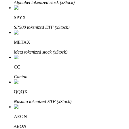
Bitrue
AI
Alphabet tokenized stock (xStock)
SPYX
SP500 tokenized ETF (xStock)
METAX
شركاء بيترو
Meta tokenized stock (xStock)
CC
Canton
QQQX
Nasdaq tokenized ETF (xStock)
شركاء Bitrue
AEON
تصل العمولات إلى 65٪!
AEON