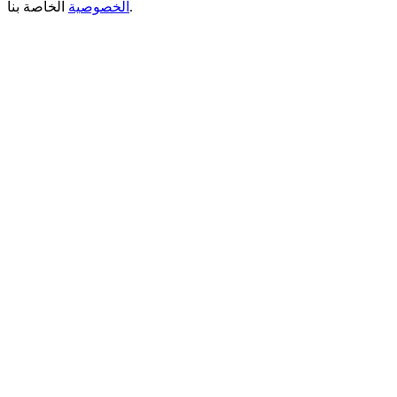
الخاصة بنا.
الخصوصية
New Listing Futures Fest
Trade New Futures, Win 200,000 USDT
Crypto World Cup 2026: Grand Finale
77,777+3k Rewards
المزيد من الفعاليات