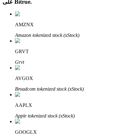
.
Bitrue
على
AMZNX
Amazon tokenized stock (xStock)
الاستثمار التلقائي
GRVT
احصل على أرباح طويلة الأجل وفوائد مرنة
Grvt
AVGOX
Broadcom tokenized stock (xStock)
AAPLX
Apple tokenized stock (xStock)
تعلم الستاكينغ
تعرف على كيفية كسب الدخل السلبي
GOOGLX