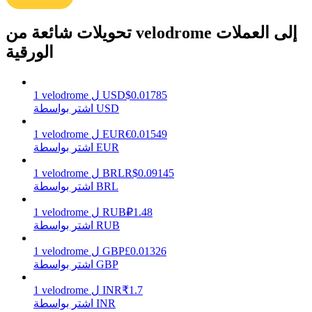
تحويلات شائعة من velodrome إلى العملات
الورقية
يكسب
0.01785
$
USD
ل
velodrome
1
اشتر بواسطة USD
0.01549
€
EUR
ل
velodrome
1
اشتر بواسطة EUR
0.09145
R$
BRL
ل
velodrome
1
اشتر بواسطة BRL
خنزير الطاقة
1.48
₽
RUB
ل
velodrome
1
اشتر بواسطة RUB
احصل على مكافآت تنافسية يوميًا
0.01326
£
GBP
ل
velodrome
1
اشتر بواسطة GBP
1.7
₹
INR
ل
velodrome
1
اشتر بواسطة INR