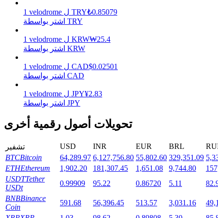
0.85079
₺
TRY
ل
velodrome
1
اشتر بواسطة TRY
25.4
₩
KRW
ل
velodrome
1
التوقيع المساحي
اشتر بواسطة KRW
عوائد عالية والوصول الفوري
0.02501
$
CAD
ل
velodrome
1
اشتر بواسطة CAD
2.83
¥
JPY
ل
velodrome
1
اشتر بواسطة JPY
تحويلات أصول رقمية أخرى
USD
INR
EUR
BRL
RU
تشفير
Launchpool
BTC
Bitcoin
64,289.97
6,127,756.80
55,802.60
329,351.09
5,3
ETH
Ethereum
1,902.20
181,307.45
1,651.08
9,744.80
157
الرهان المرن لكسب العملات الرقمية الشهيرة
USDT
Tether
0.99909
95.22
0.86720
5.11
82.
USDt
BNB
Binance
591.68
56,396.45
513.57
3,031.16
49,
Coin
XRP
XRP
1.03
98.62
0.89808
5.30
85.