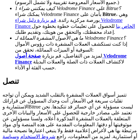
(جميع الأسعار المعروضة تقريبية ولا تشمل الرسوم.)
كيف يمكنني شراء 1 Velodrome Finance على Bitrue؟
Deposit CASHCAT & Win
، وهي
Bitrue
يمكنك شراء Velodrome Finance بأمان على
بورصة مركزية رائدة.
قم بزيارة دليل شراء Velodrome
Share 500000 CASHCAT prize pool
Finance الخاص بنا
للحصول على تعليمات خطوة بخطوة حول
إعداد محفظتك، والتحقق من هويتك، وتقديم طلبك.
ما هي الأصول المشفرة المماثلة لـ Velodrome Finance؟
إذا كنت تستكشف العملات المشفرة ذات رؤوس الأموال
Exclusive for BitMart Users
السوقية أو الميزات المماثلة، تحقق من:
لمزيد من التفاصيل، قم بزيارة
صفحة أصول Velodrome
Register & Trade to Win 500,000 USDT
لاكتشاف العملات ذات الصلة والعملات البديلة
Finance
حسب الفئة أو الأداء.
تنصل
Precious Metals Trading Carnival
تتميز أسواق العملات المشفرة بالتقلب الشديد ويمكن أن تواجه
Trade Gold & Silver · 33,333 USDT Bonus
تقلبات سريعة في الأسعار. أنت وحدك المسؤول عن قراراتك
الاستثمارية وBitrue ليست مسؤولة عن أي خسائر قد تتكبدها. نحن
نعتمد على مصادر خارجية للحصول على الأسعار والبيانات الأخرى
المتعلقة بالعملات المشفرة المذكورة أعلاه، ولسنا مسؤولين عن
USDT New User Exclusive 10% APR
موثوقيتها أو دقتها. المعلومات المقدمة على هذه المنصة وأي مواد
مرتبطة بها هي لأغراض إعلامية فقط ولا ينبغي اعتبارها نصيحة مالية
USDT Flexible Staking | Daily Rewards
أو استثمارية. لمزيد من المعلومات، راجع
شروط الاستخدام
وسياسة