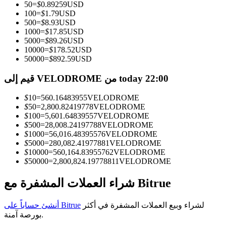
50
=
$
0.89259
USD
100
=
$
1.79
USD
كن متداول نسخ
500
=
$
8.93
USD
1000
=
$
17.85
USD
استمتع بتقاسم الأرباح وعمولات نسخ التداول
5000
=
$
89.26
USD
10000
=
$
178.52
USD
50000
=
$
892.59
USD
قيم إلى VELODROME من today 22:00
$
10
=
560.16483955
VELODROME
$
50
=
2,800.82419778
VELODROME
$
100
=
5,601.64839557
VELODROME
$
500
=
28,008.24197788
VELODROME
$
1000
=
56,016.48395576
VELODROME
معلومة
$
5000
=
280,082.41977881
VELODROME
$
10000
=
560,164.83955762
VELODROME
تحليل البيانات الضخمة بما في ذلك المعلومات التجارية، وما
$
50000
=
2,800,824.19778811
VELODROME
إلى ذلك.
شراء العملات المشفرة مع Bitrue
لشراء وبيع العملات المشفرة في أكثر
أنشئ حساباً على Bitrue
بورصة آمنة.