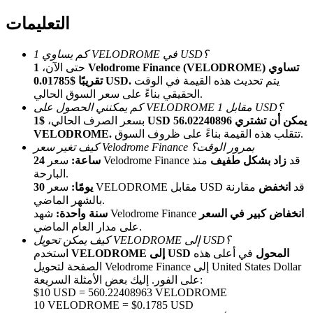
التعليمات
كم يساوي 1 VELODROME في USD؟
حتى الآن،
1 Velodrome Finance (VELODROME) تساوي
يتم تحديث هذه القيمة في الوقت
تقريبًا $0.01785 USD.
الحقيقي بناءً على سعر السوق الحالي.
كم يمكنني الحصول على VELODROME مقابل 1 USD؟
الإحالة
بسعر الصرف الحالي،
$1 USD يمكن أن تشتري 56.02240896
تتقلب هذه القيمة بناءً على ظروف السوق.
VELODROME.
قم بدعوة صديق لتحصل على مكافآت نقدية
كيف تغير سعر Velodrome Finance بمرور الوقت؟
سعر Velodrome Finance قد
زاد بشكل طفيف
منذ
24 ساعة:
Deposit CASHCAT & Win
البارحة.
سعر VELODROME مقابل USD قد
انخفض
مقارنة
30 يومًا:
بالشهر الماضي.
انخفاض كبير في السعر
شهد Velodrome Finance
سنة واحدة:
على مدار العام الماضي.
كيف يمكن تحويل VELODROME إلى USD؟
VELODROME إلى USD المحول
في أعلى هذه
استخدم
الصفحة لتحويل Velodrome Finance إلى United States Dollar
على الفور. إليك بعض الأمثلة السريعة:
$10 USD = 560.22408963 VELODROME
10 VELODROME = $0.1785 USD