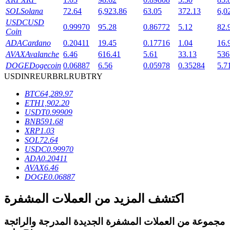
SOL
Solana
72.64
6,923.86
63.05
372.13
6,0
USDC
USD
0.99970
95.28
0.86772
5.12
82.
Coin
ADA
Cardano
0.20411
19.45
0.17716
1.04
16.
AVAX
Avalanche
6.46
616.41
5.61
33.13
536
عمليات احتجاز BTR
DOGE
Dogecoin
0.06887
6.56
0.05978
0.35284
5.7
استثمارات حصرية لحاملي BTR
USD
INR
EUR
BRL
RUB
TRY
BTC
64,289.97
ETH
1,902.20
USDT
0.99909
BNB
591.68
XRP
1.03
SOL
72.64
USDC
0.99970
ADA
0.20411
AVAX
6.46
DOGE
0.06887
القروض
اكتشف المزيد من العملات المشفرة
خدمة الاقتراض المدعومة بالعملات المشفرة
مجموعة من العملات المشفرة الجديدة المدرجة والرائجة