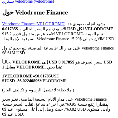
)
velodrome
(
velodrome
يشتري
حول Velodrome Finance
يشهد اتجاه صعودي هذا
Velodrome Finance (VELODROME)
العقود الآجلة لـ COIN-M
.
بـ $0.01785 USD لكل VELODROME
الأسبوع، مع السعر الحالي
مع عرض متداول قدره 915.2M VELODROME، تبلغ القيمة
العقود الآجلة للعملات المشفرة
السوقية الإجمالية لـ Velodrome Finance الآن حوالي $15.29M USD.
على مدار الـ 24 ساعة الماضية، بلغ حجم تداول Velodrome Finance
$8.61M USD
TradFi
سعر الصرف
هو $0.01785 USD
VELODROME إلى USD
حالياً،
مشتقات الأسهم والعملات الأجنبية والمعادن الثمينة والسلع
. هذا يعني:
مقابل 1 VELODROME
1
VELODROME
=
$
0.01785
USD
$
1
USD
=
56.02240896
VELODROME
(ملاحظة: لا تشمل الرسوم و تكاليف الغاز.)
على مدار الأيام السبعة الماضية، تغير سعر Velodrome Finance
بمقدار ارتفع بنسبة 0.95%.
في آخر 24 ساعة، تقلب السعر بنسبة
3.82%، حيث وصل إلى أعلى مستوى عند $0 USD وأدنى مستوى
عند $0 USD.