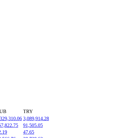
UB
TRY
,329,310.06
3,089,914.28
57,822.75
91,505.05
2.19
47.65