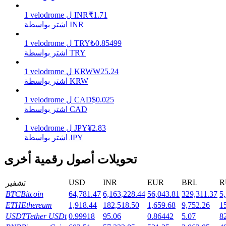
1.71
₹
INR
ل
velodrome
1
اشتر بواسطة INR
يكسب
0.85499
₺
TRY
ل
velodrome
1
اشتر بواسطة TRY
25.24
₩
KRW
ل
velodrome
1
اشتر بواسطة KRW
0.025
$
CAD
ل
velodrome
1
اشتر بواسطة CAD
2.83
¥
JPY
ل
velodrome
1
خنزير الطاقة
اشتر بواسطة JPY
احصل على مكافآت تنافسية يوميًا
تحويلات أصول رقمية أخرى
USD
INR
EUR
BRL
R
تشفير
BTC
Bitcoin
64,781.47
6,163,228.44
56,043.81
329,311.37
5
ETH
Ethereum
1,918.44
182,518.50
1,659.68
9,752.26
1
USDT
Tether USDt
0.99918
95.06
0.86442
5.07
8