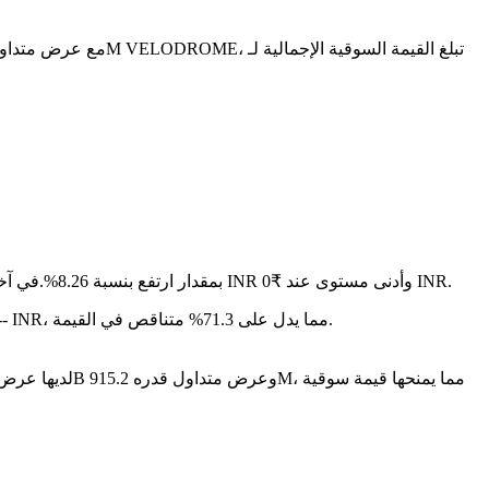
في آخر 24 ساعة، تقلب السعر بنسبة 0.05%، حيث وصل إلى أعلى مستوى عند ₹0 INR وأدنى مستوى عند ₹0 INR.
على مدار الأيام السبعة الماضية، تغير سعر Velodrome Finance بمقدار ارتفع بنسبة 8.26%.
سنة بعد سنة، Velodrome Finance قد تراجع بمقدار ₹-- INR، مما يدل على 71.3% متناقص في القيمة.