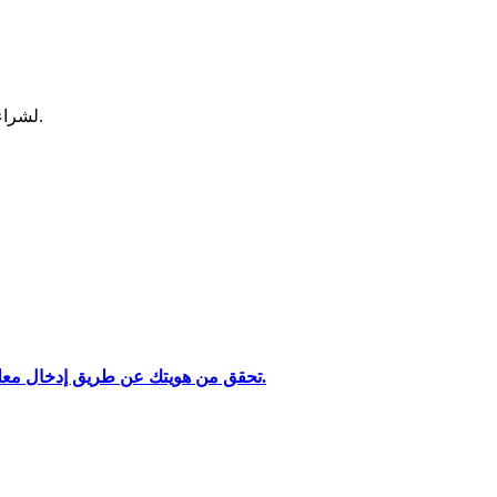
لشراء وبيع العملات المشفرة في أكثر بورصة آمنة.
تحليل البيانات الضخمة بما في ذلك المعلومات التجارية، وما إلى ذلك.
تحقق من هويتك عن طريق إدخال معلوماتك الشخصية وتحميل بطاقة هوية صالحة تحتوي على صورة.