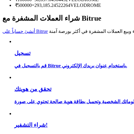
₹
500000
=
293,185.24522264
VELODROME
كن متداول نسخ
شراء العملات المشفرة مع Bitrue
استمتع بتقاسم الأرباح وعمولات نسخ التداول
أنشئ حساباً على Bitrue
تسجيل
قم بالتسجيل في Bitrue باستخدام عنوان بريدك الإلكتروني.
معلومة
تحقق من هويتك
شراء التشفير!