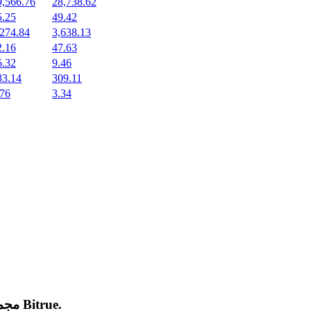
9,566.76
28,738.62
5.25
49.42
,274.84
3,638.13
2.16
47.63
6.32
9.46
33.14
309.11
.76
3.34
.
Bitrue
مجموعة من العملات المشفرة الجديدة المدرجة والرائجة على