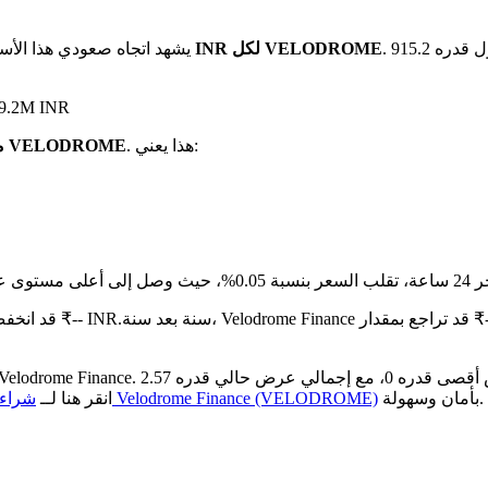
. مع عرض متداول قدره 915.2M VELODROME، تبلغ القيمة السوقية الإجمالية لـ
بـ ₹1.71 INR لكل VELODROME
يشهد اتجاه صعودي هذا الأس
على مدار الـ 24 ساعة ا
. هذا يعني:
هو ₹1.71 INR مقابل 1 VELODROME
مقارنة بالشهر الماضي، Velodrome Finance قد انخفض بنسبة 17.7%.تحت من ₹-- INR.
بأمان وسهولة.
كيفية شراء Velodrome Finance (VELODROME)
قدرها 1.56B. انقر هنا لــ
شراء 