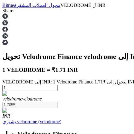
INR
ل
VELODROME
محول العملات المشفرة
Bitrue
Share
العقود الآجلة
In
velodrome
تحويل Velodrome Finance
1 VELODROME = ₹1.71 INR
العقود الآجلة USDT
velodrome
velodrome
العقود الآجلة باستخدام USDT كضمان
INR
)
velodrome
(
velodrome
يشتري