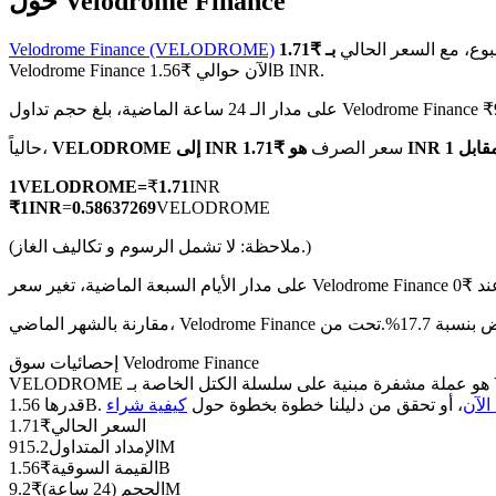
حول Velodrome Finance
بوع، مع السعر الحالي
Velodrome Finance (VELODROME)
Velodrome Finance الآن حوالي ₹1.56B INR.
لماضية، بلغ حجم تداول Velodrome Finance ₹9.2M INR
العقود الآجلة لـ COIN-M
سعر الصرف
VELODROME إلى INR
حالياً،
العقود الآجلة للعملات المشفرة
1
VELODROME
=
₹
1.71
INR
₹
1
INR
=
0.58637269
VELODROME
TradFi
(ملاحظة: لا تشمل الرسوم و تكاليف الغاز.)
مشتقات الأسهم والعملات الأجنبية والمعادن الثمينة والسلع
إحصائيات سوق Velodrome Finance
VELODROME هو عملة مشفرة مبنية على سلسلة الكتل الخاصة بـ Velodrome Finance. لديها عرض أقصى قدره 0، مع إجمالي عرض حالي قدره 2.57B وعرض متداول قدره 915.2M، مما يمنحها قيمة سوقية
الآن
، أو تحقق من دليلنا خطوة بخطوة حول
السعر الحالي
₹
1.71
915.2M
الإمداد المتداول
1.56B
القيمة السوقية
₹
9.2M
الحجم (24 ساعة)
₹