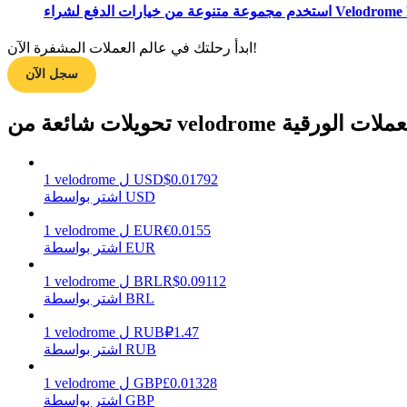
ابدأ رحلتك في عالم العملات المشفرة الآن!
مرشد
سجل الآن
دليل المبتدئين للعقود الآجلة
 من velodrome إلى العملات الورقية
0.01792
$
USD
ل
velodrome
1
اشتر بواسطة USD
0.0155
€
EUR
ل
velodrome
1
اشتر بواسطة EUR
استراتيجيات التداول
0.09112
R$
BRL
ل
velodrome
1
اشتر بواسطة BRL
تعلم كيفية البقاء مربحة
1.47
₽
RUB
ل
velodrome
1
اشتر بواسطة RUB
0.01328
£
GBP
ل
velodrome
1
اشتر بواسطة GBP