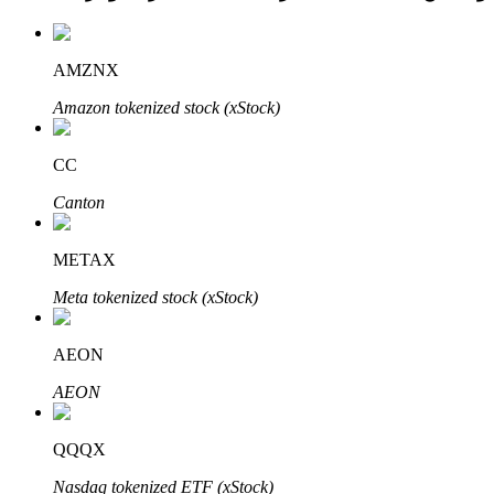
AMZNX
عمليات احتجاز BTR
Amazon tokenized stock (xStock)
استثمارات حصرية لحاملي BTR
CC
Canton
METAX
Meta tokenized stock (xStock)
AEON
القروض
AEON
خدمة الاقتراض المدعومة بالعملات المشفرة
QQQX
Nasdaq tokenized ETF (xStock)