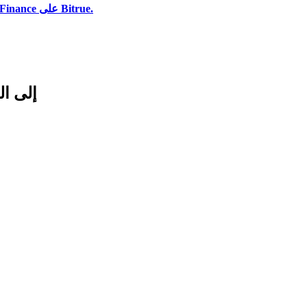
استخدم مجموعة متنوعة من خيارات الدفع لشراء Velodrome Finance على Bitrue.
تحويلات شائعة