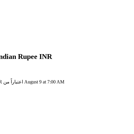
INR
إلى dian Rupee
VELODROME إلى INR: 1 Velodrome Finance يتحول إلى ₹1.71 INR اعتباراً من August 9 at 7:00 AM