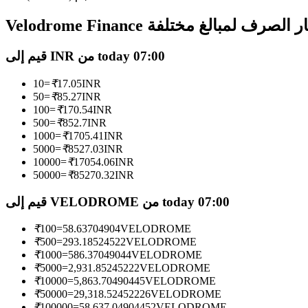
العقود الآجلة USDC
Velodrome  أسعار الصرف لمبالغ مختلفة
العقود الآجلة باستخدام USDC كضمان
قيم إلى INR من today 07:00
10
=
₹
17.05
INR
50
=
₹
85.27
INR
100
=
₹
170.54
INR
500
=
₹
852.7
INR
1000
=
₹
1705.41
INR
5000
=
₹
8527.03
INR
10000
=
₹
17054.06
INR
نسخ التداول
50000
=
₹
85270.32
INR
انضم إلى أفضل المتداولين
قيم إلى VELODROME من today 07:00
₹
100
=
58.63704904
VELODROME
₹
500
=
293.18524522
VELODROME
₹
1000
=
586.37049044
VELODROME
₹
5000
=
2,931.85245222
VELODROME
₹
10000
=
5,863.70490445
VELODROME
₹
50000
=
29,318.52452226
VELODROME
₹
100000
=
58,637.04904452
VELODROME