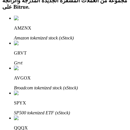
مجموعة من العملات المشفرة الجديدة المدرجة والرائجة
.
Bitrue
على
AMZNX
Amazon tokenized stock (xStock)
الاستثمار التلقائي
احصل على أرباح طويلة الأجل وفوائد مرنة
GRVT
Grvt
AVGOX
Broadcom tokenized stock (xStock)
SPYX
تعلم الستاكينغ
SP500 tokenized ETF (xStock)
تعرف على كيفية كسب الدخل السلبي
QQQX