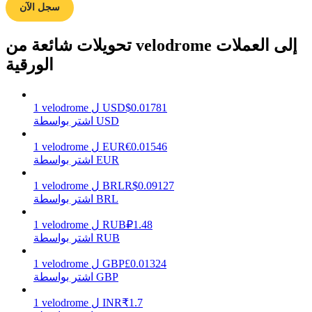
سجل الآن
تحويلات شائعة من velodrome إلى العملات
يكسب
الورقية
0.01781
$
USD
ل
velodrome
1
اشتر بواسطة USD
0.01546
€
EUR
ل
velodrome
1
اشتر بواسطة EUR
0.09127
R$
BRL
ل
velodrome
1
اشتر بواسطة BRL
خنزير الطاقة
1.48
₽
RUB
ل
velodrome
1
احصل على مكافآت تنافسية يوميًا
اشتر بواسطة RUB
0.01324
£
GBP
ل
velodrome
1
اشتر بواسطة GBP
1.7
₹
INR
ل
velodrome
1