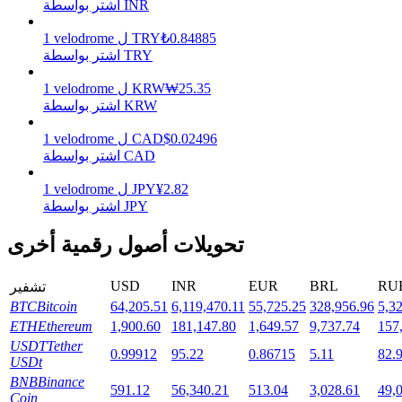
اشتر بواسطة INR
0.84885
₺
TRY
ل
velodrome
1
اشتر بواسطة TRY
التوقيع المساحي
25.35
₩
KRW
ل
velodrome
1
عوائد عالية والوصول الفوري
اشتر بواسطة KRW
0.02496
$
CAD
ل
velodrome
1
اشتر بواسطة CAD
2.82
¥
JPY
ل
velodrome
1
اشتر بواسطة JPY
تحويلات أصول رقمية أخرى
USD
INR
EUR
BRL
RU
تشفير
Launchpool
BTC
Bitcoin
64,205.51
6,119,470.11
55,725.25
328,956.96
5,3
الرهان المرن لكسب العملات الرقمية الشهيرة
ETH
Ethereum
1,900.60
181,147.80
1,649.57
9,737.74
157
USDT
Tether
0.99912
95.22
0.86715
5.11
82.
USDt
BNB
Binance
591.12
56,340.21
513.04
3,028.61
49,
Coin