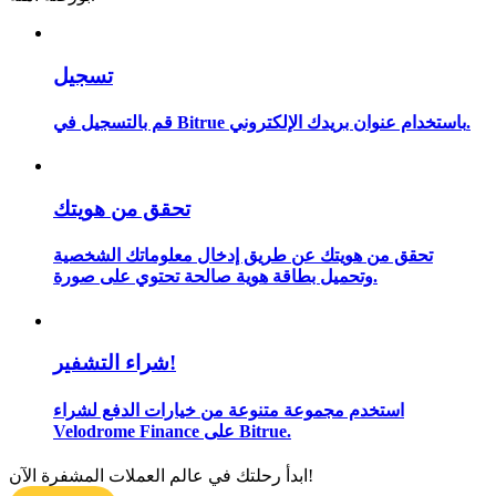
تسجيل
مرشد
قم بالتسجيل في Bitrue باستخدام عنوان بريدك الإلكتروني.
دليل المبتدئين للعقود الآجلة
تحقق من هويتك
تحقق من هويتك عن طريق إدخال معلوماتك الشخصية
وتحميل بطاقة هوية صالحة تحتوي على صورة.
استراتيجيات التداول
شراء التشفير!
تعلم كيفية البقاء مربحة
استخدم مجموعة متنوعة من خيارات الدفع لشراء
Velodrome Finance على Bitrue.
ابدأ رحلتك في عالم العملات المشفرة الآن!