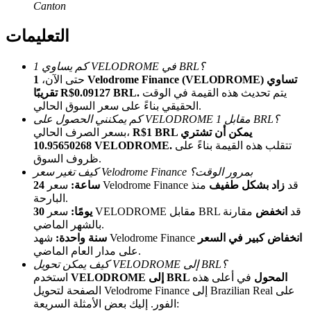
Canton
التعليمات
كم يساوي 1 VELODROME في BRL؟
حتى الآن،
1 Velodrome Finance (VELODROME) تساوي
يتم تحديث هذه القيمة في الوقت
تقريبًا R$0.09127 BRL.
الحقيقي بناءً على سعر السوق الحالي.
كم يمكنني الحصول على VELODROME مقابل 1 BRL؟
الإحالة
R$1 BRL يمكن أن تشتري
بسعر الصرف الحالي،
قم بدعوة صديق لتحصل على مكافآت نقدية
تتقلب هذه القيمة بناءً على
10.95650268 VELODROME.
ظروف السوق.
Deposit CASHCAT & Win
كيف تغير سعر Velodrome Finance بمرور الوقت؟
سعر Velodrome Finance قد
زاد بشكل طفيف
منذ
24 ساعة:
البارحة.
سعر VELODROME مقابل BRL قد
انخفض
مقارنة
30 يومًا:
بالشهر الماضي.
انخفاض كبير في السعر
شهد Velodrome Finance
سنة واحدة:
على مدار العام الماضي.
كيف يمكن تحويل VELODROME إلى BRL؟
VELODROME إلى BRL المحول
في أعلى هذه
استخدم
الصفحة لتحويل Velodrome Finance إلى Brazilian Real على
الفور. إليك بعض الأمثلة السريعة: