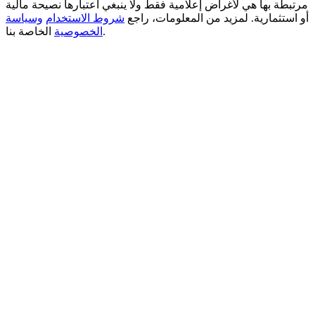
مرتبطة بها هي لأغراض إعلامية فقط ولا ينبغي اعتبارها نصيحة مالية
أو استثمارية. لمزيد من المعلومات، راجع
شروط الاستخدام
وسياسة
الخاصة بنا.
الخصوصية
New Listing Futures Fest
Trade New Futures, Win 200,000 USDT
Crypto World Cup 2026: Grand Finale
77,777+3k Rewards
المزيد من الفعاليات