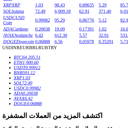
XRP
XRP
1.03
98.43
0.89635
5.29
85.
SOL
Solana
72.49
6,909.18
62.91
371.40
6,0
USDC
USD
0.99982
95.29
0.86776
5.12
82.
Coin
ADA
Cardano
0.20038
19.09
0.17391
1.02
16.
عمليات احتجاز BTR
AVAX
Avalanche
6.42
612.30
5.57
32.91
533
DOGE
Dogecoin
0.06888
6.56
0.05978
0.35291
5.7
استثمارات حصرية لحاملي BTR
USD
INR
EUR
BRL
RUB
TRY
BTC
64,205.51
ETH
1,900.60
USDT
0.99912
BNB
591.12
XRP
1.03
SOL
72.49
USDC
0.99982
ADA
0.20038
AVAX
6.42
القروض
DOGE
0.06888
خدمة الاقتراض المدعومة بالعملات المشفرة
اكتشف المزيد من العملات المشفرة