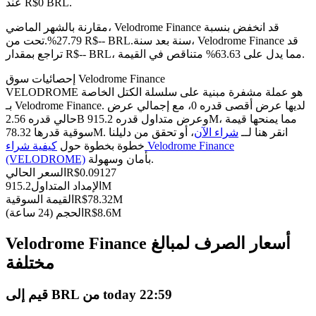
العقود الآجلة USDC
عند R$0 BRL.
العقود الآجلة باستخدام USDC كضمان
مقارنة بالشهر الماضي، Velodrome Finance قد انخفض بنسبة
سنة بعد سنة، Velodrome Finance قد
27.79%.تحت من R$-- BRL.
تراجع بمقدار R$-- BRL، مما يدل على 63.63% متناقص في القيمة.
إحصائيات سوق Velodrome Finance
VELODROME هو عملة مشفرة مبنية على سلسلة الكتل الخاصة
بـ Velodrome Finance. لديها عرض أقصى قدره 0، مع إجمالي عرض
حالي قدره 2.56B وعرض متداول قدره 915.2M، مما يمنحها قيمة
سوقية قدرها 78.32M. انقر هنا لــ
شراء الآن
، أو تحقق من دليلنا
خطوة بخطوة حول
كيفية شراء Velodrome Finance
بأمان وسهولة.
(VELODROME)
نسخ التداول
0.09127
R$
السعر الحالي
915.2M
الإمداد المتداول
انضم إلى أفضل المتداولين
78.32M
R$
القيمة السوقية
8.6M
R$
الحجم (24 ساعة)
Velodrome Finance أسعار الصرف لمبالغ
مختلفة
قيم إلى BRL من today 22:59