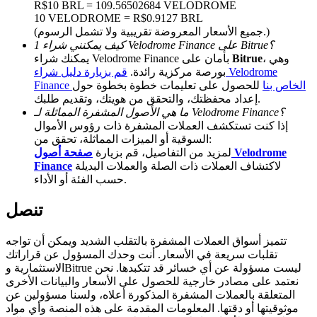
R$10 BRL = 109.56502684 VELODROME
10 VELODROME = R$0.9127 BRL
Deposit CASHCAT & Win
(جميع الأسعار المعروضة تقريبية ولا تشمل الرسوم.)
كيف يمكنني شراء 1 Velodrome Finance على Bitrue؟
Share 500000 CASHCAT prize pool
، وهي
Bitrue
يمكنك شراء Velodrome Finance بأمان على
بورصة مركزية رائدة.
قم بزيارة دليل شراء Velodrome
Finance الخاص بنا
للحصول على تعليمات خطوة بخطوة حول
إعداد محفظتك، والتحقق من هويتك، وتقديم طلبك.
Exclusive for BitMart Users
ما هي الأصول المشفرة المماثلة لـ Velodrome Finance؟
إذا كنت تستكشف العملات المشفرة ذات رؤوس الأموال
Register & Trade to Win 500,000 USDT
السوقية أو الميزات المماثلة، تحقق من:
لمزيد من التفاصيل، قم بزيارة
صفحة أصول Velodrome
لاكتشاف العملات ذات الصلة والعملات البديلة
Finance
حسب الفئة أو الأداء.
Precious Metals Trading Carnival
تنصل
Trade Gold & Silver · 33,333 USDT Bonus
تتميز أسواق العملات المشفرة بالتقلب الشديد ويمكن أن تواجه
تقلبات سريعة في الأسعار. أنت وحدك المسؤول عن قراراتك
الاستثمارية وBitrue ليست مسؤولة عن أي خسائر قد تتكبدها. نحن
USDT New User Exclusive 10% APR
نعتمد على مصادر خارجية للحصول على الأسعار والبيانات الأخرى
المتعلقة بالعملات المشفرة المذكورة أعلاه، ولسنا مسؤولين عن
USDT Flexible Staking | Daily Rewards
موثوقيتها أو دقتها. المعلومات المقدمة على هذه المنصة وأي مواد