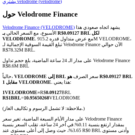
)
velodrome
(
velodrome
يشتري
حول Velodrome Finance
يشهد اتجاه صعودي هذا
Velodrome Finance (VELODROME)
العقود الآجلة لـ COIN-M
الأسبوع، مع السعر الحالي
بـ R$0.09127 BRL لكل
. مع عرض متداول قدره 915.2M VELODROME،
VELODROME
العقود الآجلة للعملات المشفرة
تبلغ القيمة السوقية الإجمالية لـ Velodrome Finance الآن حوالي
R$78.32M BRL.
على مدار الـ 24 ساعة الماضية، بلغ حجم تداول Velodrome Finance
TradFi
R$8.6M BRL
مشتقات الأسهم والعملات الأجنبية والمعادن الثمينة والسلع
سعر الصرف
هو R$0.09127 BRL
VELODROME إلى BRL
حالياً،
. هذا يعني:
مقابل 1 VELODROME
1
VELODROME
=
R$
0.09127
BRL
R$
1
BRL
=
10.95650268
VELODROME
(ملاحظة: لا تشمل الرسوم و تكاليف الغاز.)
على مدار الأيام السبعة الماضية، تغير سعر Velodrome Finance
بمقدار ارتفع بنسبة 0.11%.
في آخر 24 ساعة، تقلب السعر بنسبة
3.65%، حيث وصل إلى أعلى مستوى عند R$0 BRL وأدنى مستوى